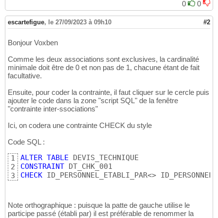
0
0
escartefigue
,
le 27/09/2023 à 09h10
#2
Bonjour Voxben
Comme les deux associations sont exclusives, la cardinalité
minimale doit être de 0 et non pas de 1, chacune étant de fait
facultative.
Ensuite, pour coder la contrainte, il faut cliquer sur le cercle puis
ajouter le code dans la zone "script SQL" de la fenêtre
"contrainte inter-ssociations"
Ici, on codera une contrainte CHECK du style
Code SQL :
ALTER
TABLE
1
CONSTRAINT
2
CHECK
 ID_PERSONNEL_ETABLI_PAR<> ID_PERSONNEL_
3
Note orthographique : puisque la patte de gauche utilise le
participe passé (établi par) il est préférable de renommer la