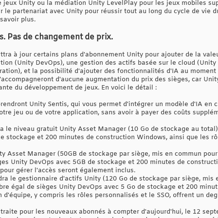
de jeux Unity ou la médiation Unity LevelPlay pour les jeux mobiles sup
e partenariat avec Unity pour réussir tout au long du cycle de vie du
avoir plus.
s. Pas de changement de prix.
tra à jour certains plans d'abonnement Unity pour ajouter de la valeu
ation (Unity DevOps), une gestion des actifs basée sur le cloud (Unit
ation), et la possibilité d'ajouter des fonctionnalités d'IA au moment 
s'accompagneront d'aucune augmentation du prix des sièges, car Unity
ante du développement de jeux. En voici le détail :
endront Unity Sentis, qui vous permet d'intégrer un modèle d'IA en c
 votre jeu ou de votre application, sans avoir à payer des coûts supp
 le niveau gratuit Unity Asset Manager (10 Go de stockage au total
e stockage et 200 minutes de construction Windows, ainsi que les r
y Asset Manager (50GB de stockage par siège, mis en commun pour u
ges Unity DevOps avec 5GB de stockage et 200 minutes de construct
 pour gérer l'accès seront également inclus.
ra le gestionnaire d'actifs Unity (120 Go de stockage par siège, mi
mbre égal de sièges Unity DevOps avec 5 Go de stockage et 200 minu
n d'équipe, y compris les rôles personnalisés et le SSO, offrent un deg
retraite pour les nouveaux abonnés à compter d'aujourd'hui, le 12 sept