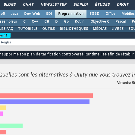
BLOGS
CHAT
NEWSLETTER
EMPLOI
ÉTUDES
DROIT
oft
Java
Dév. Web
EDI
Programmation
SGBD
Office
Mobiles
ssembleur
C
C++
C#
D
Go
Kotlin
Objective C
Pascal
Pe
LES FAQ
TUTORIELS
OUTILS
BIBLIOTHÈQUES
MÉDIAS
LIVRES
SO
ent !
Règles
y supprime son plan de tarification controversé Runtime Fee afin de rétabli
Quelles sont les alternatives à Unity que vous trouvez 
Votants
5