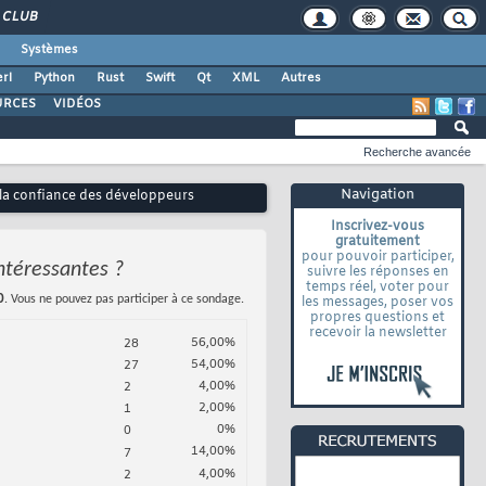
CLUB
Systèmes
rl
Python
Rust
Swift
Qt
XML
Autres
URCES
VIDÉOS
Recherche avancée
Navigation
r la confiance des développeurs
Inscrivez-vous
gratuitement
pour pouvoir participer,
intéressantes ?
suivre les réponses en
temps réel, voter pour
0
. Vous ne pouvez pas participer à ce sondage.
les messages, poser vos
propres questions et
recevoir la newsletter
56,00%
28
54,00%
27
4,00%
2
2,00%
1
0%
0
14,00%
7
4,00%
2