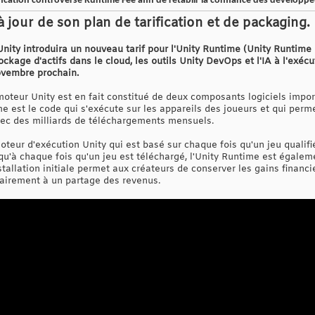
ication controversé Runtime Fee afin de rétablir la confiance des développ
 jour de son plan de tarification et de packaging.
nity introduira un nouveau tarif pour l'Unity Runtime (Unity Runtime 
tockage d'actifs dans le cloud, les outils Unity DevOps et l'IA à l'exé
ovembre prochain.
teur Unity est en fait constitué de deux composants logiciels importa
me est le code qui s'exécute sur les appareils des joueurs et qui per
vec des milliards de téléchargements mensuels.
moteur d'exécution Unity qui est basé sur chaque fois qu'un jeu qualifi
 qu'à chaque fois qu'un jeu est téléchargé, l'Unity Runtime est égaleme
tallation initiale permet aux créateurs de conserver les gains financ
airement à un partage des revenus.