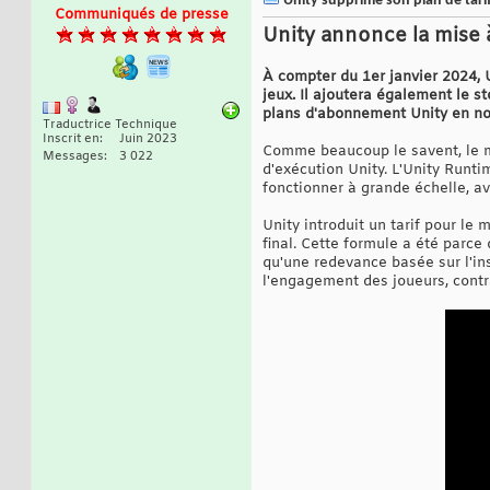
Unity supprime son plan de tarif
Communiqués de presse
Unity annonce la mise à
À compter du 1er janvier 2024, U
jeux. Il ajoutera également le s
plans d'abonnement Unity en n
Traductrice Technique
Inscrit en
Juin 2023
Comme beaucoup le savent, le mo
Messages
3 022
d'exécution Unity. L'Unity Runti
fonctionner à grande échelle, a
Unity introduit un tarif pour le 
final. Cette formule a été parce
qu'une redevance basée sur l'ins
l'engagement des joueurs, contr