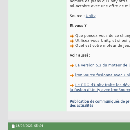
nombre de plans qu'Unity offre.
mi-octobre avec une offre de mis
Source :
Unity
Et vous ?
Que pensez-vous de ce chang
Utilisez-vous Unity, et si oui
Quel est votre moteur de jeux
Voir aussi :
La version 5.3 du moteur de 
ironSource fusionne avec Unit
Le PDG d'Unity traite les dév
la fusion d'Unity avec ironSourc
Publication de communiqués de pr
des actualités
13/09/2023,
08h24