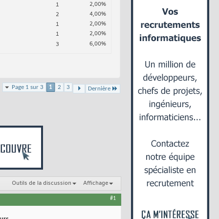
2,00%
1
4,00%
2
2,00%
1
2,00%
1
6,00%
3
Page 1 sur 3
1
2
3
Dernière
Outils de la discussion
Affichage
#1