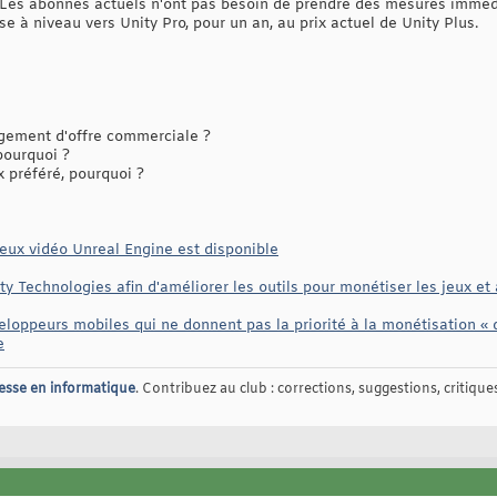
 Les abonnés actuels n'ont pas besoin de prendre des mesures immédia
e à niveau vers Unity Pro, pour un an, au prix actuel de Unity Plus.
ement d'offre commerciale ?
 pourquoi ?
 préféré, pourquoi ?
jeux vidéo Unreal Engine est disponible
y Technologies afin d'améliorer les outils pour monétiser les jeux et
eloppeurs mobiles qui ne donnent pas la priorité à la monétisation « d'
e
esse en informatique
. Contribuez au club : corrections, suggestions, critiques,