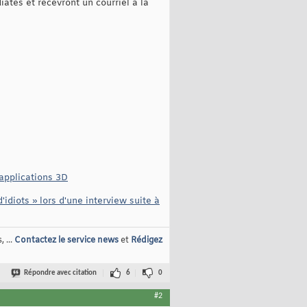
tes et recevront un courriel à la
 applications 3D
idiots » lors d'une interview suite à
 ...
Contactez le service news
et
Rédigez
Répondre avec citation
6
0
#2