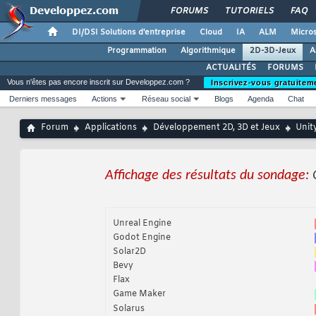
FORUMS
TUTORIELS
FAQ
DI/DSI Solutions d'entreprise
Cloud
IA
ALM
Micros
Programmation
Algorithmique
2D-3D-Jeux
A
ACTUALITÉS
FORUMS
Vous n'êtes pas encore inscrit sur Developpez.com ?
Inscrivez-vous gratuitem
Derniers messages
Actions
Réseau social
Blogs
Agenda
Chat
Forum
Applications
Développement 2D, 3D et Jeux
Unit
Affichage des résultats du sondage:
Unreal Engine
Godot Engine
Solar2D
Bevy
Flax
Game Maker
Solarus