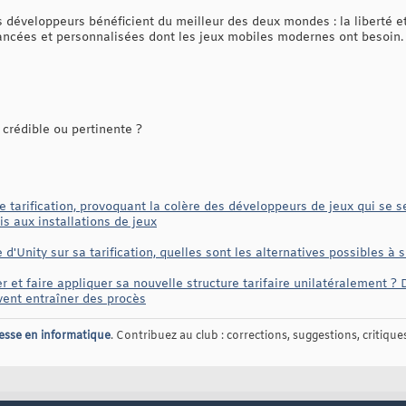
 développeurs bénéficient du meilleur des deux mondes : la liberté et
vancées et personnalisées dont les jeux mobiles modernes ont besoin.
crédible ou pertinente ?
tarification, provoquant la colère des développeurs de jeux qui se se
is aux installations de jeux
d'Unity sur sa tarification, quelles sont les alternatives possibles à
ier et faire appliquer sa nouvelle structure tarifaire unilatéralement ?
vent entraîner des procès
esse en informatique
. Contribuez au club : corrections, suggestions, critiques,