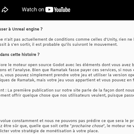
ser à Unreal engine ?
e n'ait pas actuellement de conditions comme celles d'Unity, rien n
ussit à s'en sortir, il est probable qu'ils suivront le mouvement.
dans cette histoire ?
ore le moteur open source Godot avec les éléments dont vous avez be
tions et l'analyse. Bien que Ramatak fasse payer ces services, si nous
s, vous pouvez simplement prendre votre jeu et utiliser la version op
fiques de Ramatak, mais votre jeu vous appartient et vous pouvez en f
t : La première publication sur notre site parle de la façon dont nou
ment offrir quelque chose que nos utilisateurs veulent, puisque passe
évolue constamment et nous ne pouvons pas prédire ce que sera le pr
être sûr que, quelle que soit cette "
prochaine chose
", le moteur ne
cter votre stratégie de monétisation à votre place.