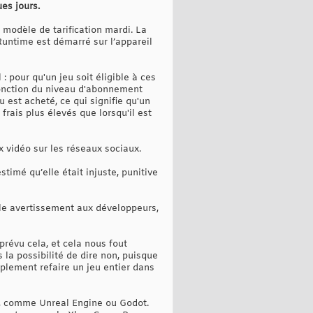
ues jours.
 modèle de tarification mardi. La
 Runtime est démarré sur l’appareil
 pour qu'un jeu soit éligible à ces
 fonction du niveau d'abonnement
u est acheté, ce qui signifie qu'un
rais plus élevés que lorsqu'il est
x vidéo sur les réseaux sociaux.
timé qu’elle était injuste, punitive
ble avertissement aux développeurs,
prévu cela, et cela nous fout
 la possibilité de dire non, puisque
plement refaire un jeu entier dans
eu, comme Unreal Engine ou Godot.