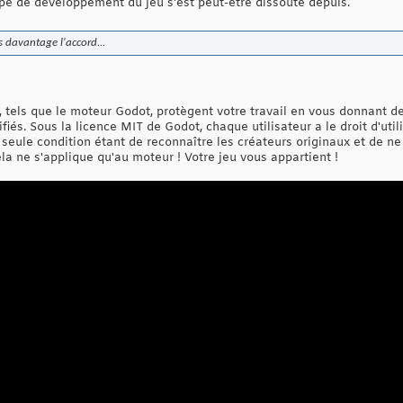
quipe de développement du jeu s'est peut-être dissoute depuis.
s davantage l'accord...
 tels que le moteur Godot, protègent votre travail en vous donnant de
fiés. Sous la licence MIT de Godot, chaque utilisateur a le droit d'uti
 la seule condition étant de reconnaître les créateurs originaux et de
la ne s'applique qu'au moteur ! Votre jeu vous appartient !