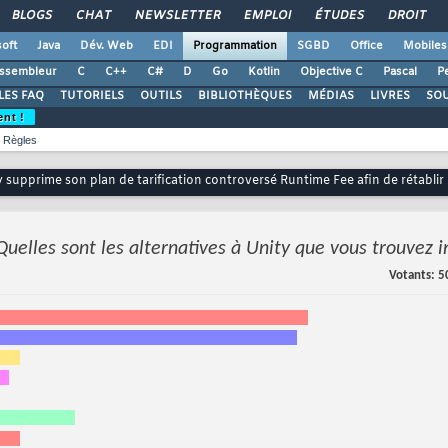
BLOGS
CHAT
NEWSLETTER
EMPLOI
ÉTUDES
DROIT
oft
Java
Dév. Web
EDI
Programmation
SGBD
Office
Mobiles
ssembleur
C
C++
C#
D
Go
Kotlin
Objective C
Pascal
Pe
LES FAQ
TUTORIELS
OUTILS
BIBLIOTHÈQUES
MÉDIAS
LIVRES
SO
ent !
Règles
y supprime son plan de tarification controversé Runtime Fee afin de rétabli
Quelles sont les alternatives à Unity que vous trouvez 
Votants
5