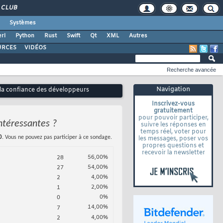
CLUB
Systèmes
rl
Python
Rust
Swift
Qt
XML
Autres
URCES
VIDÉOS
Recherche avancée
Navigation
r la confiance des développeurs
Inscrivez-vous
gratuitement
pour pouvoir participer,
intéressantes ?
suivre les réponses en
temps réel, voter pour
0
. Vous ne pouvez pas participer à ce sondage.
les messages, poser vos
propres questions et
recevoir la newsletter
56,00%
28
54,00%
27
4,00%
2
2,00%
1
0%
0
14,00%
7
4,00%
2