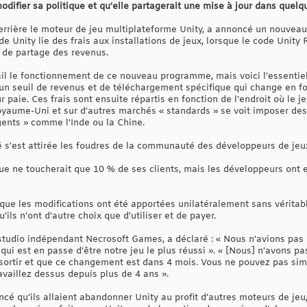
modifier sa politique et qu’elle partagerait une mise à jour dans quelq
derrière le moteur de jeu multiplateforme Unity, a annoncé un nouveau
e Unity lie des frais aux installations de jeux, lorsque le code Unity
e de partage des revenus.
il le fonctionnement de ce nouveau programme, mais voici l'essentiel :
re un seuil de revenus et de téléchargement spécifique qui change en
paie. Ces frais sont ensuite répartis en fonction de l'endroit où le je
yaume-Uni et sur d'autres marchés « standards » se voit imposer des f
ents » comme l'Inde ou la Chine.
é s'est attirée les foudres de la communauté des développeurs de jeu
que ne toucherait que 10 % de ses clients, mais les développeurs ont es
que les modifications ont été apportées unilatéralement sans vérita
ils n'ont d'autre choix que d'utiliser et de payer.
studio indépendant Necrosoft Games, a déclaré : « Nous n'avions pas 
 est en passe d'être notre jeu le plus réussi ». « [Nous] n’avons pas
sortir et que ce changement est dans 4 mois. Vous ne pouvez pas sim
vaillez dessus depuis plus de 4 ans ».
cé qu’ils allaient abandonner Unity au profit d’autres moteurs de j