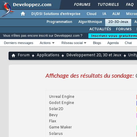
FORUMS
TUTORIELS
FAQ
DI/DSI Solutions d'entreprise
Cloud
IA
ALM
Micros
Programmation
Algorithmique
2D-3D-Jeux
A
ACTUALITÉS
FORUMS
Vous n'êtes pas encore inscrit sur Developpez.com ?
Inscrivez-vous gratuitem
Derniers messages
Actions
Réseau social
Blogs
Agenda
Chat
Forum
Applications
Développement 2D, 3D et Jeux
Unit
Affichage des résultats du sondage:
Unreal Engine
Godot Engine
Solar2D
Bevy
Flax
Game Maker
Solarus