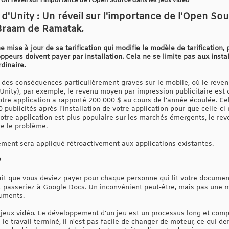
: Un réveil sur l'importance de l'Open Source dans les jeux vidéo
n d'Unity : Un réveil sur l'importance de l'Open So
 Braam de Ramatak.
mise à jour de sa tarification qui modifie le modèle de tarification,
peurs doivent payer par installation. Cela ne se limite pas aux insta
rdinaire.
des conséquences particulièrement graves sur le mobile, où le revenu 
Unity), par exemple, le revenu moyen par impression publicitaire est d
votre application a rapporté 200 000 $ au cours de l'année écoulée. Ce
0 publicités après l'installation de votre application pour que celle-c
otre application est plus populaire sur les marchés émergents, le re
re le problème.
ement sera appliqué rétroactivement aux applications existantes.
?
it que vous deviez payer pour chaque personne qui lit votre document 
et passeriez à Google Docs. Un inconvénient peut-être, mais pas une m
cuments.
 jeux vidéo. Le développement d'un jeu est un processus long et comp
 le travail terminé, il n'est pas facile de changer de moteur, ce qui