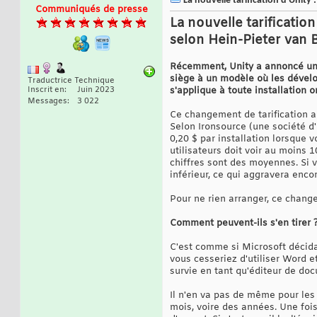
La nouvelle tarification d'Unity 
Communiqués de presse
La nouvelle tarificatio
selon Hein-Pieter van
Récemment, Unity a annoncé une 
siège à un modèle où les dévelop
Traductrice Technique
Inscrit en
Juin 2023
s'applique à toute installation o
Messages
3 022
Ce changement de tarification a 
Selon Ironsource (une société d'
0,20 $ par installation lorsque 
utilisateurs doit voir au moins 1
chiffres sont des moyennes. Si v
inférieur, ce qui aggravera enco
Pour ne rien arranger, ce chang
Comment peuvent-ils s'en tirer 
C'est comme si Microsoft décida
vous cesseriez d'utiliser Word 
survie en tant qu'éditeur de do
Il n'en va pas de même pour les
mois, voire des années. Une fois