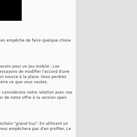
e les empêche de faire quelque chose
soin pour un jeu mobile : Les
 essayons de modifier l'accord d'une
en source à la place. Vous perdrez
aire ce que vous voulez.
s considérons notre relation avec nos
r de notre offre à la version open
ochain "
grand truc
". En utilisant un
 vous empêchera pas d'en profiter. Le