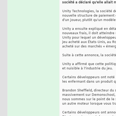
société a déclaré qu’elle allait 
Unity Technologies, la société 
nouvelle structure de paiement d
d’un joueur, plutôt qu’un modèl
Unity a ensuite expliqué en déta
nouveaux frais, il doit atteind
Unity pour lequel un développeur 
jeu acheté aux États-Unis, au Ro
acheté sur des marchés « émerg
Suite à cette annonce, la sociét
Unity a affirmé que cette politi
et nuisible à l’industrie du jeu.
Certains développeurs ont noté 
les enfermant dans un produit qu'
Brandon Sheffield, directeur du 
massivement sur Demonschool, qui
nous sommes sur le point de le 
un autre moteur lorsque vous tra
Certains développeurs ont annon