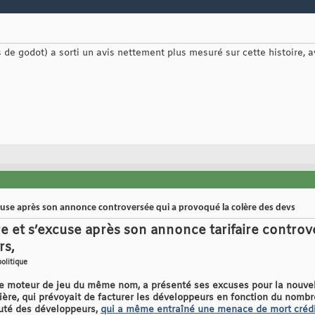
 de godot) a sorti un avis nettement plus mesuré sur cette histoire, 
xcuse après son annonce controversée qui a provoqué la colère des devs
re et s’excuse après son annonce tarifaire contro
rs,
politique
le moteur de jeu du même nom, a présenté ses excuses pour la nouvelle
re, qui prévoyait de facturer les développeurs en fonction du nombre 
uté des développeurs,
qui a même entraîné une menace de mort crédib