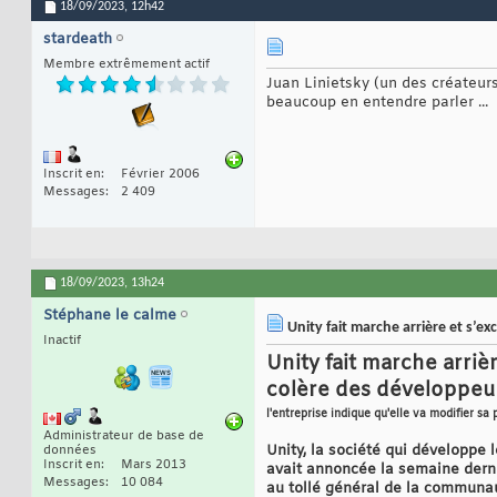
18/09/2023,
12h42
stardeath
Membre extrêmement actif
Juan Linietsky (un des créateurs
beaucoup en entendre parler ...
Inscrit en
Février 2006
Messages
2 409
18/09/2023,
13h24
Stéphane le calme
Unity fait marche arrière et s’e
Inactif
Unity fait marche arriè
colère des développeu
l'entreprise indique qu'elle va modifier sa 
Administrateur de base de
Unity, la société qui développe 
données
Inscrit en
Mars 2013
avait annoncée la semaine derniè
Messages
10 084
au tollé général de la communa