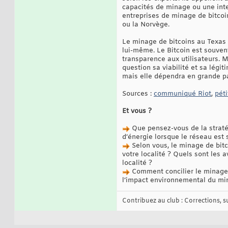
capacités de minage ou une inte
entreprises de minage de bitcoi
ou la Norvège.
Le minage de bitcoins au Texas e
lui-même. Le Bitcoin est souvent
transparence aux utilisateurs. M
question sa viabilité et sa légi
mais elle dépendra en grande par
Sources :
communiqué Riot
,
péti
Et vous ?
Que pensez-vous de la straté
d’énergie lorsque le réseau est 
Selon vous, le minage de bitc
votre localité ? Quels sont les
localité ?
Comment concilier le minage d
l’impact environnemental du min
Contribuez au club : Corrections, sug