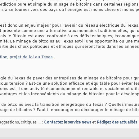
rdiction pure et simple du minage de bitcoins dans certaines régions.
ns à se tourner vers des pays où l’énergie est moins chère et moins p
st donc un enjeu majeur pour l’avenir du réseau électrique du Texas, 
 présenté comme une alternative aux monnaies traditionnelles, qui off
ais le Bitcoin est aussi confronté à des défis techniques, économiqu
timité. Le minage de bitcoins au Texas est-il une opportunité ou une 
tie des choix politiques et éthiques qui seront faits dans les années 
tion
,
projet de loi au Texas
gie du Texas de payer des entreprises de minage de bitcoins pour qu
sous tension ? Est-ce une solution efficace et équitable pour éviter l
oins est-il une activité économiquement rentable et socialement utile
 avantages et les inconvénients du minage de bitcoins pour le dévelo
e bitcoins avec la transition énergétique du Texas ? Quelles mesures
age de bitcoins ? Faut-il encourager ou décourager le minage de bit
gestions, critiques, ... :
Contactez le service news
et
Rédigez des actualités