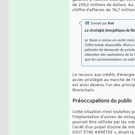
de 259,2 millions de dollars. Au
chiffre d'affaires de 76,7 million
Envoyé par
Riot
La stratégie énergétique de Ri
Le Texas a connu un autre mois
l’offre totale disponible. Riot
périodes de demande de pointe,
réduction des opérations de la S
que les consommateurs ne subiss
Le recours aux crédits d’énergie
accès privilégié au marché de l’
est ainsi devenu l’un des princ
Blockchain.
Préoccupations du public
Cette situation n’est toutefois 
l’implantation d’usines de minag
pourrait être utilisée par les m
l’arrêt d’un projet d’usine de m
DOIT ÊTRE ARRÊTÉE », disait la p