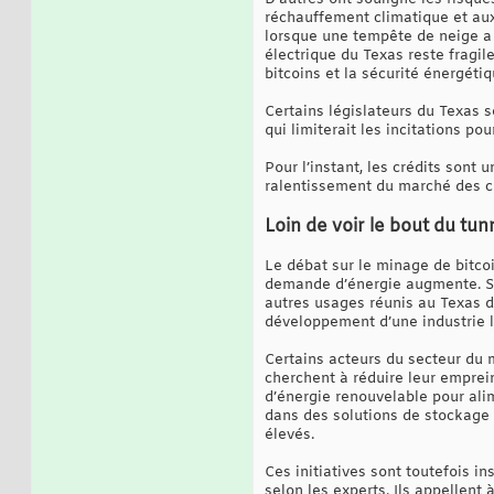
réchauffement climatique et au
lorsque une tempête de neige a 
électrique du Texas reste fragil
bitcoins et la sécurité énergéti
Certains législateurs du Texas s
qui limiterait les incitations p
Pour l’instant, les crédits sont 
ralentissement du marché des c
Loin de voir le bout du tun
Le débat sur le minage de bitcoi
demande d’énergie augmente. Se
autres usages réunis au Texas d’
développement d’une industrie lu
Certains acteurs du secteur du m
cherchent à réduire leur emprei
d’énergie renouvelable pour ali
dans des solutions de stockage 
élevés.
Ces initiatives sont toutefois 
selon les experts. Ils appellent 