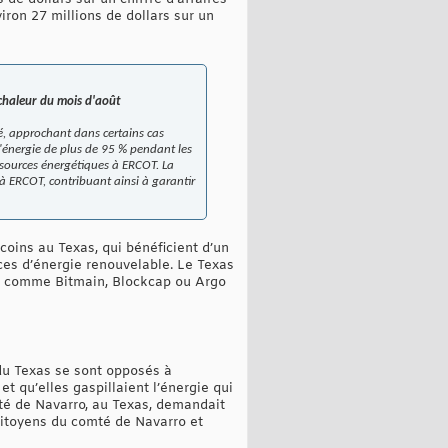
iron 27 millions de dollars sur un
 chaleur du mois d'août
é, approchant dans certains cas
d'énergie de plus de 95 % pendant les
sources énergétiques à ERCOT. La
 à ERCOT, contribuant ainsi à garantir
coins au Texas, qui bénéficient d’un
rces d’énergie renouvelable. Le Texas
ses comme Bitmain, Blockcap ou Argo
 du Texas se sont opposés à
t qu’elles gaspillaient l’énergie qui
mté de Navarro, au Texas, demandait
 citoyens du comté de Navarro et