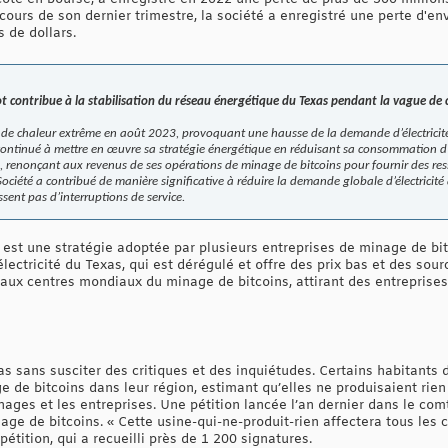
 cours de son dernier trimestre, la société a enregistré une perte d'env
s de dollars.
ot contribue à la stabilisation du réseau énergétique du Texas pendant la vague de
 de chaleur extrême en août 2023, provoquant une hausse de la demande d’électricit
 a continué à mettre en œuvre sa stratégie énergétique en réduisant sa consommation 
 renonçant aux revenus de ses opérations de minage de bitcoins pour fournir des res
ociété a contribué de manière significative à réduire la demande globale d’électricité
ent pas d’interruptions de service.
 est une stratégie adoptée par plusieurs entreprises de minage de bit
électricité du Texas, qui est dérégulé et offre des prix bas et des sou
ipaux centres mondiaux du minage de bitcoins, attirant des entrepri
pas sans susciter des critiques et des inquiétudes. Certains habitants
e de bitcoins dans leur région, estimant qu’elles ne produisaient rien e
énages et les entreprises. Une pétition lancée l’an dernier dans le co
inage de bitcoins. « Cette usine-qui-ne-produit-rien affectera tous les
étition, qui a recueilli près de 1 200 signatures.