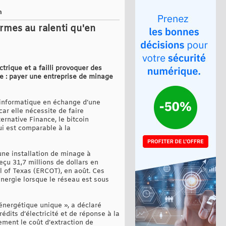
n
rmes au ralenti qu'en
rique et a failli provoquer des
le : payer une entreprise de minage
u informatique en échange d’une
ar elle nécessite de faire
rnative Finance, le bitcoin
ui est comparable à la
une installation de minage à
eçu 31,7 millions de dollars en
il of Texas (ERCOT), en août. Ces
nergie lorsque le réseau est sous
énergétique unique », a déclaré
dits d’électricité et de réponse à la
ement le coût d’extraction de