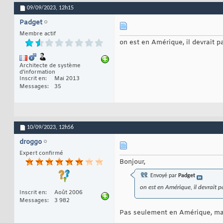
09/09/2023,
12h15
Padget
Membre actif
on est en Amérique, il devrait p
Architecte de système
d'information
Inscrit en
Mai 2013
Messages
35
10/09/2023,
12h56
droggo
Expert confirmé
Bonjour,
Envoyé par
Padget
on est en Amérique, il devrait p
Inscrit en
Août 2006
Messages
3 982
Pas seulement en Amérique, mais