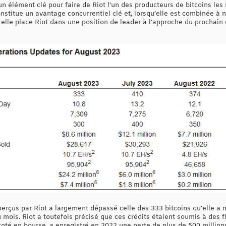
 un élément clé pour faire de Riot l’un des producteurs de bitcoins le
nstitue un avantage concurrentiel clé et, lorsqu’elle est combinée à no
, elle place Riot dans une position de leader à l’approche du prochai
perçus par Riot a largement dépassé celle des 333 bitcoins qu’elle a 
du mois. Riot a toutefois précisé que ces crédits étaient soumis à des f
t coté en bourse, a enregistré en 2022 une perte de plus de 500 millions