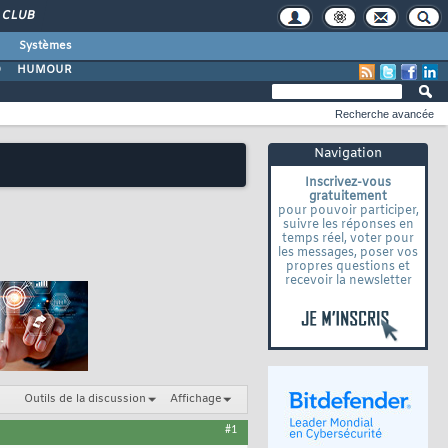
CLUB
Systèmes
O
HUMOUR
Recherche avancée
Navigation
Inscrivez-vous
gratuitement
pour pouvoir participer,
suivre les réponses en
temps réel, voter pour
les messages, poser vos
propres questions et
recevoir la newsletter
Outils de la discussion
Affichage
#1