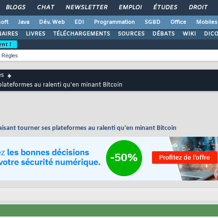
BLOGS
CHAT
NEWSLETTER
EMPLOI
ÉTUDES
DROIT
oft
Java
Dév. Web
EDI
Programmation
SGBD
Office
Mobiles
AIRES
LIVRES
TÉLÉCHARGEMENTS
SOURCES
DÉBATS
WIKI
DIC
ent !
Règles
és
plateformes au ralenti qu'en minant Bitcoin
aisant tourner ses plateformes au ralenti qu'en minant Bitcoin