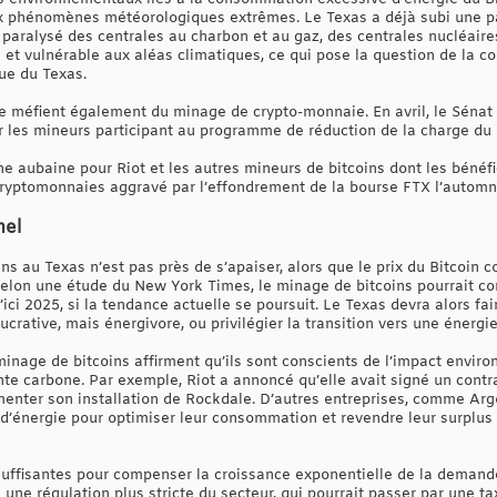
x phénomènes météorologiques extrêmes. Le Texas a déjà subi une p
paralysé des centrales au charbon et au gaz, des centrales nucléaire
e et vulnérable aux aléas climatiques, ce qui pose la question de la c
que du Texas.
e méfient également du minage de crypto-monnaie. En avril, le Sénat d
our les mineurs participant au programme de réduction de la charge du 
une aubaine pour Riot et les autres mineurs de bitcoins dont les bénéfi
ryptomonnaies aggravé par l’effondrement de la bourse FTX l’automne
nel
ns au Texas n’est pas près de s’apaiser, alors que le prix du Bitcoin 
lon une étude du New York Times, le minage de bitcoins pourrait co
ici 2025, si la tendance actuelle se poursuit. Le Texas devra alors fa
crative, mais énergivore, ou privilégier la transition vers une énergie
inage de bitcoins affirment qu’ils sont conscients de l’impact environ
nte carbone. Par exemple, Riot a annoncé qu’elle avait signé un contr
menter son installation de Rockdale. D’autres entreprises, comme Arg
d’énergie pour optimiser leur consommation et revendre leur surplus 
insuffisantes pour compenser la croissance exponentielle de la demand
à une régulation plus stricte du secteur, qui pourrait passer par une t