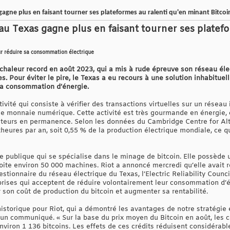
agne plus en faisant tourner ses plateformes au ralenti qu'en minant Bitcoi
au Texas gagne plus en faisant tourner ses platefo
our réduire sa consommation électrique
haleur record en août 2023, qui a mis à rude épreuve son réseau élect
. Pour éviter le pire, le Texas a eu recours à une solution inhabituel
 sa consommation d’énergie.
ivité qui consiste à vérifier des transactions virtuelles sur un résea
ne monnaie numérique. Cette activité est très gourmande en énergie, c
nateurs en permanence. Selon les données du Cambridge Centre for Alte
ures par an, soit 0,55 % de la production électrique mondiale, ce q
e publique qui se spécialise dans le minage de bitcoin. Elle possède 
oite environ 50 000 machines. Riot a annoncé mercredi qu’elle avait r
estionnaire du réseau électrique du Texas, l’Electric Reliability Counc
prises qui acceptent de réduire volontairement leur consommation d’é
r son coût de production du bitcoin et augmenter sa rentabilité.
istorique pour Riot, qui a démontré les avantages de notre stratégie 
un communiqué. « Sur la base du prix moyen du Bitcoin en août, les cré
viron 1 136 bitcoins. Les effets de ces crédits réduisent considérabl