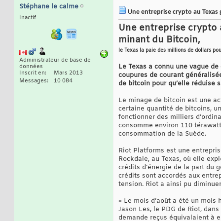
Stéphane le calme
Une entreprise crypto au Texas g
Inactif
Une entreprise crypto 
minant du Bitcoin,
le Texas la paie des millions de dollars p
Administrateur de base de
Le Texas a connu une vague de c
données
Inscrit en
Mars 2013
coupures de courant généralisées
Messages
10 084
de bitcoin pour qu’elle réduise
Le minage de bitcoin est une act
certaine quantité de bitcoins, u
fonctionner des milliers d’ordi
consomme environ 110 térawatthe
consommation de la Suède.
Riot Platforms est une entrepris
Rockdale, au Texas, où elle expl
crédits d’énergie de la part du g
crédits sont accordés aux entre
tension. Riot a ainsi pu diminue
« Le mois d’août a été un mois h
Jason Les, le PDG de Riot, dans 
demande reçus équivalaient à en