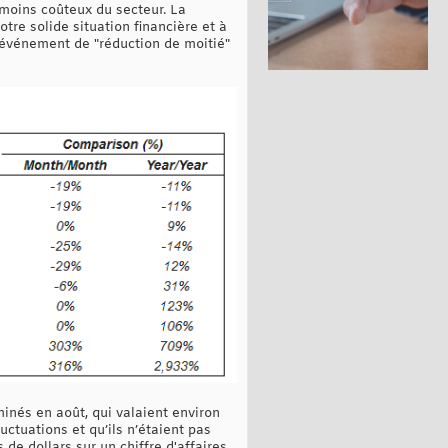
s moins coûteux du secteur. La
tre solide situation financière et à
n événement de "réduction de moitié"
minés en août, qui valaient environ
luctuations et qu’ils n’étaient pas
 de dollars sur un chiffre d'affaires