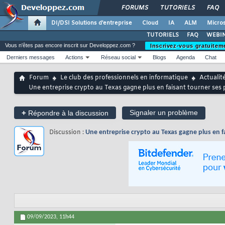
FORUMS
TUTORIELS
FAQ
DI/DSI Solutions d'entreprise
Cloud
IA
ALM
Micros
TUTORIELS
FAQ
WEBIN
Vous n'êtes pas encore inscrit sur Developpez.com ?
Inscrivez-vous gratuitem
Derniers messages
Actions
Réseau social
Blogs
Agenda
Chat
Forum
Le club des professionnels en informatique
Actualit
Une entreprise crypto au Texas gagne plus en faisant tourner ses 
+
Signaler un problème
Répondre à la discussion
Discussion :
Une entreprise crypto au Texas gagne plus en f
09/09/2023,
11h44