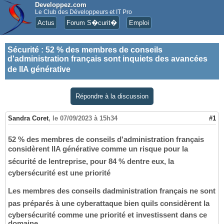
Developpez.com
Le Club des Développeurs et IT Pro
Actus
Forum S�curit�
Emploi
Sécurité
:
52 % des membres de conseils
d'administration français sont inquiets des avancées
de lIA générative
Répondre à la discussion
Sandra Coret
,
le 07/09/2023 à 15h34
#1
52 % des membres de conseils d'administration français
considèrent lIA générative comme un risque pour la
sécurité de lentreprise, pour 84 % dentre eux, la
cybersécurité est une priorité
Les membres des conseils dadministration français ne sont
pas préparés à une cyberattaque bien quils considèrent la
cybersécurité comme une priorité et investissent dans ce
domaine.