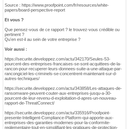
Source : https://www.proofpoint.com/fr/resources/white-
papers/board-perspective-report
Et vous ?
Que pensez-vous de ce rapport ? le trouvez-vous crédible ou
pertinent ?
Qu'en est-il au sein de votre entreprise ?
Voir aussi :
https://securite.developpez.com/actu/342170/Seules-53-
pourcent-des-entreprises-francaises-se-sont-acquittees-de-la-
rancon-pour-recuperer-leurs-donnees-suite-a-une-attaque-par-
rancongiciel-les-criminels-se-concentrent-maintenant-sur-d-
autres-techniques/
https://securite.developpez.com/actu/343858/Les-attaques-de-
ransomware-peuvent-couter-aux-entreprises-jusqu-a-30-
pourcent-de-leur-revenu-d-exploitation-d-apres-un-nouveau-
rapport-de-ThreatConnect/
https://securite.developpez.com/actu/335916/Proofpoint-
presente-Intelligent-Compliance-Platform-qui-apporte-aux-
entreprises-des-garanties-modernes-pour-la-conformite-
reglementaire-tout-en-simplifiant-les-pratiques-de-protection-