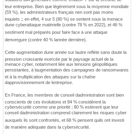
leur entreprise. Bien que légèrement sous la moyenne mondiale
(59 %), les administrateurs français nen sont pas moins
inquiets ;; en effet, 4 sur 5 (80 %) se sentent sous la menace
dune cyberattaque matérielle (contre 78 % en 2022), et 46 %
sestiment mal préparés pour faire face à une attaque
denvergure (contre 40 % lannée dernière).
Cette augmentation dune année sur lautre reflète sans doute la
pression croissante exercée par le paysage actuel de la
menace cyber, notamment liée aux tensions géopolitiques
persistantes, à laugmentation des campagnes de ransomwares
et à la multiplication des attaques sur la chaîne
dapprovisionnement de lentreprise.
En France, les membres de conseil dadministration sont bien
conscients de ces évolutions et 84 % considèrent la
cybersécurité comme une priorité ; 80 % estiment que leur
conseil dadministration comprend clairement les risques cyber
auxquels ils sont confrontés, et 68 % pensent quils ont investi
de manière adéquate dans la cybersécurité.