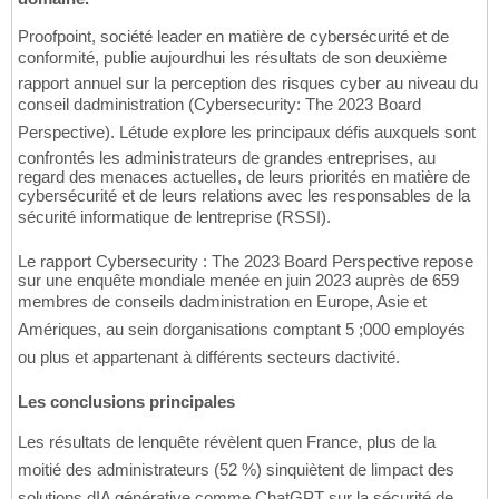
Proofpoint, société leader en matière de cybersécurité et de
conformité, publie aujourdhui les résultats de son deuxième
rapport annuel sur la perception des risques cyber au niveau du
conseil dadministration (Cybersecurity: The 2023 Board
Perspective). Létude explore les principaux défis auxquels sont
confrontés les administrateurs de grandes entreprises, au
regard des menaces actuelles, de leurs priorités en matière de
cybersécurité et de leurs relations avec les responsables de la
sécurité informatique de lentreprise (RSSI).
Le rapport Cybersecurity : The 2023 Board Perspective repose
sur une enquête mondiale menée en juin 2023 auprès de 659
membres de conseils dadministration en Europe, Asie et
Amériques, au sein dorganisations comptant 5 ;000 employés
ou plus et appartenant à différents secteurs dactivité.
Les conclusions principales
Les résultats de lenquête révèlent quen France, plus de la
moitié des administrateurs (52 %) sinquiètent de limpact des
solutions dIA générative comme ChatGPT sur la sécurité de