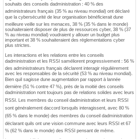
souhaits des conseils dadministration : 40 % des
administrateurs français (35 % au niveau mondial) ont déclaré
que la cybersécurité de leur organisation bénéficierait dune
meilleure veille sur les menaces, 38 % (35 % dans le monde)
souhaiteraient disposer de plus de ressources cyber, 38 % (37
% au niveau mondial) voudraient y allouer un budget plus
important et 38 % souhaiteraient des réglementations cyber
plus strictes.
Les interactions et les relations entre les conseils
dadministration et les RSSI saméliorent progressivement : 56 %
des administrateurs français déclarent interagir régulièrement
avec les responsables de la sécurité (53 % au niveau mondial).
Bien quil sagisse dune augmentation par rapport à lannée
dernière (51 % contre 47 %), près de la moitié des conseils
dadministration nont toujours pas de relations solides avec leurs
RSSI. Les membres du conseil dadministration et leurs RSSI
sont généralement daccord lorsquils interagissent, avec 80 %
(65 % dans le monde) des membres du conseil dadministration
déclarant quils ont une vision commune avec leurs RSSI et 67
% (62 % dans le monde) des RSSI pensant de même.