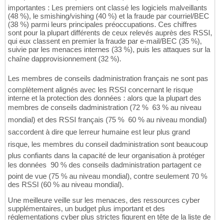
importantes : Les premiers ont classé les logiciels malveillants
(48 %), le smishing/vishing (40 %) et la fraude par courriel/BEC
(38 %) parmi leurs principales préoccupations. Ces chiffres
sont pour la plupart différents de ceux relevés auprès des RSSI,
qui eux classent en premier la fraude par e-mail/BEC (35 %),
suivie par les menaces internes (33 %), puis les attaques sur la
chaîne dapprovisionnement (32 %).
Les membres de conseils dadministration français ne sont pas
complètement alignés avec les RSSI concernant le risque
interne et la protection des données : alors que la plupart des
membres de conseils dadministration (72 %  63 % au niveau
mondial) et des RSSI français (75 %  60 % au niveau mondial)
saccordent à dire que lerreur humaine est leur plus grand
risque, les membres du conseil dadministration sont beaucoup
plus confiants dans la capacité de leur organisation à protéger
les données  90 % des conseils dadministration partagent ce
point de vue (75 % au niveau mondial), contre seulement 70 %
des RSSI (60 % au niveau mondial).
Une meilleure veille sur les menaces, des ressources cyber
supplémentaires, un budget plus important et des
réglementations cyber plus strictes figurent en tête de la liste de