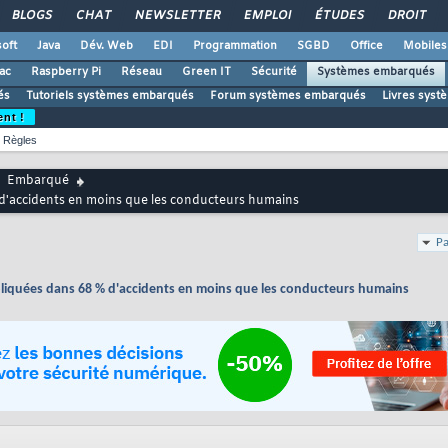
BLOGS
CHAT
NEWSLETTER
EMPLOI
ÉTUDES
DROIT
oft
Java
Dév. Web
EDI
Programmation
SGBD
Office
Mobiles
ac
Raspberry Pi
Réseau
Green IT
Sécurité
Systèmes embarqués
és
Tutoriels systèmes embarqués
Forum systèmes embarqués
Livres sys
ent !
Règles
Embarqué
d'accidents en moins que les conducteurs humains
Pa
iquées dans 68 % d'accidents en moins que les conducteurs humains