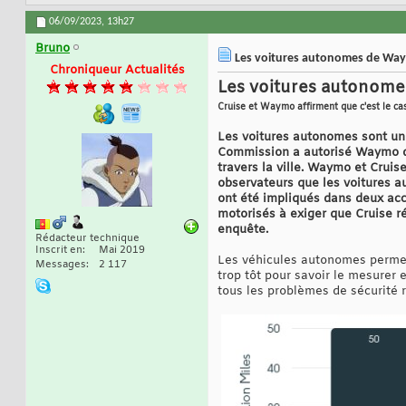
06/09/2023,
13h27
Bruno
Les voitures autonomes de Waym
Chroniqueur Actualités
Les voitures autonomes
Cruise et Waymo affirment que c'est le ca
Les voitures autonomes sont un s
Commission a autorisé Waymo de 
travers la ville. Waymo et Cruis
observateurs que les voitures a
ont été impliqués dans deux acc
motorisés à exiger que Cruise ré
enquête.
Rédacteur technique
Inscrit en
Mai 2019
Les véhicules autonomes permettr
Messages
2 117
trop tôt pour savoir le mesure
tous les problèmes de sécurité r