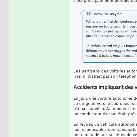
s'est principalement déroulé da
Envoyé par
Waymo
Waymo a réalisé de nombreuses 
mission en toute sécurité, nous
sur les routes publiques sans a
plus de 80 ans de conduite pou
Toutefois, ce qui est plus impor
démontre les avantages des vo
sécurité à la fois pour reconna
Les partisans des voitures auto
ivre, ni distrait par son télépho
Accidents impliquant des v
En juin, une voiture autonome
se dirigeait vers le sud-ouest s
n’a pas survécu. Au moment de 
un conducteur d’essai était prés
En février, un véhicule autonom
les responsables des transports
ont demandé aux sociétés de vé