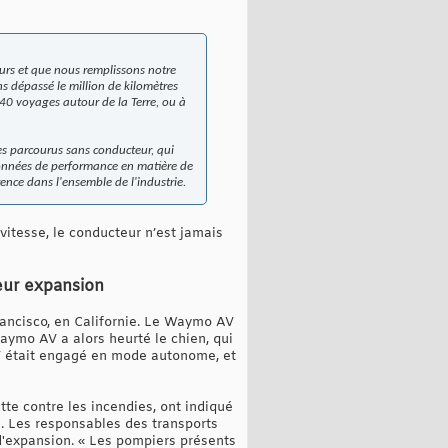
urs et que nous remplissons notre
s dépassé le million de kilomètres
 40 voyages autour de la Terre, ou à
res parcourus sans conducteur, qui
onnées de performance en matière de
ence dans l'ensemble de l'industrie.
itesse, le conducteur n’est jamais
eur expansion
rancisco, en Californie. Le Waymo AV
Waymo AV a alors heurté le chien, qui
V était engagé en mode autonome, et
te contre les incendies, ont indiqué
s. Les responsables des transports
'expansion. « Les pompiers présents