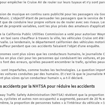
ts pour empêcher le Cruise AV de rouler sur leurs tuyaux et n'y sont pa
sion de musique en continu sans publicité pour les passagers via Goo
Music. L’objectif étant de persuader les passagers que le service de 
que de conduire leur propre voiture ou de rouler avec ses rivaux. Le
e et de propreté variables, sont les plus prisés des amateurs d’applica
 la California Public Utilities Commission a voté pour autoriser Wa
s en taxi sans chauffeur à travers la ville, les véhicules Cruise ont é
rvalle. Le lendemain, le département californien des véhicules motori
hauffeur pendant que ces accidents faisaient l’objet d’une enquête.
utonomes sont plus sûres que les conducteurs humains, le journaliste 
lus en plus clair pour les personnes qui conduisent les voitures, et pou
es font des erreurs, qu'elles peuvent encombrer le trafic, qu'elles peu
 sont imparfaites, comme toutes les technologies. La question importa
es voitures conduites par des humains. Et c'est là que le journaliste
nt plus sûres qu'un conducteur humain », a-t-il déclaré.
s accidents par la NHTSA pour réduire les accidents
hway Traffic Safety Administration (NHTSA) révèlent que la proportio
ons, cyclistes et autres non-occupants) a augmenté, passant de 20 %
même, la proportion de personnes tuées « à l'intérieur du véhicule » 