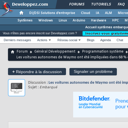
FORUMS
TUTORIELS
FAQ
DI/DSI Solutions d'entreprise
Cloud
IA
ALM
Micros
Systèmes
Windows
Linux
Arduino
Hardware
HPC
M
Accueil systèmes embarqu
Vous n'êtes pas encore inscrit sur Developpez.com ?
Inscrivez-vous gratuitem
Derniers messages
Actions
Réseau social
Blogs
Agenda
Chat
Forum
Général Développement
Programmation système
Les voitures autonomes de Waymo ont été impliquées dans 68 % 
+
Signaler un problème
Répondre à la discussion
Discussion :
Les voitures autonomes de Waymo ont été impl
Sujet :
Embarqué