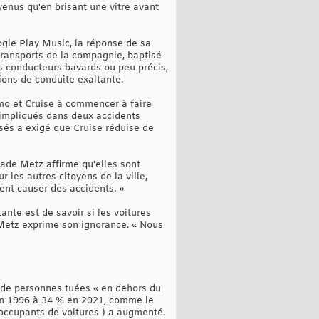
rvenus qu'en brisant une vitre avant
gle Play Music, la réponse de sa
transports de la compagnie, baptisé
s conducteurs bavards ou peu précis,
tions de conduite exaltante.
ymo et Cruise à commencer à faire
té impliqués dans deux accidents
sés a exigé que Cruise réduise de
Cade Metz affirme qu'elles sont
r les autres citoyens de la ville,
vent causer des accidents. »
nte est de savoir si les voitures
 Metz exprime son ignorance. « Nous
n de personnes tuées « en dehors du
 en 1996 à 34 % en 2021, comme le
(occupants de voitures ) a augmenté.