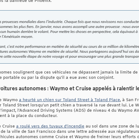
ns la banlieue de Phoenix.
prouesses mondiales dans l'industrie. Chaque fois que nous ravissons nos conducte
 sommes les plus fiers. En janvier, nous avons accompli une autre prouesse : nous avon
ucun humain derrière le volant. Pour mettre les choses en perspective, cela équivaut à
r l'Américain moyen.
tant, c'est notre performance en matière de sécurité au cours de ce million de kilomèt
itures autonomes Waymo en matière de sécurité. Nous partageons aujourd'hui ces d
ître cette nouvelle étape de notre voyage et pour encourager une plus grande transpar
nomes soulignent que ces véhicules ne dépassent jamais la limite de v
ne portable ou par la dispute qu’il a eue avec son conjoint.
oitures autonomes : Waymo et Cruise appelés à ralentir l
 de Waymo
a heurté un chien sur Toland Street à Toland Place
, à San F
ur Toland Street lorsqu’un petit chien a traversé la rue devant lui. Le 
l’impact, l’Advanced Driving Systems (ADS) de niveau 4 du Waymo A
ent à la place du conducteur.
e Cruise
a roulé vers des tuyaux d'incendie
au sol dans une zone de lut
 de la ville de San Francisco dans une lettre adressée aux régulateur
hicules autonomes comme Cruise et Waymo de freiner leurs efforts d