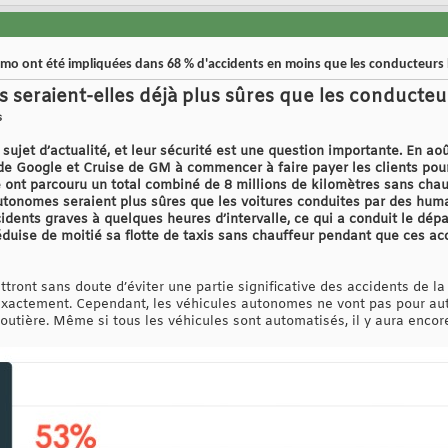
o ont été impliquées dans 68 % d'accidents en moins que les conducteurs
 seraient-elles déjà plus sûres que les conducte
s
ujet d’actualité, et leur sécurité est une question importante. En août
Google et Cruise de GM à commencer à faire payer les clients pour l
e ont parcouru un total combiné de 8 millions de kilomètres sans chauff
utonomes seraient plus sûres que les voitures conduites par des huma
idents graves à quelques heures d’intervalle, ce qui a conduit le dép
duise de moitié sa flotte de taxis sans chauffeur pendant que ces acc
ont sans doute d’éviter une partie significative des accidents de la r
r exactement. Cependant, les véhicules autonomes ne vont pas pour a
outière. Même si tous les véhicules sont automatisés, il y aura encore