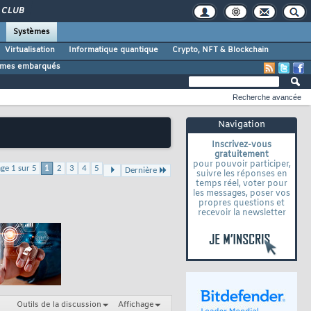
CLUB
Systèmes
Virtualisation
Informatique quantique
Crypto, NFT & Blockchain
tèmes embarqués
Recherche avancée
Navigation
Inscrivez-vous
gratuitement
pour pouvoir participer,
ge 1 sur 5
1
2
3
4
5
Dernière
suivre les réponses en
temps réel, voter pour
les messages, poser vos
propres questions et
recevoir la newsletter
Outils de la discussion
Affichage