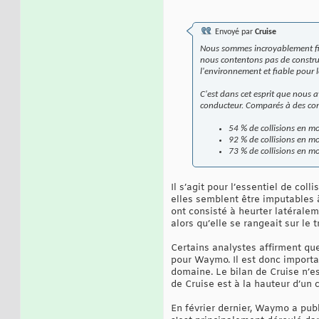
Envoyé par
Cruise
Nous sommes incroyablement fie
nous contentons pas de construi
l'environnement et fiable pour
C'est dans cet esprit que nous a
conducteur. Comparés à des co
54 % de collisions en mo
92 % de collisions en mo
73 % de collisions en mo
Il s’agit pour l’essentiel de col
elles semblent être imputables à
ont consisté à heurter latérale
alors qu’elle se rangeait sur le tr
Certains analystes affirment qu
pour Waymo. Il est donc importa
domaine. Le bilan de Cruise n’e
de Cruise est à la hauteur d’un 
En février dernier, Waymo a pub