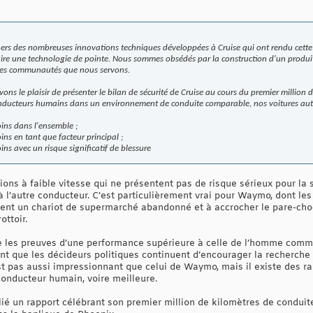
rs des nombreuses innovations techniques développées à Cruise qui ont rendu cette 
re une technologie de pointe. Nous sommes obsédés par la construction d'un produit 
 les communautés que nous servons.
vons le plaisir de présenter le bilan de sécurité de Cruise au cours du premier million
nducteurs humains dans un environnement de conduite comparable, nos voitures aut
ins dans l'ensemble ;
ins en tant que facteur principal ;
ins avec un risque significatif de blessure
lisions à faible vitesse qui ne présentent pas de risque sérieux pour la
 l’autre conducteur. C’est particulièrement vrai pour Waymo, dont les
ment un chariot de supermarché abandonné et à accrocher le pare-cho
ottoir.
e les preuves d’une performance supérieure à celle de l’homme comme
nt que les décideurs politiques continuent d’encourager la recherch
st pas aussi impressionnant que celui de Waymo, mais il existe des r
conducteur humain, voire meilleure.
lié un rapport célébrant son premier million de kilomètres de conduit