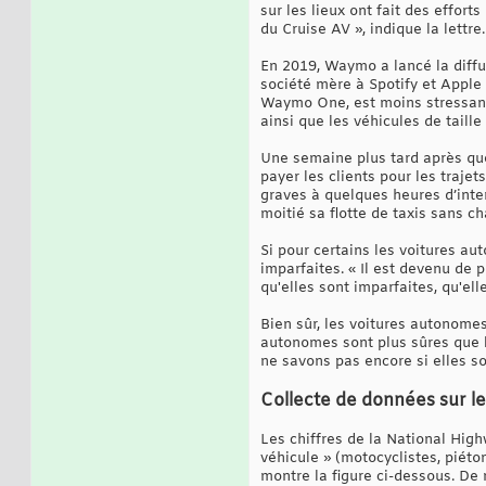
sur les lieux ont fait des effor
du Cruise AV », indique la lettre.
En 2019, Waymo a lancé la diffu
société mère à Spotify et Apple 
Waymo One, est moins stressant 
ainsi que les véhicules de taill
Une semaine plus tard après que
payer les clients pour les trajet
graves à quelques heures d’inte
moitié sa flotte de taxis sans c
Si pour certains les voitures a
imparfaites. « Il est devenu de p
qu'elles sont imparfaites, qu'ell
Bien sûr, les voitures autonomes
autonomes sont plus sûres que l
ne savons pas encore si elles so
Collecte de données sur le
Les chiffres de la National Hig
véhicule » (motocyclistes, piét
montre la figure ci-dessous. De 