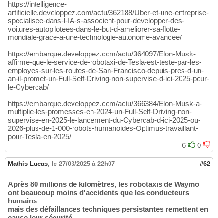
https://intelligence-
artificielle.developpez.com/actu/362188/Uber-et-une-entreprise-
specialisee-dans-l-IA-s-associent-pour-developper-des-
voitures-autopilotees-dans-le-but-d-ameliorer-sa-flotte-
mondiale-grace-a-une-technologie-autonome-avancee/
https://embarque.developpez.com/actu/364097/Elon-Musk-
affirme-que-le-service-de-robotaxi-de-Tesla-est-teste-par-les-
employes-sur-les-routes-de-San-Francisco-depuis-pres-d-un-
an-il-promet-un-Full-Self-Driving-non-supervise-d-ici-2025-pour-
le-Cybercab/
https://embarque.developpez.com/actu/366384/Elon-Musk-a-
multiplie-les-promesses-en-2024-un-Full-Self-Driving-non-
supervise-en-2025-le-lancement-du-Cybercab-d-ici-2025-ou-
2026-plus-de-1-000-robots-humanoides-Optimus-travaillant-
pour-Tesla-en-2025/
6
0
Mathis Lucas
,
le 27/03/2025 à 22h07
#62
Après 80 millions de kilomètres, les robotaxis de Waymo
ont beaucoup moins d'accidents que les conducteurs
humains
mais des défaillances techniques persistantes remettent en
cause leur sécurité