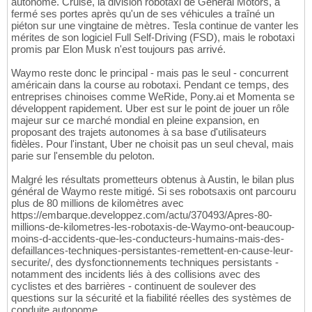
autonome. Cruise, la division robotaxi de General Motors, a
fermé ses portes après qu'un de ses véhicules a traîné un
piéton sur une vingtaine de mètres. Tesla continue de vanter les
mérites de son logiciel Full Self-Driving (FSD), mais le robotaxi
promis par Elon Musk n'est toujours pas arrivé.
Waymo reste donc le principal - mais pas le seul - concurrent
américain dans la course au robotaxi. Pendant ce temps, des
entreprises chinoises comme WeRide, Pony.ai et Momenta se
développent rapidement. Uber est sur le point de jouer un rôle
majeur sur ce marché mondial en pleine expansion, en
proposant des trajets autonomes à sa base d'utilisateurs
fidèles. Pour l'instant, Uber ne choisit pas un seul cheval, mais
parie sur l'ensemble du peloton.
Malgré les résultats prometteurs obtenus à Austin, le bilan plus
général de Waymo reste mitigé. Si ses robotsaxis ont parcouru
plus de 80 millions de kilomètres avec
https://embarque.developpez.com/actu/370493/Apres-80-
millions-de-kilometres-les-robotaxis-de-Waymo-ont-beaucoup-
moins-d-accidents-que-les-conducteurs-humains-mais-des-
defaillances-techniques-persistantes-remettent-en-cause-leur-
securite/, des dysfonctionnements techniques persistants -
notamment des incidents liés à des collisions avec des
cyclistes et des barrières - continuent de soulever des
questions sur la sécurité et la fiabilité réelles des systèmes de
conduite autonome.