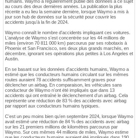
humains. Waymo a régulièrement publié des données à ce sujet
au cours des deux dernières années. La publication la plus
récente a eu lieu la semaine dernière, lorsque Waymo a mis à
jour son hub de données sur la sécurité pour couvrir les
accidents jusqu'à la fin de 2024.
Waymo connaît le nombre d'accidents impliquant ces voitures.
L'analyse de Waymo s'est concentrée sur les 44 millions de
miles (environ 70 811 000 km) parcourus par ses robotaxis à
Phoenix et San Francisco, ses deux plus grands marchés, en
décembre, ignorant ses opérations plus petites à Los Angeles et
Austin.
En se basant sur les données d'accidents humains, Waymo a
estimé que les conducteurs humains circulant sur les mêmes
routes auraient 78 accidents suffisamment graves pour
déclencher un airbag. En comparaison, les véhicules sans
conducteur de Waymo n'ont été impliqués que dans 13
accidents qui ont entraîné le déclenchement d'un airbag. Cela
représente une réduction de 83 % des accidents avec airbag
par rapport aux conducteurs humains typiques.
C'est un peu moins bien qu'en septembre 2024, lorsque Waymo
avait estimé une réduction de 84 % des accidents avec airbag
sur les 21 premiers millions de kilomètres parcourus par
Waymo. Sur ces mêmes 44 millions de miles, Waymo estime
que les conducteurs humains auraient été impliqués dans 190