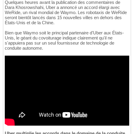
Quelques heures avant la publication des commentaires de
Dara Khosrowshahi, Uber a annoncé un accord élargi avec
WeRide, un rival mondial de Waymo. Les robotaxis de WeRide
seront bientôt lancés dans 15 nouvelles villes en dehors des
États-Unis et de la Chine.
Bien que Waymo soit le principal partenaire d'Uber aux États-
Unis, le géant du covoiturage indique clairement qu'il ne
s'appuiera pas sur un seul fournisseur de technologie de
conduite autonome.
Uber multiplie les accords dans le domaine de la conduite