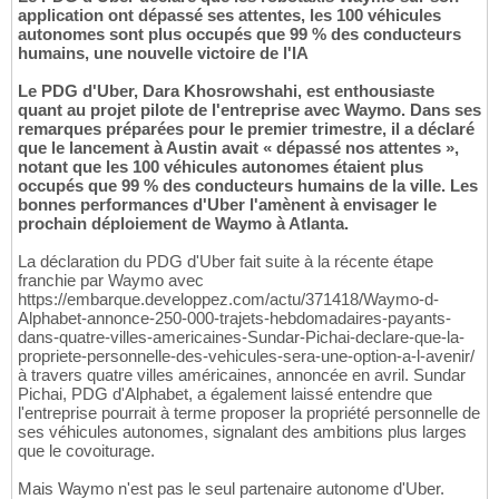
application ont dépassé ses attentes, les 100 véhicules
autonomes sont plus occupés que 99 % des conducteurs
humains, une nouvelle victoire de l'IA
Le PDG d'Uber, Dara Khosrowshahi, est enthousiaste
quant au projet pilote de l'entreprise avec Waymo. Dans ses
remarques préparées pour le premier trimestre, il a déclaré
que le lancement à Austin avait « dépassé nos attentes »,
notant que les 100 véhicules autonomes étaient plus
occupés que 99 % des conducteurs humains de la ville. Les
bonnes performances d'Uber l'amènent à envisager le
prochain déploiement de Waymo à Atlanta.
La déclaration du PDG d'Uber fait suite à la récente étape
franchie par Waymo avec
https://embarque.developpez.com/actu/371418/Waymo-d-
Alphabet-annonce-250-000-trajets-hebdomadaires-payants-
dans-quatre-villes-americaines-Sundar-Pichai-declare-que-la-
propriete-personnelle-des-vehicules-sera-une-option-a-l-avenir/
à travers quatre villes américaines, annoncée en avril. Sundar
Pichai, PDG d'Alphabet, a également laissé entendre que
l'entreprise pourrait à terme proposer la propriété personnelle de
ses véhicules autonomes, signalant des ambitions plus larges
que le covoiturage.
Mais Waymo n'est pas le seul partenaire autonome d'Uber.