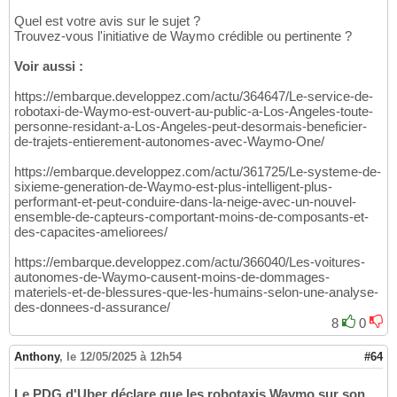
Quel est votre avis sur le sujet ?
Trouvez-vous l'initiative de Waymo crédible ou pertinente ?
Voir aussi :
https://embarque.developpez.com/actu/364647/Le-service-de-
robotaxi-de-Waymo-est-ouvert-au-public-a-Los-Angeles-toute-
personne-residant-a-Los-Angeles-peut-desormais-beneficier-
de-trajets-entierement-autonomes-avec-Waymo-One/
https://embarque.developpez.com/actu/361725/Le-systeme-de-
sixieme-generation-de-Waymo-est-plus-intelligent-plus-
performant-et-peut-conduire-dans-la-neige-avec-un-nouvel-
ensemble-de-capteurs-comportant-moins-de-composants-et-
des-capacites-ameliorees/
https://embarque.developpez.com/actu/366040/Les-voitures-
autonomes-de-Waymo-causent-moins-de-dommages-
materiels-et-de-blessures-que-les-humains-selon-une-analyse-
des-donnees-d-assurance/
8
0
Anthony
,
le 12/05/2025 à 12h54
#64
Le PDG d'Uber déclare que les robotaxis Waymo sur son