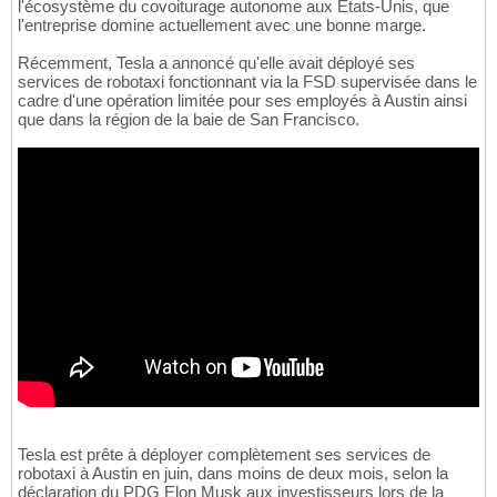
l'écosystème du covoiturage autonome aux États-Unis, que
l'entreprise domine actuellement avec une bonne marge.
Récemment, Tesla a annoncé qu'elle avait déployé ses
services de robotaxi fonctionnant via la FSD supervisée dans le
cadre d'une opération limitée pour ses employés à Austin ainsi
que dans la région de la baie de San Francisco.
Tesla est prête à déployer complètement ses services de
robotaxi à Austin en juin, dans moins de deux mois, selon la
déclaration du PDG Elon Musk aux investisseurs lors de la