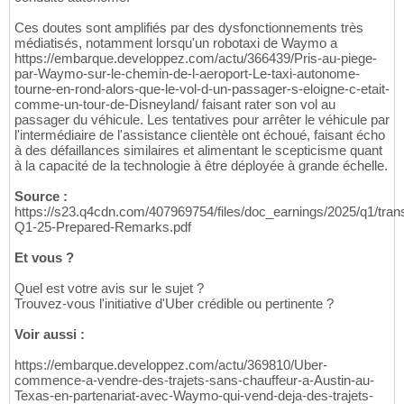
Ces doutes sont amplifiés par des dysfonctionnements très
médiatisés, notamment lorsqu'un robotaxi de Waymo a
https://embarque.developpez.com/actu/366439/Pris-au-piege-
par-Waymo-sur-le-chemin-de-l-aeroport-Le-taxi-autonome-
tourne-en-rond-alors-que-le-vol-d-un-passager-s-eloigne-c-etait-
comme-un-tour-de-Disneyland/ faisant rater son vol au
passager du véhicule. Les tentatives pour arrêter le véhicule par
l'intermédiaire de l'assistance clientèle ont échoué, faisant écho
à des défaillances similaires et alimentant le scepticisme quant
à la capacité de la technologie à être déployée à grande échelle.
Source :
https://s23.q4cdn.com/407969754/files/doc_earnings/2025/q1/trans
Q1-25-Prepared-Remarks.pdf
Et vous ?
Quel est votre avis sur le sujet ?
Trouvez-vous l'initiative d'Uber crédible ou pertinente ?
Voir aussi :
https://embarque.developpez.com/actu/369810/Uber-
commence-a-vendre-des-trajets-sans-chauffeur-a-Austin-au-
Texas-en-partenariat-avec-Waymo-qui-vend-deja-des-trajets-