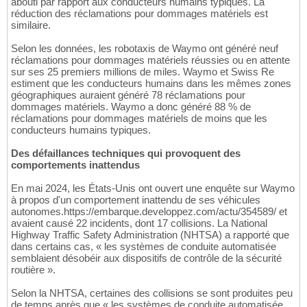
abouti par rapport aux conducteurs humains typiques. La
réduction des réclamations pour dommages matériels est
similaire.
Selon les données, les robotaxis de Waymo ont généré neuf
réclamations pour dommages matériels réussies ou en attente
sur ses 25 premiers millions de miles. Waymo et Swiss Re
estiment que les conducteurs humains dans les mêmes zones
géographiques auraient généré 78 réclamations pour
dommages matériels. Waymo a donc généré 88 % de
réclamations pour dommages matériels de moins que les
conducteurs humains typiques.
Des défaillances techniques qui provoquent des
comportements inattendus
En mai 2024, les États-Unis ont ouvert une enquête sur Waymo
à propos d'un comportement inattendu de ses véhicules
autonomes.https://embarque.developpez.com/actu/354589/ et
avaient causé 22 incidents, dont 17 collisions. La National
Highway Traffic Safety Administration (NHTSA) a rapporté que
dans certains cas, « les systèmes de conduite automatisée
semblaient désobéir aux dispositifs de contrôle de la sécurité
routière ».
Selon la NHTSA, certaines des collisions se sont produites peu
de temps après que « les systèmes de conduite automatisée