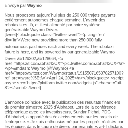
Envoyé par
Waymo
Nous proposons aujourd'hui plus de 250 000 trajets payants
entièrement autonomes chaque semaine. L'avenir des
robotaxis est là, et il est alimenté par notre système
généralisable Waymo Driver.
[tweet]<blockquote class="twitter-tweet"><p lang="en"
dir="ltr">Were now providing more than 250,000 fully
autonomous paid rides each and every week. The robotaxi
future is here, and its powered by our generalizable Waymo
Driver &#129302;&#128664; <a
href="https://t.co/SZ5hat42CX">pic.twitter.com/SZ5hat42CX</a>
</p>&mdash; Waymo (@Waymo) <a
href="https://twitter.com/Waymo/status/1915507165378257100?
ref_src=twsrc%5Etfw">April 24, 2025</a></blockquote> <script
async src="https://platform.twitter.com/widgets.js" charset="utf-
8"></script>[/tweet]
L'annonce coïncide avec la publication des résultats financiers
du premier trimestre 2025 d'Alphabet. Lors de la conférence
téléphonique avec les investisseurs, Sundar Pichai, PDG
d'Alphabet, a apporté des éclaircissements sur les projets de
l'entreprise. « Je suis enthousiasmé par les progrès réalisés par
les équipes dans le cadre de divers partenariats », a-t-il déclaré.