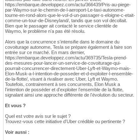
https://embarque.developpez.com/actu/366439/Pris-au-piege-
par-Waymo-sur-le-chemin-de-l-aeroport-Le-taxi-autonome-
tourne-en-rond-alors-que-le-vol-d-un-passager-s-eloigne-c-etait-
comme-un-tour-de-Disneyland/, tandis que son vol décollait.
Bien que le passager ait contacté le service clientèle de
Waymo, le problème n'a pas été résolu.
Alors que la concurrence s'intensifie dans le domaine du
covoiturage autonome, Tesla se prépare également à faire son
entrée sur ce marché. En mars dernier,
https://embarque.developpez.com/actu/369735/Tesla-prend-
des-mesures-pour-lancer-un-service-de-covoiturage-qui-
pourrait-concurrencer-directement-Uber-Lyft-et-Waymo-mais-
Elon-Musk-a-l-intention-de-posseder-et-d-exploiter-l-ensemble-
de-la-flotte/, visant à rivaliser avec Uber, Lyft et Waymo.
Toutefois, contrairement à ses concurrents, Elon Musk a
l'intention de posséder et d'exploiter l'ensemble de la flotte,
signalant ainsi une approche différente de l'évolution du secteur.
Et vous ?
Quel est votre avis sur le sujet ?
Trouvez-vous cette initiative d'Uber crédible ou pertinente ?
Voir aussi :