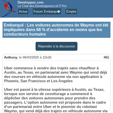
Developpez.com
Le Club des Développeurs et IT Pro
Actus
Forum Embarqu�
Emploi
Embarqué
:
Les voitures autonomes de Waymo ont été
impliquées dans 68 % d'accidents en moins que les
conducteurs humains
Répondre à la discussion
Anthony
,
le 06/03/2025 à 11h26
#61
Uber commence à vendre des trajets sans chauffeur à
Austin, au Texas, en partenariat avec Waymo qui vend déjà
des courses en véhicule autonome via son application à
Phoenix, San Francisco et Los Angeles
Uber est passé à la vitesse supérieure à Austin, au Texas,
lorsque son service de covoiturage a commencé à
dépêcher des voitures autonomes pour prendre des
passagers. L'option autonome est proposée dans le cadre
d'un partenariat entre Uber et le pionnier du robotaxi
Waymo, qui vend déjà des trajets en véhicule autonome via