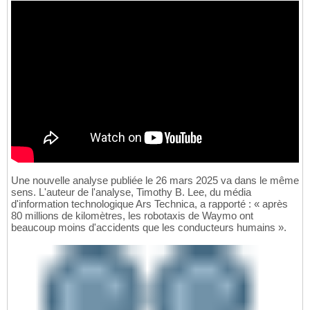
Une nouvelle analyse publiée le 26 mars 2025 va dans le même
sens. L'auteur de l'analyse, Timothy B. Lee, du média
d'information technologique Ars Technica, a rapporté : « après
80 millions de kilomètres, les robotaxis de Waymo ont
beaucoup moins d'accidents que les conducteurs humains ».