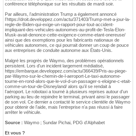
conférence téléphonique sur les résultats de mardi soir.
Par ailleurs, l'administration Trump a également annoncé
l'https://droit.developpez.com/actu/371403/Trump-met-a-jour-la-
regle-de-Biden-qui-exige-un-rapport-pour-tout-accident-
impliquant-des-vehicules-autonomes-au-profit-de-Tesla-Elon-
Musk-avait-denonce-cette-exigence-comme-etant-onereuse/
ainsi que des exemptions pour les fabricants nationaux de
véhicules autonomes, ce qui pourrait donner un coup de pouce
aux entreprises de conduite autonome aux États-Unis.
Malgré les progrès de Waymo, des problèmes opérationnels
persistent. Lors d'un incident largement médiatisé,
https://embarque.developpez.com/actu/366439/Pris-au-piege-
par-Waymo-sur-le-chemin-de-l-aeroport-Le-taxi-autonome-
tourne-en-rond-alors-que-le-vol-d-un-passager-s-eloigne-c-etait-
comme-un-tour-de-Disneyland/ alors qu'il se rendait à
l'aéroport. Le robotaxi a tourné à plusieurs reprises autour d'un
parking au lieu de rejoindre le terminal, privant ainsi le passager
de son vol. Ce dernier a contacté le service clientèle de Waymo
pour obtenir de l'aide, mais l'entreprise n'a pas réussi à faire
arrêter le véhicule.
Source :
Waymo ; Sundar Pichai, PDG d'Alphabet
Et vous ?