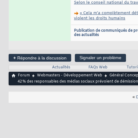
Selon le conseil national du trav
« Cela m'a complètement détr
violent les droits humains
Publication de communiqués de pr
des actualités
+
Signaler un problème
Répondre à la discussion
Actualités
FAQs Web
Tutor
Forum
Webmasters - Développement Web
Général Conce
42 % des responsables des médias sociaux prévoient de démissionne
«
D