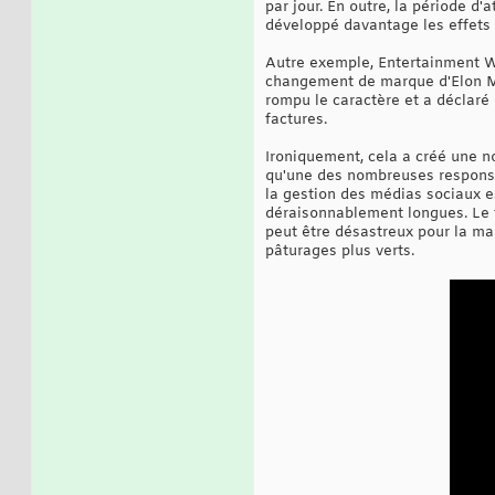
par jour. En outre, la période d
développé davantage les effets n
Autre exemple, Entertainment We
changement de marque d'Elon Mus
rompu le caractère et a déclaré
factures.
Ironiquement, cela a créé une no
qu'une des nombreuses responsab
la gestion des médias sociaux est
déraisonnablement longues. Le f
peut être désastreux pour la ma
pâturages plus verts.