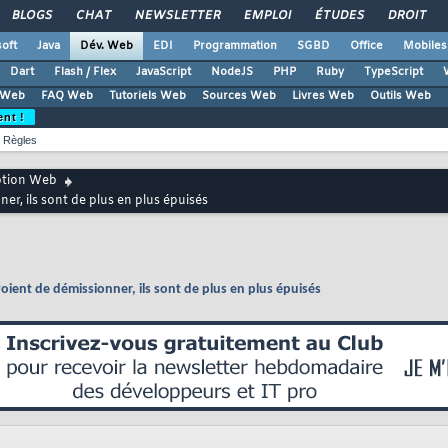
BLOGS
CHAT
NEWSLETTER
EMPLOI
ÉTUDES
DROIT
oft
Java
Dév. Web
EDI
Programmation
SGBD
Office
Mobiles
Dart
Flash / Flex
JavaScript
NodeJS
PHP
Ruby
TypeScript
 Web
FAQ Web
Tutoriels Web
Sources Web
Livres Web
Outils Web
ent !
Règles
ption Web
r, ils sont de plus en plus épuisés
ient de démissionner, ils sont de plus en plus épuisés