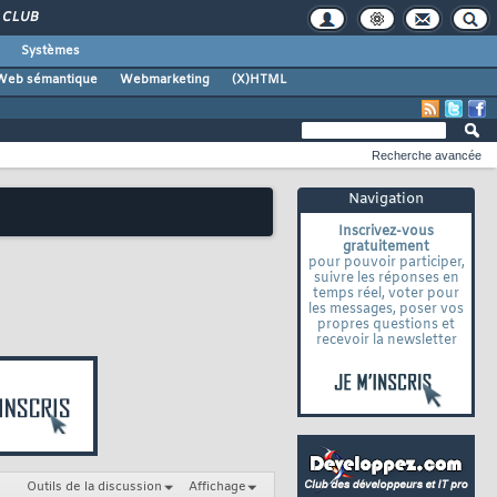
CLUB
Systèmes
Web sémantique
Webmarketing
(X)HTML
Recherche avancée
Navigation
Inscrivez-vous
gratuitement
pour pouvoir participer,
suivre les réponses en
temps réel, voter pour
les messages, poser vos
propres questions et
recevoir la newsletter
Outils de la discussion
Affichage