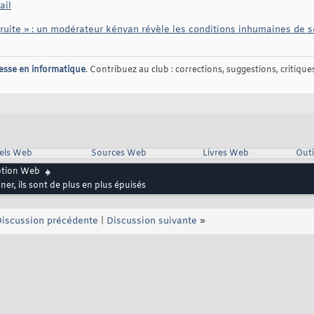
ail
uite » : un modérateur kényan révèle les conditions inhumaines de s
esse en informatique
. Contribuez au club : corrections, suggestions, critiques,
iels Web
Sources Web
Livres Web
Outi
ption Web
r, ils sont de plus en plus épuisés
iscussion précédente
|
Discussion suivante
»