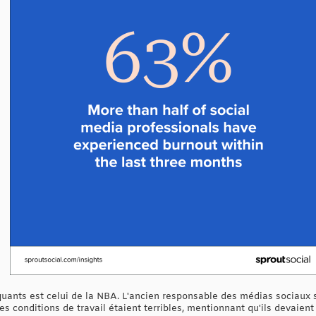
uants est celui de la NBA. L'ancien responsable des médias sociaux 
es conditions de travail étaient terribles, mentionnant qu'ils devaien