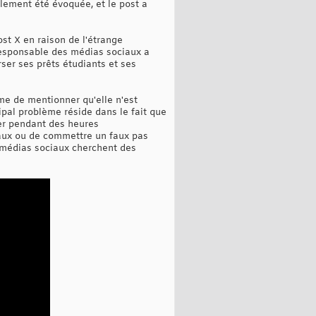
alement été évoquée, et le post a
st X en raison de l'étrange
responsable des médias sociaux a
ser ses prêts étudiants et ses
ême de mentionner qu'elle n'est
pal problème réside dans le fait que
ller pendant des heures
iaux ou de commettre un faux pas
s médias sociaux cherchent des