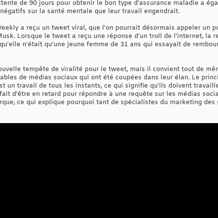
'attente de 90 jours pour obtenir le bon type d'assurance maladie a ég
égatifs sur la santé mentale que leur travail engendrait.
ekly a reçu un tweet viral, que l'on pourrait désormais appeler un po
k. Lorsque le tweet a reçu une réponse d'un troll de l'internet, la 
 qu'elle n'était qu'une jeune femme de 31 ans qui essayait de rembour
uvelle tempête de viralité pour le tweet, mais il convient tout de m
les de médias sociaux qui ont été coupées dans leur élan. Le princi
 un travail de tous les instants, ce qui signifie qu'ils doivent travai
ait d'être en retard pour répondre à une requête sur les médias soc
rque, ce qui explique pourquoi tant de spécialistes du marketing de