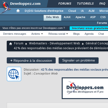
FORUMS
TUTORIELS
FAQ
DI/DSI Solutions d'entreprise
Cloud
IA
ALM
Micros
Dév. Web
AJAX
Apache
ASP
CSS
Forums
Vous n'êtes pas encore inscrit sur Developpez.com ?
Inscrivez-vous gratuitem
Derniers messages
Actions
Réseau social
Blogs
Agenda
Chat
Forum
Webmasters - Développement Web
Général Conce
42 % des responsables des médias sociaux prévoient de démissionne
+
Signaler un problème
Répondre à la discussion
Discussion :
42 % des responsables des médias sociaux prévo
Sujet :
Conception Web