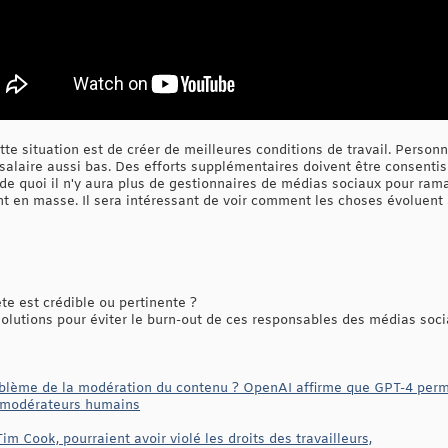
te situation est de créer de meilleures conditions de travail. Personn
 salaire aussi bas. Des efforts supplémentaires doivent être consentis
de quoi il n'y aura plus de gestionnaires de médias sociaux pour ram
nt en masse. Il sera intéressant de voir comment les choses évoluent 
e est crédible ou pertinente ?
solutions pour éviter le burn-out de ces responsables des médias soci
oblème de la modération du contenu ? OpenAI affirme que GPT-4 perme
s modérateurs humains
im Cook, pourraient avoir violé les droits des travailleurs,