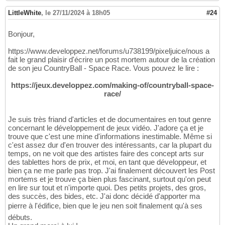
LittleWhite
,
le 27/11/2024 à 18h05
#24
Bonjour,
https://www.developpez.net/forums/u738199/pixeljuice/nous a
fait le grand plaisir d'écrire un post mortem autour de la création
de son jeu CountryBall - Space Race. Vous pouvez le lire :
https://jeux.developpez.com/making-of/countryball-space-
race/
Je suis très friand d'articles et de documentaires en tout genre
concernant le développement de jeux vidéo. J'adore ça et je
trouve que c'est une mine d'informations inestimable. Même si
c'est assez dur d'en trouver des intéressants, car la plupart du
temps, on ne voit que des artistes faire des concept arts sur
des tablettes hors de prix, et moi, en tant que développeur, et
bien ça ne me parle pas trop. J'ai finalement découvert les Post
mortems et je trouve ça bien plus fascinant, surtout qu'on peut
en lire sur tout et n'importe quoi. Des petits projets, des gros,
des succès, des bides, etc. J'ai donc décidé d'apporter ma
pierre à l'édifice, bien que le jeu nen soit finalement qu'à ses
débuts.