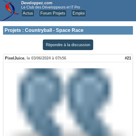
Developpez.com
Le Club des Développeurs et IT Pro
Actus
Forum Projets
Emploi
Projets
:
Countryball - Space Race
Répondre à la discussion
PixelJuice
,
le 03/06/2024 à 07h56
#21