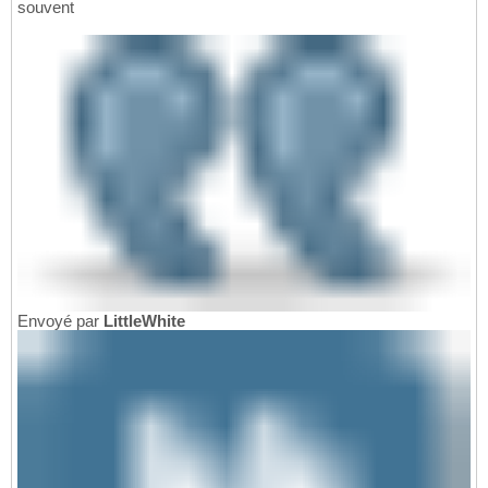
souvent
Envoyé par
LittleWhite