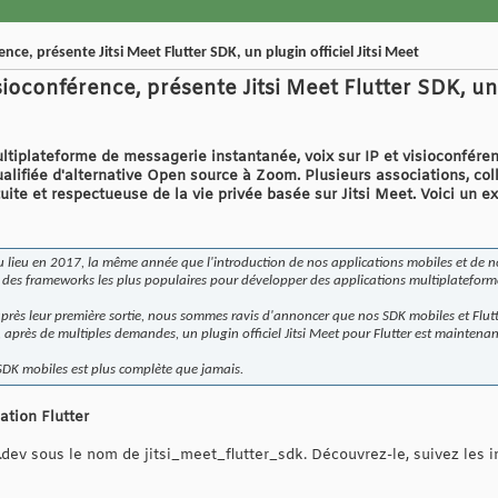
rence, présente Jitsi Meet Flutter SDK, un plugin officiel Jitsi Meet
visioconférence, présente Jitsi Meet Flutter SDK, un 
multiplateforme de messagerie instantanée, voix sur IP et visioconfére
alifiée d'alternative Open source à Zoom. Plusieurs associations, col
uite et respectueuse de la vie privée basée sur Jitsi Meet. Voici un ex
a eu lieu en 2017, la même année que l'introduction de nos applications mobiles et de 
un des frameworks les plus populaires pour développer des applications multiplateform
rès leur première sortie, nous sommes ravis d'annoncer que nos SDK mobiles et Flutter
i, après de multiples demandes, un plugin officiel Jitsi Meet pour Flutter est maintenan
 SDK mobiles est plus complète que jamais.
ation Flutter
.dev sous le nom de jitsi_meet_flutter_sdk. Découvrez-le, suivez les 