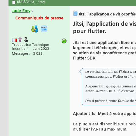
18/08/2023,
15h09
Jade Emy
Jitsi, l'application de visioconfé
Communiqués de presse
Jitsi, l'application de 
pour flutter.
Jitsi est une application libre 
Traductrice Technique
largement téléchargée, et est qu
Inscrit en
Juin 2023
solution de visioconférence grat
Messages
3 022
Flutter SDK.
La version initiale de Flutter 
connaissent pas, Flutter est l'
Aujourd'hui, quelques années ap
Meet Flutter SDK. Oui, c'est vra
Dès à présent, notre famille de
Ajouter Jitsi Meet à votre applic
Le plugin est disponible sur pub
d'utiliser l'API au maximum.