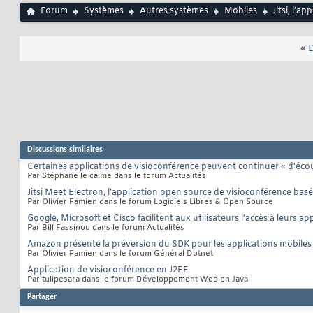
Forum
Systèmes
Autres systèmes
Mobiles
Jitsi, l'a
«
D
Discussions similaires
Certaines applications de visioconférence peuvent continuer « d'écou
Par Stéphane le calme dans le forum Actualités
Jitsi Meet Electron, l’application open source de visioconférence basée 
Par Olivier Famien dans le forum Logiciels Libres & Open Source
Google, Microsoft et Cisco facilitent aux utilisateurs l’accès à leurs a
Par Bill Fassinou dans le forum Actualités
Amazon présente la préversion du SDK pour les applications mobile
Par Olivier Famien dans le forum Général Dotnet
Application de visioconférence en J2EE
Par tulipesara dans le forum Développement Web en Java
Partager