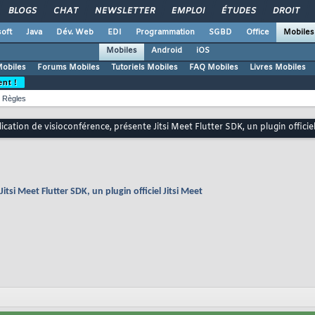
BLOGS
CHAT
NEWSLETTER
EMPLOI
ÉTUDES
DROIT
oft
Java
Dév. Web
EDI
Programmation
SGBD
Office
Mobiles
Mobiles
Android
iOS
Mobiles
Forums Mobiles
Tutoriels Mobiles
FAQ Mobiles
Livres Mobiles
ent !
Règles
pplication de visioconférence, présente Jitsi Meet Flutter SDK, un plugin officiel
Jitsi Meet Flutter SDK, un plugin officiel Jitsi Meet