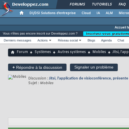
FORUMS
TUTORIELS
FAQ
DI/DSI Solutions d'entreprise
Cloud
IA
ALM
Micros
Accueil 
Vous n'êtes pas encore inscrit sur Developpez.com ?
Inscrivez-vous gratuitem
Derniers messages
Actions
Réseau social
Blogs
Agenda
Chat
Forum
Systèmes
Autres systèmes
Mobiles
Jitsi, l'a
+
Signaler un problème
Répondre à la discussion
Discussion :
Jitsi, l'application de visioconférence, présente 
Sujet :
Mobiles