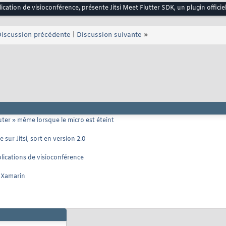
pplication de visioconférence, présente Jitsi Meet Flutter SDK, un plugin officiel
iscussion précédente
|
Discussion suivante
»
ter » même lorsque le micro est éteint
sur Jitsi, sort en version 2.0
pplications de visioconférence
s Xamarin