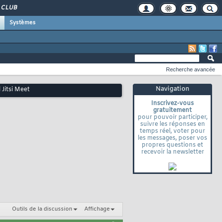
CLUB
Systèmes
Recherche avancée
Navigation
 Jitsi Meet
Inscrivez-vous
gratuitement
pour pouvoir participer,
suivre les réponses en
temps réel, voter pour
les messages, poser vos
propres questions et
recevoir la newsletter
Outils de la discussion
Affichage