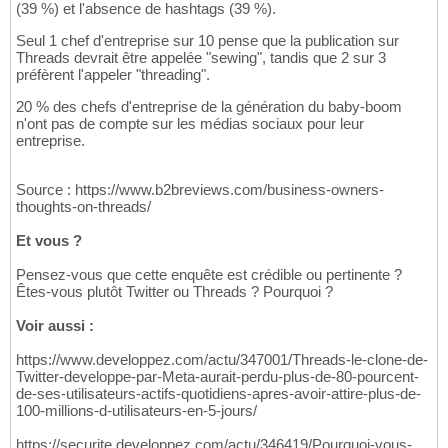
(39 %) et l'absence de hashtags (39 %).
Seul 1 chef d'entreprise sur 10 pense que la publication sur
Threads devrait être appelée "sewing", tandis que 2 sur 3
préfèrent l'appeler "threading".
20 % des chefs d'entreprise de la génération du baby-boom
n'ont pas de compte sur les médias sociaux pour leur
entreprise.
Source : https://www.b2breviews.com/business-owners-
thoughts-on-threads/
Et vous ?
Pensez-vous que cette enquête est crédible ou pertinente ?
Êtes-vous plutôt Twitter ou Threads ? Pourquoi ?
Voir aussi :
https://www.developpez.com/actu/347001/Threads-le-clone-de-
Twitter-developpe-par-Meta-aurait-perdu-plus-de-80-pourcent-
de-ses-utilisateurs-actifs-quotidiens-apres-avoir-attire-plus-de-
100-millions-d-utilisateurs-en-5-jours/
https://securite.developpez.com/actu/346419/Pourquoi-vous-