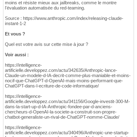
moins et résiste mieux aux jailbreaks, comme le montre
l'évaluation automatisée du red-teaming.
Source : https://www.anthropic.com/index/releasing-claude-
instant-1-2
Et vous ?
Quel est votre avis sur cette mise à jour ?
Voir aussi :
https://intelligence-
artificielle.developpez.com/actu/342635/Anthropic-lance-
Claude-un-modele-d-IA-decrit-comme-plus-maniable-et-moins-
nocif-que-ChatGPT-d-OpenAI-mais-moins-performant-que-
ChatGPT-dans-l-ecriture-de-code-informatique/
https://intelligence-
artificielle.developpez.com/actu/341156/Google-investit-300-M-
dans-la-start-up-d-IA-Anthropic-fondee-par-d-anciens-
chercheurs-d-OpenAI-la-societe-a-construit-son-propre-
chatbot-generaliste-un-rival-de-ChatGPT-nomme-Claude/
https://intelligence-
artificielle.developpez.com/actu/340496/Anthropic-une-startup-