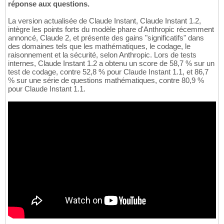
réponse aux questions.
La version actualisée de Claude Instant, Claude Instant 1.2,
intègre les points forts du modèle phare d'Anthropic récemment
annoncé, Claude 2, et présente des gains "significatifs" dans
des domaines tels que les mathématiques, le codage, le
raisonnement et la sécurité, selon Anthropic. Lors de tests
internes, Claude Instant 1.2 a obtenu un score de 58,7 % sur un
test de codage, contre 52,8 % pour Claude Instant 1.1, et 86,7
% sur une série de questions mathématiques, contre 80,9 %
pour Claude Instant 1.1.