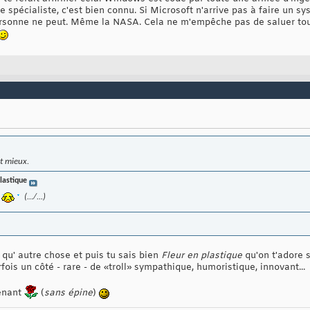
 spécialiste, c'est bien connu. Si Microsoft n'arrive pas à faire un s
rsonne ne peut. Même la NASA. Cela ne m'empêche pas de saluer tout
st mieux.
lastique
(.../...)
qu' autre chose et puis tu sais bien
Fleur en plastique
qu'on t'adore 
rfois un côté - rare - de «troll» sympathique, humoristique, innovant...
tenant
(
sans épine
)