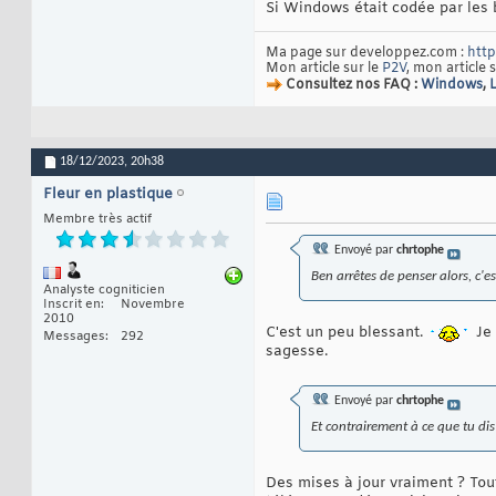
Si Windows était codée par les 
Ma page sur developpez.com :
http
Mon article sur le
P2V
, mon article 
Consultez nos FAQ :
Windows
,
18/12/2023,
20h38
Fleur en plastique
Membre très actif
Envoyé par
chrtophe
Ben arrêtes de penser alors, c'e
Analyste cogniticien
Inscrit en
Novembre
2010
C'est un peu blessant.
Je 
Messages
292
sagesse.
Envoyé par
chrtophe
Et contrairement à ce que tu dis
Des mises à jour vraiment ? Tou