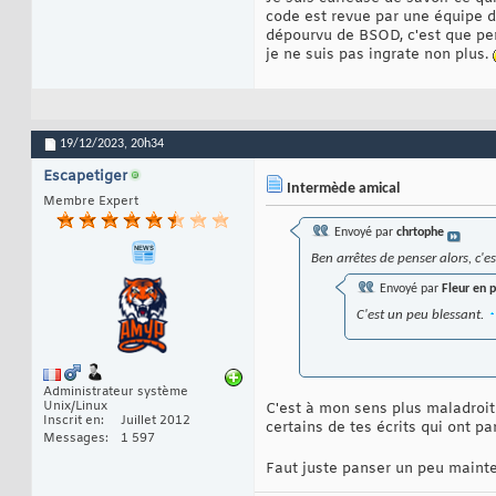
code est revue par une équipe de
dépourvu de BSOD, c'est que pe
je ne suis pas ingrate non plus.
19/12/2023,
20h34
Escapetiger
Intermède amical
Membre Expert
Envoyé par
chrtophe
Ben arrêtes de penser alors, c'e
Envoyé par
Fleur en p
C'est un peu blessant.
Administrateur système
Unix/Linux
C'est à mon sens plus maladroit 
Inscrit en
Juillet 2012
certains de tes écrits qui ont pa
Messages
1 597
Faut juste panser un peu main