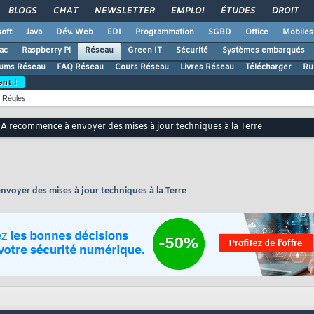
BLOGS
CHAT
NEWSLETTER
EMPLOI
ÉTUDES
DROIT
oft
Java
Dév. Web
EDI
Programmation
SGBD
Office
Mobiles
ac
Raspberry Pi
Réseau
Green IT
Sécurité
Systèmes embarqués
ums Réseau
FAQ Réseau
Cours Réseau
Livres Réseau
Télécharger
Ru
ent !
Règles
A recommence à envoyer des mises à jour techniques à la Terre
voyer des mises à jour techniques à la Terre