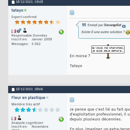
18/12/2023,
13h58
tatayo
Expert confirmé
Envoyé par
i5evangelist
Existe-il une autre solution ?
Responsable Données
Inscrit en
Janvier 2009
Messages
5 562
En morse ?
Tatayo
18/12/2023,
18h06
Fleur en plastique
Membre très actif
Je pense que c'est lié au fait q
d'exploitation professionnel, il
depuis plusieurs décennies.
Analyste cogniticien
Inscrit en
Novembre
En plus, imaginez un extra-terre