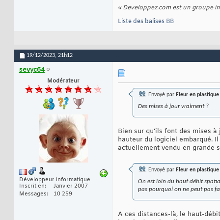
« Developpez.com est un groupe int
Liste des balises BB
19/12/2023,
21h12
sevyc64
Modérateur
Envoyé par
Fleur en plastique
Des mises à jour vraiment ?
Bien sur qu'ils font des mises à
hauteur du logiciel embarqué. I
actuellement vendu en grande s
Envoyé par
Fleur en plastique
Développeur informatique
On est loin du haut débit spatia
Inscrit en
Janvier 2007
pas pourquoi on ne peut pas fai
Messages
10 259
A ces distances-là, le haut-débit