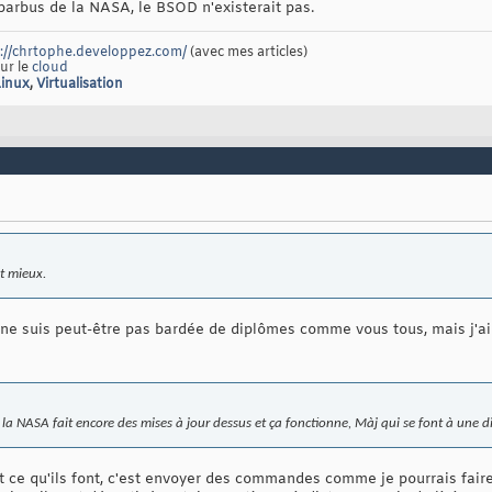
barbus de la NASA, le BSOD n'existerait pas.
://chrtophe.developpez.com/
(avec mes articles)
sur le
cloud
Linux
,
Virtualisation
st mieux.
ne suis peut-être pas bardée de diplômes comme vous tous, mais j'ai
 la NASA fait encore des mises à jour dessus et ça fonctionne, Màj qui se font à une d
t ce qu'ils font, c'est envoyer des commandes comme je pourrais faire