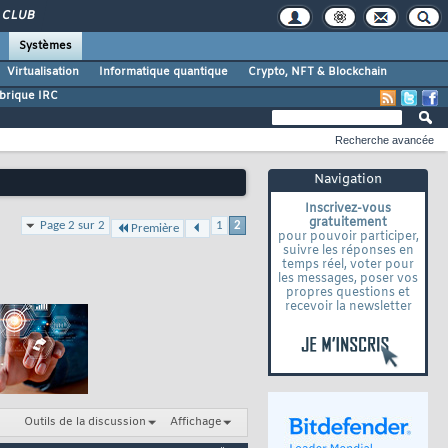
CLUB
Systèmes
Virtualisation
Informatique quantique
Crypto, NFT & Blockchain
brique IRC
Recherche avancée
Navigation
Inscrivez-vous
gratuitement
Page 2 sur 2
1
2
Première
pour pouvoir participer,
suivre les réponses en
temps réel, voter pour
les messages, poser vos
propres questions et
recevoir la newsletter
Outils de la discussion
Affichage