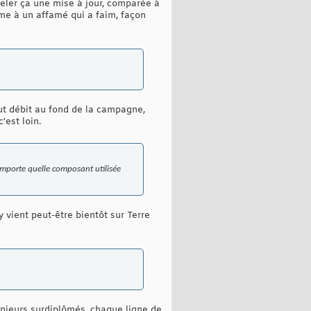
peler ça une mise à jour, comparée à
ême à un affamé qui a faim, façon
haut débit au fond de la campagne,
'est loin.
importe quelle composant utilisée
 vient peut-être bientôt sur Terre
énieurs surdiplômés, chaque ligne de