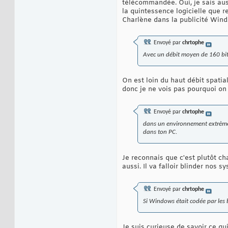
télécommandée. Oui, je sais aus
la quintessence logicielle que r
Charlène dans la publicité Wind
Envoyé par
chrtophe
Avec un débit moyen de 160 bit
On est loin du haut débit spatial
donc je ne vois pas pourquoi on 
Envoyé par
chrtophe
dans un environnement extrème 
dans ton PC.
Je reconnais que c'est plutôt ch
aussi. Il va falloir blinder nos s
Envoyé par
chrtophe
Si Windows était codée par les 
Je suis curieuse de savoir ce qu