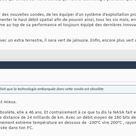
 des nouvelles sondes, de les équiper d'un système d'exploitation pro
ter le haut débit spatial afin de pouvoir ainsi, tous les six mois, e
me au top de sa performance et toujours équipé des dernières innovat
c un extra terrestre, il sera vert de jalousie. Enfin, encore plus vert 
u fait que la technologie embarquée dans cette sonde est obsolète
st mieux.
solète, elle a 46 ans. Et contrairement à ce que tu dis la NASA fait 
ne distance de 24 milliards de km. Avec un débit moyen de 160 bits d
nement extrème température en dessous de -100°C vire 200°C , rayonn
isée dans ton PC.