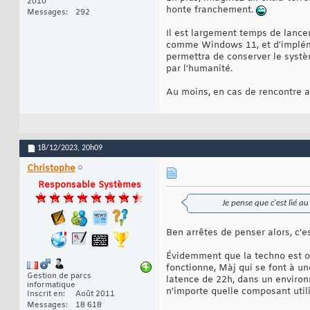
2010
honte franchement.
Messages
292
Il est largement temps de lancer
comme Windows 11, et d'implémen
permettra de conserver le systè
par l'humanité.
Au moins, en cas de rencontre ave
18/12/2023,
20h09
Christophe
Responsable Systèmes
Je pense que c'est lié a
Ben arrêtes de penser alors, c'e
Évidemment que la techno est ob
fonctionne, Màj qui se font à u
Gestion de parcs
latence de 22h, dans un environ
informatique
n'importe quelle composant util
Inscrit en
Août 2011
Messages
18 618