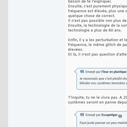
besoin de te l'expliquer.
Ensuite, c'est purement physique
fréquence est élevée, plus une o
quelque chose de correct.
Il n'est pas possible non plus d
Ensuite, la technologie de la s
technologie a plus de 60 ans.
Enfin, il y a les perturbation et
fréquence, le même glitch de par
élevées.
Et là, il n'est pas question d'a
Envoyé par
Fleur en plastique
Je reconnais que c'est plutôt ch
blinder nos systèmes terrestres 
T'inquite, tu ne le vivra pas. A 
systèmes seront en panne depuis
Envoyé par
Escapetiger
Faut juste panser un peu main