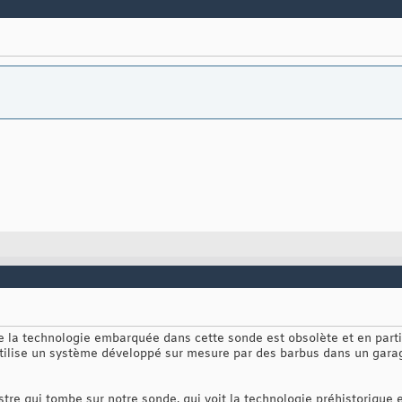
ue la technologie embarquée dans cette sonde est obsolète et en partic
 utilise un système développé sur mesure par des barbus dans un gara
stre qui tombe sur notre sonde, qui voit la technologie préhistorique 