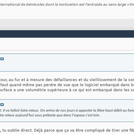
ernational de bénévoles dont la motivation est l'entraide au sens large »
in
 jour, au fur et à mesure des défaillances et du vieillissement de la so
l faut quand même pas perdre de vue que le logiciel embarqué dans 
urface a une volumétrie supérieure à ce qui est embarqué dans les s
l. Il va falloir faire mieux. On arrive de nos jours à apporter la fibre haut débit au f
re mieux aujourd'hui sous prétexte que dans l'espace c'est loin.
, tu oublie direct. Déjà parce que ça va être compliqué de tirer une fib