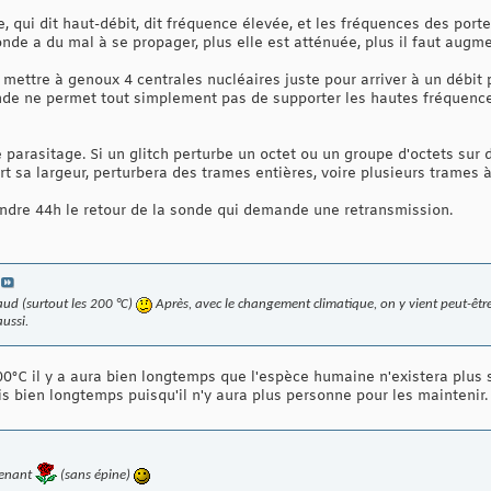
, qui dit haut-débit, dit fréquence élevée, et les fréquences des por
nde a du mal à se propager, plus elle est atténuée, plus il faut augme
e mettre à genoux 4 centrales nucléaires juste pour arriver à un débit 
onde ne permet tout simplement pas de supporter les hautes fréquence
 le parasitage. Si un glitch perturbe un octet ou un groupe d'octets su
t sa largeur, perturbera des trames entières, voire plusieurs trames 
ttendre 44h le retour de la sonde qui demande une retransmission.
aud (surtout les 200 °C)
Après, avec le changement climatique, on y vient peut-être bi
aussi.
200°C il y a aura bien longtemps que l'espèce humaine n'existera plus s
 bien longtemps puisqu'il n'y aura plus personne pour les maintenir.
tenant
(
sans épine
)