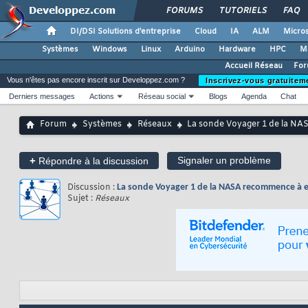
FORUMS
TUTORIELS
FAQ
DI/DSI Solutions d'entreprise
Cloud
IA
ALM
Micros
Systèmes
Windows
Linux
Arduino
Hardware
HPC
M
Accueil Réseau
For
Vous n'êtes pas encore inscrit sur Developpez.com ?
Inscrivez-vous gratuitem
Derniers messages
Actions
Réseau social
Blogs
Agenda
Chat
Forum
Systèmes
Réseaux
La sonde Voyager 1 de la NAS
+
Signaler un problème
Répondre à la discussion
Discussion :
La sonde Voyager 1 de la NASA recommence à en
Sujet :
Réseaux