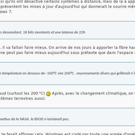
si qu'ils ont désactivé certains systèmes à distance, mais de là à ap
eprésentent les mises à jour d'aujourd'hui qui donnerait le sourire m
ows 7.
s descendant, 16 bits montants et une latence de 22h
. Il va falloir faire mieux. On arrive de nos jours à apporter la fibre 
ne peut pas faire mieux aujourd'hui sous prétexte que dans l'espace c
température en dessous de -100°C vire 200°C , rayonnements divers qui grillerait n'
aud (surtout les 200 °C)
Après, avec le changement climatique, on y
ystèmes terrestres aussi.
barbus de la NASA, le BSOD n'existerait pas.
i te ferait affirmer cela. Windows est codé par toute une armée d'ing