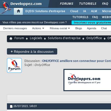
FORUMS
TUTORIELS
FAQ
DI/DSI Solutions d'entreprise
Cloud
IA
ALM
Micros
TUTORIELS
FAQ
WEBIN
Vous n'êtes pas encore inscrit sur Developpez.com ?
Inscrivez-vous gratuitem
Derniers messages
Actions
Réseau social
Blogs
Agenda
Chat
Forum
Logiciels
Solutions d'entreprise
OnlyOffice
ON
+
Répondre à la discussion
Discussion :
ONLYOFFICE améliore son connecteur pour Confl
Sujet :
OnlyOffice
26/07/2023,
14h19