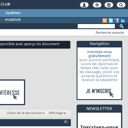
CLUB
Systèmes
O
HUMOUR
Recherche avancée
Navigation
disponible avec aperçu du document
Inscrivez-vous
gratuitement
pour pouvoir participer,
suivre les réponses en
temps réel, voter pour
les messages, poser vos
propres questions et
recevoir la newsletter
Outils de la discussion
Affichage
#1