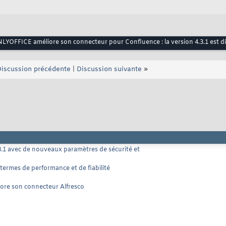
LYOFFICE améliore son connecteur pour Confluence : la version 4.3.1 est 
iscussion précédente
|
Discussion suivante
»
.1 avec de nouveaux paramètres de sécurité et
termes de performance et de fiabilité
ore son connecteur Alfresco