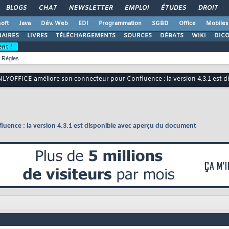
BLOGS
CHAT
NEWSLETTER
EMPLOI
ÉTUDES
DROIT
oft
Java
Dév. Web
EDI
Programmation
SGBD
Office
Mobiles
AIRES
LIVRES
TÉLÉCHARGEMENTS
SOURCES
DÉBATS
WIKI
DIC
ent !
Règles
LYOFFICE améliore son connecteur pour Confluence : la version 4.3.1 est 
uence : la version 4.3.1 est disponible avec aperçu du document