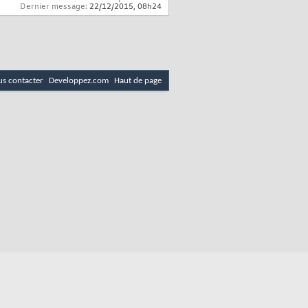
Dernier message:
22/12/2015,
08h24
s contacter
Developpez.com
Haut de page