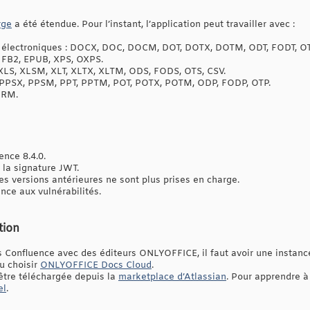
rge
a été étendue. Pour l’instant, l’application peut travailler avec :
s électroniques : DOCX, DOC, DOCM, DOT, DOTX, DOTM, ODT, FODT, OT
FB2, EPUB, XPS, OXPS.
, XLS, XLSM, XLT, XLTX, XLTM, ODS, FODS, OTS, CSV.
, PPSX, PPSM, PPT, PPTM, POT, POTX, POTM, ODP, FODP, OTP.
ORM.
ence 8.4.0.
 la signature JWT.
es versions antérieures ne sont plus prises en charge.
nce aux vulnérabilités.
tion
s Confluence avec des éditeurs ONLYOFFICE, il faut avoir une insta
u choisir
ONLYOFFICE Docs Cloud
.
 être téléchargée depuis la
marketplace d’Atlassian
. Pour apprendre à 
el
.