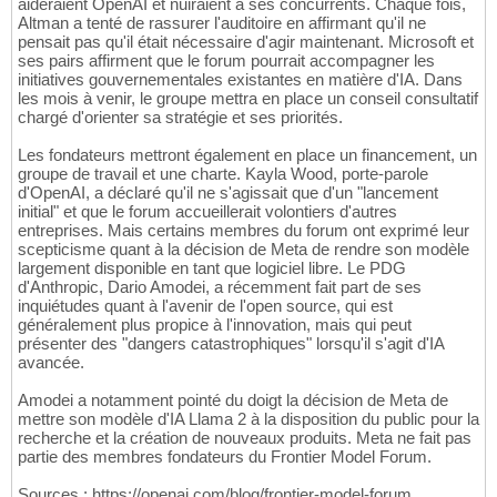
aideraient OpenAI et nuiraient à ses concurrents. Chaque fois,
Altman a tenté de rassurer l'auditoire en affirmant qu'il ne
pensait pas qu'il était nécessaire d'agir maintenant. Microsoft et
ses pairs affirment que le forum pourrait accompagner les
initiatives gouvernementales existantes en matière d'IA. Dans
les mois à venir, le groupe mettra en place un conseil consultatif
chargé d'orienter sa stratégie et ses priorités.
Les fondateurs mettront également en place un financement, un
groupe de travail et une charte. Kayla Wood, porte-parole
d'OpenAI, a déclaré qu'il ne s'agissait que d'un "lancement
initial" et que le forum accueillerait volontiers d'autres
entreprises. Mais certains membres du forum ont exprimé leur
scepticisme quant à la décision de Meta de rendre son modèle
largement disponible en tant que logiciel libre. Le PDG
d'Anthropic, Dario Amodei, a récemment fait part de ses
inquiétudes quant à l'avenir de l'open source, qui est
généralement plus propice à l'innovation, mais qui peut
présenter des "dangers catastrophiques" lorsqu'il s'agit d'IA
avancée.
Amodei a notamment pointé du doigt la décision de Meta de
mettre son modèle d'IA Llama 2 à la disposition du public pour la
recherche et la création de nouveaux produits. Meta ne fait pas
partie des membres fondateurs du Frontier Model Forum.
Sources : https://openai.com/blog/frontier-model-forum,