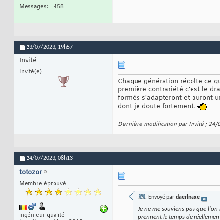
Messages
458
23/07/2023,
19h57
Invité
Invité(e)
Chaque génération récolte ce q
première contrariété c'est le d
formés s'adapteront et auront un
dont je doute fortement.
Dernière modification par Invité ; 24
24/07/2023,
08h13
totozor
Membre éprouvé
Envoyé par
daerlnaxe
Je ne me souviens pas que l'on 
ingénieur qualité
prennent le temps de réellement