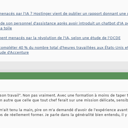
menacés par l'IA ? Hostinger vient de publier un rapport donnant une
de son personnel d'assistance après avoir introduit un chatbot d'IA po
a toile
ent menacés par la révolution de l'IA, selon une étude de l'OCDE
compléter 40 % du nombre total d'heures travaillées aux États-Unis et
tude d'Accenture
son travail". Non pas vraiment. Avec une formation à moins de taper 
n autre que celle que tout chef ferait sur une mission délicate, sensib
m'ait tenu la main, pire on m'a demandé d'avoir de l'expérience avan
ps de réellement former. Je parle dans la généralité bien entendu, il