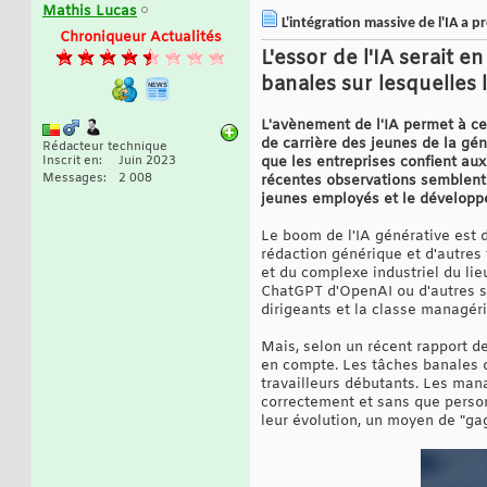
Mathis Lucas
L'intégration massive de l'IA a 
Chroniqueur Actualités
L'essor de l'IA serait 
banales sur lesquelles 
L'avènement de l'IA permet à ce
de carrière des jeunes de la gé
Rédacteur technique
Inscrit en
Juin 2023
que les entreprises confient au
Messages
2 008
récentes observations semblent
jeunes employés et le développem
Le boom de l'IA générative est 
rédaction générique et d'autres
et du complexe industriel du lie
ChatGPT d'OpenAI ou d'autres sy
dirigeants et la classe managéria
Mais, selon un récent rapport d
en compte. Les tâches banales q
travailleurs débutants. Les ma
correctement et sans que person
leur évolution, un moyen de "gag