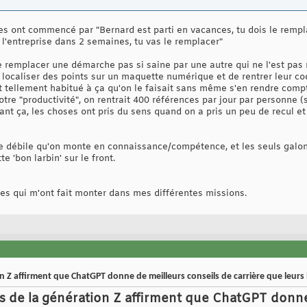
es ont commencé par "Bernard est parti en vacances, tu dois le rempla
te l'entreprise dans 2 semaines, tu vas le remplacer"
e remplacer une démarche pas si saine par une autre qui ne l'est pas
localiser des points sur un maquette numérique et de rentrer leur cod
it tellement habitué à ça qu'on le faisait sans même s'en rendre comp
re "productivité", on rentrait 400 références par jour par personne (s
sant ça, les choses ont pris du sens quand on a pris un peu de recul 
de débile qu'on monte en connaissance/compétence, et les seuls galon
e 'bon larbin' sur le front.
es qui m'ont fait monter dans mes différentes missions.
Z affirment que ChatGPT donne de meilleurs conseils de carrière que leurs
de la génération Z affirment que ChatGPT donne 