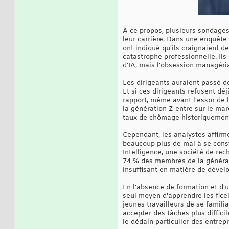
À ce propos, plusieurs sondages
leur carrière. Dans une enquête
ont indiqué qu'ils craignaient de
catastrophe professionnelle. Ils
d'IA, mais l'obsession managéri
Les dirigeants auraient passé de
Et si ces dirigeants refusent déj
rapport, même avant l'essor de l
la génération Z entre sur le mar
taux de chômage historiquement 
Cependant, les analystes affirme
beaucoup plus de mal à se const
Intelligence, une société de r
74 % des membres de la générati
insuffisant en matière de déve
En l'absence de formation et d'
seul moyen d'apprendre les ficel
jeunes travailleurs de se famil
accepter des tâches plus difficil
le dédain particulier des entrep