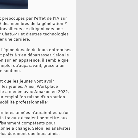
préoccupés par l'effet de l'IA sur
6 % des membres de la génération Z
travailleurs se dirigent vers une
ser ChatGPT et d'autres technologies
r une carrière.
l'épine dorsale de leurs entreprises.
t prêts à s'en débarrasser. Selon le
ien sûr, en apparence, il semble que
 emploi qu'auparavant, grâce à un
me soutenu.
t que les jeunes vont avoir
 les jeunes. Ainsi, Workplace
elle a menée avec Amazon en 2022,
ur emploi "en raison d'un soutien
bilité professionnelle".
ernières années n'auraient eu qu'un
tits travaux devaient permettre aux
suffisamment compétents pour
 donne a changé. Selon les analystes,
 plus durement que leurs ainés.