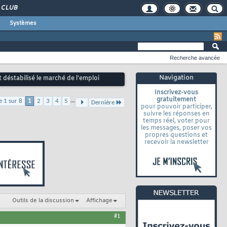
CLUB
Systèmes
Recherche avancée
Navigation
 déstabilisé le marché de l'emploi
Inscrivez-vous
gratuitement
...
e 1 sur 8
1
2
3
4
5
Dernière
pour pouvoir participer,
suivre les réponses en
temps réel, voter pour
les messages, poser vos
propres questions et
recevoir la newsletter
Outils de la discussion
Affichage
#1