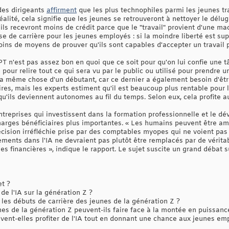
 des dirigeants
affirment
que les plus technophiles parmi les jeunes tr
alité, cela signifie que les jeunes se retrouveront à nettoyer le délug
ils recevront moins de crédit parce que le "travail" provient d'une mac
ise de carrière pour les jeunes employés : si la moindre liberté est su
oins de moyens de prouver qu'ils sont capables d'accepter un travail pl
PT n'est pas assez bon en quoi que ce soit pour qu'on lui confie une 
pour relire tout ce qui sera vu par le public ou utilisé pour prendre u
e la même chose d'un débutant, car ce dernier a également besoin d'êtr
res, mais les experts estiment qu'il est beaucoup plus rentable pour
qu'ils deviennent autonomes au fil du temps. Selon eux, cela profite a
treprises qui investissent dans la formation professionnelle et le
marges bénéficiaires plus importantes. « Les humains peuvent être amél
écision irréfléchie prise par des comptables myopes qui ne voient pas 
ements dans l'IA ne devraient pas plutôt être remplacés par de véri
 financières », indique le rapport. Le sujet suscite un grand débat sur
et ?
e l'IA sur la génération Z ?
les débuts de carrière des jeunes de la génération Z ?
s de la génération Z peuvent-ils faire face à la montée en puissance
nt-elles profiter de l'IA tout en donnant une chance aux jeunes emp