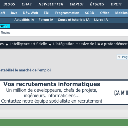
BLOGS
CHAT
NEWSLETTER
EMPLOI
ÉTUDES
DROIT
oft
Java
Dév. Web
EDI
Programmation
SGBD
Office
Mobiles
Actualités IA
Forum IA
Cours et tutoriels IA
Livres IA
ent !
Règles
es
Intelligence artificielle
L'intégration massive de l'IA a profondément
Pag
stabilisé le marché de l'emploi