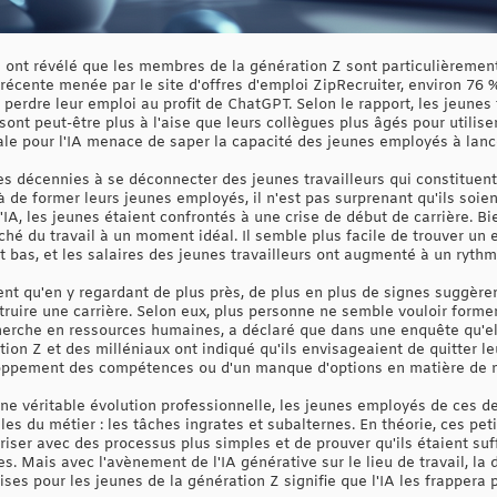
 ont révélé que les membres de la génération Z sont particulièrement 
 récente menée par le site d'offres d'emploi ZipRecruiter, environ 7
 perdre leur emploi au profit de ChatGPT. Selon le rapport, les jeunes 
 sont peut-être plus à l'aise que leurs collègues plus âgés pour utili
ale pour l'IA menace de saper la capacité des jeunes employés à lance
s décennies à se déconnecter des jeunes travailleurs qui constituent 
à de former leurs jeunes employés, il n'est pas surprenant qu'ils soien
'IA, les jeunes étaient confrontés à une crise de début de carrière. B
ché du travail à un moment idéal. Il semble plus facile de trouver un
bas, et les salaires des jeunes travailleurs ont augmenté à un ryth
nt qu'en y regardant de plus près, de plus en plus de signes suggèren
ruire une carrière. Selon eux, plus personne ne semble vouloir former
echerche en ressources humaines, a déclaré que dans une enquête qu'
on Z et des milléniaux ont indiqué qu'ils envisageaient de quitter le
loppement des compétences ou d'un manque d'options en matière de mo
une véritable évolution professionnelle, les jeunes employés de ces d
les du métier : les tâches ingrates et subalternes. En théorie, ces pe
iariser avec des processus plus simples et de prouver qu'ils étaient 
es. Mais avec l'avènement de l'IA générative sur le lieu de travail, la
rises pour les jeunes de la génération Z signifie que l'IA les frappera