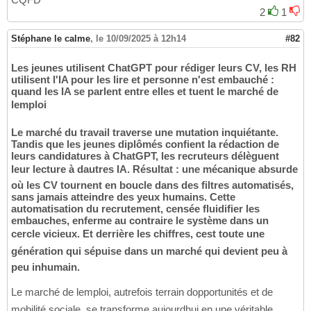
2
1
Stéphane le calme
,
le 10/09/2025 à 12h14
#82
Les jeunes utilisent ChatGPT pour rédiger leurs CV, les RH
utilisent l'IA pour les lire et personne n'est embauché :
quand les IA se parlent entre elles et tuent le marché de
lemploi
Le marché du travail traverse une mutation inquiétante.
Tandis que les jeunes diplômés confient la rédaction de
leurs candidatures à ChatGPT, les recruteurs délèguent
leur lecture à dautres IA. Résultat : une mécanique absurde
où les CV tournent en boucle dans des filtres automatisés,
sans jamais atteindre des yeux humains. Cette
automatisation du recrutement, censée fluidifier les
embauches, enferme au contraire le système dans un
cercle vicieux. Et derrière les chiffres, cest toute une
génération qui sépuise dans un marché qui devient peu à
peu inhumain.
Le marché de lemploi, autrefois terrain dopportunités et de
mobilité sociale, se transforme aujourdhui en une véritable