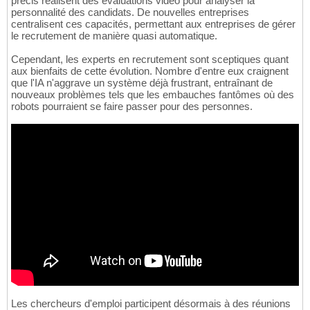
précis réalisent des évaluations vidéo pour analyser la
personnalité des candidats. De nouvelles entreprises
centralisent ces capacités, permettant aux entreprises de gérer
le recrutement de manière quasi automatique.
Cependant, les experts en recrutement sont sceptiques quant
aux bienfaits de cette évolution. Nombre d'entre eux craignent
que l'IA n'aggrave un système déjà frustrant, entraînant de
nouveaux problèmes tels que les embauches fantômes où des
robots pourraient se faire passer pour des personnes.
Les chercheurs d'emploi participent désormais à des réunions