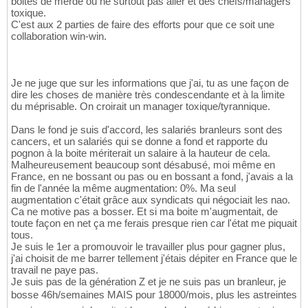
boites de merde ou ne surtout pas aller et des chefs/managers
toxique.
C'est aux 2 parties de faire des efforts pour que ce soit une
collaboration win-win.
Je ne juge que sur les informations que j'ai, tu as une façon de
dire les choses de manière très condescendante et à la limite
du méprisable. On croirait un manager toxique/tyrannique.
Dans le fond je suis d'accord, les salariés branleurs sont des
cancers, et un salariés qui se donne a fond et rapporte du
pognon à la boite mériterait un salaire à la hauteur de cela.
Malheureusement beaucoup sont désabusé, moi même en
France, en ne bossant ou pas ou en bossant a fond, j'avais a la
fin de l'année la même augmentation: 0%. Ma seul
augmentation c'était grâce aux syndicats qui négociait les nao.
Ca ne motive pas a bosser. Et si ma boite m'augmentait, de
toute façon en net ça me ferais presque rien car l'état me piquait
tous.
Je suis le 1er a promouvoir le travailler plus pour gagner plus,
j'ai choisit de me barrer tellement j'étais dépiter en France que le
travail ne paye pas.
Je suis pas de la génération Z et je ne suis pas un branleur, je
bosse 46h/semaines MAIS pour 18000/mois, plus les astreintes