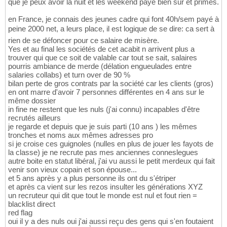
que je peux avoir la nuit et les weekend payé bien sur et primes.
en France, je connais des jeunes cadre qui font 40h/sem payé à
peine 2000 net, a leurs place, il est logique de se dire: ca sert à
rien de se défoncer pour ce salaire de misère.
Yes et au final les sociétés de cet acabit n arrivent plus a
trouver qui que ce soit de valable car tout se sait, salaires
pourris ambiance de merde (délation engueulades entre
salaries collabs) et turn over de 90 %
bilan perte de gros contrats par la société car les clients (gros)
en ont marre d'avoir 7 personnes différentes en 4 ans sur le
même dossier
in fine ne restent que les nuls (j'ai connu) incapables d'être
recrutés ailleurs
je regarde et depuis que je suis parti (10 ans ) les mêmes
tronches et noms aux mêmes adresses pro
si je croise ces guignoles (nulles en plus de jouer les fayots de
la classe) je ne recrute pas mes anciennes conneslegues
autre boite en statut libéral, j'ai vu aussi le petit merdeux qui fait
venir son vieux copain et son épouse...
et 5 ans après y a plus personne ils ont du s'étriper
et après ca vient sur les rezos insulter les générations XYZ
un recruteur qui dit que tout le monde est nul et fout rien =
blacklist direct
red flag
oui il y a des nuls oui j'ai aussi reçu des gens qui s'en foutaient