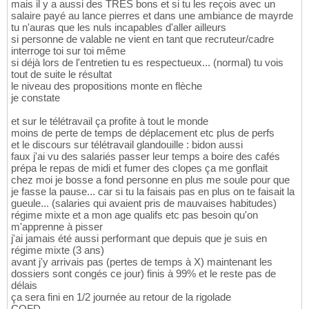
mais il y a aussi des TRÈS bons et si tu les reçois avec un
salaire payé au lance pierres et dans une ambiance de mayrde
tu n'auras que les nuls incapables d'aller ailleurs
si personne de valable ne vient en tant que recruteur/cadre
interroge toi sur toi même
si déjà lors de l'entretien tu es respectueux... (normal) tu vois
tout de suite le résultat
le niveau des propositions monte en flèche
je constate
et sur le télétravail ça profite à tout le monde
moins de perte de temps de déplacement etc plus de perfs
et le discours sur télétravail glandouille : bidon aussi
faux j'ai vu des salariés passer leur temps a boire des cafés
prépa le repas de midi et fumer des clopes ça me gonflait
chez moi je bosse a fond personne en plus me soule pour que
je fasse la pause... car si tu la faisais pas en plus on te faisait la
gueule... (salaries qui avaient pris de mauvaises habitudes)
régime mixte et a mon age qualifs etc pas besoin qu'on
m'apprenne à pisser
j'ai jamais été aussi performant que depuis que je suis en
régime mixte (3 ans)
avant j'y arrivais pas (pertes de temps à X) maintenant les
dossiers sont congés ce jour) finis à 99% et le reste pas de
délais
ça sera fini en 1/2 journée au retour de la rigolade
CQFD