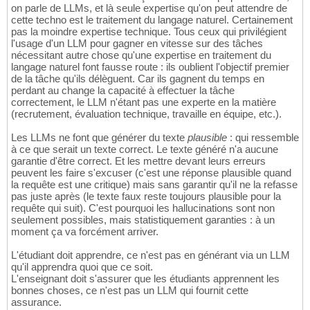
on parle de LLMs, et là seule expertise qu'on peut attendre de
cette techno est le traitement du langage naturel. Certainement
pas la moindre expertise technique. Tous ceux qui privilégient
l'usage d'un LLM pour gagner en vitesse sur des tâches
nécessitant autre chose qu'une expertise en traitement du
langage naturel font fausse route : ils oublient l'objectif premier
de la tâche qu'ils délèguent. Car ils gagnent du temps en
perdant au change la capacité à effectuer la tâche
correctement, le LLM n'étant pas une experte en la matière
(recrutement, évaluation technique, travaille en équipe, etc.).
Les LLMs ne font que générer du texte
plausible
: qui ressemble
à ce que serait un texte correct. Le texte généré n'a aucune
garantie d'être correct. Et les mettre devant leurs erreurs
peuvent les faire s'excuser (c'est une réponse plausible quand
la requête est une critique) mais sans garantir qu'il ne la refasse
pas juste après (le texte faux reste toujours plausible pour la
requête qui suit). C'est pourquoi les hallucinations sont non
seulement possibles, mais statistiquement garanties : à un
moment ça va forcément arriver.
L'étudiant doit apprendre, ce n'est pas en générant via un LLM
qu'il apprendra quoi que ce soit.
L'enseignant doit s'assurer que les étudiants apprennent les
bonnes choses, ce n'est pas un LLM qui fournit cette
assurance.