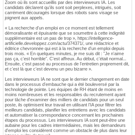
Zoom où ils sont accueillis par des intervieweurs IA. Les
candidats déclarent qu'ils sont soit perplexes, intrigués, soit
carrément découragés lorsque des robots sans visage se
joignent aux appels.
« La recherche d'un emploi en ce moment est tellement
démoralisante et épuisante que se soumettre à cette indignité
supplémentaire est un pas de trop », https://intelligence-
artificielle.developpez.com/actu/374371/, une rédactrice et
éditrice chevronnée qui est à la recherche d'un emploi depuis
trois mois. « En quelques minutes, je me suis dit : "Je n'aime
pas ça, c'est horrible". C'est affreux. Au début, c'était normal...
Ensuite, c'est passé au processus de l'entretien proprement dit,
et c'est là que c'est devenu un peu bizarre ».
Les intervieweurs IA ne sont que le dernier changement en date
dans le processus d'embauche qui a été bouleversé par la
technologie de pointe. Les équipes de RH étant de moins en
moins nombreuses et les responsables du recrutement ayant
pour tâche d'examiner des milliers de candidats pour un seul
poste, ils optimisent leur travail en utilisant l'IA pour filtrer les
meilleurs candidats, planifier les entretiens avec les candidats
et automatiser la correspondance concernant les prochaines
étapes du processus. Les intervieweurs IA sont peut-être une
aubaine pour les cadres intermédiaires, mais les demandeurs
d'emploi les considèrent comme un obstacle de plus dans leur