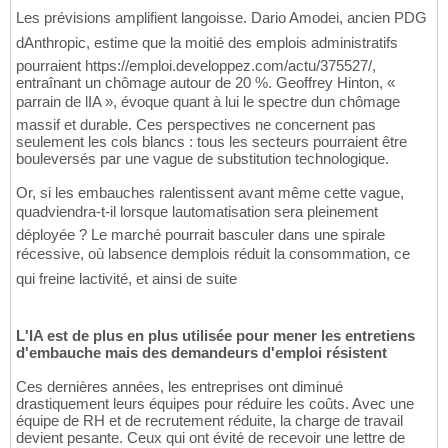
Les prévisions amplifient langoisse. Dario Amodei, ancien PDG
dAnthropic, estime que la moitié des emplois administratifs
pourraient https://emploi.developpez.com/actu/375527/,
entraînant un chômage autour de 20 %. Geoffrey Hinton, «
parrain de lIA », évoque quant à lui le spectre dun chômage
massif et durable. Ces perspectives ne concernent pas
seulement les cols blancs : tous les secteurs pourraient être
bouleversés par une vague de substitution technologique.
Or, si les embauches ralentissent avant même cette vague,
quadviendra-t-il lorsque lautomatisation sera pleinement
déployée ? Le marché pourrait basculer dans une spirale
récessive, où labsence demplois réduit la consommation, ce
qui freine lactivité, et ainsi de suite
L'IA est de plus en plus utilisée pour mener les entretiens
d'embauche mais des demandeurs d'emploi résistent
Ces dernières années, les entreprises ont diminué
drastiquement leurs équipes pour réduire les coûts. Avec une
équipe de RH et de recrutement réduite, la charge de travail
devient pesante. Ceux qui ont évité de recevoir une lettre de