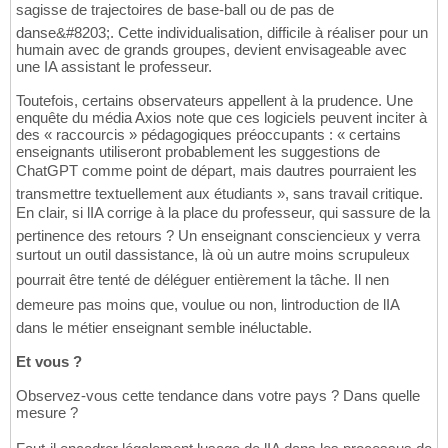
sagisse de trajectoires de base-ball ou de pas de
danse&#8203;. Cette individualisation, difficile à réaliser pour un
humain avec de grands groupes, devient envisageable avec
une IA assistant le professeur.
Toutefois, certains observateurs appellent à la prudence. Une
enquête du média Axios note que ces logiciels peuvent inciter à
des « raccourcis » pédagogiques préoccupants : « certains
enseignants utiliseront probablement les suggestions de
ChatGPT comme point de départ, mais dautres pourraient les
transmettre textuellement aux étudiants », sans travail critique.
En clair, si lIA corrige à la place du professeur, qui sassure de la
pertinence des retours ? Un enseignant consciencieux y verra
surtout un outil dassistance, là où un autre moins scrupuleux
pourrait être tenté de déléguer entièrement la tâche. Il nen
demeure pas moins que, voulue ou non, lintroduction de lIA
dans le métier enseignant semble inéluctable.
Et vous ?
Observez-vous cette tendance dans votre pays ? Dans quelle
mesure ?