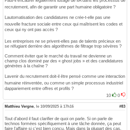
Faut-il encadrer légalement lusage de lIA dans les processus de
recrutement, afin de garantir une part humaine obligatoire ?
Lautomatisation des candidatures ne crée-t-elle pas une
nouvelle fracture sociale entre ceux qui maîtrisent les codes et
ceux qui ny ont pas accès ?
Les entreprises ne se privent-elles pas de talents précieux en
se réfugiant derrière des algorithmes de filtrage trop sévères ?
Comment éviter que le marché du travail ne devienne un
champ clos dominé par des « ghost jobs » et des candidatures
générées à la chaîne ?
Lavenir du recrutement doit-il être pensé comme une interaction
humaine réinventée, ou comme un simple processus industriel
dappariement entre offres et profils ?
10
0
Matthieu Vergne
,
le 10/09/2025 à 17h16
#83
Tout d'abord il faut clarifier de quoi on parle. Si on parle de
technos formées spécifiquement à une tâche donnée, ça peut
faire l'affaire si c'est bien conçu. Mais dans la plupart des cas,