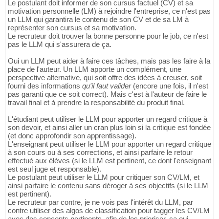
Le postulant doit informer de son cursus factuel (CV) et sa
motivation personnelle (LM) à rejoindre l'entreprise, ce n'est pas
un LLM qui garantira le contenu de son CV et de sa LM à
représenter son cursus et sa motivation.
Le recruteur doit trouver la bonne personne pour le job, ce n'est
pas le LLM qui s'assurera de ça.
Oui un LLM peut aider à faire ces tâches, mais pas les faire à la
place de l'auteur. Un LLM apporte un complément, une
perspective alternative, qui soit offre des idées à creuser, soit
fourni des informations
qu'il faut valider
(encore une fois, il n'est
pas garanti que ce soit correct). Mais c'est à l'auteur de faire le
travail final et à prendre la responsabilité du produit final.
L'étudiant peut utiliser le LLM pour apporter un regard critique à
son devoir, et ainsi aller un cran plus loin si la critique est fondée
(et donc approfondir son apprentissage).
L'enseignant peut utiliser le LLM pour apporter un regard critique
à son cours ou à ses corrections, et ainsi parfaire le retour
effectué aux élèves (si le LLM est pertinent, ce dont l'enseignant
est seul juge et responsable).
Le postulant peut utiliser le LLM pour critiquer son CV/LM, et
ainsi parfaire le contenu sans déroger à ses objectifs (si le LLM
est pertinent).
Le recruteur par contre, je ne vois pas l'intérêt du LLM, par
contre utiliser des algos de classification pour tagger les CV/LM
avec des concepts pertinents, afin de les prioriser, ça oui.