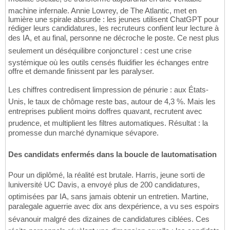
machine infernale. Annie Lowrey, de The Atlantic, met en
lumière une spirale absurde : les jeunes utilisent ChatGPT pour
rédiger leurs candidatures, les recruteurs confient leur lecture à
des IA, et au final, personne ne décroche le poste. Ce nest plus
seulement un déséquilibre conjoncturel : cest une crise
systémique où les outils censés fluidifier les échanges entre
offre et demande finissent par les paralyser.
Les chiffres contredisent limpression de pénurie : aux États-
Unis, le taux de chômage reste bas, autour de 4,3 %. Mais les
entreprises publient moins doffres quavant, recrutent avec
prudence, et multiplient les filtres automatiques. Résultat : la
promesse dun marché dynamique sévapore.
Des candidats enfermés dans la boucle de lautomatisation
Pour un diplômé, la réalité est brutale. Harris, jeune sorti de
luniversité UC Davis, a envoyé plus de 200 candidatures,
optimisées par IA, sans jamais obtenir un entretien. Martine,
paralegale aguerrie avec dix ans dexpérience, a vu ses espoirs
sévanouir malgré des dizaines de candidatures ciblées. Ces