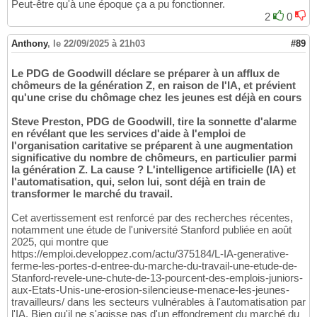
Peut-être qu'à une époque ça a pu fonctionner.
2
0
Anthony
,
le 22/09/2025 à 21h03
#89
Le PDG de Goodwill déclare se préparer à un afflux de
chômeurs de la génération Z, en raison de l'IA, et prévient
qu'une crise du chômage chez les jeunes est déjà en cours
Steve Preston, PDG de Goodwill, tire la sonnette d'alarme
en révélant que les services d'aide à l'emploi de
l'organisation caritative se préparent à une augmentation
significative du nombre de chômeurs, en particulier parmi
la génération Z. La cause ? L'intelligence artificielle (IA) et
l'automatisation, qui, selon lui, sont déjà en train de
transformer le marché du travail.
Cet avertissement est renforcé par des recherches récentes,
notamment une étude de l'université Stanford publiée en août
2025, qui montre que
https://emploi.developpez.com/actu/375184/L-IA-generative-
ferme-les-portes-d-entree-du-marche-du-travail-une-etude-de-
Stanford-revele-une-chute-de-13-pourcent-des-emplois-juniors-
aux-Etats-Unis-une-erosion-silencieuse-menace-les-jeunes-
travailleurs/ dans les secteurs vulnérables à l'automatisation par
l'IA. Bien qu'il ne s'agisse pas d'un effondrement du marché du