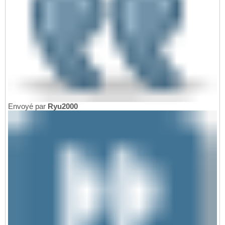
Envoyé par
Ryu2000