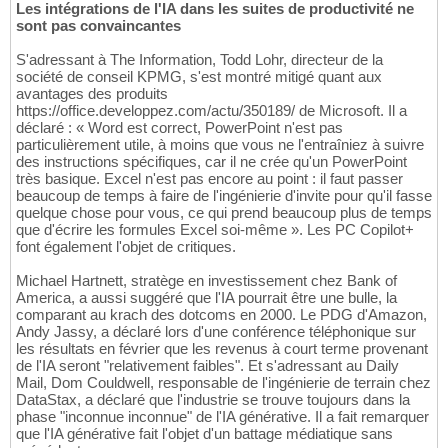
Les intégrations de l'IA dans les suites de productivité ne
sont pas convaincantes
S'adressant à The Information, Todd Lohr, directeur de la
société de conseil KPMG, s'est montré mitigé quant aux
avantages des produits
https://office.developpez.com/actu/350189/ de Microsoft. Il a
déclaré : « Word est correct, PowerPoint n'est pas
particulièrement utile, à moins que vous ne l'entraîniez à suivre
des instructions spécifiques, car il ne crée qu'un PowerPoint
très basique. Excel n'est pas encore au point : il faut passer
beaucoup de temps à faire de l'ingénierie d'invite pour qu'il fasse
quelque chose pour vous, ce qui prend beaucoup plus de temps
que d'écrire les formules Excel soi-même ». Les PC Copilot+
font également l'objet de critiques.
Michael Hartnett, stratège en investissement chez Bank of
America, a aussi suggéré que l'IA pourrait être une bulle, la
comparant au krach des dotcoms en 2000. Le PDG d'Amazon,
Andy Jassy, a déclaré lors d'une conférence téléphonique sur
les résultats en février que les revenus à court terme provenant
de l'IA seront "relativement faibles". Et s'adressant au Daily
Mail, Dom Couldwell, responsable de l'ingénierie de terrain chez
DataStax, a déclaré que l'industrie se trouve toujours dans la
phase "inconnue inconnue" de l'IA générative. Il a fait remarquer
que l'IA générative fait l'objet d'un battage médiatique sans