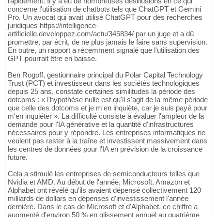
rapidement. Il y a eu de nombreuses désillusions en ce qui
concerne l'utilisation de chatbots tels que ChatGPT et Gemini
Pro. Un avocat qui avait utilisé ChatGPT pour des recherches
juridiques https://intelligence-
artificielle.developpez.com/actu/345834/ par un juge et a dû
promettre, par écrit, de ne plus jamais le faire sans supervision.
En outre, un rapport a récemment signalé que l'utilisation des
GPT pourrait être en baisse.
Ben Rogoff, gestionnaire principal du Polar Capital Technology
Trust (PCT) et investisseur dans les sociétés technologiques
depuis 25 ans, constate certaines similitudes la période des
dotcoms : « l'hypothèse nulle est qu'il s'agit de la même période
que celle des dotcoms et je m'en inquiète, car je suis payé pour
m'en inquiéter ». La difficulté consiste à évaluer l'ampleur de la
demande pour l'IA générative et la quantité d'infrastructures
nécessaires pour y répondre. Les entreprises informatiques ne
veulent pas rester à la traîne et investissent massivement dans
les centres de données pour l'IA en prévision de la croissance
future.
Cela a stimulé les entreprises de semiconducteurs telles que
Nvidia et AMD. Au début de l'année, Microsoft, Amazon et
Alphabet ont révélé qu'ils avaient dépensé collectivement 120
milliards de dollars en dépenses d'investissement l'année
dernière. Dans le cas de Microsoft et d'Alphabet, ce chiffre a
augmenté d'environ 50 % en glissement annuel au quatrième