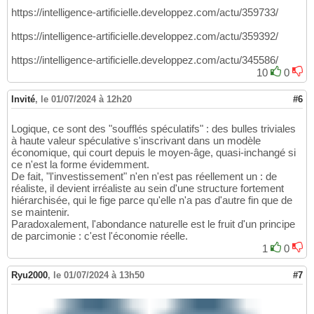
https://intelligence-artificielle.developpez.com/actu/359733/
https://intelligence-artificielle.developpez.com/actu/359392/
https://intelligence-artificielle.developpez.com/actu/345586/
10
0
Invité
,
le 01/07/2024 à 12h20
#6
Logique, ce sont des "soufflés spéculatifs" : des bulles triviales
à haute valeur spéculative s'inscrivant dans un modèle
économique, qui court depuis le moyen-âge, quasi-inchangé si
ce n'est la forme évidemment.
De fait, "l'investissement" n'en n'est pas réellement un : de
réaliste, il devient irréaliste au sein d'une structure fortement
hiérarchisée, qui le fige parce qu'elle n'a pas d'autre fin que de
se maintenir.
Paradoxalement, l'abondance naturelle est le fruit d'un principe
de parcimonie : c'est l'économie réelle.
1
0
Ryu2000
,
le 01/07/2024 à 13h50
#7