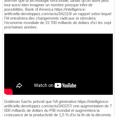
affirmer que la technologie sera inutile, tandis qu'un autre peut
tout aussi bien imaginer un nombre presque infini de
possibilités. Bank of America https://intelligence-
artificielle.developpez.com/actu/342119/ un rapport selon lequel
l'IA entraînera des changements radicaux et stimulera
l'économie mondiale de 15 700 milliards de dollars d'ici les sept
prochaines années.
Goldman Sachs prévoit que l'IA générative https://intelligence-
artificielle.developpez.com/actu/343157/ une augmentation de 7
000 milliards de dollars du PIB mondial et augmentera la
croissance de la productivité de 1,5 % d'ici la fin de la décennie.