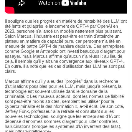
Il souligne que les progrès en matière de rentabilité des LLM ont
été lents et qu'après le lancement de GPT-4 par OpenAI en
2023, personne n'a lancé un modèle nettement plus puissant.
Selon Marcus, l'industrie est peut-être en train d'atteindre un
plateau en matière de capacité pure, car personne n'a été en
mesure de battre GPT-4 de manière décisive. Des entreprises
comme Google et Anthropic ont investi beaucoup d'argent pour
essayer, mais Marcus affirme qu'aucun n'a réussi ; au lieu de
cela, il semble qu'il y ait une convergence aux niveaux GPT-4.
En outre, il a noté que les cas d'utilisation des LLM ne sont pas
clairs.
Marcus affirme qu'il y a eu des "progrès" dans la recherche
d'utilisations possibles pour les LLM, mais jusqu'à présent, la
technologie est souvent utilisée dans le domaine de la
criminalité. « Les mauvais acteurs, dont les normes de fiabilité
sont peut-être moins strictes, semblent les utiliser pour la
cybercriminalité et la désinformation », a-t-il écrit. De son côté,
Jeffrey Funk, professeur à la retraite et consultant sur les
nouvelles technologies, souligne que les entreprises d'IA ont
dépensé d'énormes sommes d'argent pour lutter contre les
hallucinations (lorsque les systèmes d'IA inventent des faits),
mais https://intelligence-