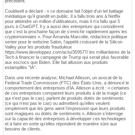
précédent.
Couldwell a déclaré : « ce domaine fait l'objet d'un tel battage
médiatique qu'il grandit en public. Il a fallu trois ans à Netflix
pour atteindre un million d'utilisateurs, mais il n'a fallu que 5
jours à ChatGPT. Il y a aussi des entreprises qui considèrent
que c'est la prochaine façon de s'enrichir rapidement après les
cryptomonnaies ». Pour Amanda Marcotte, rédactrice politique
senior pour le webzine Salon, l'appétit croissant de la Silicon
Valley pour les produits frauduleux
https://www.developpez.com/actu/359577/ les milliardaires de la
Tech à financer la campagne de Trump qui serait plus favorable
aux escrocs que Biden. Elle fait allusion aux produits
estampillés "IA".
Dans une récente analyse, Michael Atleson, un avocat de la
Federal Trade Commission (FTC) des États-Unis, a dénoncé le
comportement des entreprises d'IA. Atleson a écrit : « certaines
de ces entreprises comparent leurs produits à de la magie (ce
qui n'est pas le cas), parlent de produits dotés de sentiments
(ce qui n'est pas le cas) ou admettent qu'elles veulent
simplement que les gens aient l'impression que leurs produits
sont magiques ou dotés de sentiments ». Atleson s'interroge
sur la capacité des entreprises à développer ces technologies
et à faire en sorte qu'elles répondent de manière sûre aux
besoins de clients.