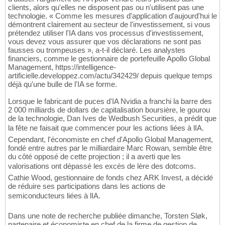
clients, alors qu'elles ne disposent pas ou n'utilisent pas une
technologie. « Comme les mesures d'application d'aujourd'hui le
démontrent clairement au secteur de l'investissement, si vous
prétendez utiliser l'IA dans vos processus d'investissement,
vous devez vous assurer que vos déclarations ne sont pas
fausses ou trompeuses », a-t-il déclaré. Les analystes
financiers, comme le gestionnaire de portefeuille Apollo Global
Management, https://intelligence-
artificielle.developpez.com/actu/342429/ depuis quelque temps
déjà qu'une bulle de l'IA se forme.
Lorsque le fabricant de puces d'IA Nvidia a franchi la barre des
2 000 milliards de dollars de capitalisation boursière, le gourou
de la technologie, Dan Ives de Wedbush Securities, a prédit que
la fête ne faisait que commencer pour les actions liées à lIA.
Cependant, l'économiste en chef d'Apollo Global Management,
fondé entre autres par le milliardaire Marc Rowan, semble être
du côté opposé de cette projection ; il a averti que les
valorisations ont dépassé les excès de lère des dotcoms.
Cathie Wood, gestionnaire de fonds chez ARK Invest, a décidé
de réduire ses participations dans les actions de
semiconducteurs liées à lIA.
Dans une note de recherche publiée dimanche, Torsten Sløk,
partenaire et économiste en chef de la firme de gestion de