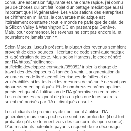
connu une ascension fulgurante et une chute rapide, j'ai connu
peu de choses qui ont fait l'objet d'un battage médiatique aussi
important que l'IA générative. Les valorisations des entreprises
se chiffrent en milliards, la couverture médiatique est
littéralement constante ; tout le monde ne parle que de cela, de
la Silicon Valley à Washington DC en passant par Genève.
Mais, pour commencer, les revenus ne sont pas encore là, et
pourraient ne jamais venir ».
Selon Marcus, jusqu'à présent, la plupart des revenus semblent
provenir de deux sources : l'écriture de code semi-automatique
et la génération de texte. Mais selon Harness, le code généré
par l'IA https://intelligence-
artificielle.developpez.com/actu/359392/ tripler la charge de
travail des développeurs à l'année à venir. L'augmentation du
volume de code livré accroît les risques de failles et de
vulnérabilités si les tests et les mesures de sécurité ne sont pas
rigoureusement appliqués. Et de nombreuses préoccupations
persistent quant à l'utilisation de l'IA générative en entreprise.
Les entreprises craignent de plus en plus que leurs secrets
soient mémorisés par l'IA et divulgués ensuite.
Les étudiants de premier cycle continuent à utiliser l'IA
générative, mais leurs poches ne sont pas profondes (il est fort
probable qu'ils se tournent vers des concurrents open source).
D'autres clients potentiels payants risquent de se décourager