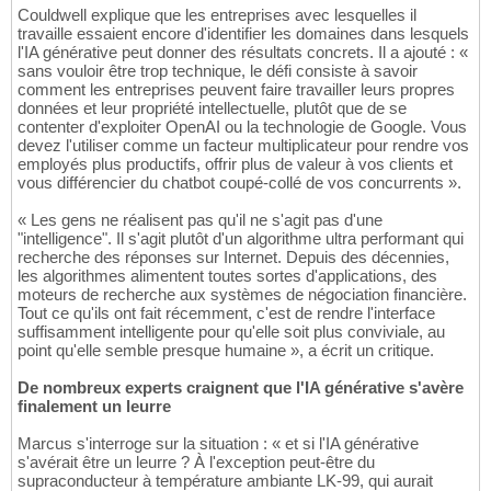
Couldwell explique que les entreprises avec lesquelles il
travaille essaient encore d'identifier les domaines dans lesquels
l'IA générative peut donner des résultats concrets. Il a ajouté : «
sans vouloir être trop technique, le défi consiste à savoir
comment les entreprises peuvent faire travailler leurs propres
données et leur propriété intellectuelle, plutôt que de se
contenter d'exploiter OpenAI ou la technologie de Google. Vous
devez l'utiliser comme un facteur multiplicateur pour rendre vos
employés plus productifs, offrir plus de valeur à vos clients et
vous différencier du chatbot coupé-collé de vos concurrents ».
« Les gens ne réalisent pas qu'il ne s'agit pas d'une
"intelligence". Il s'agit plutôt d'un algorithme ultra performant qui
recherche des réponses sur Internet. Depuis des décennies,
les algorithmes alimentent toutes sortes d'applications, des
moteurs de recherche aux systèmes de négociation financière.
Tout ce qu'ils ont fait récemment, c'est de rendre l'interface
suffisamment intelligente pour qu'elle soit plus conviviale, au
point qu'elle semble presque humaine », a écrit un critique.
De nombreux experts craignent que l'IA générative s'avère
finalement un leurre
Marcus s'interroge sur la situation : « et si l'IA générative
s'avérait être un leurre ? À l'exception peut-être du
supraconducteur à température ambiante LK-99, qui aurait