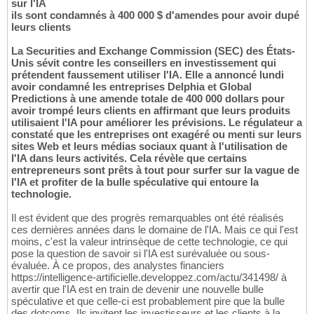
sur l'IA
ils sont condamnés à 400 000 $ d'amendes pour avoir dupé
leurs clients
La Securities and Exchange Commission (SEC) des États-
Unis sévit contre les conseillers en investissement qui
prétendent faussement utiliser l'IA. Elle a annoncé lundi
avoir condamné les entreprises Delphia et Global
Predictions à une amende totale de 400 000 dollars pour
avoir trompé leurs clients en affirmant que leurs produits
utilisaient l'IA pour améliorer les prévisions. Le régulateur a
constaté que les entreprises ont exagéré ou menti sur leurs
sites Web et leurs médias sociaux quant à l'utilisation de
l'IA dans leurs activités. Cela révèle que certains
entrepreneurs sont prêts à tout pour surfer sur la vague de
l'IA et profiter de la bulle spéculative qui entoure la
technologie.
Il est évident que des progrès remarquables ont été réalisés
ces dernières années dans le domaine de l'IA. Mais ce qui l'est
moins, c'est la valeur intrinsèque de cette technologie, ce qui
pose la question de savoir si l'IA est surévaluée ou sous-
évaluée. À ce propos, des analystes financiers
https://intelligence-artificielle.developpez.com/actu/341498/ à
avertir que l'IA est en train de devenir une nouvelle bulle
spéculative et que celle-ci est probablement pire que la bulle
des dotcoms. Ils invitent les investisseurs et les clients à la