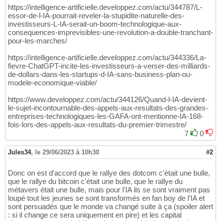
https://intelligence-artificielle.developpez.com/actu/344787/L-
essor-de-l-IA-pourrait-reveler-la-stupidite-naturelle-des-
investisseurs-L-IA-serait-un-boom-technologique-aux-
consequences-imprevisibles-une-revolution-a-double-tranchant-
pour-les-marches/
https://intelligence-artificielle.developpez.com/actu/344336/La-
fievre-ChatGPT-incite-les-investisseurs-a-verser-des-milliards-
de-dollars-dans-les-startups-d-IA-sans-business-plan-ou-
modele-economique-viable/
https://www.developpez.com/actu/344126/Quand-l-IA-devient-
le-sujet-incontournable-des-appels-aux-resultats-des-grandes-
entreprises-technologiques-les-GAFA-ont-mentionne-IA-168-
fois-lors-des-appels-aux-resultats-du-premier-trimestre/
7
0
Jules34
,
le 29/06/2023 à 10h30
#2
Donc on est d'accord que le rallye des dotcom c'était une bulle,
que le rallye du bitcoin c'était une bulle, que le rallye du
métavers était une bulle, mais pour l'IA ils se sont vraiment pas
loupé tout les jeunes se sont transformés en fan boy de l'IA et
sont persuadés que le monde va changé suite à ça (spoiler alert
: si il change ce sera uniquement en pire) et les capital