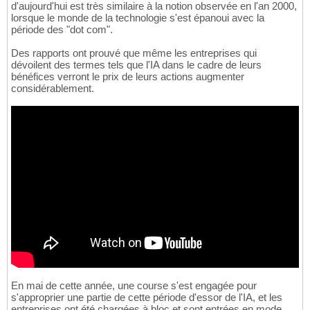
d'aujourd'hui est très similaire à la notion observée en l'an 2000,
lorsque le monde de la technologie s'est épanoui avec la
période des "dot com".
Des rapports ont prouvé que même les entreprises qui
dévoilent des termes tels que l'IA dans le cadre de leurs
bénéfices verront le prix de leurs actions augmenter
considérablement.
En mai de cette année, une course s'est engagée pour
s'approprier une partie de cette période d'essor de l'IA, et les
entreprises ont été chargées à bloc et sont entrées en mode