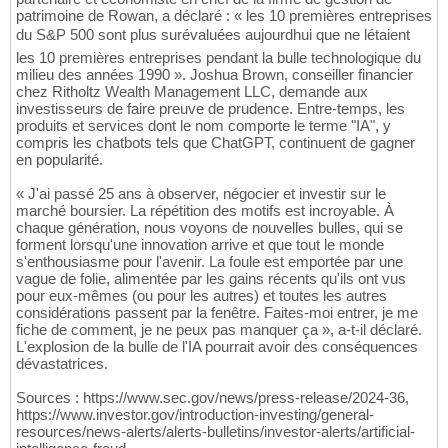
patrimoine de Rowan, a déclaré : « les 10 premières entreprises
du S&P 500 sont plus surévaluées aujourdhui que ne létaient
les 10 premières entreprises pendant la bulle technologique du
milieu des années 1990 ». Joshua Brown, conseiller financier
chez Ritholtz Wealth Management LLC, demande aux
investisseurs de faire preuve de prudence. Entre-temps, les
produits et services dont le nom comporte le terme "IA", y
compris les chatbots tels que ChatGPT, continuent de gagner
en popularité.
« J'ai passé 25 ans à observer, négocier et investir sur le
marché boursier. La répétition des motifs est incroyable. À
chaque génération, nous voyons de nouvelles bulles, qui se
forment lorsqu'une innovation arrive et que tout le monde
s'enthousiasme pour l'avenir. La foule est emportée par une
vague de folie, alimentée par les gains récents qu'ils ont vus
pour eux-mêmes (ou pour les autres) et toutes les autres
considérations passent par la fenêtre. Faites-moi entrer, je me
fiche de comment, je ne peux pas manquer ça », a-t-il déclaré.
L'explosion de la bulle de l'IA pourrait avoir des conséquences
dévastatrices.
Sources : https://www.sec.gov/news/press-release/2024-36,
https://www.investor.gov/introduction-investing/general-
resources/news-alerts/alerts-bulletins/investor-alerts/artificial-