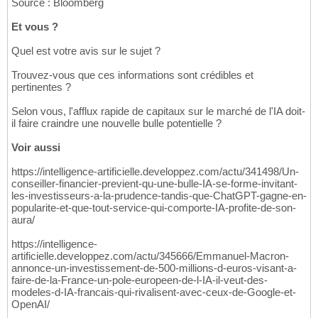
Source : Bloomberg
Et vous ?
Quel est votre avis sur le sujet ?
Trouvez-vous que ces informations sont crédibles et
pertinentes ?
Selon vous, l'afflux rapide de capitaux sur le marché de l'IA doit-
il faire craindre une nouvelle bulle potentielle ?
Voir aussi
https://intelligence-artificielle.developpez.com/actu/341498/Un-
conseiller-financier-previent-qu-une-bulle-IA-se-forme-invitant-
les-investisseurs-a-la-prudence-tandis-que-ChatGPT-gagne-en-
popularite-et-que-tout-service-qui-comporte-IA-profite-de-son-
aura/
https://intelligence-
artificielle.developpez.com/actu/345666/Emmanuel-Macron-
annonce-un-investissement-de-500-millions-d-euros-visant-a-
faire-de-la-France-un-pole-europeen-de-l-IA-il-veut-des-
modeles-d-IA-francais-qui-rivalisent-avec-ceux-de-Google-et-
OpenAI/