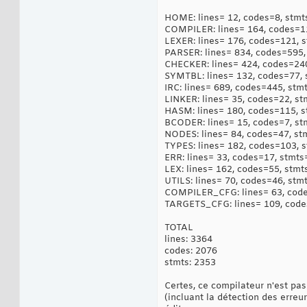
HOME: lines= 12, codes=8, stmt
COMPILER: lines= 164, codes=1
LEXER: lines= 176, codes=121, 
PARSER: lines= 834, codes=595,
CHECKER: lines= 424, codes=24
SYMTBL: lines= 132, codes=77, 
IRC: lines= 689, codes=445, stm
LINKER: lines= 35, codes=22, st
HASM: lines= 180, codes=115, 
BCODER: lines= 15, codes=7, st
NODES: lines= 84, codes=47, st
TYPES: lines= 182, codes=103, 
ERR: lines= 33, codes=17, stmts
LEX: lines= 162, codes=55, stmt
UTILS: lines= 70, codes=46, stm
COMPILER_CFG: lines= 63, code
TARGETS_CFG: lines= 109, code
TOTAL
lines: 3364
codes: 2076
stmts: 2353
Certes, ce compilateur n'est pa
(incluant la détection des erreur