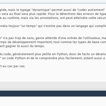
apide, mais le typage "dynamique" permet aussi de "coder autrement" u
 sera au final sera plus rapide. Pour la détections des erreurs de typa
au runtime, mais via les annotations, ont peut atteindre cette sécur
rendra toujour "un temps" qui n'existe pas dans un langage qui compil
se" n'a pas trop de sens, genre attende d'une entrée de l'utilisateur, m
temps de développement important, tout comme les types de base comme
sant gagner là aussi du temps.
e" du code, généralement plus petite en Python, donc de facto un dévelo
re" un code Python et de le comprendre plus facilement, aidant aussi 
st au cas par cas.