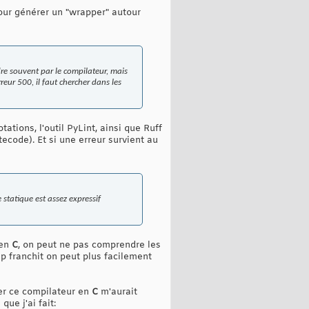
 pour générer un "wrapper" autour
re souvent par le compilateur, mais
eur 500, il faut chercher dans les
tions, l'outil PyLint, ainsi que Ruff
ecode). Et si une erreur survient au
statique est assez expressif
'en
C
, on peut ne pas comprendre les
p franchit on peut plus facilement
er ce compilateur en
C
m'aurait
ue j'ai fait: