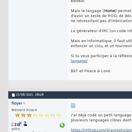
éditeur.
Mais le langage (
Home
) permet 
d'avoir un zeste de POO, de déc
ne nécessitant pas d'imbricat
Le générateur d'IRC (un code in
Mais en informatique, il faut uti
enfoncer un clou, et un tournevi
Si tu veux participer à la réflex
langage/
BàT et Peace & Love.
25/08/2025,
18h28
floyer
Membre éclairé
J’ai déjà codé un petit language 
plusieurs languages cibles dont
autre
https://github.com/AlanHohn/an