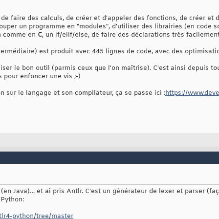
de faire des calculs, de créer et d'appeler des fonctions, de créer et d
ouper un programme en "modules", d'utiliser des librairies (en code s
ion comme en
C
, un if/elif/else, de faire des déclarations très facilement
termédiaire) est produit avec 445 lignes de code, avec des optimisati
liser le bon outil (parmis ceux que l'on maîtrise). C'est ainsi depuis t
s pour enfoncer une vis ;-)
ion sur le langage et son compilateur, ça se passe ici :
https://www.deve
(en Java)… et ai pris Antlr. C’est un générateur de lexer et parser (fa
 Python:
tlr4-python/tree/master