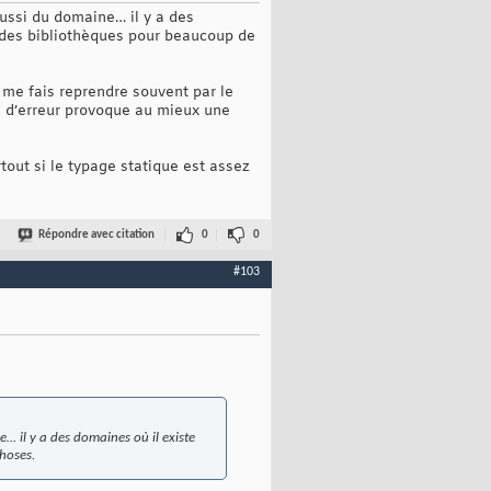
aussi du domaine… il y a des
ve des bibliothèques pour beaucoup de
 me fais reprendre souvent par le
e d’erreur provoque au mieux une
out si le typage statique est assez
Répondre avec citation
0
0
#103
e… il y a des domaines où il existe
choses.