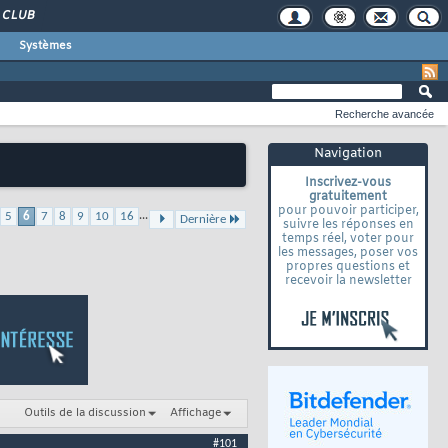
CLUB
Systèmes
Recherche avancée
Navigation
Inscrivez-vous
gratuitement
pour pouvoir participer,
...
5
6
7
8
9
10
16
Dernière
suivre les réponses en
temps réel, voter pour
les messages, poser vos
propres questions et
recevoir la newsletter
Outils de la discussion
Affichage
#101