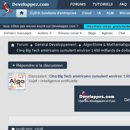
FORUMS
TUTORIELS
FAQ
DI/DSI Solutions d'entreprise
Cloud
IA
ALM
Micros
Vous n'êtes pas encore inscrit sur Developpez.com ?
Inscrivez-vous gratuitem
Derniers messages
Actions
Réseau social
Blogs
Agenda
Chat
Forum
Général Développement
Algorithme & Mathématiqu
Cinq Big Tech américains cumulent environ 1 650 milliards de dollars
+
Répondre à la discussion
Discussion :
Cinq Big Tech américains cumulent environ 1 650 m
Sujet :
Intelligence artificielle
25/08/2025,
11h38