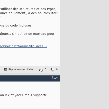
'utiliser des structures et des types,
ource seulement), a des boucles (for)
.
ons du code incluses.
oujours... On utilise un marteau pour
loppez.net/forums/d2...uveau-
Répondre avec citation
0
0
#104
çon lex et yacc), mais supporte