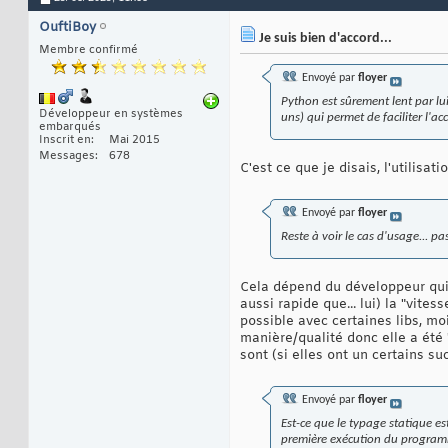
OuftiBoy
Je suis bien d'accord...
Membre confirmé
Envoyé par
floyer
Python est sûrement lent par lu
Développeur en systèmes
uns) qui permet de faciliter l'a
embarqués
Inscrit en
Mai 2015
Messages
678
C'est ce que je disais, l'utilisa
Envoyé par
floyer
Reste à voir le cas d'usage... 
Cela dépend du développeur qui do
aussi rapide que... lui) la "vite
possible avec certaines libs, moi
manière/qualité donc elle a été "
sont (si elles ont un certains s
Envoyé par
floyer
Est-ce que le typage statique e
première exécution du program