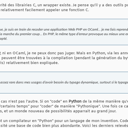
rité des librairies C, un wrapper existe. Je pense qu'il y a des outils
t relativement facilement appeler une fonction C.
ue, je suis en train de recoder une application Web PHP en OCaml… je me fais reprend
 cela marche du premier coup… En PHP, le même type d’erreur provoque au mieux une err
apté.
 ni en OCaml, je ne peux donc pas juger. Mais en Python, via les annota
 peuvent être trouvées à la compilation (pendant la génération du byt
vis) relativement bien expliquée.
 assez rare dans mes usages d’avoir besoin du typage dynamique, surtout si le typage 
cas n'est pas l'autre. Si on "code" en
Python
de la même manière qu
"certains temps" pour "coder" de manière "Pythonique". Une fois ce ca
s, et un monde nouveau de possibilités apparrait au grand jour.
nt un compilateur en "Python" pour un langage de mon invention. Cod
sité une base de code bien plus abondante. Voici les derniers relevés q