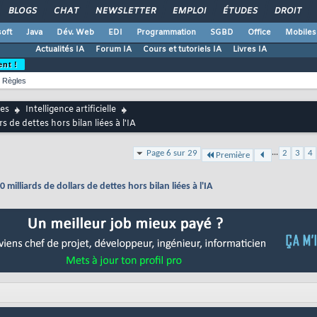
BLOGS
CHAT
NEWSLETTER
EMPLOI
ÉTUDES
DROIT
oft
Java
Dév. Web
EDI
Programmation
SGBD
Office
Mobiles
Actualités IA
Forum IA
Cours et tutoriels IA
Livres IA
ent !
Règles
es
Intelligence artificielle
 de dettes hors bilan liées à l'IA
...
Page 6 sur 29
2
3
4
Première
illiards de dollars de dettes hors bilan liées à l'IA