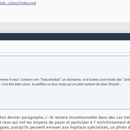
lob...r/doc/index.md
comme il veut. Certains ont "industrialisé" un domaine, et d'autres sont restés des "
c'est très bien ainsi. Je préfère un bon resto qu'un plat sortant de chez Tricatel...
n dernier paragraphe, L' IA restera incontournable dans des cas trés 
t ceux qui ont les moyens de payer et participer à l' enrichissement d
gues, puisqu'ils peuvent envoyer aux hopitaux spécialisés, un photo 