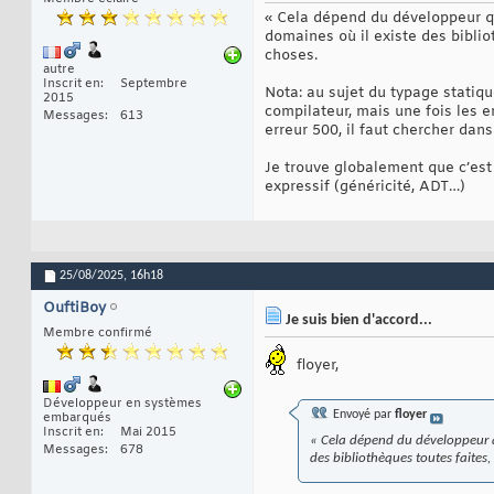
« Cela dépend du développeur qui
domaines où il existe des biblio
choses.
autre
Inscrit en
Septembre
Nota: au sujet du typage statiq
2015
compilateur, mais une fois les 
Messages
613
erreur 500, il faut chercher dan
Je trouve globalement que c’est
expressif (généricité, ADT…)
25/08/2025,
16h18
OuftiBoy
Je suis bien d'accord...
Membre confirmé
floyer,
Développeur en systèmes
Envoyé par
floyer
embarqués
Inscrit en
Mai 2015
« Cela dépend du développeur qui
Messages
678
des bibliothèques toutes faites,