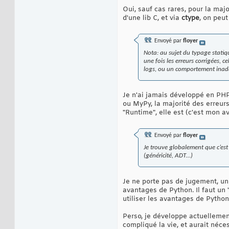
Oui, sauf cas rares, pour la majo
d'une lib C, et via
ctype
, on peu
Envoyé par
floyer
Nota: au sujet du typage statiq
une fois les erreurs corrigées,
logs, ou un comportement inad
Je n'ai jamais développé en PHP,
ou MyPy, la majorité des erreurs
"Runtime", elle est (c'est mon a
Envoyé par
floyer
Je trouve globalement que c’est
(généricité, ADT…)
Je ne porte pas de jugement, un 
avantages de Python. Il faut un 
utiliser les avantages de Python
Perso, je développe actuelleme
compliqué la vie, et aurait néces