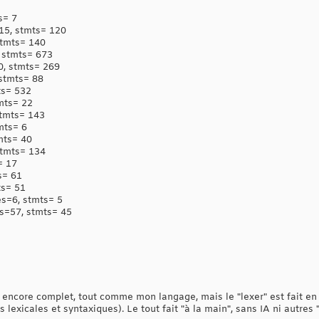
s= 7
15, stmts= 120
stmts= 140
 stmts= 673
0, stmts= 269
stmts= 88
ts= 532
mts= 22
stmts= 143
mts= 6
mts= 40
stmts= 134
= 17
s= 61
ts= 51
s=6, stmts= 5
s=57, stmts= 45
s encore complet, tout comme mon langage, mais le "lexer" est fait en
s lexicales et syntaxiques). Le tout fait "à la main", sans IA ni autre