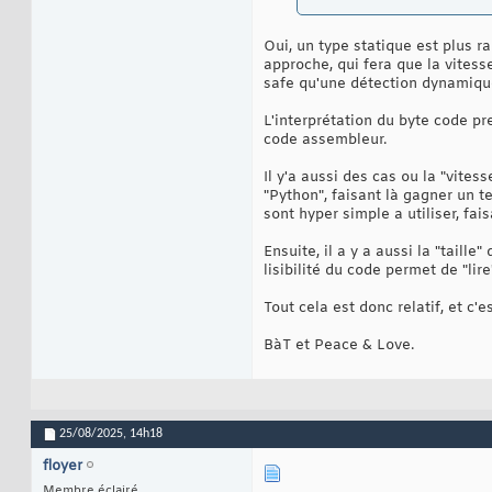
Oui, un type statique est plus r
approche, qui fera que la vitesse
safe qu'une détection dynamique 
L'interprétation du byte code p
code assembleur.
Il y'a aussi des cas ou la "vites
"Python", faisant là gagner un 
sont hyper simple a utiliser, fai
Ensuite, il a y a aussi la "taill
lisibilité du code permet de "li
Tout cela est donc relatif, et c'e
BàT et Peace & Love.
25/08/2025,
14h18
floyer
Membre éclairé