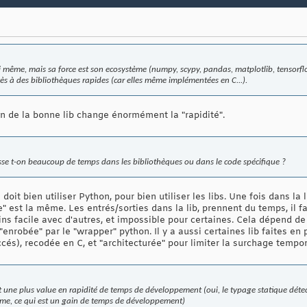
i même, mais sa force est son ecosystème (numpy, scypy, pandas, matplotlib, tensorfl
ccès à des bibliothèques rapides (car elles même implémentées en C...).
tion de la bonne lib change énormément la "rapidité".
passe t-on beaucoup de temps dans les bibliothèques ou dans le code spécifique ?
it bien utiliser Python, pour bien utiliser les libs. Une fois dans la l
sse" est la même. Les entrés/sorties dans la lib, prennent du temps, il fa
ns facile avec d'autres, et impossible pour certaines. Cela dépend de l
enrobée" par le "wrapper" python. Il y a aussi certaines lib faites en 
uccés), recodée en C, et "architecturée" pour limiter la surchage temp
st une plus value en rapidité de temps de développement (oui, le typage statique dét
me, ce qui est un gain de temps de développement)