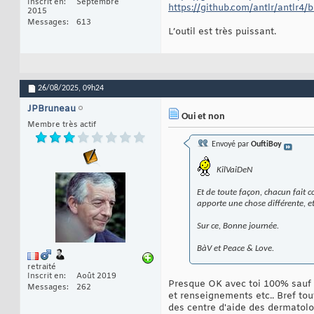
Inscrit en
Septembre
https://github.com/antlr/antlr4/b
2015
Messages
613
L’outil est très puissant.
26/08/2025,
09h24
JPBruneau
Oui et non
Membre très actif
Envoyé par
OuftiBoy
KilVaiDeN
Et de toute façon, chacun fait 
apporte une chose différente, et 
Sur ce, Bonne journée.
BàV et Peace & Love.
retraité
Inscrit en
Août 2019
Presque OK avec toi 100% sauf to
Messages
262
et renseignements etc.. Bref tou
des centre d'aide des dermatolo