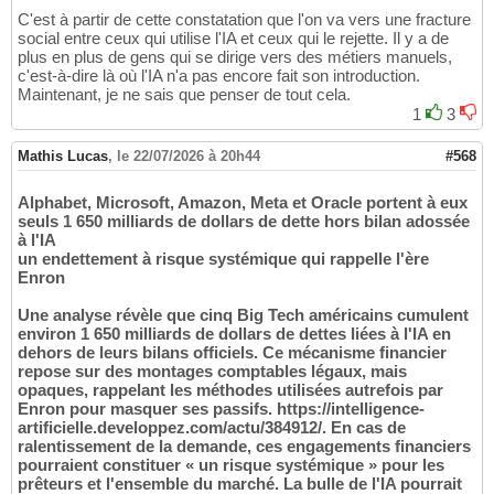
C'est à partir de cette constatation que l'on va vers une fracture
social entre ceux qui utilise l'IA et ceux qui le rejette. Il y a de
plus en plus de gens qui se dirige vers des métiers manuels,
c'est-à-dire là où l'IA n'a pas encore fait son introduction.
Maintenant, je ne sais que penser de tout cela.
1
3
Mathis Lucas
,
le 22/07/2026 à 20h44
#568
Alphabet, Microsoft, Amazon, Meta et Oracle portent à eux
seuls 1 650 milliards de dollars de dette hors bilan adossée
à l'IA
un endettement à risque systémique qui rappelle l'ère
Enron
Une analyse révèle que cinq Big Tech américains cumulent
environ 1 650 milliards de dollars de dettes liées à l'IA en
dehors de leurs bilans officiels. Ce mécanisme financier
repose sur des montages comptables légaux, mais
opaques, rappelant les méthodes utilisées autrefois par
Enron pour masquer ses passifs. https://intelligence-
artificielle.developpez.com/actu/384912/. En cas de
ralentissement de la demande, ces engagements financiers
pourraient constituer « un risque systémique » pour les
prêteurs et l'ensemble du marché. La bulle de l'IA pourrait