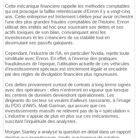
Cette mécanique financière rappelle les méthodes comptables
qui ont provoqué la faillite retentissante d'Enron il y a vingt-cinq
ans. Cette entreprise est tristement célèbre pour avoir orchestré
l'une des plus grandes fraudes comptables de l'histoire. Enron
utilisait des entités ad hoc pour soustraire ses dettes et ses
actifs toxiques de son bilan, convainquant ainsi les
investisseurs et les créanciers de sa stabilité tout en
dissimulant ses passifs galopants.
Cependant, l'industrie de l'IA, en particulier Nvidia, rejette toute
similitude avec Enron. En effet, à l'inverse des pratiques
frauduleuses de l'époque, l'utilisation actuelle de ces véhicules
d'investissement spéciaux est strictement légale et encadrée
par des règles de divulgation financière plus rigoureuses.
Ces dettes proviennent surtout de contrats à long terme signés
avec des opérateurs ; elles n'entreront en vigueur que lorsque
les centres de données deviendront opérationnels. Les
dirigeants du secteur se veulent d'ailleurs rassurants, à l'image
du PDG d'AWS, Matt Garman, qui assure que ces
investissements massifs ne relèvent pas de la « spéculation ».
L'industrie s'appuie de plus en plus sur ces mécanismes,
suscitant l'inquiétude des analystes.
Morgan Stanley a analysé la question en détail dans un rapport
destiné aux investisseurs, tandis que lagence de notation