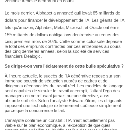
véritable frénésie demprunt en cours.
Le mois dernier, Alphabet a annoncé quil levait 85 milliards de
dollars pour financer le développement de lIA. Les géants de lIA
tels quAmazon, Alphabet, Meta, Microsoft et Oracle ont émis
159 milliards de dollars dobligations dentreprise au cours des
cinq premiers mois de 2026. Cette somme colossale dépasse
le total des emprunts contractés par ces entreprises au cours
des cinq dernières années, selon la société de services
financiers Dealogic.
Se dirige-t-on vers l'éclatement de cette bulle spéculative ?
À l'heure actuelle, le succès de l'IA générative repose sur son
immense pouvoir de séduction auprès de cadres et de
dirigeants déconnectés du travail réel. Les modèles de langage
sont capables de simuler le travail accompli, flattant l'ego des
managers en ne refusant jamais aucune directive, aussi
absurde soit-elle. Selon l'analyste Edward Zitron, les dirigeants
imposent une technologie extrêmement coûteuse simplement
parce que la concurrence le fait.
L'analyste confirme un constat : l'IA n'est actuellement pas
viable sur le plan économique, à l'exception de quelques