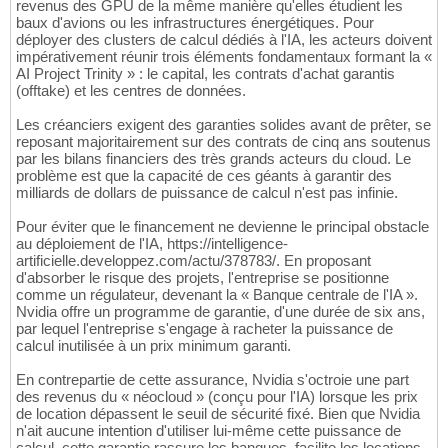
revenus des GPU de la même manière qu'elles étudient les
baux d'avions ou les infrastructures énergétiques. Pour
déployer des clusters de calcul dédiés à l'IA, les acteurs doivent
impérativement réunir trois éléments fondamentaux formant la «
AI Project Trinity » : le capital, les contrats d'achat garantis
(offtake) et les centres de données.
Les créanciers exigent des garanties solides avant de prêter, se
reposant majoritairement sur des contrats de cinq ans soutenus
par les bilans financiers des très grands acteurs du cloud. Le
problème est que la capacité de ces géants à garantir des
milliards de dollars de puissance de calcul n'est pas infinie.
Pour éviter que le financement ne devienne le principal obstacle
au déploiement de l'IA, https://intelligence-
artificielle.developpez.com/actu/378783/. En proposant
d'absorber le risque des projets, l'entreprise se positionne
comme un régulateur, devenant la « Banque centrale de l'IA ».
Nvidia offre un programme de garantie, d'une durée de six ans,
par lequel l'entreprise s'engage à racheter la puissance de
calcul inutilisée à un prix minimum garanti.
En contrepartie de cette assurance, Nvidia s'octroie une part
des revenus du « néocloud » (conçu pour l'IA) lorsque les prix
de location dépassent le seuil de sécurité fixé. Bien que Nvidia
n'ait aucune intention d'utiliser lui-même cette puissance de
calcul, cette garantie rassure les banques, facilite les locations