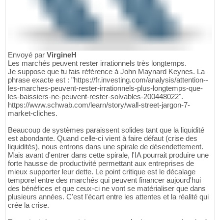
Envoyé par
VirgineH
Les marchés peuvent rester irrationnels très longtemps.
Je suppose que tu fais référence à John Maynard Keynes. La
phrase exacte est : "https://fr.investing.com/analysis/attention--
les-marches-peuvent-rester-irrationnels-plus-longtemps-que-
les-baissiers-ne-peuvent-rester-solvables-200448022".
https://www.schwab.com/learn/story/wall-street-jargon-7-
market-cliches.
Beaucoup de systèmes paraissent solides tant que la liquidité
est abondante. Quand celle-ci vient à faire défaut (crise des
liquidités), nous entrons dans une spirale de désendettement.
Mais avant d'entrer dans cette spirale, l'IA pourrait produire une
forte hausse de productivité permettant aux entreprises de
mieux supporter leur dette. Le point critique est le décalage
temporel entre des marchés qui peuvent financer aujourd'hui
des bénéfices et que ceux-ci ne vont se matérialiser que dans
plusieurs années. C'est l'écart entre les attentes et la réalité qui
crée la crise.