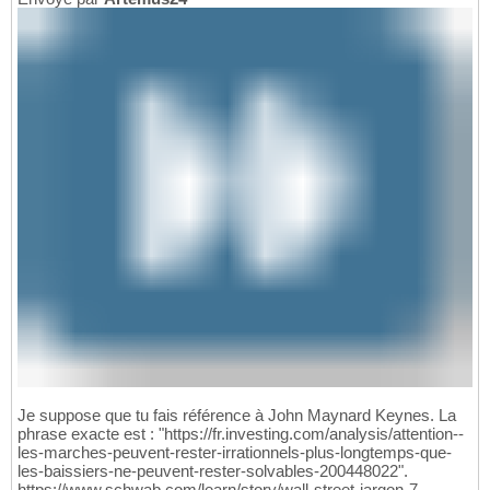
Je suppose que tu fais référence à John Maynard Keynes. La
phrase exacte est : "https://fr.investing.com/analysis/attention--
les-marches-peuvent-rester-irrationnels-plus-longtemps-que-
les-baissiers-ne-peuvent-rester-solvables-200448022".
https://www.schwab.com/learn/story/wall-street-jargon-7-