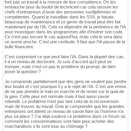
font pas un travail à la mesure de leur compétence. On les
embauche pour du boulot de technicien car cela rassure les
chefs d'entreprises d'avoir des personnes surdiplômées et
compétentes. Quand je travaillais dans les SSII, je faisais
beaucoup de maintenance et ce genre de travail peut être fait
maintenant par de l'IA. Cela va dépendre de la pertinence de l'IA
pour investiguer dans les programmes afin d'insérer son code.
Ce n'est pas encore le cas aujourd'hui, mais cela le sera dans
un avenir proche. C'est une certitude. Il faut que l'IA passe de la
bulle financière.
C'est surprenant ce que peut faire l'IA. Dans la plupart des cas,
il a un niveau de doctorant. Je suis d'accord qu'il peut se
tromper, mais n'est-ce pas le problème du prompt, de bien
poser la question ?
Je comprends parfaitement que des gens ne veulent pas perdre
leur boulot et c'est pourquoi il y a le rejet de l'IA. C'est une erreur
de ne pas prendre le train en marche et de rester sur le quai de
la gare. Cette peur est normale mais il faut aussi savoir
rebondir. Le problème n'est pas tant celui de la reconversion
mais de trouver du travail. Dois je comprendre que les grandes
entreprises ont atteint un niveau de savoir faire où l'homme n'a
plus sa place ? J'ai déjà soulevé ce problème dans ce forum où
comment les consommateurs vont faire pour acheter des
marchandises s'ils sont tous au chômage ?