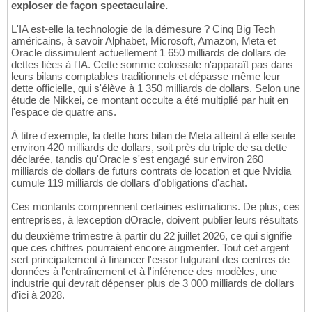
exploser de façon spectaculaire.
L'IA est-elle la technologie de la démesure ? Cinq Big Tech
américains, à savoir Alphabet, Microsoft, Amazon, Meta et
Oracle dissimulent actuellement 1 650 milliards de dollars de
dettes liées à l'IA. Cette somme colossale n'apparaît pas dans
leurs bilans comptables traditionnels et dépasse même leur
dette officielle, qui s'élève à 1 350 milliards de dollars. Selon une
étude de Nikkei, ce montant occulte a été multiplié par huit en
l'espace de quatre ans.
À titre d'exemple, la dette hors bilan de Meta atteint à elle seule
environ 420 milliards de dollars, soit près du triple de sa dette
déclarée, tandis qu'Oracle s'est engagé sur environ 260
milliards de dollars de futurs contrats de location et que Nvidia
cumule 119 milliards de dollars d'obligations d'achat.
Ces montants comprennent certaines estimations. De plus, ces
entreprises, à lexception dOracle, doivent publier leurs résultats
du deuxième trimestre à partir du 22 juillet 2026, ce qui signifie
que ces chiffres pourraient encore augmenter. Tout cet argent
sert principalement à financer l'essor fulgurant des centres de
données à l'entraînement et à l'inférence des modèles, une
industrie qui devrait dépenser plus de 3 000 milliards de dollars
d'ici à 2028.