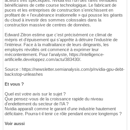
acteurs très spécifiques. Nvidia est l'un des rares véritables
bénéficiaires de cette course technologique. Le fabricant de
puces et les entreprises de construction s'enrichissent en
profitant de « l'exubérance irrationnelle » qui pousse les géants
du cloud à investir des sommes colossales dans la
construction massive de centres de données.
Edward Zitron estime que c'est précisément ce climat de
mépris et d'épuisement qui s'apprête à détruire l'industrie de
l'intérieur. Face à la maltraitance de leurs dirigeants, les
employés révoltés ont commencé à exprimer leur
mécontentement. Pour l'analyste, https://intelligence-
artificielle.developpez.com/actu/383430/.
Source : https://newsletter.semianalysis.com/p/nvidia-gpu-debt-
backstop-unleashes
Et vous ?
Quel est votre avis sur le sujet ?
Que pensez-vous de la croissance rapide du niveau
d'endettement du secteur de l'IA ?
Nvidia apparaît comme le garant d'une industrie hautement
déficitaire. Pourra-t-il tenir ce rôle pendant encore longtemps ?
Voir aussi