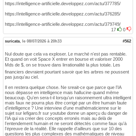
https://intelligence-artificielle.developpez.com/actu/377785/
https://intelligence-artificielle.developpez.com/actu/376285/
https://intelligence-artificielle.developpez.com/actu/379749/
17
0
suricata
,
le 08/07/2026 à 20h33
#562
Nul doute que cela va exploser. Le marché n'est pas rentable.
Et quand on voit Space X entrer en bourse et valoriser 2000
Mds de $, on se trouve dans lirrationalité la plus totale. Les
financiers devraient pourtant savoir que les arbres ne poussent
pas jusqu'au ciel.
Il en restera quelque chose. Ne sreait-ce que parce que l'IA
nous dépasse en intelligence mais hallucine quand même
beaucoup. Qu'en sera-t-il lorsqu'un raisonnement ultra intelligent
mais faux ne pourra plus être corrigé par un être humain faute
d'intelligence ? Une interview d'une mathématicienne sur le
sujet sur lefigaro.fr sur youtube donne un aperçu du danger de
l'IA qui va créer des concepts erronés mais au delà de
l'entendement humain et ne seront détectés comme faux qu'à
l'épreuve de la réalité. Elle rappelle d'ailleurs que sur 10 des
questions les plus complexes des mathématiques de niveau