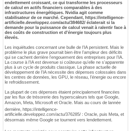
endettement croissant, ce qui transforme les processeurs
de calcul en actifs financiers comparables à des
infrastructures énergétiques. Nvidia agit comme
stabilisateur de ce marché. Cependant, https://intelligence-
artificielle.developpez.com/actu/384682/ éclaterait si la
demande pour la puissance de calcul venait à ralentir face à
des coûts de construction et d'énergie toujours plus
élevés.
Les inquiétudes concernant une bulle de l'IA persistent. Mais le
problème le plus grave pourrait bien être l'ampleur des déficits
qui se cachent derrière l'engouement des entreprises pour l'IA.
La course à l'IA est devenue si coûteuse qu'elle ne s'apparente
plus à un cycle de produits classique. La phase actuelle de
développement de l'IA nécessite des dépenses colossales dans
les centres de données, les GPU, le réseau, l'énergie ou encore
le refroidissement.
La plupart de ces dépenses étaient principalement financées
par les flux de trésorerie des hyperscaleurs tels que Google,
Amazon, Meta, Microsoft et Oracle. Mais au cours de lannée
dernière, https://intelligence-
artificielle.developpez.com/actu/376285/ : Oracle, puis Meta, et
désormais même Google se tournent vers lendettement.