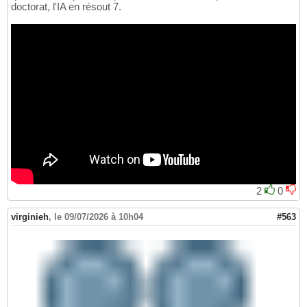
doctorat, l'IA en résout 7.
2
0
virginieh
,
le 09/07/2026 à 10h04
#563