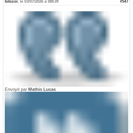
totozor
,
le 03/07/2026 à 08h39
#547
Envoyé par
Mathis Lucas