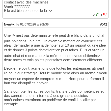
contact avec des machines.
Gnéh ????????
Elle est bien bonne celle-là >.<
2
1
Nym4x
,
le 01/07/2026 à 20h36
#542
Une IA nest pas déterministe: elle peut dire blanc dans un chat
puis noir dans un autre. Un exemple mettant en évidence cet
aléa : demander à une ia de noter sur 10 un rapport ou une idée
et de donner 3 points damélioration prioritaires. Puis ouvrez un
autre chat et redemandez la même chose : vous obtiendrez
deux notes et trois points prioritaires complètement différents.
Deuxième point: admettons que toutes les entreprises utilisent
lia pour leur stratégie. Tout le monde sera alors au même niveau
moyen: un espèce de compromis mou. Hors pour performer il
faut être disruptif et innover.
Sans compter les autres points: transfert des compétences et
des connaissances internes à des grosses sociétés
américaines entraînant un problème de confidentialité par
exemple.