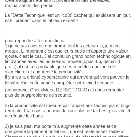
Cela a toujours été ainsi : privatisation des bénéfices,
mutualisation des pertes.
La "Dette Technique" est un "coût" cacher qui explosera un jour,
est-il présent dans le tableau excell ?
pour répondre à tes questions:
1) je ne sais pas ce que promettent les acteurs ia, je m'en
moque. L'important c'est que leurs outils m'apporte une valeur
ajouté, c'est le cas. J'ai connu un grand boom technologique en
fin d'année avec les nouveaux modelé (opus 4.6, gemini 4
pro...), il est très probable que ces modèles continue de
s'améliorer et augmente la productivité.
Il y'a les ia orienté cybersécurité qui arrivent qui vont pouvoir je
lespère d'ici cette année compléter notre ci/cd sécurité
(sonarqube, CheckMarx, DEFECTDOJO) et nous remonter
plus de bug/problème de sécurité.
2) la productivité est mesuré par rapport aux taches jira et bugs
remonté. L'ia nous a permis de faire plus de taches, plus vite et
de réduire les bugs.
3) je sais pas, ma boite m'a augmenté cette année et ca
compense largement l'inflation... qui est resté assez faible à