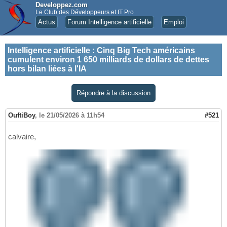
Developpez.com
Le Club des Développeurs et IT Pro
Actus
Forum Intelligence artificielle
Emploi
Intelligence artificielle
:
Cinq Big Tech américains
cumulent environ 1 650 milliards de dollars de dettes
hors bilan liées à l'IA
Répondre à la discussion
OuftiBoy
,
le 21/05/2026 à 11h54
#521
calvaire,