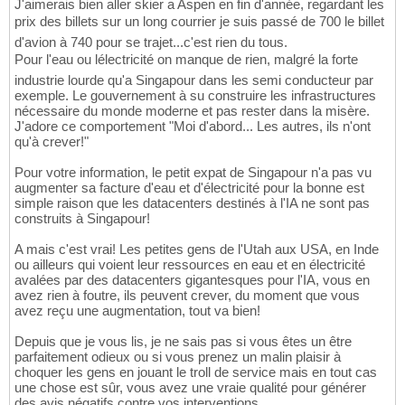
J'aimerais bien aller skier a Aspen en fin d'année, regardant les
prix des billets sur un long courrier je suis passé de 700 le billet
d'avion à 740 pour se trajet...c'est rien du tous.
Pour l'eau ou lélectricité on manque de rien, malgré la forte
industrie lourde qu'a Singapour dans les semi conducteur par
exemple. Le gouvernement à su construire les infrastructures
nécessaire du monde moderne et pas rester dans la misère.
J'adore ce comportement "Moi d'abord... Les autres, ils n'ont
qu'à crever!"
Pour votre information, le petit expat de Singapour n'a pas vu
augmenter sa facture d'eau et d'électricité pour la bonne est
simple raison que les datacenters destinés à l'IA ne sont pas
construits à Singapour!
A mais c'est vrai! Les petites gens de l'Utah aux USA, en Inde
ou ailleurs qui voient leur ressources en eau et en électricité
avalées par des datacenters gigantesques pour l'IA, vous en
avez rien à foutre, ils peuvent crever, du moment que vous
avez reçu une augmentation, tout va bien!
Depuis que je vous lis, je ne sais pas si vous êtes un être
parfaitement odieux ou si vous prenez un malin plaisir à
choquer les gens en jouant le troll de service mais en tout cas
une chose est sûr, vous avez une vraie qualité pour générer
des avis négatifs contre vos interventions.