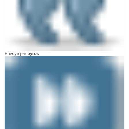
Envoyé par
pyros