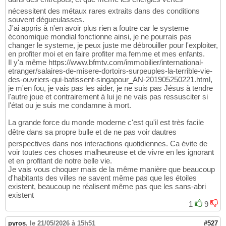
nécessitent des métaux rares extraits dans des conditions
souvent dégueulasses.
J'ai appris à n'en avoir plus rien a foutre car le systeme
économique mondial fonctionne ainsi, je ne pourrais pas
changer le systeme, je peux juste me débrouiller pour l'exploiter,
en profiter moi et en faire profiter ma femme et mes enfants.
Il y'a même https://www.bfmtv.com/immobilier/international-
etranger/salaires-de-misere-dortoirs-surpeuples-la-terrible-vie-
des-ouvriers-qui-batissent-singapour_AN-201905250221.html,
je m'en fou, je vais pas les aider, je ne suis pas Jésus à tendre
l'autre joue et contrairement à lui je ne vais pas ressusciter si
l'état ou je suis me condamne à mort.
La grande force du monde moderne c'est qu'il est très facile
dêtre dans sa propre bulle et de ne pas voir dautres
perspectives dans nos interactions quotidiennes. Ca évite de
voir toutes ces choses malheureuse et de vivre en les ignorant
et en profitant de notre belle vie.
Je vais vous choquer mais de la même manière que beaucoup
d'habitants des villes ne savent même pas que les étoiles
existent, beaucoup ne réalisent même pas que les sans-abri
existent
1
9
pyros
,
le 21/05/2026 à 15h51
#527