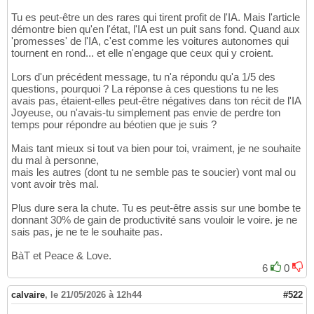
Tu es peut-être un des rares qui tirent profit de l'IA. Mais l'article
démontre bien qu'en l'état, l'IA est un puit sans fond. Quand aux
'promesses' de l'IA, c'est comme les voitures autonomes qui
tournent en rond... et elle n'engage que ceux qui y croient.
Lors d'un précédent message, tu n'a répondu qu'a 1/5 des
questions, pourquoi ? La réponse à ces questions tu ne les
avais pas, étaient-elles peut-être négatives dans ton récit de l'IA
Joyeuse, ou n'avais-tu simplement pas envie de perdre ton
temps pour répondre au béotien que je suis ?
Mais tant mieux si tout va bien pour toi, vraiment, je ne souhaite
du mal à personne,
mais les autres (dont tu ne semble pas te soucier) vont mal ou
vont avoir très mal.
Plus dure sera la chute. Tu es peut-être assis sur une bombe te
donnant 30% de gain de productivité sans vouloir le voire. je ne
sais pas, je ne te le souhaite pas.
BàT et Peace & Love.
6
0
calvaire
,
le 21/05/2026 à 12h44
#522