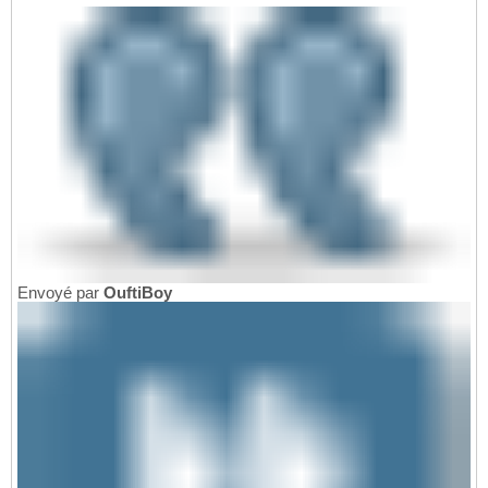
Envoyé par
OuftiBoy