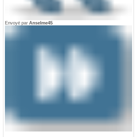
Envoyé par
Anselme45