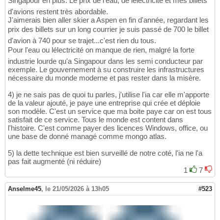
Singapour en plus. Le prix de l'eau, de lélectricité et mes billets
d'avions restent très abordable.
J'aimerais bien aller skier a Aspen en fin d'année, regardant les
prix des billets sur un long courrier je suis passé de 700 le billet
d'avion à 740 pour se trajet...c'est rien du tous.
Pour l'eau ou lélectricité on manque de rien, malgré la forte
industrie lourde qu'a Singapour dans les semi conducteur par
exemple. Le gouvernement à su construire les infrastructures
nécessaire du monde moderne et pas rester dans la misère.
4) je ne sais pas de quoi tu parles, j'utilise l'ia car elle m'apporte
de la valeur ajouté, je paye une entreprise qui crée et déploie
son modèle. C'est un service que ma boite paye car on est tous
satisfait de ce service. Tous le monde est content dans
l'histoire. C'est comme payer des licences Windows, office, ou
une base de donné managé comme mongo atlas.
5) la dette technique est bien surveillé de notre coté, l'ia ne l'a
pas fait augmenté (ni réduire)
1
7
Anselme45
,
le 21/05/2026 à 13h05
#523