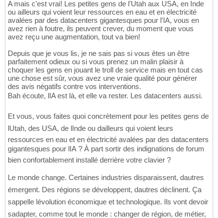
A mais c'est vrai! Les petites gens de l'Utah aux USA, en Inde
ou ailleurs qui voient leur ressources en eau et en électricité
avalées par des datacenters gigantesques pour l'IA, vous en
avez rien à foutre, ils peuvent crever, du moment que vous
avez reçu une augmentation, tout va bien!
Depuis que je vous lis, je ne sais pas si vous êtes un être
parfaitement odieux ou si vous prenez un malin plaisir à
choquer les gens en jouant le troll de service mais en tout cas
une chose est sûr, vous avez une vraie qualité pour générer
des avis négatifs contre vos interventions.
Bah écoute, lIA est là, et elle va rester. Les datacenters aussi.
Et vous, vous faites quoi concrètement pour les petites gens de
lUtah, des USA, de lInde ou dailleurs qui voient leurs
ressources en eau et en électricité avalées par des datacenters
gigantesques pour lIA ? À part sortir des indignations de forum
bien confortablement installé derrière votre clavier ?
Le monde change. Certaines industries disparaissent, dautres
émergent. Des régions se développent, dautres déclinent. Ça
sappelle lévolution économique et technologique. Ils vont devoir
sadapter, comme tout le monde : changer de région, de métier,