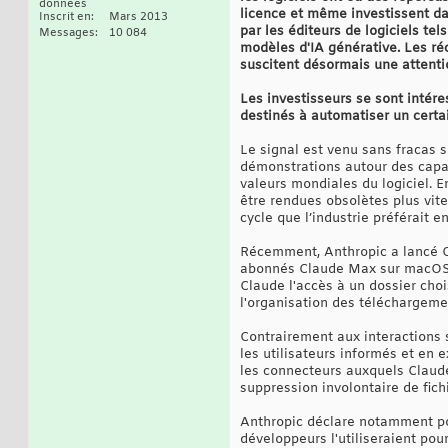
données
licence et même investissent da
Inscrit en
Mars 2013
par les éditeurs de logiciels tel
Messages
10 084
modèles d'IA générative. Les ré
suscitent désormais une attenti
Les investisseurs se sont intére
destinés à automatiser un certa
Le signal est venu sans fracas 
démonstrations autour des capac
valeurs mondiales du logiciel. En
être rendues obsolètes plus vit
cycle que l’industrie préférait e
Récemment, Anthropic a lancé Co
abonnés Claude Max sur macOS. 
Claude l'accès à un dossier chois
l'organisation des téléchargemen
Contrairement aux interactions 
les utilisateurs informés et en 
les connecteurs auxquels Claude 
suppression involontaire de fichi
Anthropic déclare notamment po
développeurs l'utiliseraient pour