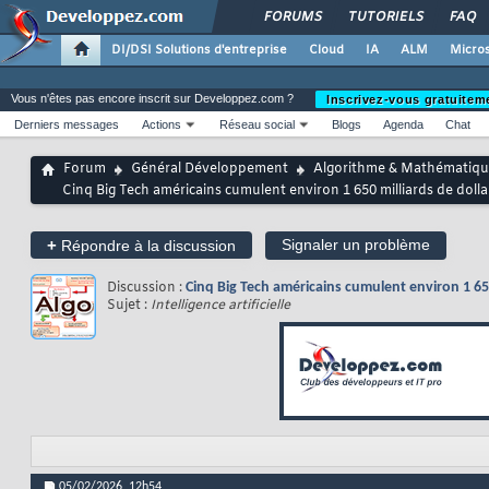
FORUMS
TUTORIELS
FAQ
DI/DSI Solutions d'entreprise
Cloud
IA
ALM
Micros
Vous n'êtes pas encore inscrit sur Developpez.com ?
Inscrivez-vous gratuitem
Derniers messages
Actions
Réseau social
Blogs
Agenda
Chat
Forum
Général Développement
Algorithme & Mathématiqu
Cinq Big Tech américains cumulent environ 1 650 milliards de dollars
+
Signaler un problème
Répondre à la discussion
Discussion :
Cinq Big Tech américains cumulent environ 1 650 m
Sujet :
Intelligence artificielle
05/02/2026,
12h54