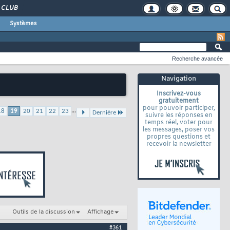
CLUB
Systèmes
Recherche avancée
Navigation
Inscrivez-vous
gratuitement
pour pouvoir participer,
...
18
19
20
21
22
23
Dernière
suivre les réponses en
temps réel, voter pour
les messages, poser vos
propres questions et
recevoir la newsletter
Outils de la discussion
Affichage
#361