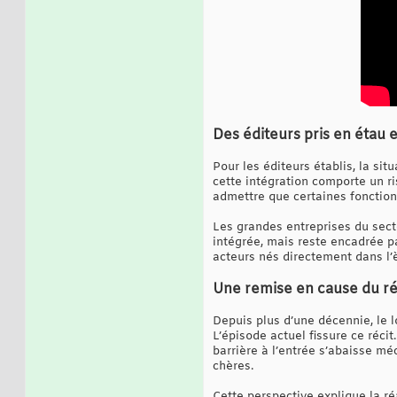
Des éditeurs pris en étau e
Pour les éditeurs établis, la si
cette intégration comporte un ri
admettre que certaines fonctionn
Les grandes entreprises du secte
intégrée, mais reste encadrée p
acteurs nés directement dans l
Une remise en cause du réc
Depuis plus d’une décennie, le l
L’épisode actuel fissure ce récit
barrière à l’entrée s’abaisse m
chères.
Cette perspective explique la réa