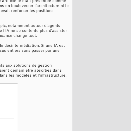
e artificielle était présentée comme
s en bouleverser l’architecture ni le
evait renforcer les positions
opic, notamment autour d’agents
 l’IA ne se contente plus d’assister
 nuance change tout.
de désintermédiation. Si une IA est
ssus entiers sans passer par une
ifs aux solutions de gestion
raient demain être absorbés dans
ns les modèles et l’infrastructure.