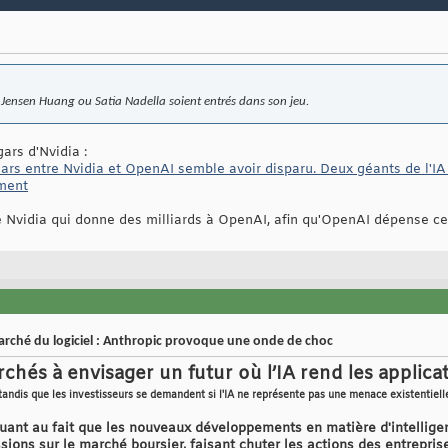
e Jensen Huang ou Satia Nadella soient entrés dans son jeu.
gars d'Nvidia :
llars entre Nvidia et OpenAI semble avoir disparu. Deux géants de l'I
ement
re Nvidia qui donne des milliards à OpenAI, afin qu'OpenAI dépense ce
arché du logiciel : Anthropic provoque une onde de choc
chés à envisager un futur où l’IA rend les applicati
tandis que les investisseurs se demandent si l'IA ne représente pas une menace existentielle
uant au fait que les nouveaux développements en matière d'intelligenc
ssions sur le marché boursier, faisant chuter les actions des entrepr