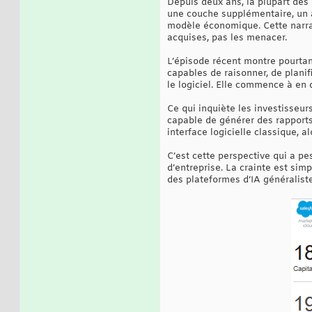
Depuis deux ans, la plupart des 
une couche supplémentaire, un ac
modèle économique. Cette narrati
acquises, pas les menacer.
L’épisode récent montre pourta
capables de raisonner, de planif
le logiciel. Elle commence à en 
Ce qui inquiète les investisseur
capable de générer des rapports
interface logicielle classique, 
C’est cette perspective qui a pe
d’entreprise. La crainte est si
des plateformes d’IA généralist