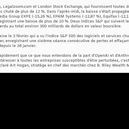
, Legalzoom.com et London Stock Exchange, qui fournissent toutes de
s chuté de plus de 12 %. Dans l'après-midi, la baisse s'était propag
pedia Group EXPE (-15,26 %), EPAM Systems (-12,87 %), Equifax (-12,11
egistrant une baisse de plus de 10 %. Deux indices S&P qui suivent le
erdu au total environ 300 milliards de dollars en valeur boursière.
e le 3 février qui a vu l'indice S&P 500 des logiciels et services chu
ier, enregistrant une sixième séance consécutive de pertes et effaçant
epuis le 28 janvier.
rapidement que ce que nous entendons de la part d'OpenAI et d'Anthro
éresser à toutes les entreprises susceptibles d'être perturbées, c'es
 déclaré Art Hogan, stratège en chef des marchés chez B. Riley Wealt