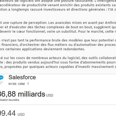
éditeurs de logiciels ont adopté une posture rassurante. L’intelligenc
célérateur de productivité venant enrichir des produits existants san
on a longtemps rassuré investisseurs et directions générales : l’IA d
nt une rupture de perception. Les avancées mises en avant par Anthr
ier et d’exécuter des tâches complexes de bout en bout, suggèrent que
devenir le cœur fonctionnel, voire un substitut. Pour le marché, cette
s n’est pas tant la performance brute des modèles que leur potentiel 
 financiers, d’orchestrer des flux métiers ou d’automatiser des proce
alors certaines applications deviennent redondantes.
sé sur les cours de nombreux acteurs du logiciel, des outils collaborat
mple : des produits vendus aujourd’hui sous forme d’abonnements pour
es, proposées par quelques acteurs capables d’investir massivement da