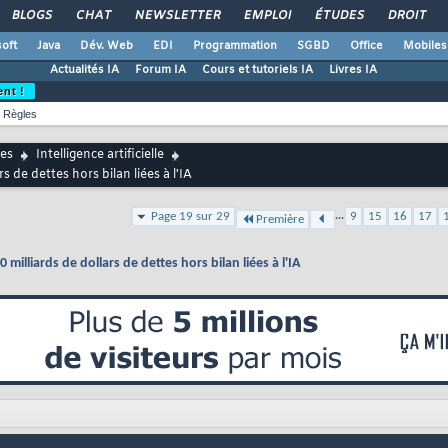
BLOGS
CHAT
NEWSLETTER
EMPLOI
ÉTUDES
DROIT
oft
Java
Dév. Web
EDI
Programmation
SGBD
Office
Mobiles
Actualités IA
Forum IA
Cours et tutoriels IA
Livres IA
ent !
Règles
es
Intelligence artificielle
 de dettes hors bilan liées à l'IA
...
Page 19 sur 29
9
15
16
17
Première
illiards de dollars de dettes hors bilan liées à l'IA