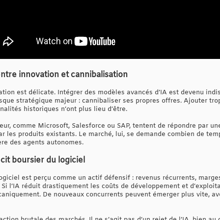
ntre innovation et cannibalisation
tuation est délicate. Intégrer des modèles avancés d’IA est devenu ind
sque stratégique majeur : cannibaliser ses propres offres. Ajouter trop
alités historiques n’ont plus lieu d’être.
ur, comme Microsoft, Salesforce ou SAP, tentent de répondre par une 
ar les produits existants. Le marché, lui, se demande combien de tem
’ère des agents autonomes.
it boursier du logiciel
ogiciel est perçu comme un actif défensif : revenus récurrents, marges 
. Si l’IA réduit drastiquement les coûts de développement et d’exploita
écaniquement. De nouveaux concurrents peuvent émerger plus vite, av
ction brutale des marchés. Il ne s’agit pas d’un rejet de l’IA, bien au 