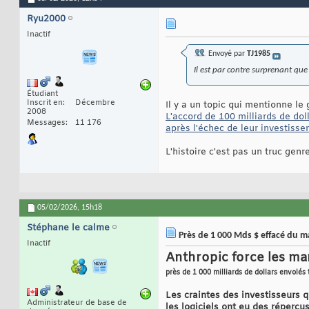
Ryu2000
Inactif
Envoyé par
TJ1985
Il est par contre surprenant qu
Étudiant
Inscrit en
Décembre
Il y a un topic qui mentionne le 
2008
L'accord de 100 milliards de do
Messages
11 176
après l'échec de leur investiss
L'histoire c'est pas un truc gen
05/02/2026,
15h18
Stéphane le calme
Près de 1 000 Mds $ effacé du m
Inactif
Anthropic force les mar
près de 1 000 milliards de dollars envolés 
Les craintes des investisseurs q
Administrateur de base de
les logiciels ont eu des répercu