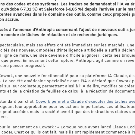
ns des codes et des systèmes. Les traders se demandent si l'IA va ér
s qu'Adobe (-7,31 %) et Salesforce (-6,85 %) depuis l'arrivée sur le mar
centes avancées dans le domaine des outils, comme ceux proposés pa
on accrue.
ssés à l'annonce d'Anthropic concernant l'ajout de nouveaux outils ju
in nombre de tâches de rédaction et de recherche juridiques.
spectaculaire, mais ses effets ont été immédiats sur les marchés. Une
ités des nouveaux modèles d’intelligence artificielle a suffi à décle
 ligne de mire, une idée devenue difficile à ignorer : certaines brique
e que prévu. En incarnant cette rupture, Anthropic agit comme un rév
ncore penser progressif.
work, une nouvelle fonctionnalité pour sa plateforme IA Claude, dis
La société américaine spécialisée dans l'IA a déclaré que Cowork pe
i sur leur ordinateur, permettant ainsi à l'IA de lire, modifier ou crée
ts et de la création de feuilles de calcul à la rédaction de documents
standard par chat,
Cowork permet à Claude d'exécuter des tâches av
exigeant leur approbation pour les actions importantes. Les utilisateur
peut accéder, mais la société avertit que des instructions claires so
ers.
ur le lancement de Cowork : « Lorsque nous avons lancé Claude Cod
 coder. C'est ce qu'ils ont fait, mais ils ont rapidement commencé à l'u