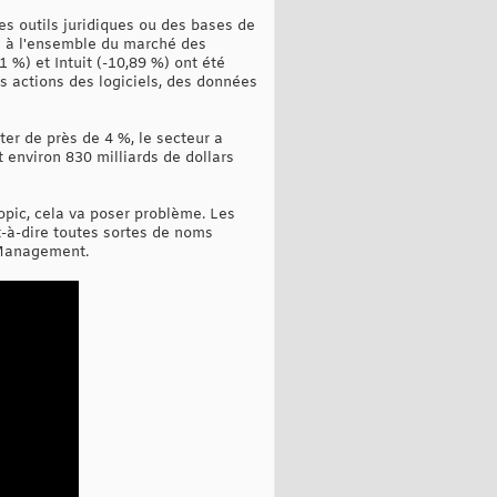
s outils juridiques ou des bases de
ée à l'ensemble du marché des
 %) et Intuit (-10,89 %) ont été
s actions des logiciels, des données
ter de près de 4 %, le secteur a
 environ 830 milliards de dollars
pic, cela va poser problème. Les
t-à-dire toutes sortes de noms
h Management.