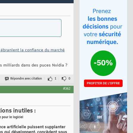
A ébranlent la confiance du marché
s milliards dans des puces Nvidia ?
Répondre avec citation
1
0
#362
ons inutiles :
 pour le logiciel
e artificielle puissent supplanter
ises qui développent, concèdent sous