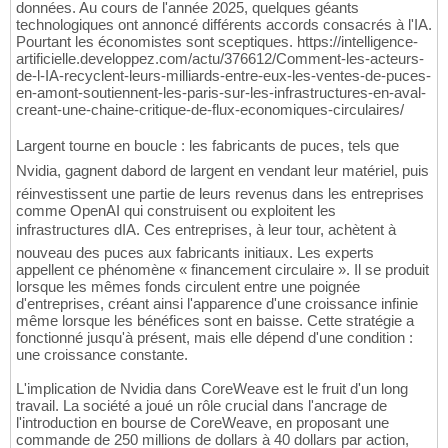
données. Au cours de l'année 2025, quelques géants
technologiques ont annoncé différents accords consacrés à l'IA.
Pourtant les économistes sont sceptiques. https://intelligence-
artificielle.developpez.com/actu/376612/Comment-les-acteurs-
de-l-IA-recyclent-leurs-milliards-entre-eux-les-ventes-de-puces-
en-amont-soutiennent-les-paris-sur-les-infrastructures-en-aval-
creant-une-chaine-critique-de-flux-economiques-circulaires/
Largent tourne en boucle : les fabricants de puces, tels que
Nvidia, gagnent dabord de largent en vendant leur matériel, puis
réinvestissent une partie de leurs revenus dans les entreprises
comme OpenAI qui construisent ou exploitent les
infrastructures dIA. Ces entreprises, à leur tour, achètent à
nouveau des puces aux fabricants initiaux. Les experts
appellent ce phénomène « financement circulaire ». Il se produit
lorsque les mêmes fonds circulent entre une poignée
d'entreprises, créant ainsi l'apparence d'une croissance infinie
même lorsque les bénéfices sont en baisse. Cette stratégie a
fonctionné jusqu'à présent, mais elle dépend d'une condition :
une croissance constante.
L'implication de Nvidia dans CoreWeave est le fruit d'un long
travail. La société a joué un rôle crucial dans l'ancrage de
l'introduction en bourse de CoreWeave, en proposant une
commande de 250 millions de dollars à 40 dollars par action,