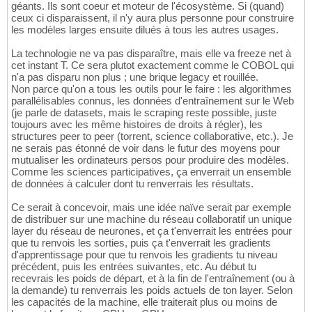
géants. Ils sont coeur et moteur de l'écosystème. Si (quand)
ceux ci disparaissent, il n'y aura plus personne pour construire
les modèles larges ensuite dilués à tous les autres usages.
La technologie ne va pas disparaître, mais elle va freeze net à
cet instant T. Ce sera plutot exactement comme le COBOL qui
n'a pas disparu non plus ; une brique legacy et rouillée.
Non parce qu'on a tous les outils pour le faire : les algorithmes
parallélisables connus, les données d'entraînement sur le Web
(je parle de datasets, mais le scraping reste possible, juste
toujours avec les même histoires de droits à régler), les
structures peer to peer (torrent, science collaborative, etc.). Je
ne serais pas étonné de voir dans le futur des moyens pour
mutualiser les ordinateurs persos pour produire des modèles.
Comme les sciences participatives, ça enverrait un ensemble
de données à calculer dont tu renverrais les résultats.
Ce serait à concevoir, mais une idée naïve serait par exemple
de distribuer sur une machine du réseau collaboratif un unique
layer du réseau de neurones, et ça t'enverrait les entrées pour
que tu renvois les sorties, puis ça t'enverrait les gradients
d'apprentissage pour que tu renvois les gradients tu niveau
précédent, puis les entrées suivantes, etc. Au début tu
recevrais les poids de départ, et à la fin de l'entraînement (ou à
la demande) tu renverrais les poids actuels de ton layer. Selon
les capacités de la machine, elle traiterait plus ou moins de