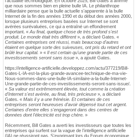
l'actualité technologique. En octobre 2025, Bill Gates a affirmé
que nous sommes bien en pleine bulle IA. Le philanthrope
milliardaire pense que la bulle actuelle s'apparente à la bulle
Internet de la fin des années 1990 et du début des années 2000,
lorsque plusieurs entreprises basées sur Internet se sont
avérées surévaluées, ce qui a entraîné un effondrement
important. «
Au final, quelque chose de très profond s'est
produit. Le monde était très différent
», a déclaré Gates. «
Certaines entreprises ont réussi, mais beaucoup d'autres
étaient en quelque sorte des suiveuses, ont pris du retard et ont
brûlé leur capital.
» «
Il est certain qu'une grande partie de ces
investissements seront sans issue
», a ajouté Gates.
https://intelligence-artificielle.developpez.com/actu/377219/Bill-
Gates-L-IA-est-la-plus-grande-avancee-technique-de-ma-vie-
Nous-sommes-dans-une-bulle-IA-similaire-a-la-bulle-Internet-
Une-grande-partie-de-ces-investissements-seront-sans-issue/.
«
Sa valeur est extrêmement élevée, tout comme la création
d'Internet s'est avérée, au final, très précieuse
», a déclaré
Gates. «
Mais il y a une frénésie. Et certaines de ces
entreprises seront heureuses d'avoir dépensé tout cet argent.
Certaines d'entre elles s'engageront dans des centres de
données dont l'électricité est trop chère.
»
Récemment, Bill Gates a averti les investisseurs que toutes les
entreprises qui surfent sur la vague de l'intelligence artificielle
(IA) ne réussiront pas. S'exprimant lors du Forum économique