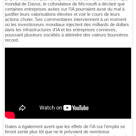
mondial de Davos, le cofondateur de Microsoft a déclaré que
certaines entreprises axées sur l'IA pourraient avoir du mal à
justifier leurs valorisations élevées et voir le cours de leurs
actions chuter. Ses commentaires interviennent à un moment
où les investisseurs mondiaux injectent des milliards de dollars
dans les infrastructures d'IA et les entreprises connexes,
poussant plusieurs sociétés à atteindre des valeurs boursières
record.
Gates a également averti que les effets de l'IA sur l'emploi se
feront sentir plus tôt que ne le prévoient de nombreux