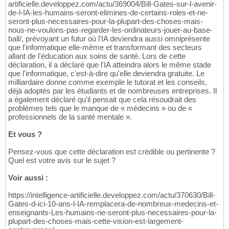
artificielle.developpez.com/actu/369004/Bill-Gates-sur-l-avenir-
de-l-IA-les-humains-seront-elimines-de-certains-roles-et-ne-
seront-plus-necessaires-pour-la-plupart-des-choses-mais-
nous-ne-voulons-pas-regarder-les-ordinateurs-jouer-au-base-
ball/, prévoyant un futur où l'IA deviendra aussi omniprésente
que l'informatique elle-même et transformant des secteurs
allant de l'éducation aux soins de santé. Lors de cette
déclaration, il a déclaré que l'IA atteindra alors le même stade
que l'informatique, c'est-à-dire qu'elle deviendra gratuite. Le
milliardaire donne comme exemple le tutorat et les conseils,
déjà adoptés par les étudiants et de nombreuses entreprises. Il
a également déclaré qu'il pensait que cela résoudrait des
problèmes tels que le manque de « médecins » ou de «
professionnels de la santé mentale ».
Et vous ?
Pensez-vous que cette déclaration est crédible ou pertinente ?
Quel est votre avis sur le sujet ?
Voir aussi :
https://intelligence-artificielle.developpez.com/actu/370630/Bill-
Gates-d-ici-10-ans-l-IA-remplacera-de-nombreux-medecins-et-
enseignants-Les-humains-ne-seront-plus-necessaires-pour-la-
plupart-des-choses-mais-cette-vision-est-largement-