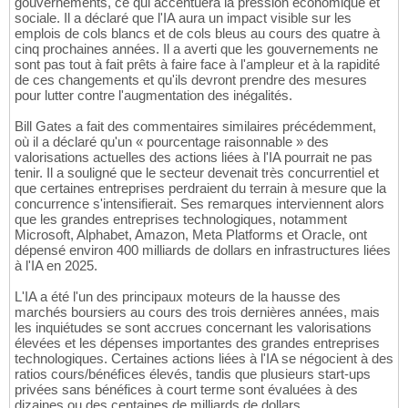
gouvernements, ce qui accentuera la pression économique et
sociale. Il a déclaré que l'IA aura un impact visible sur les
emplois de cols blancs et de cols bleus au cours des quatre à
cinq prochaines années. Il a averti que les gouvernements ne
sont pas tout à fait prêts à faire face à l'ampleur et à la rapidité
de ces changements et qu'ils devront prendre des mesures
pour lutter contre l'augmentation des inégalités.
Bill Gates a fait des commentaires similaires précédemment,
où il a déclaré qu'un « pourcentage raisonnable » des
valorisations actuelles des actions liées à l'IA pourrait ne pas
tenir. Il a souligné que le secteur devenait très concurrentiel et
que certaines entreprises perdraient du terrain à mesure que la
concurrence s'intensifierait. Ses remarques interviennent alors
que les grandes entreprises technologiques, notamment
Microsoft, Alphabet, Amazon, Meta Platforms et Oracle, ont
dépensé environ 400 milliards de dollars en infrastructures liées
à l'IA en 2025.
L'IA a été l'un des principaux moteurs de la hausse des
marchés boursiers au cours des trois dernières années, mais
les inquiétudes se sont accrues concernant les valorisations
élevées et les dépenses importantes des grandes entreprises
technologiques. Certaines actions liées à l'IA se négocient à des
ratios cours/bénéfices élevés, tandis que plusieurs start-ups
privées sans bénéfices à court terme sont évaluées à des
dizaines ou des centaines de milliards de dollars.