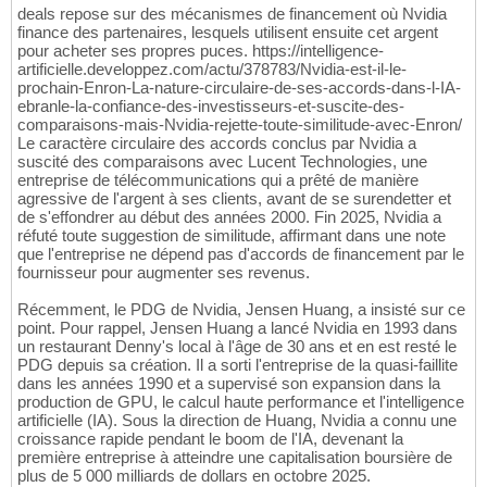
deals repose sur des mécanismes de financement où Nvidia
finance des partenaires, lesquels utilisent ensuite cet argent
pour acheter ses propres puces. https://intelligence-
artificielle.developpez.com/actu/378783/Nvidia-est-il-le-
prochain-Enron-La-nature-circulaire-de-ses-accords-dans-l-IA-
ebranle-la-confiance-des-investisseurs-et-suscite-des-
comparaisons-mais-Nvidia-rejette-toute-similitude-avec-Enron/
Le caractère circulaire des accords conclus par Nvidia a
suscité des comparaisons avec Lucent Technologies, une
entreprise de télécommunications qui a prêté de manière
agressive de l'argent à ses clients, avant de se surendetter et
de s'effondrer au début des années 2000. Fin 2025, Nvidia a
réfuté toute suggestion de similitude, affirmant dans une note
que l'entreprise ne dépend pas d'accords de financement par le
fournisseur pour augmenter ses revenus.
Récemment, le PDG de Nvidia, Jensen Huang, a insisté sur ce
point. Pour rappel, Jensen Huang a lancé Nvidia en 1993 dans
un restaurant Denny's local à l'âge de 30 ans et en est resté le
PDG depuis sa création. Il a sorti l'entreprise de la quasi-faillite
dans les années 1990 et a supervisé son expansion dans la
production de GPU, le calcul haute performance et l'intelligence
artificielle (IA). Sous la direction de Huang, Nvidia a connu une
croissance rapide pendant le boom de l'IA, devenant la
première entreprise à atteindre une capitalisation boursière de
plus de 5 000 milliards de dollars en octobre 2025.