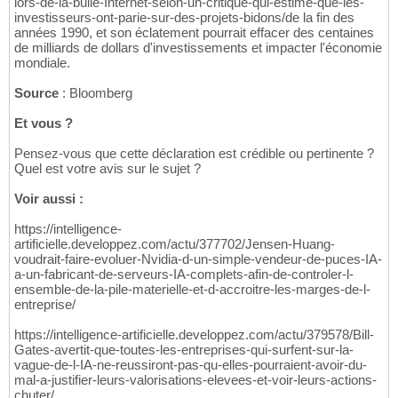
lors-de-la-bulle-Internet-selon-un-critique-qui-estime-que-les-
investisseurs-ont-parie-sur-des-projets-bidons/de la fin des
années 1990, et son éclatement pourrait effacer des centaines
de milliards de dollars d'investissements et impacter l'économie
mondiale.
Source
: Bloomberg
Et vous ?
Pensez-vous que cette déclaration est crédible ou pertinente ?
Quel est votre avis sur le sujet ?
Voir aussi :
https://intelligence-
artificielle.developpez.com/actu/377702/Jensen-Huang-
voudrait-faire-evoluer-Nvidia-d-un-simple-vendeur-de-puces-IA-
a-un-fabricant-de-serveurs-IA-complets-afin-de-controler-l-
ensemble-de-la-pile-materielle-et-d-accroitre-les-marges-de-l-
entreprise/
https://intelligence-artificielle.developpez.com/actu/379578/Bill-
Gates-avertit-que-toutes-les-entreprises-qui-surfent-sur-la-
vague-de-l-IA-ne-reussiront-pas-qu-elles-pourraient-avoir-du-
mal-a-justifier-leurs-valorisations-elevees-et-voir-leurs-actions-
chuter/