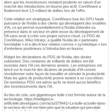
alors que les investisseurs restaient prudents en raison d'un
marché des introductions en bourse peu actif. CoreWeave a
finalement levé 1,5 milliard de dollars lors de l'offre.
Cette relation est stratégique. CoreWeave loue les GPU haute
puissance de Nvidia à des clients qui développent des modèles
d'IA, ce qui permet essentiellement à Nvidia d'étendre sa
présence dans le secteur en plein essor du développement de
l'IA sans avoir à créer son propre service cloud. Le PDG de
CoreWeave, Mike Intrator, a qualifié Nvidia de « partenaire
formidable » et a décrit leur relation comme « symbiotique » lors
d'entretiens postérieurs à l'introduction en bourse.
Malgré les déclarations du PDG de Nvidia, des doutes
subsistent. Des centaines de milliards de dollars ont été
investies dans l'IA ces dernières années. Les entreprises ont
lancé sur le marché des dizaines de produits d'IA censés
révolutionner notre façon de travailler et stimuler la productivité.
Mais les gains de productivité promis tardent à se concrétiser.
De nombreux PDG ont admis qu'ils ne tirent aucun bénéfice
des investissements dans l'IA.
Au lieu de cela, une gigantesque bulle s'est formée autour de la
technologie. https://intelligence-
artificielle.developpez.com/actu/379441/-La-bulle-actuelle-dans-
le-secteur-de-l-IA-est-bien-pire-que-la-situation-qui-prevalait-