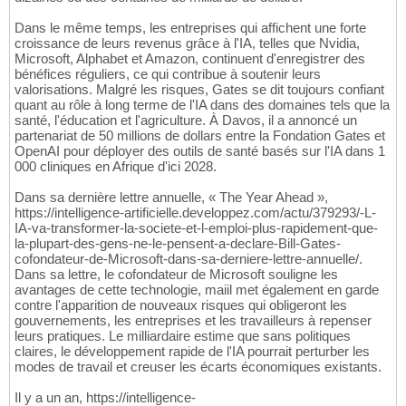
Dans le même temps, les entreprises qui affichent une forte
croissance de leurs revenus grâce à l'IA, telles que Nvidia,
Microsoft, Alphabet et Amazon, continuent d'enregistrer des
bénéfices réguliers, ce qui contribue à soutenir leurs
valorisations. Malgré les risques, Gates se dit toujours confiant
quant au rôle à long terme de l'IA dans des domaines tels que la
santé, l'éducation et l'agriculture. À Davos, il a annoncé un
partenariat de 50 millions de dollars entre la Fondation Gates et
OpenAI pour déployer des outils de santé basés sur l'IA dans 1
000 cliniques en Afrique d'ici 2028.
Dans sa dernière lettre annuelle, « The Year Ahead »,
https://intelligence-artificielle.developpez.com/actu/379293/-L-
IA-va-transformer-la-societe-et-l-emploi-plus-rapidement-que-
la-plupart-des-gens-ne-le-pensent-a-declare-Bill-Gates-
cofondateur-de-Microsoft-dans-sa-derniere-lettre-annuelle/.
Dans sa lettre, le cofondateur de Microsoft souligne les
avantages de cette technologie, maiil met également en garde
contre l'apparition de nouveaux risques qui obligeront les
gouvernements, les entreprises et les travailleurs à repenser
leurs pratiques. Le milliardaire estime que sans politiques
claires, le développement rapide de l'IA pourrait perturber les
modes de travail et creuser les écarts économiques existants.
Il y a un an, https://intelligence-