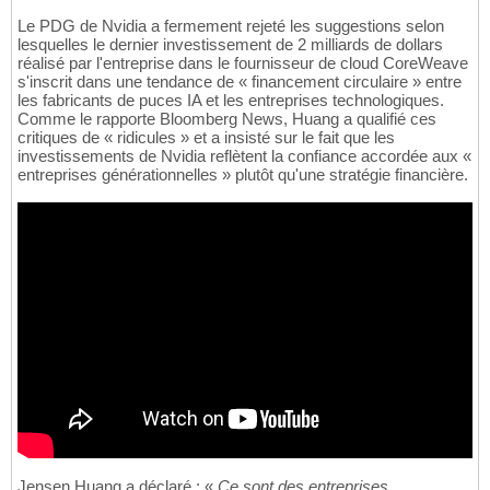
Le PDG de Nvidia a fermement rejeté les suggestions selon
lesquelles le dernier investissement de 2 milliards de dollars
réalisé par l'entreprise dans le fournisseur de cloud CoreWeave
s'inscrit dans une tendance de « financement circulaire » entre
les fabricants de puces IA et les entreprises technologiques.
Comme le rapporte Bloomberg News, Huang a qualifié ces
critiques de « ridicules » et a insisté sur le fait que les
investissements de Nvidia reflètent la confiance accordée aux «
entreprises générationnelles » plutôt qu'une stratégie financière.
Jensen Huang a déclaré : «
Ce sont des entreprises