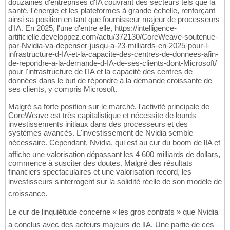
douzaines d'entreprises d'IA couvrant des secteurs tels que la
santé, l'énergie et les plateformes à grande échelle, renforçant
ainsi sa position en tant que fournisseur majeur de processeurs
d'IA. En 2025, l'une d'entre elle, https://intelligence-
artificielle.developpez.com/actu/372130/CoreWeave-soutenue-
par-Nvidia-va-depenser-jusqu-a-23-milliards-en-2025-pour-l-
infrastructure-d-IA-et-la-capacite-des-centres-de-donnees-afin-
de-repondre-a-la-demande-d-IA-de-ses-clients-dont-Microsoft/
pour l'infrastructure de l'IA et la capacité des centres de
données dans le but de répondre à la demande croissante de
ses clients, y compris Microsoft.
Malgré sa forte position sur le marché, l'activité principale de
CoreWeave est très capitalistique et nécessite de lourds
investissements initiaux dans des processeurs et des
systèmes avancés. L'investissement de Nvidia semble
nécessaire. Cependant, Nvidia, qui est au cur du boom de lIA et
affiche une valorisation dépassant les 4 600 milliards de dollars,
commence à susciter des doutes. Malgré des résultats
financiers spectaculaires et une valorisation record, les
investisseurs sinterrogent sur la solidité réelle de son modèle de
croissance.
Le cur de linquiétude concerne « les gros contrats » que Nvidia
a conclus avec des acteurs majeurs de lIA. Une partie de ces