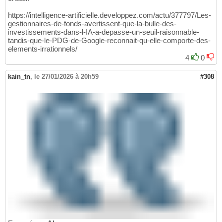
https://intelligence-artificielle.developpez.com/actu/377797/Les-
gestionnaires-de-fonds-avertissent-que-la-bulle-des-
investissements-dans-l-IA-a-depasse-un-seuil-raisonnable-
tandis-que-le-PDG-de-Google-reconnait-qu-elle-comporte-des-
elements-irrationnels/
4
0
kain_tn
,
le 27/01/2026 à 20h59
#308