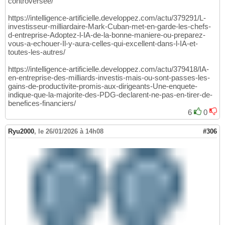
controversee/
https://intelligence-artificielle.developpez.com/actu/379291/L-
investisseur-milliardaire-Mark-Cuban-met-en-garde-les-chefs-
d-entreprise-Adoptez-l-IA-de-la-bonne-maniere-ou-preparez-
vous-a-echouer-Il-y-aura-celles-qui-excellent-dans-l-IA-et-
toutes-les-autres/
https://intelligence-artificielle.developpez.com/actu/379418/IA-
en-entreprise-des-milliards-investis-mais-ou-sont-passes-les-
gains-de-productivite-promis-aux-dirigeants-Une-enquete-
indique-que-la-majorite-des-PDG-declarent-ne-pas-en-tirer-de-
benefices-financiers/
6
0
Ryu2000
,
le 26/01/2026 à 14h08
#306