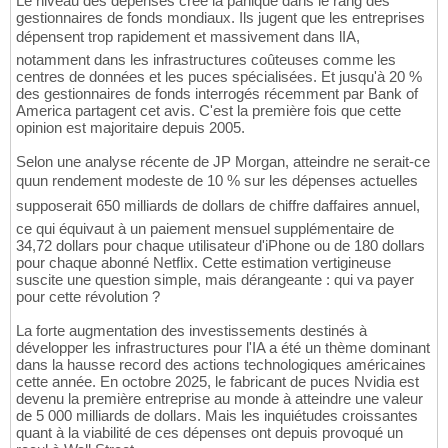
Le niveau des dépenses crée la panique dans le rang des
gestionnaires de fonds mondiaux. Ils jugent que les entreprises
dépensent trop rapidement et massivement dans lIA,
notamment dans les infrastructures coûteuses comme les
centres de données et les puces spécialisées. Et jusqu'à 20 %
des gestionnaires de fonds interrogés récemment par Bank of
America partagent cet avis. C'est la première fois que cette
opinion est majoritaire depuis 2005.
Selon une analyse récente de JP Morgan, atteindre ne serait-ce
quun rendement modeste de 10 % sur les dépenses actuelles
supposerait 650 milliards de dollars de chiffre daffaires annuel,
ce qui équivaut à un paiement mensuel supplémentaire de
34,72 dollars pour chaque utilisateur d'iPhone ou de 180 dollars
pour chaque abonné Netflix. Cette estimation vertigineuse
suscite une question simple, mais dérangeante : qui va payer
pour cette révolution ?
La forte augmentation des investissements destinés à
développer les infrastructures pour l'IA a été un thème dominant
dans la hausse record des actions technologiques américaines
cette année. En octobre 2025, le fabricant de puces Nvidia est
devenu la première entreprise au monde à atteindre une valeur
de 5 000 milliards de dollars. Mais les inquiétudes croissantes
quant à la viabilité de ces dépenses ont depuis provoqué un