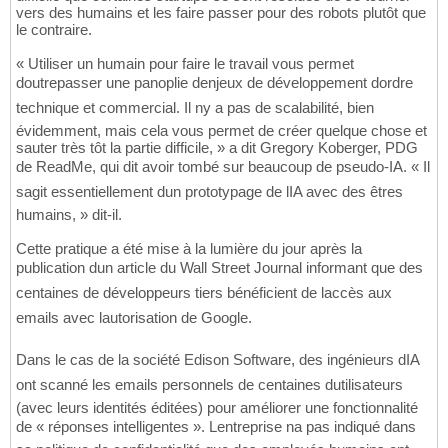
vers des humains et les faire passer pour des robots plutôt que
le contraire.
« Utiliser un humain pour faire le travail vous permet
doutrepasser une panoplie denjeux de développement dordre
technique et commercial. Il ny a pas de scalabilité, bien
évidemment, mais cela vous permet de créer quelque chose et
sauter très tôt la partie difficile, » a dit Gregory Koberger, PDG
de ReadMe, qui dit avoir tombé sur beaucoup de pseudo-IA. « Il
sagit essentiellement dun prototypage de lIA avec des êtres
humains, » dit-il.
Cette pratique a été mise à la lumière du jour après la
publication dun article du Wall Street Journal informant que des
centaines de développeurs tiers bénéficient de laccès aux
emails avec lautorisation de Google.
Dans le cas de la société Edison Software, des ingénieurs dIA
ont scanné les emails personnels de centaines dutilisateurs
(avec leurs identités éditées) pour améliorer une fonctionnalité
de « réponses intelligentes ». Lentreprise na pas indiqué dans