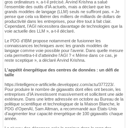
gros ordinateurs », a-t-il précisé. Arvind Krishna a salué
l'ensemble des outils d'IA actuels, mais a déclaré que les
grands modèles de langage (LLM) seuls ne suffiront pas. « Je
pense que cela va libérer des milliers de milliards de dollars de
productivité dans les entreprises, pour être tout à fait clair.
Cependant, l'AGI nécessitera davantage de technologies que la
voie actuelle des LLM », a-t-il déclaré.
Le PDG d'IBM propose notamment de fusionner les
connaissances techniques avec les grands modèles de
langage comme voie possible pour l'avenir. Dans quelle mesure
cela permettra-t-il d'atteindre l'AGI ? « Même dans ce cas, je
reste sceptique », a déclaré Arvind Krishna.
L'appétit énergétique des centres de données : un défi de
taille
https://intelligence-artificielle.developpez.com/actu/377223/.
Pour produire le nombre de gigawatts dont elles ont besoin, les
entreprises d'IA investissent massivement et sollicitent une aide
extérieure. Dans une lettre adressée en octobre au Bureau de la
politique scientifique et technologique de la Maison Blanche, le
PDG d'OpenAI, Sam Altman, a recommandé aux États-Unis
d'augmenter leur capacité énergétique de 100 gigawatts chaque
année.