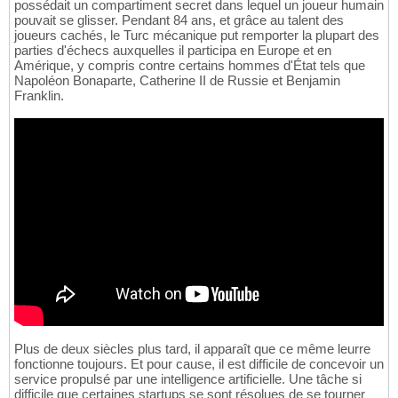
possédait un compartiment secret dans lequel un joueur humain
pouvait se glisser. Pendant 84 ans, et grâce au talent des
joueurs cachés, le Turc mécanique put remporter la plupart des
parties d'échecs auxquelles il participa en Europe et en
Amérique, y compris contre certains hommes d'État tels que
Napoléon Bonaparte, Catherine II de Russie et Benjamin
Franklin.
Plus de deux siècles plus tard, il apparaît que ce même leurre
fonctionne toujours. Et pour cause, il est difficile de concevoir un
service propulsé par une intelligence artificielle. Une tâche si
difficile que certaines startups se sont résolues de se tourner