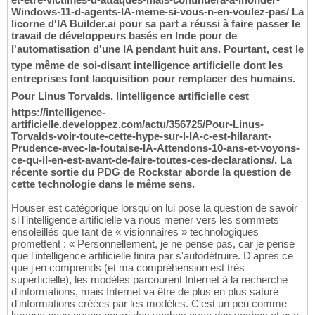
Windows-11-d-agents-IA-meme-si-vous-n-en-voulez-pas/ La
licorne d'IA Builder.ai pour sa part a réussi à faire passer le
travail de développeurs basés en Inde pour de
l'automatisation d'une IA pendant huit ans. Pourtant, cest le
type même de soi-disant intelligence artificielle dont les
entreprises font lacquisition pour remplacer des humains.
Pour Linus Torvalds, lintelligence artificielle cest
https://intelligence-
artificielle.developpez.com/actu/356725/Pour-Linus-
Torvalds-voir-toute-cette-hype-sur-l-IA-c-est-hilarant-
Prudence-avec-la-foutaise-IA-Attendons-10-ans-et-voyons-
ce-qu-il-en-est-avant-de-faire-toutes-ces-declarations/. La
récente sortie du PDG de Rockstar aborde la question de
cette technologie dans le même sens.
Houser est catégorique lorsqu'on lui pose la question de savoir
si l'intelligence artificielle va nous mener vers les sommets
ensoleillés que tant de « visionnaires » technologiques
promettent : « Personnellement, je ne pense pas, car je pense
que l'intelligence artificielle finira par s'autodétruire. D'après ce
que j'en comprends (et ma compréhension est très
superficielle), les modèles parcourent Internet à la recherche
d'informations, mais Internet va être de plus en plus saturé
d'informations créées par les modèles. C'est un peu comme