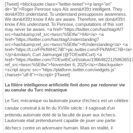
[Tweet] <blockquote class="twitter-tweet"><p lang="en"
dir="ltr">Roger Penrose says AIs aren&#39;t intelligent. They
don&#39;t understand. To understand presupposes awareness.
We don&#39;t know if AIs are aware. Therefore, we don&#39;t
know if AIs understand. To Penrose, computations of this sort
may never be aware. <a href="https://twitter.com/hashtag/AI?
src=hash&amp;ref_src=twsrc%5Etfw">#AI</a> <a
href="https://twitter.com/hashtag/Understanding?
src=hash&amp;ref_src=twsrc%5Etfw">#Understanding</a> <a
href="https://t.co/FPkfWHC7iB">pic.twitter.com/FPkfWHC7iB</a>
</p>&mdash; Curt Jaimungal (@TOEwithCurt) <a
href="https://twitter.com/TOEwithCurt/status/19864822125863651
ref_src=twsrc%5Etfw">November 6, 2025</a></blockquote>
<script async src="https://platform.twitter.com/widgets.js"
charset="utf-8"></script> [/Tweet]
La filière intelligence artificielle finit donc par redonner vie
au canular du Turc mécanique
Le Turc mécanique ou lautomate joueur d'échecs est un célèbre
canular construit à la fin du XVIIIe siècle : il sagissait d'un
prétendu automate doté de la faculté de jouer aux échecs.
Lautomate était prétendument capable de jouer une partie
déchecs contre un adversaire humain. Mais en réalité, il