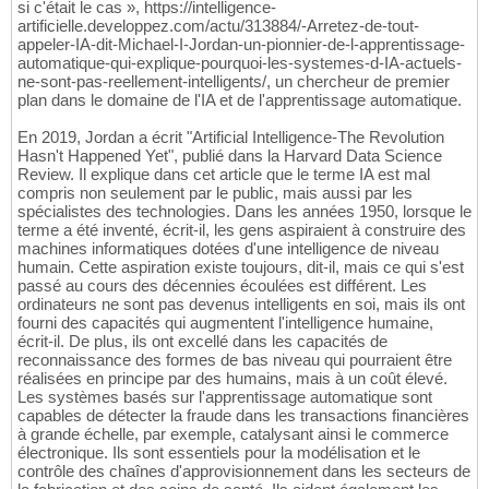
si c'était le cas », https://intelligence-
artificielle.developpez.com/actu/313884/-Arretez-de-tout-
appeler-IA-dit-Michael-I-Jordan-un-pionnier-de-l-apprentissage-
automatique-qui-explique-pourquoi-les-systemes-d-IA-actuels-
ne-sont-pas-reellement-intelligents/, un chercheur de premier
plan dans le domaine de l'IA et de l'apprentissage automatique.
En 2019, Jordan a écrit "Artificial Intelligence-The Revolution
Hasn't Happened Yet", publié dans la Harvard Data Science
Review. Il explique dans cet article que le terme IA est mal
compris non seulement par le public, mais aussi par les
spécialistes des technologies. Dans les années 1950, lorsque le
terme a été inventé, écrit-il, les gens aspiraient à construire des
machines informatiques dotées d'une intelligence de niveau
humain. Cette aspiration existe toujours, dit-il, mais ce qui s'est
passé au cours des décennies écoulées est différent. Les
ordinateurs ne sont pas devenus intelligents en soi, mais ils ont
fourni des capacités qui augmentent l'intelligence humaine,
écrit-il. De plus, ils ont excellé dans les capacités de
reconnaissance des formes de bas niveau qui pourraient être
réalisées en principe par des humains, mais à un coût élevé.
Les systèmes basés sur l'apprentissage automatique sont
capables de détecter la fraude dans les transactions financières
à grande échelle, par exemple, catalysant ainsi le commerce
électronique. Ils sont essentiels pour la modélisation et le
contrôle des chaînes d'approvisionnement dans les secteurs de