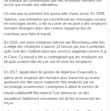
sa politique de confidentialité que des employés humains ont
accès aux emails des utilisateurs.
Ce nest pas la première fois quune telle chose arrive. En 2008,
Spinvox, une entreprise qui convertissait les messages vocaux
en messages textes, a été accusée de recourir à des employés
humains étrangers dans des centres dappel au lieu de
machines pour faire le travail.
En 2016, une autre entreprise relevée par Bloomberg cette fois
a obligé des employés à passer 12 heures par jour à prétendre
quils sont des chatbots pour des services dagenda comme X.ai
et Clara. Ce travail a été si contraignant que les employés ont
dit quils avaient hâte de voir une IA venir les remplacer.
En 2017, lapplication de gestion de dépenses Expensify a
admis avoir employé des humains pour transcrire au moins
quelques-uns des reçus supposés être analysés par sa
technologie smartscreen. Lentreprise a utilisé le service de
travail collaboratif Mechanical Turk dAmazon, où des
travailleurs faiblement rémunérés ont dû lire et transcrire les
reçus.