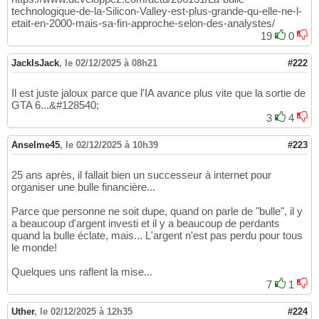
technologique-de-la-Silicon-Valley-est-plus-grande-qu-elle-ne-l-
etait-en-2000-mais-sa-fin-approche-selon-des-analystes/
19
0
JackIsJack
,
le 02/12/2025 à 08h21
#222
Il est juste jaloux parce que l'IA avance plus vite que la sortie de
GTA 6...&#128540;
3
4
Anselme45
,
le 02/12/2025 à 10h39
#223
25 ans après, il fallait bien un successeur à internet pour
organiser une bulle financière...
Parce que personne ne soit dupe, quand on parle de "bulle", il y
a beaucoup d'argent investi et il y a beaucoup de perdants
quand la bulle éclate, mais... L'argent n'est pas perdu pour tous
le monde!
Quelques uns raflent la mise...
7
1
Uther
,
le 02/12/2025 à 12h35
#224