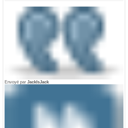
Envoyé par
JackIsJack