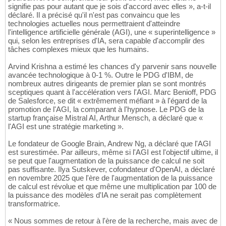
signifie pas pour autant que je sois d'accord avec elles », a-t-il
déclaré. Il a précisé qu'il n'est pas convaincu que les
technologies actuelles nous permettraient d'atteindre
l'intelligence artificielle générale (AGI), une « superintelligence »
qui, selon les entreprises d'IA, sera capable d'accomplir des
tâches complexes mieux que les humains.
Arvind Krishna a estimé les chances d'y parvenir sans nouvelle
avancée technologique à 0-1 %. Outre le PDG d'IBM, de
nombreux autres dirigeants de premier plan se sont montrés
sceptiques quant à l'accélération vers l'AGI. Marc Benioff, PDG
de Salesforce, se dit « extrêmement méfiant » à l'égard de la
promotion de l'AGI, la comparant à l'hypnose. Le PDG de la
startup française Mistral AI, Arthur Mensch, a déclaré que «
l'AGI est une stratégie marketing ».
Le fondateur de Google Brain, Andrew Ng, a déclaré que l'AGI
est surestimée. Par ailleurs, même si l'AGI est l'objectif ultime, il
se peut que l'augmentation de la puissance de calcul ne soit
pas suffisante. Ilya Sutskever, cofondateur d'OpenAI, a déclaré
en novembre 2025 que l'ère de l'augmentation de la puissance
de calcul est révolue et que même une multiplication par 100 de
la puissance des modèles d'IA ne serait pas complètement
transformatrice.
« Nous sommes de retour à l'ère de la recherche, mais avec de