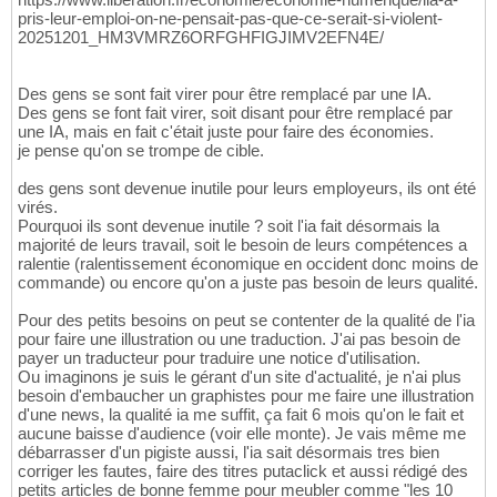
pris-leur-emploi-on-ne-pensait-pas-que-ce-serait-si-violent-
20251201_HM3VMRZ6ORFGHFIGJIMV2EFN4E/
Des gens se sont fait virer pour être remplacé par une IA.
Des gens se font fait virer, soit disant pour être remplacé par
une IA, mais en fait c'était juste pour faire des économies.
je pense qu'on se trompe de cible.
des gens sont devenue inutile pour leurs employeurs, ils ont été
virés.
Pourquoi ils sont devenue inutile ? soit l'ia fait désormais la
majorité de leurs travail, soit le besoin de leurs compétences a
ralentie (ralentissement économique en occident donc moins de
commande) ou encore qu'on a juste pas besoin de leurs qualité.
Pour des petits besoins on peut se contenter de la qualité de l'ia
pour faire une illustration ou une traduction. J'ai pas besoin de
payer un traducteur pour traduire une notice d'utilisation.
Ou imaginons je suis le gérant d'un site d'actualité, je n'ai plus
besoin d'embaucher un graphistes pour me faire une illustration
d'une news, la qualité ia me suffit, ça fait 6 mois qu'on le fait et
aucune baisse d'audience (voir elle monte). Je vais même me
débarrasser d'un pigiste aussi, l'ia sait désormais tres bien
corriger les fautes, faire des titres putaclick et aussi rédigé des
petits articles de bonne femme pour meubler comme "les 10