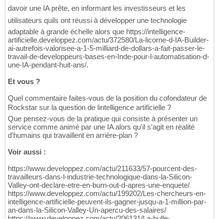
davoir une IA prête, en informant les investisseurs et les
utilisateurs quils ont réussi à développer une technologie
adaptable à grande échelle alors que https://intelligence-
artificielle.developpez.com/actu/372580/La-licorne-d-IA-Builder-
ai-autrefois-valorisee-a-1-5-milliard-de-dollars-a-fait-passer-le-
travail-de-developpeurs-bases-en-Inde-pour-l-automatisation-d-
une-IA-pendant-huit-ans/.
Et vous ?
Quel commentaire faites-vous de la position du cofondateur de
Rockstar sur la question de lintelligence artificielle ?
Que pensez-vous de la pratique qui consiste à présenter un
service comme animé par une IA alors qu'il s'agit en réalité
d'humains qui travaillent en arrière-plan ?
Voir aussi :
https://www.developpez.com/actu/211633/57-pourcent-des-
travailleurs-dans-l-industrie-technologique-dans-la-Silicon-
Valley-ont-declare-etre-en-burn-out-d-apres-une-enquete/
https://www.developpez.com/actu/199202/Les-chercheurs-en-
intelligence-artificielle-peuvent-ils-gagner-jusqu-a-1-million-par-
an-dans-la-Silicon-Valley-Un-apercu-des-salaires/
https://www.developpez.com/actu/206131/La-bulle-