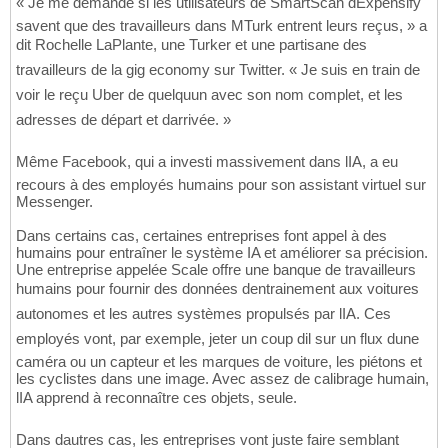
« Je me demande si les utilisateurs de SmartScan dExpensify
savent que des travailleurs dans MTurk entrent leurs reçus, » a
dit Rochelle LaPlante, une Turker et une partisane des
travailleurs de la gig economy sur Twitter. « Je suis en train de
voir le reçu Uber de quelquun avec son nom complet, et les
adresses de départ et darrivée. »
Même Facebook, qui a investi massivement dans lIA, a eu
recours à des employés humains pour son assistant virtuel sur
Messenger.
Dans certains cas, certaines entreprises font appel à des
humains pour entraîner le système IA et améliorer sa précision.
Une entreprise appelée Scale offre une banque de travailleurs
humains pour fournir des données dentrainement aux voitures
autonomes et les autres systèmes propulsés par lIA. Ces
employés vont, par exemple, jeter un coup dil sur un flux dune
caméra ou un capteur et les marques de voiture, les piétons et
les cyclistes dans une image. Avec assez de calibrage humain,
lIA apprend à reconnaître ces objets, seule.
Dans dautres cas, les entreprises vont juste faire semblant