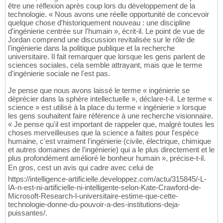
être une réflexion après coup lors du développement de la
technologie. « Nous avons une réelle opportunité de concevoir
quelque chose d'historiquement nouveau : une discipline
d'ingénierie centrée sur l'humain », écrit-il. Le point de vue de
Jordan comprend une discussion revitalisée sur le rôle de
l'ingénierie dans la politique publique et la recherche
universitaire. Il fait remarquer que lorsque les gens parlent de
sciences sociales, cela semble attrayant, mais que le terme
d'ingénierie sociale ne l'est pas.
Je pense que nous avons laissé le terme « ingénierie se
déprécier dans la sphère intellectuelle », déclare-t-il. Le terme «
science » est utilisé à la place du terme « ingénierie » lorsque
les gens souhaitent faire référence à une recherche visionnaire.
« Je pense qu'il est important de rappeler que, malgré toutes les
choses merveilleuses que la science a faites pour l'espèce
humaine, c'est vraiment l'ingénierie (civile, électrique, chimique
et autres domaines de l'ingénierie) qui a le plus directement et le
plus profondément amélioré le bonheur humain », précise-t-il.
En gros, cest un avis qui cadre avec celui de
https://intelligence-artificielle.developpez.com/actu/315845/-L-
IA-n-est-ni-artificielle-ni-intelligente-selon-Kate-Crawford-de-
Microsoft-Research-l-universitaire-estime-que-cette-
technologie-donne-du-pouvoir-a-des-institutions-deja-
puissantes/.