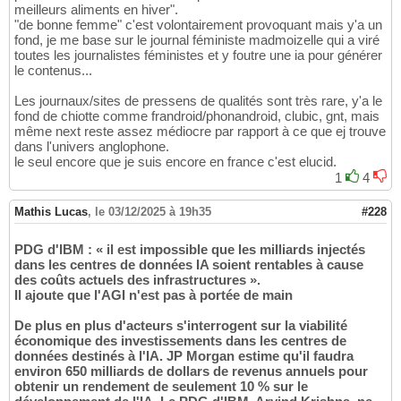
meilleurs aliments en hiver".
"de bonne femme" c'est volontairement provoquant mais y'a un
fond, je me base sur le journal féministe madmoizelle qui a viré
toutes les journalistes féministes et y foutre une ia pour générer
le contenus...
Les journaux/sites de pressens de qualités sont très rare, y'a le
fond de chiotte comme frandroid/phonandroid, clubic, gnt, mais
même next reste assez médiocre par rapport à ce que ej trouve
dans l'univers anglophone.
le seul encore que je suis encore en france c'est elucid.
1
4
Mathis Lucas
,
le 03/12/2025 à 19h35
#228
PDG d'IBM : « il est impossible que les milliards injectés
dans les centres de données IA soient rentables à cause
des coûts actuels des infrastructures ».
Il ajoute que l'AGI n'est pas à portée de main
De plus en plus d'acteurs s'interrogent sur la viabilité
économique des investissements dans les centres de
données destinés à l'IA. JP Morgan estime qu'il faudra
environ 650 milliards de dollars de revenus annuels pour
obtenir un rendement de seulement 10 % sur le