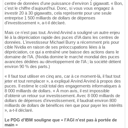
centre de données d'une puissance d'environ 1 gigawatt. « Bon,
c'est le chiffre d'aujourd'hui. Donc, si vous vous engagez à
investir 20 à 30 gigawatts, cela représente pour une seule
entreprise 1 500 milliards de dollars de dépenses
d'investissement », a-t-il déclaré.
Mais ce n'est pas tout. Arvind Arvind a souligné un autre enjeu
lié à la dépréciation rapide des puces d'IA dans les centres de
données. L'investisseur Michael Burry a récemment pris pour
cible Nvidia en raison de ses préoccupations liées à la
dépréciation, ce qui a entraîné une baisse des actions dans le
domaine de l'IA. (Nvidia domine le marché mondial des puces
avancées dédiées au développement de l'IA ; la société détient
environ 90 % des parts.)
« Il faut tout utiliser en cinq ans, car à ce moment-là, il faut tout
jeter et tout remplacer », a expliqué Arvind Arvind à propos des
puces. Il estime le coût total des engagements informatiques à
8 000 milliards de dollars. « À mon avis, il est impossible
d'obtenir un retour sur investissement. Avec 8 000 milliards de
dollars de dépenses d'investissement, il faudrait environ 800
milliards de dollars de bénéfices rien que pour payer les intérêts
», a-t-il déclaré.
Le PDG d'IBM souligne que « l'AGI n'est pas à portée de
main »