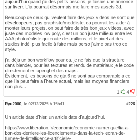
aujourd'hui quand j'ai des petits besoins, je faisais une annonce
sur fiverr. L'ia pourrait désormais me faire mes assets 3d.
Beaucoup de ceux qui veulent faire des jeux videos ne sont que
développeurs, pas graphiste/modéliste, ca pourrait les aider à
monter leurs projets, on peut faire de très bon jeux videos, avec
juste des modeles low poly, c'est un bon juste milieux entre les
AAA photoréaliste qui coute des millions, et le pixel art des
studios indé, plus facile à faire mais perso j'aime pas trop ce
style.
j'ai déja un bon workflow pour ca, je ne fais que la structure
dans blender, pour les textures et rendu de matériaux je le code
directement en opengl et des maps.
Évidement, les besoins de gta 6 ne sont pas comparable a ce
que l'ia peut faire a l'heure actuel, mais les moyens financiers
non plus...
1
4
Ryu2000
,
le 02/12/2025 à 15h41
#226
Un article date d'hier, un article date d'aujourd'hui.
https://www.liberation.fr/economie/economie-numerique/lia-a-
bon-dos-derriere-les-licenciements-dans-la-tech-lecran-de-
fumee-de-lintelligence-artificielle-