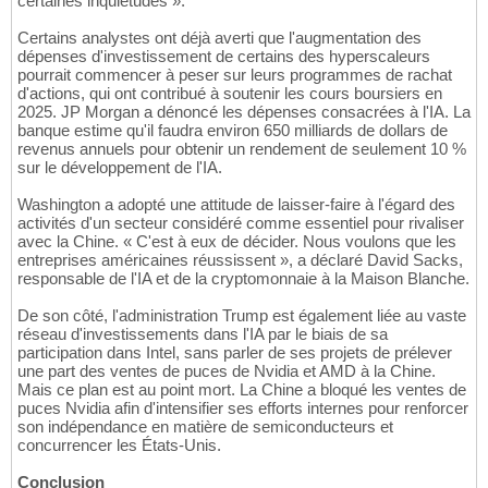
certaines inquiétudes ».
Certains analystes ont déjà averti que l'augmentation des
dépenses d'investissement de certains des hyperscaleurs
pourrait commencer à peser sur leurs programmes de rachat
d'actions, qui ont contribué à soutenir les cours boursiers en
2025. JP Morgan a dénoncé les dépenses consacrées à l'IA. La
banque estime qu'il faudra environ 650 milliards de dollars de
revenus annuels pour obtenir un rendement de seulement 10 %
sur le développement de l'IA.
Washington a adopté une attitude de laisser-faire à l'égard des
activités d'un secteur considéré comme essentiel pour rivaliser
avec la Chine. « C'est à eux de décider. Nous voulons que les
entreprises américaines réussissent », a déclaré David Sacks,
responsable de l'IA et de la cryptomonnaie à la Maison Blanche.
De son côté, l'administration Trump est également liée au vaste
réseau d'investissements dans l'IA par le biais de sa
participation dans Intel, sans parler de ses projets de prélever
une part des ventes de puces de Nvidia et AMD à la Chine.
Mais ce plan est au point mort. La Chine a bloqué les ventes de
puces Nvidia afin d'intensifier ses efforts internes pour renforcer
son indépendance en matière de semiconducteurs et
concurrencer les États-Unis.
Conclusion