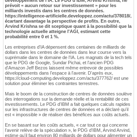
développement de l'IA. Le PDG d'IBM, Arvind Krishna, ne
prévoit « aucun retour sur investissement » pour les
milliards investis dans les centres de données.
https://intelligence-artificielle.developpez.com/actu/378018/,
écartant davantage la perspective de profits. En outre,
Arvind Krishna se dit sceptique quant à la possibilité que la
technologie actuelle atteigne l'AGI, estimant cette
probabilité entre 0 et 1 %.
Les entreprises d'IA dépensent des centaines de milliards de
dollars dans les centres de données dans leur course vers la
suprématie dans le domaine de l'IA. Les magnats de la tech tels
que le PDG de Google, Sundar Pichai, et l'ancien PDG
d'Amazon Jeff Bezos laissent même entrevoir de possibles
développements dans l'espace à l'avenir. D'après eux,
https://cloud-computing.developpez.com/actu/377762/ est une
solution pour éliminer les contraintes terrestres.
Mais le boom de la construction de centres de données soulève
des interrogations sur la demande réelle et la rentabilité de ces
investissements. Le PDG d'IBM a fait quelques calculs rapides
sur les infrastructures de centres de données et a déclaré qu'il
est « impossible » de réaliser des bénéfices aux coûts actuels.
En se basant sur les coûts actuels, « car tout ce qui concerne
l'avenir relève de la spéculation », le PDG d'IBM, Arvind Arvind,
estime qu'il faut environ 80 milliards de dollars pour alimenter un