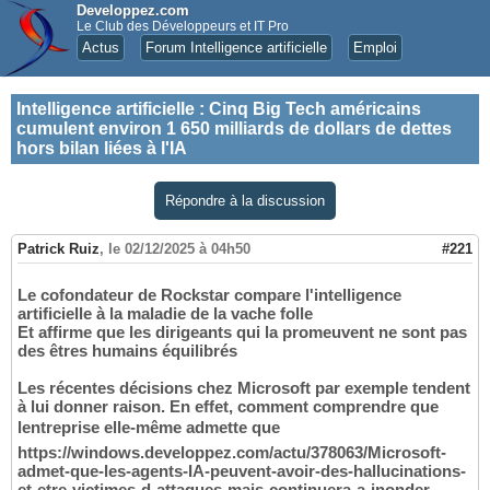
Developpez.com
Le Club des Développeurs et IT Pro
Actus
Forum Intelligence artificielle
Emploi
Intelligence artificielle
:
Cinq Big Tech américains
cumulent environ 1 650 milliards de dollars de dettes
hors bilan liées à l'IA
Répondre à la discussion
Patrick Ruiz
,
le 02/12/2025 à 04h50
#221
Le cofondateur de Rockstar compare l'intelligence
artificielle à la maladie de la vache folle
Et affirme que les dirigeants qui la promeuvent ne sont pas
des êtres humains équilibrés
Les récentes décisions chez Microsoft par exemple tendent
à lui donner raison. En effet, comment comprendre que
lentreprise elle-même admette que
https://windows.developpez.com/actu/378063/Microsoft-
admet-que-les-agents-IA-peuvent-avoir-des-hallucinations-
et-etre-victimes-d-attaques-mais-continuera-a-inonder-