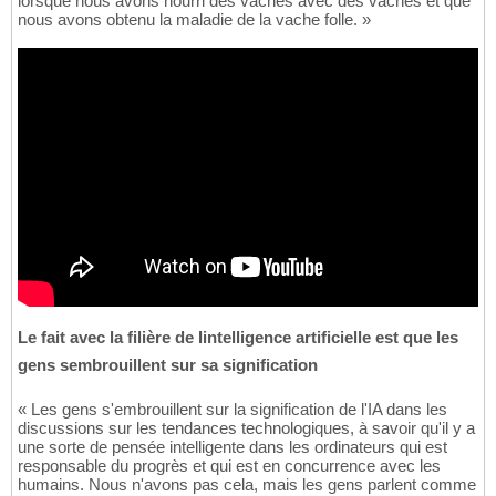
lorsque nous avons nourri des vaches avec des vaches et que
nous avons obtenu la maladie de la vache folle. »
Le fait avec la filière de lintelligence artificielle est que les
gens sembrouillent sur sa signification
« Les gens s'embrouillent sur la signification de l'IA dans les
discussions sur les tendances technologiques, à savoir qu'il y a
une sorte de pensée intelligente dans les ordinateurs qui est
responsable du progrès et qui est en concurrence avec les
humains. Nous n'avons pas cela, mais les gens parlent comme