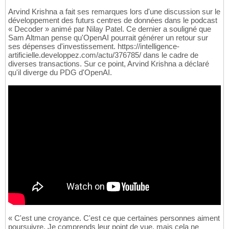
Arvind Krishna a fait ses remarques lors d'une discussion sur le
développement des futurs centres de données dans le podcast
« Decoder » animé par Nilay Patel. Ce dernier a souligné que
Sam Altman pense qu'OpenAI pourrait générer un retour sur
ses dépenses d'investissement. https://intelligence-
artificielle.developpez.com/actu/376785/ dans le cadre de
diverses transactions. Sur ce point, Arvind Krishna a déclaré
qu'il diverge du PDG d'OpenAI.
« C'est une croyance. C'est ce que certaines personnes aiment
poursuivre. Je comprends leur point de vue, mais cela ne