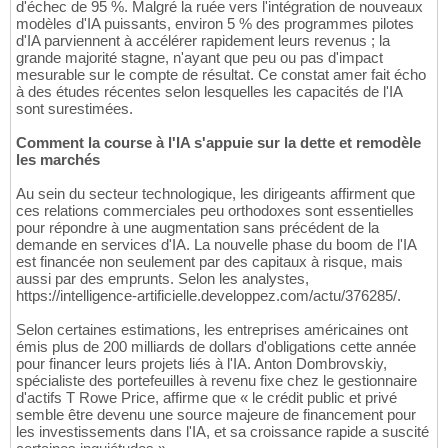
d'échec de 95 %. Malgré la ruée vers l'intégration de nouveaux
modèles d'IA puissants, environ 5 % des programmes pilotes
d'IA parviennent à accélérer rapidement leurs revenus ; la
grande majorité stagne, n'ayant que peu ou pas d'impact
mesurable sur le compte de résultat. Ce constat amer fait écho
à des études récentes selon lesquelles les capacités de l'IA
sont surestimées.
Comment la course à l'IA s'appuie sur la dette et remodèle
les marchés
Au sein du secteur technologique, les dirigeants affirment que
ces relations commerciales peu orthodoxes sont essentielles
pour répondre à une augmentation sans précédent de la
demande en services d'IA. La nouvelle phase du boom de l'IA
est financée non seulement par des capitaux à risque, mais
aussi par des emprunts. Selon les analystes,
https://intelligence-artificielle.developpez.com/actu/376285/.
Selon certaines estimations, les entreprises américaines ont
émis plus de 200 milliards de dollars d'obligations cette année
pour financer leurs projets liés à l'IA. Anton Dombrovskiy,
spécialiste des portefeuilles à revenu fixe chez le gestionnaire
d'actifs T Rowe Price, affirme que « le crédit public et privé
semble être devenu une source majeure de financement pour
les investissements dans l'IA, et sa croissance rapide a suscité