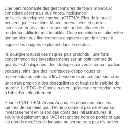
Une part importante des gestionnaires de fonds mondiaux
considère désormais que https://intelligence-
artificielle.developpez.com/actu/377710/. Plus de la moitié
pensent que les actions IA sont surévaluées et que les
investissements actuels reposent sur des attentes de
rendement difficilement tenables. Cette inquiétude est alimentée
par lampleur des financements engagés et par la vitesse à
laquelle les budgets explosent dans le secteur.
Ils soulignent aussi des risques plus profonds : une forte
concentration des investissements sur un petit nombre de
géants technologiques, des stratégies dinvestissement parfois
opaques, ainsi que des incertitudes géopolitiques et
réglementaires entourant lIA. Lensemble de ces facteurs crée
un terrain propice à des déséquilibres et fragilise la stabilité du
marché. Le PDG de Google a averti qu'aucune entreprise n'est
à l'abri d'un effondrement.
Pour le PDG d'IBM, Arvind Arvind, les dépenses dans les
centres de données pour l'IA ne produiront pas de retour sur
investissement en raison des coûts des infrastructures. Il
souligne également que l'AGI est encore hors de portée et que
les grands modèles de langage ne permettront pas d'y arriver.