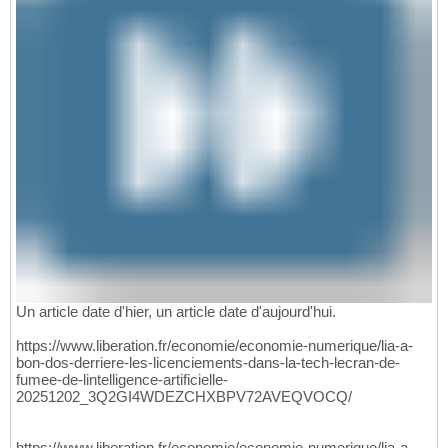
Un article date d'hier, un article date d'aujourd'hui.
https://www.liberation.fr/economie/economie-numerique/lia-a-
bon-dos-derriere-les-licenciements-dans-la-tech-lecran-de-
fumee-de-lintelligence-artificielle-
20251202_3Q2GI4WDEZCHXBPV72AVEQVOCQ/
https://www.liberation.fr/economie/economie-numerique/lia-a-