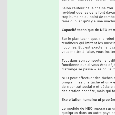
Selon l'auteur de la chaîne You
révèlent que les gens font dava
trop humains au point de tomber 
faire oublier qu'il y a une machi
Capacité technique de NEO et m
Sur le plan technique, « le robo
tendineux qui imitent les muscle
l'oubliiez. Et c’est exactement c
vous mettre à l'aise, vous inciter
Tout dans son comportement dit :
fonctionne que si vous êtes déj
d’étrange se passe », selon l'au
NEO peut effectuer des tâches a
programmez une tâche et un « exp
de « contrat social » et déclare
déclaration honnête, mais qui fai
Exploitation humaine et problè
Le modèle de NEO repose sur une
quelqu'un dans un autre pays po