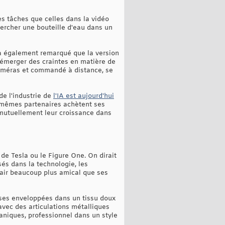
s tâches que celles dans la vidéo
chercher une bouteille d'eau dans un
 a également remarqué que la version
t émerger des craintes en matière de
 caméras et commandé à distance, se
de l'industrie de
l'IA est aujourd'hui
es mêmes partenaires achètent ses
 mutuellement leur croissance dans
de Tesla ou le Figure One. On dirait
sés dans la technologie, les
'air beaucoup plus amical que ses
euses enveloppées dans un tissu doux
avec des articulations métalliques
caniques, professionnel dans un style