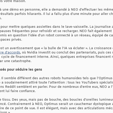
ns votre maison.
 à une démo en personne, elle a demandé à NEO d'effectuer les même
sultats parfois hilarants. Il lui a fallu plus d'une minute pour aller 
s.
pour mettre quelques assiettes dans le lave-vaisselle. La journalise
s pauses fréquentes pour refroidir et se recharger. NEO fait égalemen
t remis en question l'idée d'un robot connecté à un réseau, équipé de
paces privés.
st un avertissement que « la bulle de l'IA va éclater ». La croissance 
ire d'accords
, où Nvidia investit ou conclut des partenariats, puis c
n cycle de financement interne. Ainsi, quelques entreprises financent
par une catastrophe.
sés pour séduire les gens
Il semble différent des autres robots humanoïdes tels que l'Optimus 
 a soudainement attiré toute l'attention : tous les YouTubers spéciali
ns Reddit semblent en parler. Pour de nombreux d'entre eux, NEO a l
nt lui faire confiance.
de tissu. Des yeux, mais pas de bouche, des boucles d’oreilles lumin
 foncé. Contrairement à NEO, Optimus serait un cauchemar dystopique 
re de ce point de vue. Il est élégant, mais avec des articulations mé
ison ».