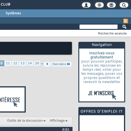
CLUB
Systèmes
Recherche avancée
Navigation
Inscrivez-vous
gratuitement
pour pouvoir participer,
...
10
11
12
13
14
20
Dernière
suivre les réponses en
temps réel, voter pour
les messages, poser vos
propres questions et
recevoir la newsletter
Outils de la discussion
Affichage
#181