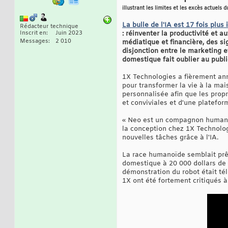
illustrant les limites et les excès actuels d
La bulle de l'IA est 17 fois plus
Rédacteur technique
Inscrit en
Juin 2023
: réinventer la productivité et a
Messages
2 010
médiatique et financière, des 
disjonction entre le marketing 
domestique fait oublier au public
1X Technologies a fièrement a
pour transformer la vie à la ma
personnalisée afin que les propr
et conviviales et d'une platefor
« Neo est un compagnon humanoïd
la conception chez 1X Technologi
nouvelles tâches grâce à l'IA.
La race humanoïde semblait prêt
domestique à 20 000 dollars de 
démonstration du robot était t
1X ont été fortement critiqués à