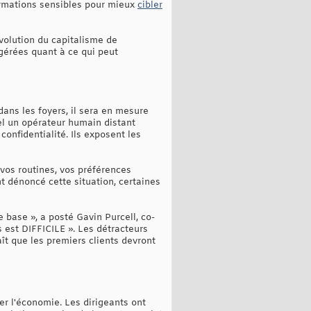
formations sensibles pour mieux
cibler
évolution du capitalisme de
gérées quant à ce qui peut
dans les foyers, il sera en mesure
el un opérateur humain distant
onfidentialité. Ils exposent les
vos routines, vos préférences
t dénoncé cette situation, certaines
e base », a posté Gavin Purcell, co-
s est DIFFICILE ». Les détracteurs
ît que les premiers clients devront
er l'économie. Les dirigeants ont