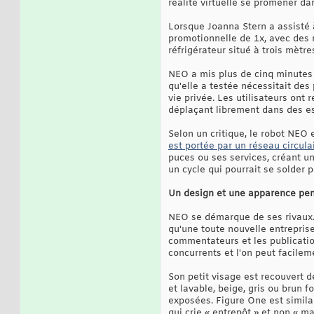
réalité virtuelle se promener da
Lorsque Joanna Stern a assisté
promotionnelle de 1x, avec des ré
réfrigérateur situé à trois mètre
NEO a mis plus de cinq minutes 
qu'elle a testée nécessitait de
vie privée. Les utilisateurs on
déplaçant librement dans des es
Selon un critique, le robot NEO e
est portée par un réseau circula
puces ou ses services, créant u
un cycle qui pourrait se solder 
Un design et une apparence pen
NEO se démarque de ses rivaux. 
qu'une toute nouvelle entreprise
commentateurs et les publicatio
concurrents et l'on peut facileme
Son petit visage est recouvert 
et lavable, beige, gris ou brun
exposées. Figure One est similai
qui crie « entrepôt » et non « ma