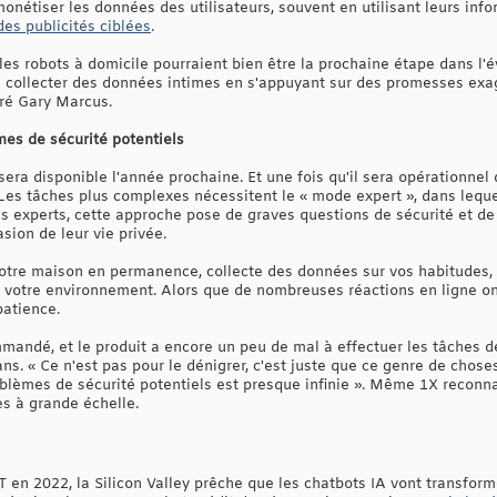
onétiser les données des utilisateurs, souvent en utilisant leurs in
 des publicités ciblées
.
es robots à domicile pourraient bien être la prochaine étape dans l'
e collecter des données intimes en s'appuyant sur des promesses exa
aré Gary Marcus.
mes de sécurité potentiels
era disponible l'année prochaine. Et une fois qu'il sera opérationnel 
 Les tâches plus complexes nécessitent le « mode expert », dans lequ
es experts, cette approche pose de graves questions de sécurité et de c
sion de leur vie privée.
 votre maison en permanence, collecte des données sur vos habitudes, 
et votre environnement. Alors que de nombreuses réactions en ligne on
patience.
ommandé, et le produit a encore un peu de mal à effectuer les tâches d
s. « Ce n'est pas pour le dénigrer, c'est juste que ce genre de chose
oblèmes de sécurité potentiels est presque infinie ». Même 1X reconna
s à grande échelle.
en 2022, la Silicon Valley prêche que les chatbots IA vont transform