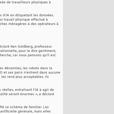
sée de travailleurs physiques à
s d'IA en étiquetant les données.
un travail physique effectué à
 tâches ménagères à des opérateurs à
déclaré Ken Goldberg, professeur
ationnelle, pour le dire gentiment,
herche, car nous pensons qu'il est
es décennies, les robots dans la
EO et ses pairs n'entrent dans aucune
 les rend plus acceptables. Ils
elles, entraînant l'IA à agir de
lité seront énormes », a déclaré
ifié ce schéma de familier. Les
rtificielle générale, mais elles