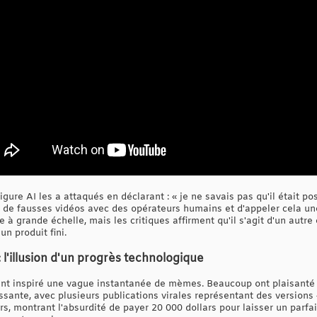
gure AI les a attaqués en déclarant : « je ne savais pas qu'il était 
 de fausses vidéos avec des opérateurs humains et d'appeler cela un
 à grande échelle, mais les critiques affirment qu'il s'agit d'un aut
n produit fini.
l'illusion d'un progrès technologique
t inspiré une vague instantanée de mèmes. Beaucoup ont plaisanté s
sante, avec plusieurs publications virales représentant des version
urs, montrant l'absurdité de payer 20 000 dollars pour laisser un parf