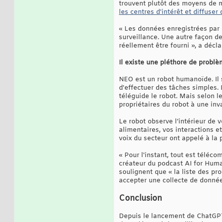
trouvent plutôt des moyens de m
les centres d'intérêt et diffuser
« Les données enregistrées par l
surveillance. Une autre façon d
réellement être fourni », a décl
Il existe une pléthore de problè
NEO est un robot humanoïde. Il s
d'effectuer des tâches simples.
téléguide le robot. Mais selon l
propriétaires du robot à une inva
Le robot observe l’intérieur de
alimentaires, vos interactions 
voix du secteur ont appelé à la 
« Pour l'instant, tout est téléc
créateur du podcast AI for Human
soulignent que « la liste des pr
accepter une collecte de donnée
Conclusion
Depuis le lancement de ChatGPT 