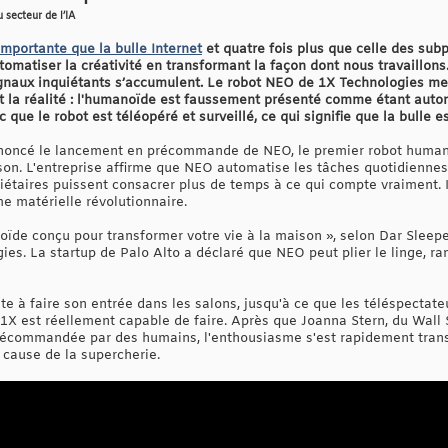
u secteur de l’IA
 importante que la bulle Internet
et quatre fois plus que celle des su
utomatiser la créativité en transformant la façon dont nous travaillons
signaux inquiétants s’accumulent. Le robot NEO de 1X Technologies m
et la réalité : l'humanoïde est faussement présenté comme étant auto
 que le robot est téléopéré et surveillé, ce qui signifie que la bulle e
nnoncé le lancement en précommande de NEO, le premier robot huma
ison. L'entreprise affirme que NEO automatise les tâches quotidiennes
iétaires puissent consacrer plus de temps à ce qui compte vraiment. Il
me matérielle révolutionnaire.
e conçu pour transformer votre vie à la maison », selon Dar Sleeper
es. La startup de Palo Alto a déclaré que NEO peut plier le linge, r
e à faire son entrée dans les salons, jusqu'à ce que les téléspectate
1X est réellement capable de faire. Après que Joanna Stern, du Wall S
élécommandée par des humains, l'enthousiasme s'est rapidement trans
 cause de la supercherie.