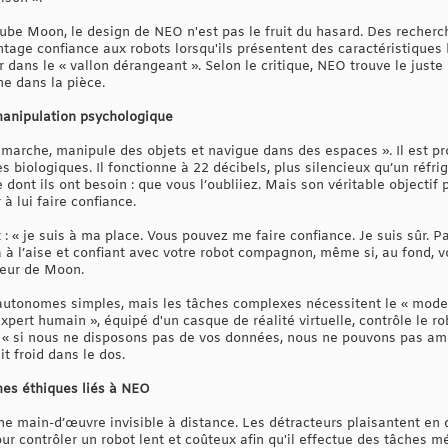
Tube Moon, le design de NEO n'est pas le fruit du hasard. Des recher
ntage confiance aux robots lorsqu'ils présentent des caractéristiques
dans le « vallon dérangeant ». Selon le critique, NEO trouve le just
ne dans la pièce.
anipulation psychologique
t marche, manipule des objets et navigue dans des espaces ». Il est p
s biologiques. Il fonctionne à 22 décibels, plus silencieux qu’un réfri
e dont ils ont besoin : que vous l’oubliiez. Mais son véritable objectif 
 à lui faire confiance.
 « je suis à ma place. Vous pouvez me faire confiance. Je suis sûr. P
à à l’aise et confiant avec votre robot compagnon, même si, au fond,
teur de Moon.
utonomes simples, mais les tâches complexes nécessitent le « mode e
ert humain », équipé d'un casque de réalité virtuelle, contrôle le ro
 : « si nous ne disposons pas de vos données, nous ne pouvons pas amél
t froid dans le dos.
mes éthiques liés à NEO
 main-d’œuvre invisible à distance. Les détracteurs plaisantent en d
ur contrôler un robot lent et coûteux afin qu'il effectue des tâches 