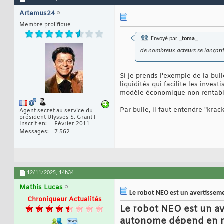
Artemus24
Membre prolifique
Envoyé par
_toma_
de nombreux acteurs se lançant 
Si je prends l'exemple de la bul
liquidités qui facilite les inve
modèle économique non rentabil
Par bulle, il faut entendre "krac
Agent secret au service du
président Ulysses S. Grant !
Inscrit en
Février 2011
Messages
7 562
12/11/2025,
14h34
Mathis Lucas
Le robot NEO est un avertissement
Chroniqueur Actualités
Le robot NEO est un av
autonome dépend en ré