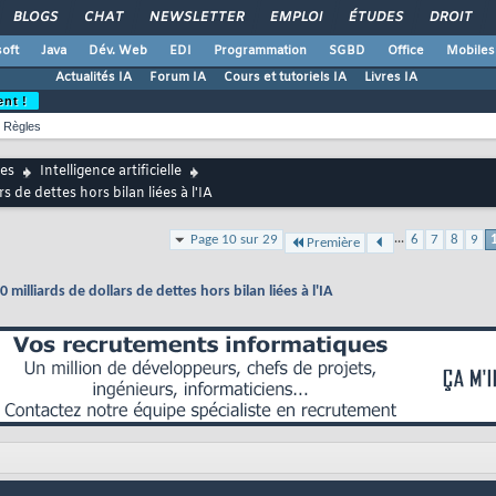
BLOGS
CHAT
NEWSLETTER
EMPLOI
ÉTUDES
DROIT
oft
Java
Dév. Web
EDI
Programmation
SGBD
Office
Mobiles
Actualités IA
Forum IA
Cours et tutoriels IA
Livres IA
ent !
Règles
es
Intelligence artificielle
 de dettes hors bilan liées à l'IA
...
Page 10 sur 29
6
7
8
9
Première
illiards de dollars de dettes hors bilan liées à l'IA