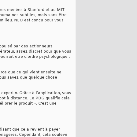
ches menées à Stanford et au MIT
 humaines subtiles, mais sans être
e milieu. NEO est conçu pour vous
ropulsé par des actionneurs
gérateur, assez discret pour que vous
pourrait être d'ordre psychologique :
arce que ce qui vient ensuite ne
 vous savez que quelque chose
xpert ». Grâce à l'application, vous
bot à distance. Le PDG qualifie cela
iorer le produit ». C'est une
isant que cela revient à payer
ménagères. Cependant, cela soulève