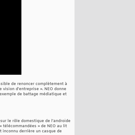
possible de renoncer complètement à
e vision d'entreprise ». NEO donne
re exemple de battage médiatique et
ur le rôle domestique de l'androïde
s « télécommandées » de NEO au lit
ait inconnu derrière un casque de