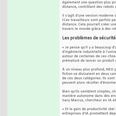
également une question plus pro
distance, contrôlant des robots 
Il s'agit d'une version moderne 
(Ces travailleurs sont parfois p
distance. Cela pourrait créer u
travers le monde grâce à des ro
Les problèmes de sécurité
« Je pense qu'il y a beaucoup d
d'ingénierie industrielle à l'uni
autour de certaines de ces chose
prématuré de lancer un produit 
À un niveau plus profond, NEO p
fiction se divisaient en deux c
de ces deux catégories. Ils sont
peuvent alors récolter d'énorme
Bien qu'ils semblent simples, 
manière autonome dans des envi
Gary Marcus, chercheur en IA et
« Et le gain de productivité rée
entreprises d'IA promettent depu