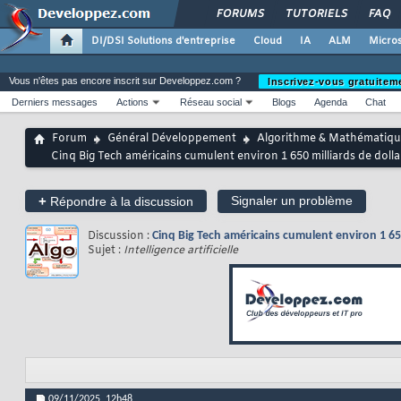
FORUMS
TUTORIELS
FAQ
DI/DSI Solutions d'entreprise
Cloud
IA
ALM
Micros
Vous n'êtes pas encore inscrit sur Developpez.com ?
Inscrivez-vous gratuitem
Derniers messages
Actions
Réseau social
Blogs
Agenda
Chat
Forum
Général Développement
Algorithme & Mathématiqu
Cinq Big Tech américains cumulent environ 1 650 milliards de dollars
+
Signaler un problème
Répondre à la discussion
Discussion :
Cinq Big Tech américains cumulent environ 1 650 m
Sujet :
Intelligence artificielle
09/11/2025,
12h48