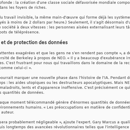
fonde : la création d'une classe sociale défavorisée mondiale compo
dans les foyers de riches.
du travail invisible, la même main-d'œuvre qui forme déjà les système
ayés à moins de 2 dollars par heure.) Seulement, il s'agit désormais d'
ne société à deux vitesses : les personnes aisées externalisant leurs
bots de téléprésence.
 et de protection des données
'attentes exagérées et que les gens ne s'en rendent pas compte », a 
versité de Berkeley à propos de NEO. « Il y a beaucoup d'exubérance irr
s. C'est frustrant pour nous qui travaillons dans le domaine de la rec
comme celui-ci ».
ourrait marquer une nouvelle phase dans l'histoire de l'IA. Pendant d
amps : les aides utopiques ou les destructeurs apocalyptiques. Mais N
 maladroits, lents et d'apparence inoffensive. C'est précisément ce qui
s quantités de données.
chaque moment télécommandé génère d'énormes quantités de données ré
ronnements humains. « Les préoccupations en matière de confidentia
 auteur.
l sera probablement négligeable », ajoute l'expert. Gary Marcus a qual
is longtemps des avancées révolutionnaires telles que l'intelligence a