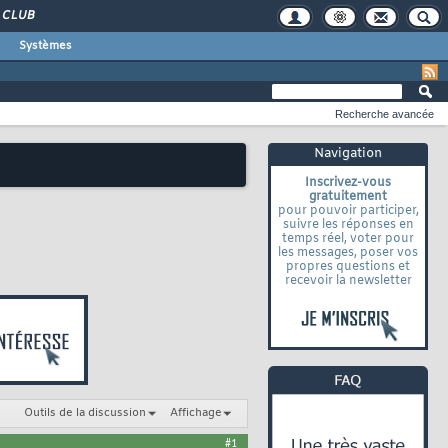
CLUB
Systèmes
Recherche avancée
Navigation
Inscrivez-vous
gratuitement
pour pouvoir participer,
suivre les réponses en
temps réel, voter pour
les messages, poser vos
propres questions et
recevoir la newsletter
Outils de la discussion
Affichage
#1