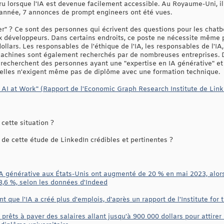
ru lorsque l'IA est devenue facilement accessible. Au Royaume-Uni, il
 année, 7 annonces de prompt engineers ont été vues.
r" ? Ce sont des personnes qui écrivent des questions pour les chatbo
 développeurs. Dans certains endroits, ce poste ne nécessite même 
llars. Les responsables de l'éthique de l'IA, les responsables de l'IA, 
e machines sont également recherchés par de nombreuses entreprises.
A recherchent des personnes ayant une "expertise en IA générative" e
 elles n'exigent même pas de diplôme avec une formation technique.
 AI at Work" (Rapport de l'Economic Graph Research Institute de Link
cette situation ?
de cette étude de LinkedIn crédibles et pertinentes ?
l'IA générative aux États-Unis ont augmenté de 20 % en mai 2023, alor
3,6 %, selon les données d'Indeed
t que l'IA a créé plus d'emplois, d'après un rapport de l'Institute for
prêts à payer des salaires allant jusqu'à 900 000 dollars pour attirer 