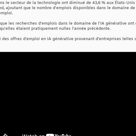
ns le secteur de la technologie ont diminué de 43,6 % aux États-Unis 
ed, ajoutant que le nombre d'emplois disponibles dans le domaine de l'i
emploi.
ue les recherches d'emplois dans le domaine de l'IA générative ont 
qu'elles étaient pratiquement nulles l'année précédente.
 des offres d'emploi en IA générative provenant d'entreprises telles 