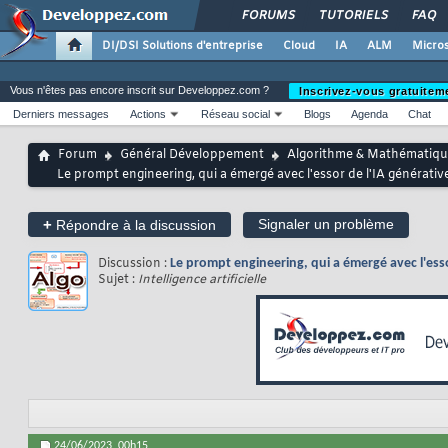
FORUMS
TUTORIELS
FAQ
DI/DSI Solutions d'entreprise
Cloud
IA
ALM
Micros
Vous n'êtes pas encore inscrit sur Developpez.com ?
Inscrivez-vous gratuitem
Derniers messages
Actions
Réseau social
Blogs
Agenda
Chat
Forum
Général Développement
Algorithme & Mathématiqu
Le prompt engineering, qui a émergé avec l'essor de l'IA générative
+
Signaler un problème
Répondre à la discussion
Discussion :
Le prompt engineering, qui a émergé avec l'essor
Sujet :
Intelligence artificielle
24/06/2023,
00h15