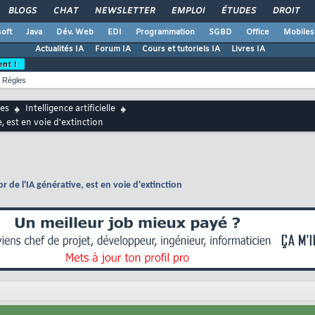
BLOGS
CHAT
NEWSLETTER
EMPLOI
ÉTUDES
DROIT
oft
Java
Dév. Web
EDI
Programmation
SGBD
Office
Mobiles
Actualités IA
Forum IA
Cours et tutoriels IA
Livres IA
ent !
Règles
es
Intelligence artificielle
, est en voie d'extinction
 de l'IA générative, est en voie d'extinction