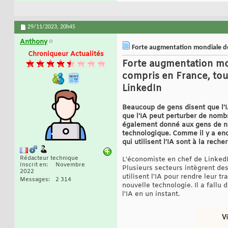
29/11/2023,
20h45
Anthony
Forte augmentation mondiale des 
Chroniqueur Actualités
Forte augmentation mond
compris en France, tous
LinkedIn
Beaucoup de gens disent que l'I
que l'IA peut perturber de nombre
également donné aux gens de nom
technologique. Comme il y a enc
qui utilisent l'IA sont à la rech
Rédacteur technique
L'économiste en chef de LinkedIn
Inscrit en
Novembre
Plusieurs secteurs intègrent des
2022
utilisent l'IA pour rendre leur 
Messages
2 314
nouvelle technologie. Il a fallu 
l'IA en un instant.