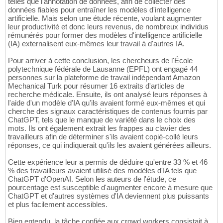
telles que l'annotation de données, afin de collecter des
données fiables pour entraîner les modèles d'intelligence
artificielle. Mais selon une étude récente, voulant augmenter
leur productivité et donc leurs revenus, de nombreux individus
rémunérés pour former des modèles d'intelligence artificielle
(IA) externalisent eux-mêmes leur travail à d'autres IA.
Pour arriver à cette conclusion, les chercheurs de l'École
polytechnique fédérale de Lausanne (EPFL) ont engagé 44
personnes sur la plateforme de travail indépendant Amazon
Mechanical Turk pour résumer 16 extraits d'articles de
recherche médicale. Ensuite, ils ont analysé leurs réponses à
l'aide d'un modèle d'IA qu'ils avaient formé eux-mêmes et qui
cherche des signaux caractéristiques de contenus fournis par
ChatGPT, tels que le manque de variété dans le choix des
mots. Ils ont également extrait les frappes au clavier des
travailleurs afin de déterminer s'ils avaient copié-collé leurs
réponses, ce qui indiquerait qu'ils les avaient générées ailleurs.
Cette expérience leur a permis de déduire qu'entre 33 % et 46
% des travailleurs avaient utilisé des modèles d'IA tels que
ChatGPT d'OpenAI. Selon les auteurs de l'étude, ce
pourcentage est susceptible d'augmenter encore à mesure que
ChatGPT et d'autres systèmes d'IA deviennent plus puissants
et plus facilement accessibles.
Bien entendu, la tâche confiée aux crowd workers consistait à