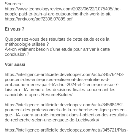
Sources :
https://www.technologyreview.com/2023/06/22/1075405/the-
people-paid-to-train-ai-are-outsourcing-their-work-to-ai/,
https://arxiv.org/pdf/2306.07899.pdf
Et vous ?
Que pensez-vous des résultats de cette étude et de la
méthodologie utilisée ?
A-t-on vraiment besoin d'une étude pour arriver à cette
conclusion ?
Voir aussi
https://intelligence-artificielle.developpez.com/actu/345764/43-
pourcent-des-entreprises-realiseront-des-entretiens-d-
embauche-menes-par-l-IA-d-ici-2024-et-1-entreprise-sur-7-
laissera-l-IA-prendre-les-decisions-finales-concernant-les-
candidats-d-apres-ResumeBuilder/
https://intelligence-artificielle.developpez.com/actu/345684/52-
pourcent-des-professionnels-de-la-recherche-en-ligne-pensent-
que-l-IA-jouera-un-role-important-dans-l-obtention-des-resultats-
de-recherche-selon-une-enquete-de-Lucidworks/
https://intelligence-artificielle.developpez.com/actu/345721/Plus-