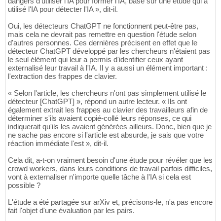
dangers d'utiliser l'IA pour former l'IA, basé sur une étude qui a
utilisé l'IA pour détecter l'IA », dit-il.
Oui, les détecteurs ChatGPT ne fonctionnent peut-être pas,
mais cela ne devrait pas remettre en question l'étude selon
d'autres personnes. Ces dernières précisent en effet que le
détecteur ChatGPT développé par les chercheurs n'étaient pas
le seul élément qui leur a permis d'identifier ceux ayant
externalisé leur travail à l'IA. Il y a aussi un élément important :
l'extraction des frappes de clavier.
« Selon l'article, les chercheurs n'ont pas simplement utilisé le
détecteur [ChatGPT] », répond un autre lecteur. « Ils ont
également extrait les frappes au clavier des travailleurs afin de
déterminer s'ils avaient copié-collé leurs réponses, ce qui
indiquerait qu'ils les avaient générées ailleurs. Donc, bien que je
ne sache pas encore si l'article est absurde, je sais que votre
réaction immédiate l'est », dit-il.
Cela dit, a-t-on vraiment besoin d'une étude pour révéler que les
crowd workers, dans leurs conditions de travail parfois difficiles,
vont à externaliser n'importe quelle tâche à l'IA si cela est
possible ?
L'étude a été partagée sur arXiv et, précisons-le, n'a pas encore
fait l'objet d'une évaluation par les pairs.