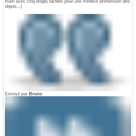
main avec cinq doigts tactiles pour une meilleur préhension des
objets...)
Envoyé par
Bruno