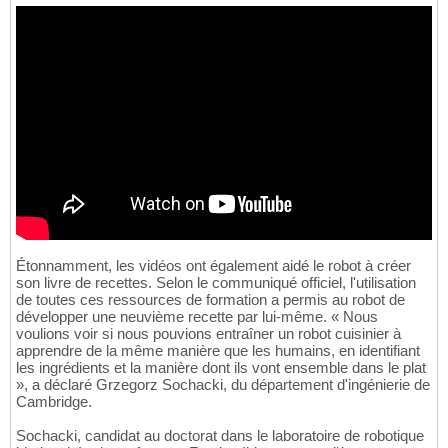
Étonnamment, les vidéos ont également aidé le robot à créer
son livre de recettes. Selon le communiqué officiel, l'utilisation
de toutes ces ressources de formation a permis au robot de
développer une neuvième recette par lui-même. « Nous
voulions voir si nous pouvions entraîner un robot cuisinier à
apprendre de la même manière que les humains, en identifiant
les ingrédients et la manière dont ils vont ensemble dans le plat
», a déclaré Grzegorz Sochacki, du département d'ingénierie de
Cambridge.
Sochacki, candidat au doctorat dans le laboratoire de robotique