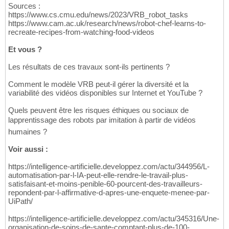
Sources :
https://www.cs.cmu.edu/news/2023/VRB_robot_tasks
https://www.cam.ac.uk/research/news/robot-chef-learns-to-
recreate-recipes-from-watching-food-videos
Et vous ?
Les résultats de ces travaux sont-ils pertinents ?
Comment le modèle VRB peut-il gérer la diversité et la
variabilité des vidéos disponibles sur Internet et YouTube ?
Quels peuvent être les risques éthiques ou sociaux de
lapprentissage des robots par imitation à partir de vidéos
humaines ?
Voir aussi :
https://intelligence-artificielle.developpez.com/actu/344956/L-
automatisation-par-l-IA-peut-elle-rendre-le-travail-plus-
satisfaisant-et-moins-penible-60-pourcent-des-travailleurs-
repondent-par-l-affirmative-d-apres-une-enquete-menee-par-
UiPath/
https://intelligence-artificielle.developpez.com/actu/345316/Une-
organisation-de-soins-de-sante-comptant-plus-de-100-