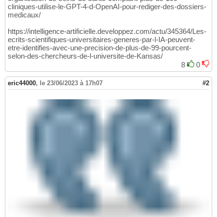
cliniques-utilise-le-GPT-4-d-OpenAI-pour-rediger-des-dossiers-
medicaux/
https://intelligence-artificielle.developpez.com/actu/345364/Les-
ecrits-scientifiques-universitaires-generes-par-l-IA-peuvent-
etre-identifies-avec-une-precision-de-plus-de-99-pourcent-
selon-des-chercheurs-de-l-universite-de-Kansas/
8
0
eric44000
,
le 23/06/2023 à 17h07
#2