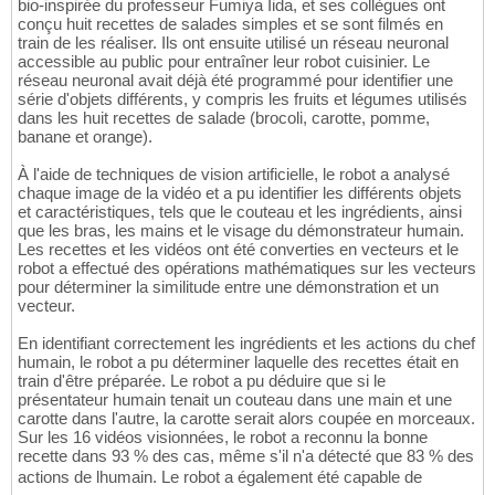
bio-inspirée du professeur Fumiya Iida, et ses collègues ont
conçu huit recettes de salades simples et se sont filmés en
train de les réaliser. Ils ont ensuite utilisé un réseau neuronal
accessible au public pour entraîner leur robot cuisinier. Le
réseau neuronal avait déjà été programmé pour identifier une
série d'objets différents, y compris les fruits et légumes utilisés
dans les huit recettes de salade (brocoli, carotte, pomme,
banane et orange).
À l'aide de techniques de vision artificielle, le robot a analysé
chaque image de la vidéo et a pu identifier les différents objets
et caractéristiques, tels que le couteau et les ingrédients, ainsi
que les bras, les mains et le visage du démonstrateur humain.
Les recettes et les vidéos ont été converties en vecteurs et le
robot a effectué des opérations mathématiques sur les vecteurs
pour déterminer la similitude entre une démonstration et un
vecteur.
En identifiant correctement les ingrédients et les actions du chef
humain, le robot a pu déterminer laquelle des recettes était en
train d'être préparée. Le robot a pu déduire que si le
présentateur humain tenait un couteau dans une main et une
carotte dans l'autre, la carotte serait alors coupée en morceaux.
Sur les 16 vidéos visionnées, le robot a reconnu la bonne
recette dans 93 % des cas, même s'il n'a détecté que 83 % des
actions de lhumain. Le robot a également été capable de