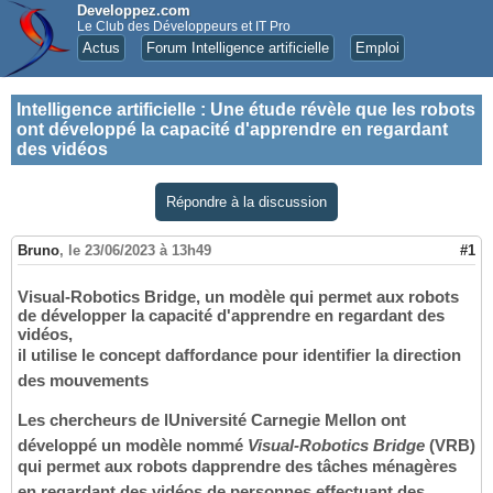
Developpez.com
Le Club des Développeurs et IT Pro
Actus
Forum Intelligence artificielle
Emploi
Intelligence artificielle
:
Une étude révèle que les robots
ont développé la capacité d'apprendre en regardant
des vidéos
Répondre à la discussion
Bruno
,
le 23/06/2023 à 13h49
#1
Visual-Robotics Bridge, un modèle qui permet aux robots
de développer la capacité d'apprendre en regardant des
vidéos,
il utilise le concept daffordance pour identifier la direction
des mouvements
Les chercheurs de lUniversité Carnegie Mellon ont
développé un modèle nommé
Visual-Robotics Bridge
(VRB)
qui permet aux robots dapprendre des tâches ménagères
en regardant des vidéos de personnes effectuant des