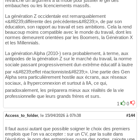
revanche un argument à la mode pour justifier le gel des
embauches ou les licenciements massifs.
La génération Z occidentale est remarquablement
«&#8239;différente des précédentes&#8239;», de par son
éducation, son rapport au travail et ses ambitions. Cela la rend
beaucoup moins compatible avec le monde du travail, dont les
normes demeurent orientées par les Boomers, la Génération X
et les Millennials.
La génération Alpha (2010-) sera probablement, à terme, aux
antipodes de la génération Z sur le marché du travail, la norme
sociale passant progressivement dun extrême éducatif à lautre
par «&#8239;effet réactionniste&#8239;». Une partie des Gen
Alpha sera particulièrement hostile aux écrans, aux réseaux
sociaux, à lhyperconnexion et surtout à lIA, ce qui,
paradoxalement, les préparera mieux aux réalités de la vie
professionnelle que leurs grands frères et surs.
1
0
Access_to_folder
,
le 15/04/2026 à 07h38
#144
Il faut aussi autant que possible soigner le choix des premiers
emplois que l'on va accepter : sur un CV, par la suite dans
l'évolution, le nom des entreprises ouvre des portes, rajoute une