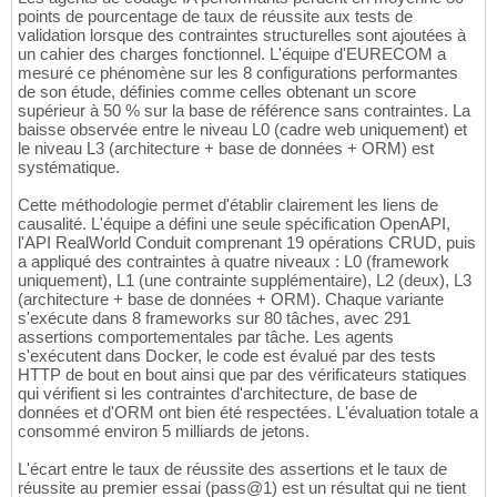
points de pourcentage de taux de réussite aux tests de
validation lorsque des contraintes structurelles sont ajoutées à
un cahier des charges fonctionnel. L'équipe d'EURECOM a
mesuré ce phénomène sur les 8 configurations performantes
de son étude, définies comme celles obtenant un score
supérieur à 50 % sur la base de référence sans contraintes. La
baisse observée entre le niveau L0 (cadre web uniquement) et
le niveau L3 (architecture + base de données + ORM) est
systématique.
Cette méthodologie permet d'établir clairement les liens de
causalité. L'équipe a défini une seule spécification OpenAPI,
l'API RealWorld Conduit comprenant 19 opérations CRUD, puis
a appliqué des contraintes à quatre niveaux : L0 (framework
uniquement), L1 (une contrainte supplémentaire), L2 (deux), L3
(architecture + base de données + ORM). Chaque variante
s'exécute dans 8 frameworks sur 80 tâches, avec 291
assertions comportementales par tâche. Les agents
s'exécutent dans Docker, le code est évalué par des tests
HTTP de bout en bout ainsi que par des vérificateurs statiques
qui vérifient si les contraintes d'architecture, de base de
données et d'ORM ont bien été respectées. L'évaluation totale a
consommé environ 5 milliards de jetons.
L'écart entre le taux de réussite des assertions et le taux de
réussite au premier essai (pass@1) est un résultat qui ne tient