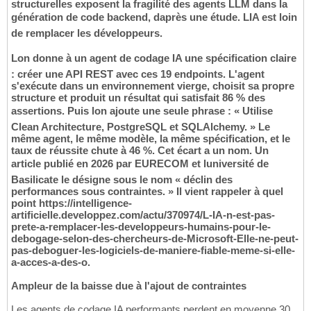
structurelles exposent la fragilité des agents LLM dans la
génération de code backend, daprès une étude. LIA est loin
de remplacer les développeurs.
Lon donne à un agent de codage IA une spécification claire
: créer une API REST avec ces 19 endpoints. L'agent
s'exécute dans un environnement vierge, choisit sa propre
structure et produit un résultat qui satisfait 86 % des
assertions. Puis lon ajoute une seule phrase : « Utilise
Clean Architecture, PostgreSQL et SQLAlchemy. » Le
même agent, le même modèle, la même spécification, et le
taux de réussite chute à 46 %. Cet écart a un nom. Un
article publié en 2026 par EURECOM et luniversité de
Basilicate le désigne sous le nom « déclin des
performances sous contraintes. » Il vient rappeler à quel
point https://intelligence-
artificielle.developpez.com/actu/370974/L-IA-n-est-pas-
prete-a-remplacer-les-developpeurs-humains-pour-le-
debogage-selon-des-chercheurs-de-Microsoft-Elle-ne-peut-
pas-deboguer-les-logiciels-de-maniere-fiable-meme-si-elle-
a-acces-a-des-o.
Ampleur de la baisse due à l'ajout de contraintes
Les agents de codage IA performants perdent en moyenne 30