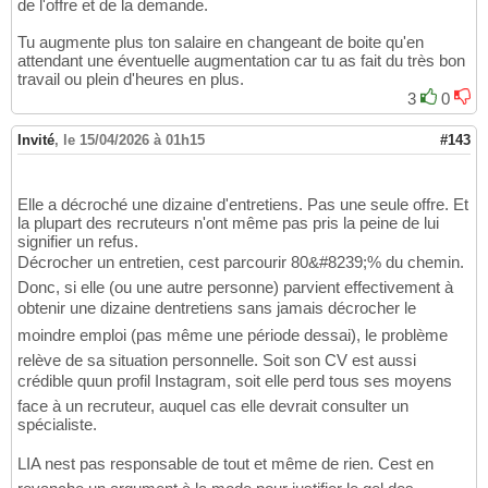
de l'offre et de la demande.
Tu augmente plus ton salaire en changeant de boite qu'en
attendant une éventuelle augmentation car tu as fait du très bon
travail ou plein d'heures en plus.
3
0
Invité
,
le 15/04/2026 à 01h15
#143
Elle a décroché une dizaine d'entretiens. Pas une seule offre. Et
la plupart des recruteurs n'ont même pas pris la peine de lui
signifier un refus.
Décrocher un entretien, cest parcourir 80&#8239;% du chemin.
Donc, si elle (ou une autre personne) parvient effectivement à
obtenir une dizaine dentretiens sans jamais décrocher le
moindre emploi (pas même une période dessai), le problème
relève de sa situation personnelle. Soit son CV est aussi
crédible quun profil Instagram, soit elle perd tous ses moyens
face à un recruteur, auquel cas elle devrait consulter un
spécialiste.
LIA nest pas responsable de tout et même de rien. Cest en