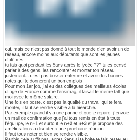
oui, mais ce n'est pas donné à tout le monde d'en avoir un de
réseau, encore moins aux débutants que sont les jeunes
diplômés.
tu fais quoi pendant les 5ans après le lycée ??? tu es censé
parler à des gens, les rencontrer et monter ton réseau
justement... c'est pas bosser enfermé et avoir des bonnes
notes qui te donneront un bon emplois
Pour mon 1er job, j'ai eu des collègues des meilleurs écoles
d'ingé de France comme l'ensimag, il faisait le même taff que
moi avec le même salaire.
Une fois en poste, c'est pas la qualité du travail qui te fera
monter, il faut se rendre visible à la hiéarchie.
Par exemple quand il y'a une panne et que je répare, j''envoie
un mail de confirmation que j'ai tous remis en état à toute
l'équiupe, le n+1 et surtout le
n+2
et
n+3
et je propose des
améliorations à discuter à une prochaine réunion.
Il faut tous noter et bien se rendre visible.
Parfois cela suffit pas, apres 2ans si ta boite te fais rester au