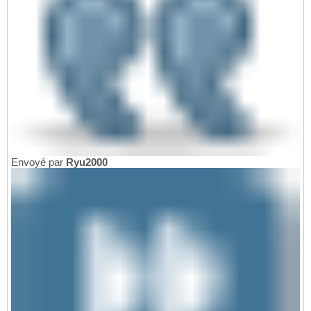
Envoyé par
Ryu2000