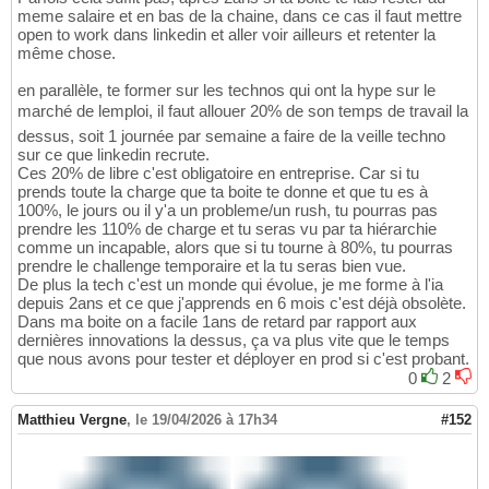
meme salaire et en bas de la chaine, dans ce cas il faut mettre
open to work dans linkedin et aller voir ailleurs et retenter la
même chose.
en parallèle, te former sur les technos qui ont la hype sur le
marché de lemploi, il faut allouer 20% de son temps de travail la
dessus, soit 1 journée par semaine a faire de la veille techno
sur ce que linkedin recrute.
Ces 20% de libre c'est obligatoire en entreprise. Car si tu
prends toute la charge que ta boite te donne et que tu es à
100%, le jours ou il y'a un probleme/un rush, tu pourras pas
prendre les 110% de charge et tu seras vu par ta hiérarchie
comme un incapable, alors que si tu tourne à 80%, tu pourras
prendre le challenge temporaire et la tu seras bien vue.
De plus la tech c'est un monde qui évolue, je me forme à l'ia
depuis 2ans et ce que j'apprends en 6 mois c'est déjà obsolète.
Dans ma boite on a facile 1ans de retard par rapport aux
dernières innovations la dessus, ça va plus vite que le temps
que nous avons pour tester et déployer en prod si c'est probant.
0
2
Matthieu Vergne
,
le 19/04/2026 à 17h34
#152