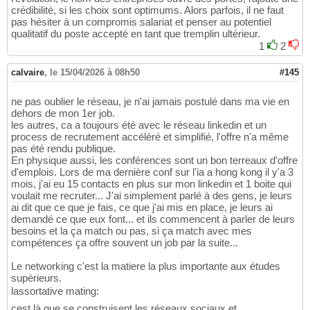
crédibilité, si les choix sont optimums. Alors parfois, il ne faut
pas hésiter à un compromis salariat et penser au potentiel
qualitatif du poste accepté en tant que tremplin ultérieur.
1
2
calvaire
,
le 15/04/2026 à 08h50
#145
ne pas oublier le réseau, je n'ai jamais postulé dans ma vie en
dehors de mon 1er job.
les autres, ca a toujours été avec le réseau linkedin et un
process de recrutement accéléré et simplifié, l'offre n'a même
pas été rendu publique.
En physique aussi, les conférences sont un bon terreaux d'offre
d'emplois. Lors de ma dernière conf sur l'ia a hong kong il y'a 3
mois, j'ai eu 15 contacts en plus sur mon linkedin et 1 boite qui
voulait me recruter... J'ai simplement parlé à des gens, je leurs
ai dit que ce que je fais, ce que j'ai mis en place, je leurs ai
demandé ce que eux font... et ils commencent à parler de leurs
besoins et la ça match ou pas, si ça match avec mes
compétences ça offre souvent un job par la suite...
Le networking c'est la matiere la plus importante aux études
supérieurs.
lassortative mating:
cest là que se construisent les réseaux sociaux et