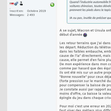
Quand l'industrie automobile f
voitures chinoises, toutes dével
.
prennent les pieds dans le tapi
Inscrit en
Octobre 2019
Messages
2 493
IA ou pas, inutile de préciser 
A se sujet, Macron et Ursula ont
début d'année
Les retour terrains que j'ai dan
les départ. Réduction du télétra
dans les faibles embauche, emba
cause de l'ia" directement, mais
cause, elle permet d'en faire pl
De mon expérience dans mon cont
comme par hasard que des équipe
ils ont été mis sur un autre proj
"Bonne nouvelle" pour ceux déja 
(forte pression sur le marché du 
pour compenser la baisse de pr
Je constate aussi par rapport a
moins d'offre, ca baisse la val
épingle du jeu dans chaque cris
Pour moi c'est une erreur en 2025
faut viser des métiers plus diffi