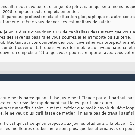
onseiller pour évoluer et changer de job vers un qui sera moins risqué
 en 2025 remplacer pole emplois en entier.
if, parcours professionnels et situation géographique et autre contraint
us former et même vous donner des estimations de salaire.
 je vous dirais d'ouvrir un CTO, de capitaliser dessus tant que vous 
z des revenus passifs et vous pourrez aller n'importe ou sur terre.
xibilité, tant sur vos compétences pour diversifier vos prospections e
 dur de trouver un taff que si vous êtes mobile au niveau national et i
trouver un emplois a l'étranger, vous pourrez emporter avec vous votre 
ecrutements parce qu’on utilise justement Claude partout partout, sa
vraient se réveiller rapidement car l’ia est parti pour durer.
urager mon fils à faire le même métier que moi à savoir du développ
, je ne veux plus qu’il fasse ce métier, il n’aura pas de travail sauf si
t c’est qu’est-ce qu’on propose aux jeunes étudiants à la place ? Ces
 les meilleures études, ne le sont plus, quelles alternatives on peut