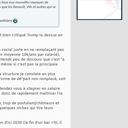
ls face aux nouvelles marques de
s que les Renault, VW et autres qui se
maticiens
t bien critiqué Trump la dessus en
an social juste en ne remplaçant pas
 en moyenne 10k/ans par salarié),
ntends peu de discours que c'est "a
 même si c'est pas la principale
structure je constate en plus
forme de dé"part non remplacé, soit
ttendez vous à stagner en salaire
, donc de rapidement maitriser l'ia
, trop de postulant/chômeurs et
uelques niches qui tire leurs
d'ici 2030 (la fin d'un bac +5), il