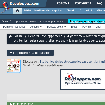
FORUMS
TUTORIELS
FAQ
DI/DSI Solutions d'entreprise
Cloud
IA
ALM
Micros
Vous n'êtes pas encore inscrit sur Developpez.com ?
Inscrivez-vous gratuitem
Derniers messages
Actions
Réseau social
Blogs
Agenda
Chat
Forum
Général Développement
Algorithme & Mathématiqu
Etude : les règles structurelles exposent la fragilité des agents 
+
Répondre à la discussion
Discussion :
Etude : les règles structurelles exposent la fr
Sujet :
Intelligence artificielle
15/12/2025,
22h21