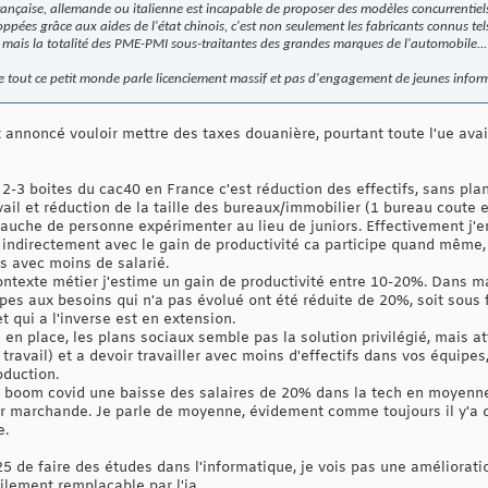
rançaise, allemande ou italienne est incapable de proposer des modèles concurrentie
oppées grâce aux aides de l'état chinois, c'est non seulement les fabricants connus tel
s mais la totalité des PME-PMI sous-traitantes des grandes marques de l'automobile...
que tout ce petit monde parle licenciement massif et pas d'engagement de jeunes infor
 annoncé vouloir mettre des taxes douanière, pourtant toute l'ue avai
s 2-3 boites du cac40 en France c'est réduction des effectifs, sans pl
vail et réduction de la taille des bureaux/immobilier (1 bureau coute
uche de personne expérimenter au lieu de juniors. Effectivement j'e
 indirectement avec le gain de productivité ca participe quand même,
us avec moins de salarié.
exte métier j'estime un gain de productivité entre 10-20%. Dans ma 
s aux besoins qui n'a pas évolué ont été réduite de 20%, soit sous 
et qui a l'inverse est en extension.
en place, les plans sociaux semble pas la solution privilégié, mais a
travail) et a devoir travailler avec moins d'effectifs dans vos équipes
oduction.
u boom covid une baisse des salaires de 20% dans la tech en moyenne
eur marchande. Je parle de moyenne, évidement comme toujours il y'a q
e.
 de faire des études dans l'informatique, je vois pas une amélioration 
cilement remplaçable par l'ia.