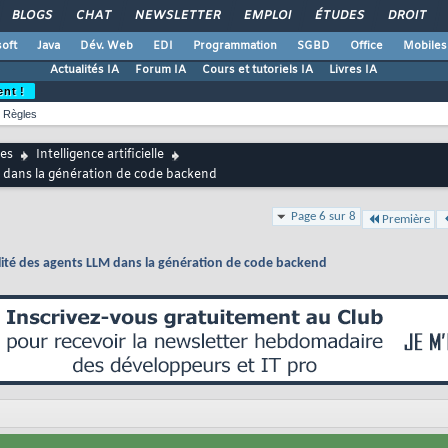
BLOGS
CHAT
NEWSLETTER
EMPLOI
ÉTUDES
DROIT
oft
Java
Dév. Web
EDI
Programmation
SGBD
Office
Mobiles
Actualités IA
Forum IA
Cours et tutoriels IA
Livres IA
ent !
Règles
es
Intelligence artificielle
LLM dans la génération de code backend
Page 6 sur 8
Première
agilité des agents LLM dans la génération de code backend