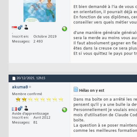
Et bien demandé à l'ia de vous c
en orientation, il pourrait déjà
En fonction de vos diplômes, cert
conseiller vers quels métier vo
d'une manière générale générale,
.
Inscrit en
Octobre 2019
sera la merde au moins vous aure
Messages
2 493
Il faut absolument gagner en fle
êtes dans la creuse ce sera plus
Et si vous quittez le pays pour 
20/12/2025,
12h15
akuma8
Hélas on y est
Membre confirmé
Dans ma boite on a arrêté les r
pensent qu’il y a une bulle ia de
Personnellement je voulais enco
Avide d'apprentissage
mois d’utilisation de Claude Code
Inscrit en
Avril 2012
boite.
Messages
81
La question à se poser maintenan
comme les meilleures formations,