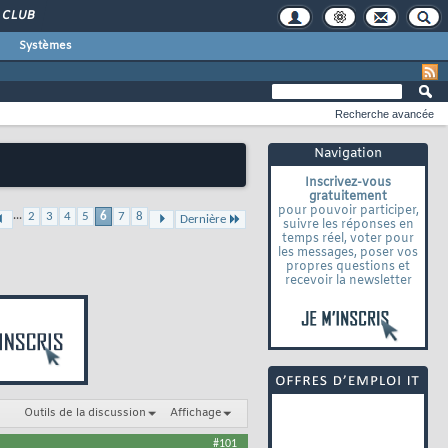
CLUB
Systèmes
Recherche avancée
Navigation
Inscrivez-vous
gratuitement
pour pouvoir participer,
...
2
3
4
5
6
7
8
Dernière
suivre les réponses en
temps réel, voter pour
les messages, poser vos
propres questions et
recevoir la newsletter
Outils de la discussion
Affichage
#101