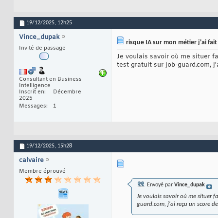
19/12/2025,
12h25
Vince_dupak
risque IA sur mon métier j'ai fait 
Invité de passage
Je voulais savoir où me situer f
test gratuit sur job-guard.com, 
Consultant en Business
Intelligence
Inscrit en
Décembre
2025
Messages
1
19/12/2025,
15h28
calvaire
Membre éprouvé
Envoyé par
Vince_dupak
Je voulais savoir où me situer f
guard.com, j'ai reçu un score d