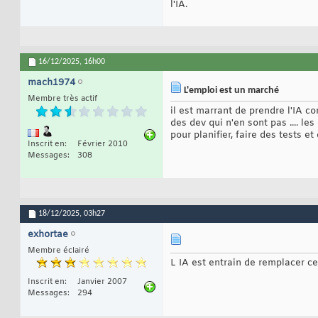
l'IA.
16/12/2025,
16h00
mach1974
L'emploi est un marché
Membre très actif
il est marrant de prendre l'IA 
des dev qui n'en sont pas .... le
pour planifier, faire des tests e
Inscrit en
Février 2010
Messages
308
18/12/2025,
03h27
exhortae
Membre éclairé
L IA est entrain de remplacer c
Inscrit en
Janvier 2007
Messages
294