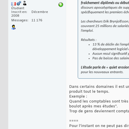
fraîchement diplômés ou débuta
discours apocalyptiques de supp
Étudiant
Inscrit en
Décembre
spécifiquement les premiers éch
2008
Messages
11 176
Les chercheurs Erik Brynjolfsso
couvrant 25 millions de salariés
l’emploi.
Résultats :
13 % de déclin de l’emplo
développement logiciel
Aucun recul significatif
Pas de baisse des salai
L’étude parle de « quiet erosion
pour les nouveaux entrants.
Dans certains domaines il est un
produit tout le temps.
Exemple :
Quand les comptables sont très r
boulot après mes études".
Trop de gens deviennent comptabl
====
Pour l'instant on ne peut pas di