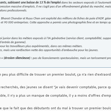
nts, subissent une baisse de 13 % de l’emploi
dans les secteurs exposés à l’automati
ression massive d’emplois, il ne s’agit pas d’un effondrement global du marché, mais
elons professionnels.
n, Bharat Chandar et Ruyu Chen ont exploité des millions de fiches de paie d’ADP, géan
 et 90 000 entreprises. Cette approche a permis une photographie fine et en temps quas
i junior dans les métiers exposés à l’IA générative (service client, comptabilité, suppo
 d’entrée de gamme).
 pour les travailleurs plus expérimentés, dans ces mêmes métiers.
res, mais une raréfaction nette des opportunités d’embauche pour les jeunes.
 » (érosion silencieuse) :
pas de licenciements spectaculaires, mais un tarissement pro
 peu plus difficile de trouver un premier boulot, ça n'a rien d'extraor
echerchés, des jeunes se disent "je vais devenir comptable, parce qu'i
e, il n'y a plus un manque de comptable, il y a moins d'offres d'emp
re que le fait que des débutants ont du mal à trouver un premier boulo