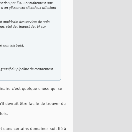
sation par l’IA. Contrairement aux
 d’un glissement silencieux affectant
t américain des services de paie
i réel de l’impact de l’IA sur
rt administratif,
gressif du pipeline de recrutement
dinaire c'est quelque chose qui se
l devrait être facile de trouver du
lois.
t dans certains domaines soit lié à