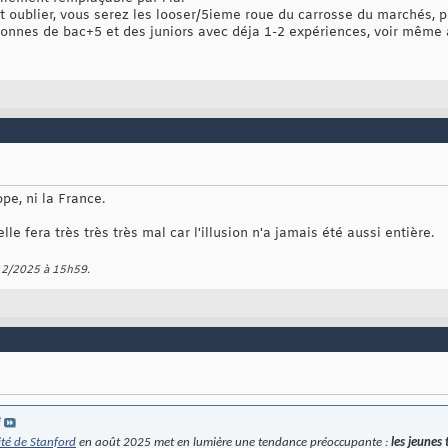
t oublier, vous serez les looser/5ieme roue du carrosse du marchés, 
onnes de bac+5 et des juniors avec déja 1-2 expériences, voir même 
pe, ni la France.
lle fera très très très mal car l'illusion n'a jamais été aussi entière.
/12/2025 à
15h59
.
e
ité de Stanford
en août 2025 met en lumière une tendance préoccupante :
les jeunes 