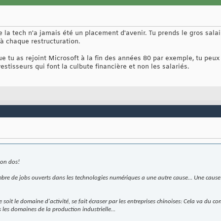
e la tech n'a jamais été un placement d'avenir. Tu prends le gros salai
 à chaque restructuration.
que tu as rejoint Microsoft à la fin des années 80 par exemple, tu peux 
vestisseurs qui font la culbute financière et non les salariés.
 bon dos!
ombre de jobs ouverts dans les technologies numériques a une autre cause... Une cau
soit le domaine d'activité, se fait écraser par les entreprises chinoises: Cela va du co
les domaines de la production industrielle...