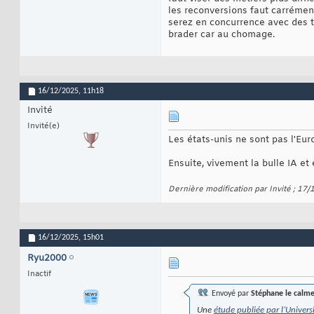
les reconversions faut carrémen
serez en concurrence avec des t
brader car au chomage.
16/12/2025,
11h18
Invité
Invité(e)
Les états-unis ne sont pas l'Euro
Ensuite, vivement la bulle IA et e
Dernière modification par Invité ; 17
16/12/2025,
15h01
Ryu2000
Inactif
Envoyé par
Stéphane le calm
Une
étude publiée par l’Univers