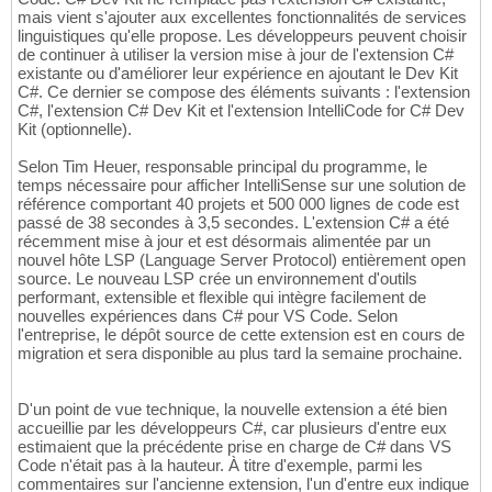
mais vient s'ajouter aux excellentes fonctionnalités de services
linguistiques qu'elle propose. Les développeurs peuvent choisir
de continuer à utiliser la version mise à jour de l'extension C#
existante ou d'améliorer leur expérience en ajoutant le Dev Kit
C#. Ce dernier se compose des éléments suivants : l'extension
C#, l'extension C# Dev Kit et l'extension IntelliCode for C# Dev
Kit (optionnelle).
Selon Tim Heuer, responsable principal du programme, le
temps nécessaire pour afficher IntelliSense sur une solution de
référence comportant 40 projets et 500 000 lignes de code est
passé de 38 secondes à 3,5 secondes. L'extension C# a été
récemment mise à jour et est désormais alimentée par un
nouvel hôte LSP (Language Server Protocol) entièrement open
source. Le nouveau LSP crée un environnement d'outils
performant, extensible et flexible qui intègre facilement de
nouvelles expériences dans C# pour VS Code. Selon
l'entreprise, le dépôt source de cette extension est en cours de
migration et sera disponible au plus tard la semaine prochaine.
D'un point de vue technique, la nouvelle extension a été bien
accueillie par les développeurs C#, car plusieurs d'entre eux
estimaient que la précédente prise en charge de C# dans VS
Code n'était pas à la hauteur. À titre d'exemple, parmi les
commentaires sur l'ancienne extension, l'un d'entre eux indique