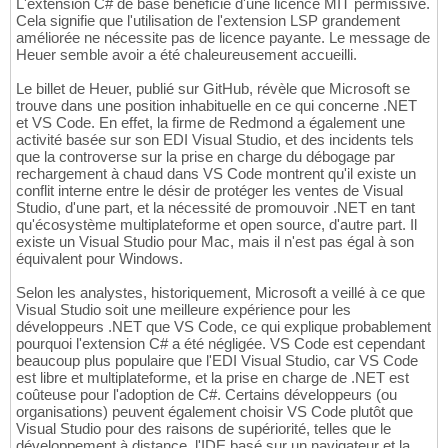
L'extension C# de base bénéficie d'une licence MIT permissive.
Cela signifie que l'utilisation de l'extension LSP grandement
améliorée ne nécessite pas de licence payante. Le message de
Heuer semble avoir a été chaleureusement accueilli.
Le billet de Heuer, publié sur GitHub, révèle que Microsoft se
trouve dans une position inhabituelle en ce qui concerne .NET
et VS Code. En effet, la firme de Redmond a également une
activité basée sur son EDI Visual Studio, et des incidents tels
que la controverse sur la prise en charge du débogage par
rechargement à chaud dans VS Code montrent qu'il existe un
conflit interne entre le désir de protéger les ventes de Visual
Studio, d'une part, et la nécessité de promouvoir .NET en tant
qu'écosystème multiplateforme et open source, d'autre part. Il
existe un Visual Studio pour Mac, mais il n'est pas égal à son
équivalent pour Windows.
Selon les analystes, historiquement, Microsoft a veillé à ce que
Visual Studio soit une meilleure expérience pour les
développeurs .NET que VS Code, ce qui explique probablement
pourquoi l'extension C# a été négligée. VS Code est cependant
beaucoup plus populaire que l'EDI Visual Studio, car VS Code
est libre et multiplateforme, et la prise en charge de .NET est
coûteuse pour l'adoption de C#. Certains développeurs (ou
organisations) peuvent également choisir VS Code plutôt que
Visual Studio pour des raisons de supériorité, telles que le
développement à distance, l'IDE basé sur un navigateur et la