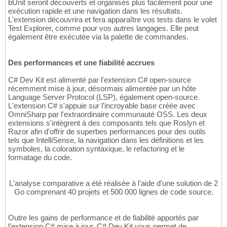
bUnit seront découverts et organisés plus facilement pour une
exécution rapide et une navigation dans les résultats.
L'extension découvrira et fera apparaître vos tests dans le volet
Test Explorer, comme pour vos autres langages. Elle peut
également être exécutée via la palette de commandes.
Des performances et une fiabilité accrues
C# Dev Kit est alimenté par l'extension C# open-source
récemment mise à jour, désormais alimentée par un hôte
Language Server Protocol (LSP), également open-source.
L'extension C# s'appuie sur l'incroyable base créée avec
OmniSharp par l'extraordinaire communauté OSS. Les deux
extensions s'intègrent à des composants tels que Roslyn et
Razor afin d'offrir de superbes performances pour des outils
tels que IntelliSense, la navigation dans les définitions et les
symboles, la coloration syntaxique, le refactoring et le
formatage du code.
L'analyse comparative a été réalisée à l'aide d'une solution de 2
Go comprenant 40 projets et 500 000 lignes de code source.
Outre les gains de performance et de fiabilité apportés par
l'extension C# mise à jour, C# Dev Kit vous permet de