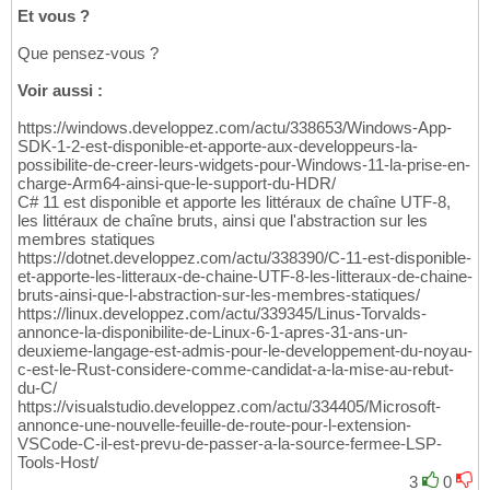
Et vous ?
Que pensez-vous ?
Voir aussi :
https://windows.developpez.com/actu/338653/Windows-App-
SDK-1-2-est-disponible-et-apporte-aux-developpeurs-la-
possibilite-de-creer-leurs-widgets-pour-Windows-11-la-prise-en-
charge-Arm64-ainsi-que-le-support-du-HDR/
C# 11 est disponible et apporte les littéraux de chaîne UTF-8,
les littéraux de chaîne bruts, ainsi que l'abstraction sur les
membres statiques
https://dotnet.developpez.com/actu/338390/C-11-est-disponible-
et-apporte-les-litteraux-de-chaine-UTF-8-les-litteraux-de-chaine-
bruts-ainsi-que-l-abstraction-sur-les-membres-statiques/
https://linux.developpez.com/actu/339345/Linus-Torvalds-
annonce-la-disponibilite-de-Linux-6-1-apres-31-ans-un-
deuxieme-langage-est-admis-pour-le-developpement-du-noyau-
c-est-le-Rust-considere-comme-candidat-a-la-mise-au-rebut-
du-C/
https://visualstudio.developpez.com/actu/334405/Microsoft-
annonce-une-nouvelle-feuille-de-route-pour-l-extension-
VSCode-C-il-est-prevu-de-passer-a-la-source-fermee-LSP-
Tools-Host/
3
0