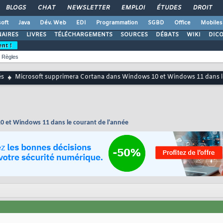
BLOGS
CHAT
NEWSLETTER
EMPLOI
ÉTUDES
DROIT
oft
Java
Dév. Web
EDI
Programmation
SGBD
Office
Mobiles
AIRES
LIVRES
TÉLÉCHARGEMENTS
SOURCES
DÉBATS
WIKI
DIC
ent !
Règles
és
Microsoft supprimera Cortana dans Windows 10 et Windows 11 dans le
 et Windows 11 dans le courant de l'année