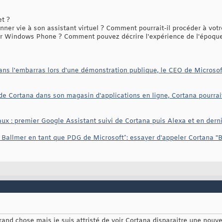
et ?
ner vie à son assistant virtuel ? Comment pourrait-il procéder à votr
ur Windows Phone ? Comment pouvez décrire l'expérience de l'époqu
ns l'embarras lors d'une démonstration publique, le CEO de Microsoft
 de Cortana dans son magasin d'applications en ligne, Cortana pourra
x : premier Google Assistant suivi de Cortana puis Alexa et en dernier
 Ballmer en tant que PDG de Microsoft*: essayer d'appeler Cortana "B
grand chose mais je suis attristé de voir Cortana disparaitre une nouve