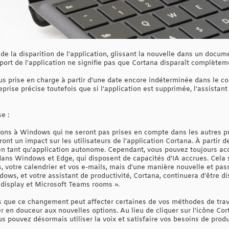
 de la disparition de l'application, glissant la nouvelle dans un docu
upport de l'application ne signifie pas que Cortana disparaît complètem
us prise en charge à partir d'une date encore indéterminée dans le co
eprise précise toutefois que si l'application est supprimée, l'assista
e :
ions à Windows qui ne seront pas prises en compte dans les autres p
nt un impact sur les utilisateurs de l'application Cortana. À partir d
 tant qu'application autonome. Cependant, vous pouvez toujours ac
 dans Windows et Edge, qui disposent de capacités d'IA accrues. Cela 
es, votre calendrier et vos e-mails, mais d'une manière nouvelle et p
ws, et votre assistant de productivité, Cortana, continuera d'être d
display et Microsoft Teams rooms ».
s que ce changement peut affecter certaines de vos méthodes de trav
 en douceur aux nouvelles options. Au lieu de cliquer sur l'icône Cort
s pouvez désormais utiliser la voix et satisfaire vos besoins de produc