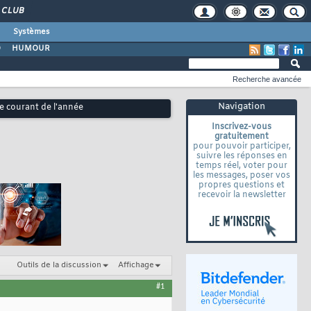
CLUB
Systèmes
O
HUMOUR
Recherche avancée
Navigation
 courant de l'année
Inscrivez-vous
gratuitement
pour pouvoir participer,
suivre les réponses en
temps réel, voter pour
les messages, poser vos
propres questions et
recevoir la newsletter
Outils de la discussion
Affichage
#1