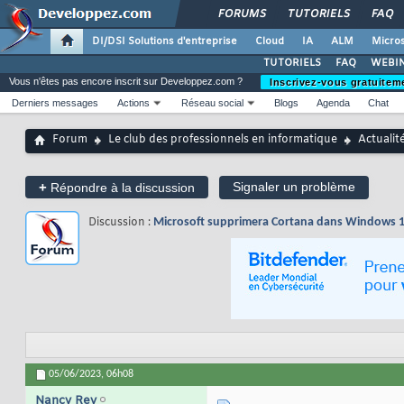
FORUMS
TUTORIELS
FAQ
DI/DSI Solutions d'entreprise
Cloud
IA
ALM
Micros
TUTORIELS
FAQ
WEBIN
Vous n'êtes pas encore inscrit sur Developpez.com ?
Inscrivez-vous gratuitem
Derniers messages
Actions
Réseau social
Blogs
Agenda
Chat
Forum
Le club des professionnels en informatique
Actualit
+
Signaler un problème
Répondre à la discussion
Discussion :
Microsoft supprimera Cortana dans Windows 10
05/06/2023,
06h08
Nancy Rey