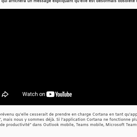
r qui affichera un message expliquant qu'elle est désormais obsolète
t prévenu qu'elle cesserait de prendre en charge Cortana en tant qu'
", mais nous y sommes déjà. Si l'application Cortana ne fonctionne p
t de productivité" dans Outlook mobile, Teams mobile, Microsoft Team