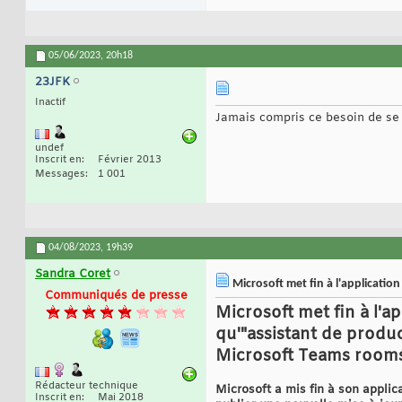
05/06/2023,
20h18
23JFK
Inactif
Jamais compris ce besoin de se 
undef
Inscrit en
Février 2013
Messages
1 001
04/08/2023,
19h39
Sandra Coret
Microsoft met fin à l'applicati
Communiqués de presse
Microsoft met fin à l'a
qu'"assistant de produ
Microsoft Teams room
Rédacteur technique
Microsoft a mis fin à son applic
Inscrit en
Mai 2018