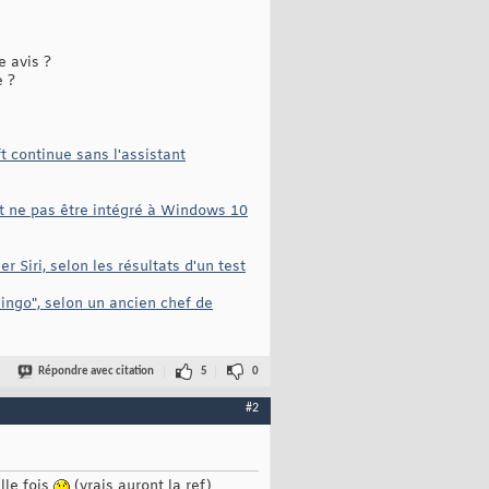
e avis ?
e ?
 continue sans l'assistant
it ne pas être intégré à Windows 10
 Siri, selon les résultats d'un test
ingo", selon un ancien chef de
Répondre avec citation
5
0
#2
lle fois
(vrais auront la ref)