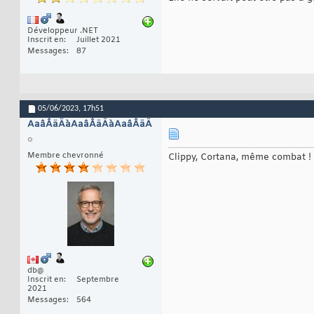
Développeur .NET
Inscrit en
Juillet 2021
Messages
87
05/06/2023,
17h51
AaâÂäÄàAaâÂäÄàAaâÂäÄ
Membre chevronné
Clippy, Cortana, même combat !
db@
Inscrit en
Septembre
2021
Messages
564