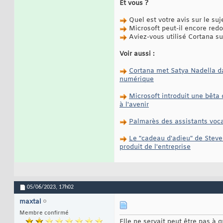
Et vous ?
Quel est votre avis sur le suj
Microsoft peut-il encore redon
Aviez-vous utilisé Cortana s
Voir aussi :
Cortana met Satya Nadella da
numérique
Microsoft introduit une bêta
à l'avenir
Palmarès des assistants vocau
Le "cadeau d'adieu" de Steve
produit de l'entreprise
05/06/2023,
17h02
maxtal
Membre confirmé
Elle ne servait peut être pas à 