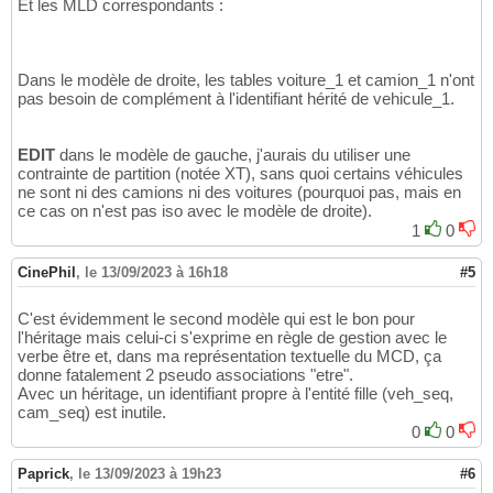
Et les MLD correspondants :
Dans le modèle de droite, les tables voiture_1 et camion_1 n'ont
pas besoin de complément à l'identifiant hérité de vehicule_1.
EDIT
dans le modèle de gauche, j'aurais du utiliser une
contrainte de partition (notée XT), sans quoi certains véhicules
ne sont ni des camions ni des voitures (pourquoi pas, mais en
ce cas on n'est pas iso avec le modèle de droite).
1
0
CinePhil
,
le 13/09/2023 à 16h18
#5
C'est évidemment le second modèle qui est le bon pour
l'héritage mais celui-ci s'exprime en règle de gestion avec le
verbe être et, dans ma représentation textuelle du MCD, ça
donne fatalement 2 pseudo associations "etre".
Avec un héritage, un identifiant propre à l'entité fille (veh_seq,
cam_seq) est inutile.
0
0
Paprick
,
le 13/09/2023 à 19h23
#6