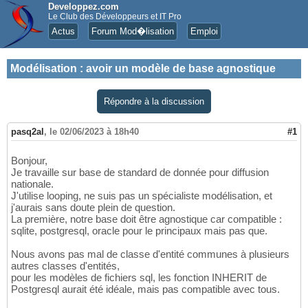
Developpez.com
Le Club des Développeurs et IT Pro
Actus
Forum Mod�lisation
Emploi
Modélisation
:
avoir un modèle de base agnostique
Répondre à la discussion
pasq2al
,
le 02/06/2023 à 18h40
#1
Bonjour,
Je travaille sur base de standard de donnée pour diffusion
nationale.
J'utilise looping, ne suis pas un spécialiste modélisation, et
j'aurais sans doute plein de question.
La première, notre base doit être agnostique car compatible :
sqlite, postgresql, oracle pour le principaux mais pas que.
Nous avons pas mal de classe d'entité communes à plusieurs
autres classes d'entités,
pour les modèles de fichiers sql, les fonction INHERIT de
Postgresql aurait été idéale, mais pas compatible avec tous.