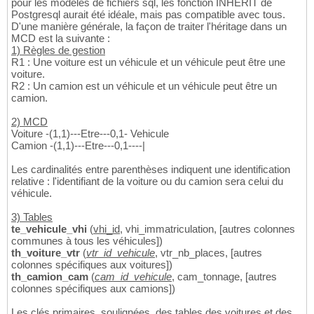
pour les modèles de fichiers sql, les fonction INHERIT de
Postgresql aurait été idéale, mais pas compatible avec tous.
D'une manière générale, la façon de traiter l'héritage dans un
MCD est la suivante :
1) Règles de gestion
R1 : Une voiture est un véhicule et un véhicule peut être une
voiture.
R2 : Un camion est un véhicule et un véhicule peut être un
camion.
2) MCD
Voiture -(1,1)---Etre---0,1- Vehicule
Camion -(1,1)---Etre---0,1----|
Les cardinalités entre parenthèses indiquent une identification
relative : l'identifiant de la voiture ou du camion sera celui du
véhicule.
3) Tables
te_vehicule_vhi
(
vhi_id
, vhi_immatriculation, [autres colonnes
communes à tous les véhicules])
th_voiture_vtr
(
vtr_id_vehicule
, vtr_nb_places, [autres
colonnes spécifiques aux voitures])
th_camion_cam
(
cam_id_vehicule
, cam_tonnage, [autres
colonnes spécifiques aux camions])
Les clés primaires, soulignées, des tables des voitures et des