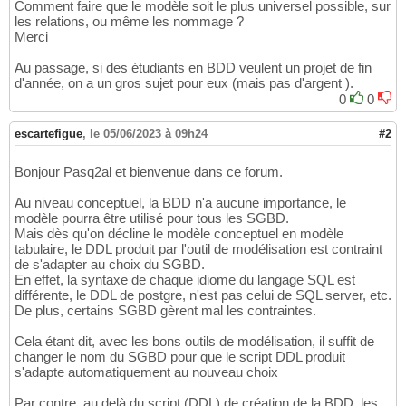
Comment faire que le modèle soit le plus universel possible, sur
les relations, ou même les nommage ?
Merci
Au passage, si des étudiants en BDD veulent un projet de fin
d'année, on a un gros sujet pour eux (mais pas d'argent ).
0
0
escartefigue
,
le 05/06/2023 à 09h24
#2
Bonjour Pasq2al et bienvenue dans ce forum.
Au niveau conceptuel, la BDD n'a aucune importance, le
modèle pourra être utilisé pour tous les SGBD.
Mais dès qu'on décline le modèle conceptuel en modèle
tabulaire, le DDL produit par l'outil de modélisation est contraint
de s'adapter au choix du SGBD.
En effet, la syntaxe de chaque idiome du langage SQL est
différente, le DDL de postgre, n'est pas celui de SQL server, etc.
De plus, certains SGBD gèrent mal les contraintes.
Cela étant dit, avec les bons outils de modélisation, il suffit de
changer le nom du SGBD pour que le script DDL produit
s'adapte automatiquement au nouveau choix
Par contre, au delà du script (DDL) de création de la BDD, les