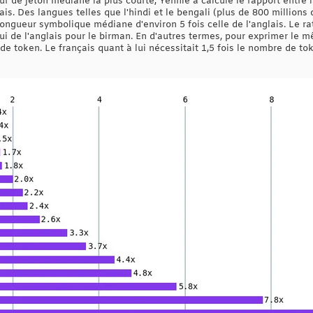
ur de jeton médiane la plus courte, Yennie a calculé le rapport entre
ais. Des langues telles que l'hindi et le bengali (plus de 800 millions
ngueur symbolique médiane d'environ 5 fois celle de l'anglais. Le rati
lui de l'anglais pour le birman. En d'autres termes, pour exprimer le
 de token. Le français quant à lui nécessitait 1,5 fois le nombre de t