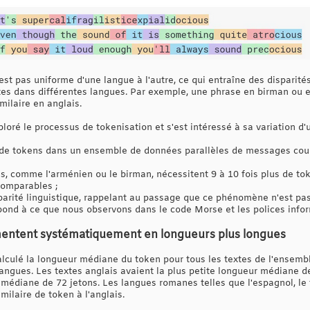
st pas uniforme d'une langue à l'autre, ce qui entraîne des disparité
es dans différentes langues. Par exemple, une phrase en birman ou e
milaire en anglais.
loré le processus de tokenisation et s'est intéressé à sa variation d'u
 de tokens dans un ensemble de données parallèles de messages court
s, comme l'arménien ou le birman, nécessitent 9 à 10 fois plus de tok
omparables ;
sparité linguistique, rappelant au passage que ce phénomène n'est pas
pond à ce que nous observons dans le code Morse et les polices info
mentent systématiquement en longueurs plus longues
lculé la longueur médiane du token pour tous les textes de l'ensemb
gues. Les textes anglais avaient la plus petite longueur médiane de
médiane de 72 jetons. Les langues romanes telles que l'espagnol, le f
ilaire de token à l'anglais.