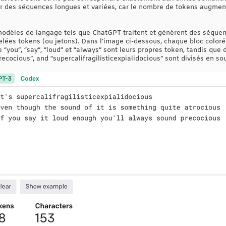
er des séquences longues et variées, car le nombre de tokens augment
s modèles de langage tels que ChatGPT traitent et génèrent des séquen
pelées tokens (ou jetons). Dans l'image ci-dessous, chaque bloc color
 “you”, “say”, “loud” et “always” sont leurs propres token, tandis que
recocious”, and “supercalifragilisticexpialidocious” sont divisés en so