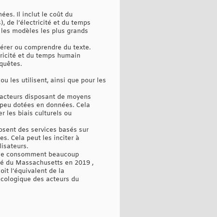
es. Il inclut le coût du
, de l’électricité et du temps
 les modèles les plus grands
nérer ou comprendre du texte.
ctricité et du temps humain
equêtes.
 les utilisent, ainsi que pour les
 acteurs disposant de moyens
 peu dotées en données. Cela
r les biais culturels ou
posent des services basés sur
es. Cela peut les inciter à
lisateurs.
gage consomment beaucoup
ité du Massachusetts en 2019 ,
t l’équivalent de la
écologique des acteurs du