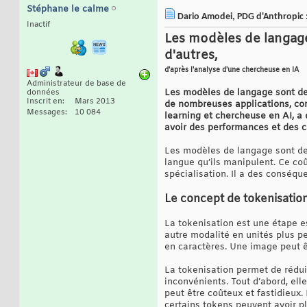
Stéphane le calme
Dario Amodei, PDG d'Anthropic :
Inactif
Les modèles de langage
d'autres,
d'après l'analyse d'une chercheuse en IA
Administrateur de base de
Les modèles de langage sont des
données
Inscrit en
Mars 2013
de nombreuses applications, com
Messages
10 084
learning et chercheuse en AI, a 
avoir des performances et des co
Les modèles de langage sont des 
langue qu’ils manipulent. Ce co
spécialisation. Il a des conséqu
Le concept de tokenisatio
La tokenisation est une étape e
autre modalité en unités plus p
en caractères. Une image peut 
La tokenisation permet de réduir
inconvénients. Tout d’abord, el
peut être coûteux et fastidieux.
certains tokens peuvent avoir p