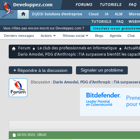
FORUMS
TUTORIELS
FAQ
DI/DSI Solutions d'entreprise
Cloud
IA
ALM
Micros
TUTORIELS
FAQ
WEBIN
Vous n'êtes pas encore inscrit sur Developpez.com ?
Inscrivez-vous gratuitem
Derniers messages
Actions
Réseau social
Blogs
Agenda
Chat
Forum
Le club des professionnels en informatique
Actualit
Dario Amodei, PDG d'Anthropic : l'IA surpassera bientôt les capa
+
Signaler un problème
Répondre à la discussion
Discussion :
Dario Amodei, PDG d'Anthropic : l'IA surpasse
26/05/2023,
18h20