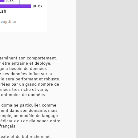
éterminent son comportement,
 être entraîné et déployé.
age a besoin de données
e ces données influe sur la
èle sera performant et robuste.
arlées par un grand nombre de
nées très riche et varié,
n ont moins de données
n domaine particulier, comme
rtinent dans son domaine, mais
exemple, un modèle de langage
médicaux ou de dialogues entre
français.
texte et du but recherché.