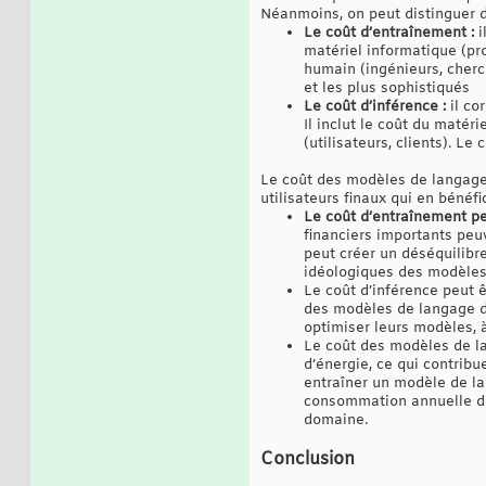
Néanmoins, on peut distinguer d
Le coût d’entraînement :
i
matériel informatique (pro
humain (ingénieurs, cherc
et les plus sophistiqués
Le coût d’inférence :
il co
Il inclut le coût du matéri
(utilisateurs, clients). L
Le coût des modèles de langage a
utilisateurs finaux qui en bénéf
Le coût d’entraînement peut
financiers importants peu
peut créer un déséquilibre
idéologiques des modèles
Le coût d’inférence peut ê
des modèles de langage doi
optimiser leurs modèles, à
Le coût des modèles de l
d’énergie, ce qui contrib
entraîner un modèle de l
consommation annuelle de 
domaine.
Conclusion