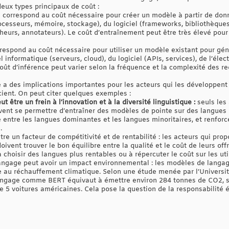
eux types principaux de coût :
l correspond au coût nécessaire pour créer un modèle à partir de donné
cesseurs, mémoire, stockage), du logiciel (frameworks, bibliothèques)
heurs, annotateurs). Le coût d’entraînement peut être très élevé pour
rrespond au coût nécessaire pour utiliser un modèle existant pour gé
el informatique (serveurs, cloud), du logiciel (APIs, services), de l’éle
e coût d’inférence peut varier selon la fréquence et la complexité des r
 des implications importantes pour les acteurs qui les développent ou
icient. On peut citer quelques exemples :
 être un frein à l’innovation et à la diversité linguistique :
seuls les
vent se permettre d’entraîner des modèles de pointe sur des langues
 entre les langues dominantes et les langues minoritaires, et renforce
.
tre un facteur de compétitivité et de rentabilité : les acteurs qui pro
vent trouver le bon équilibre entre la qualité et le coût de leurs offr
 choisir des langues plus rentables ou à répercuter le coût sur les uti
angage peut avoir un impact environnemental : les modèles de lan
ue au réchauffement climatique. Selon une étude menée par l’Univers
angage comme BERT équivaut à émettre environ 284 tonnes de CO2, soi
5 voitures américaines. Cela pose la question de la responsabilité 