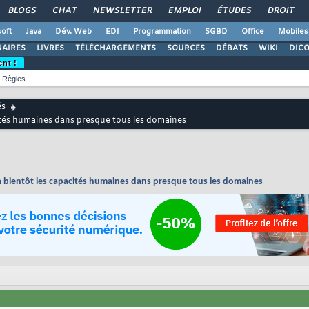
BLOGS
CHAT
NEWSLETTER
EMPLOI
ÉTUDES
DROIT
oft
Java
Dév. Web
EDI
Programmation
SGBD
Office
Mobiles
AIRES
LIVRES
TÉLÉCHARGEMENTS
SOURCES
DÉBATS
WIKI
DIC
ent !
Règles
és
cités humaines dans presque tous les domaines
ra bientôt les capacités humaines dans presque tous les domaines