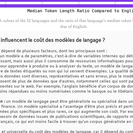
i influencent le coût des modèles de langage ?
dépend de plusieurs facteurs, dont les principaux sont :
un modèle a de paramètres, c’est-à-dire de variables internes qui d
uissant, mais aussi plus il consomme de ressources informatiques pour
our apprendre à produire ou à analyser du texte, un modèle de lang
re de textes étiquetés ou non qui lui servent d’exemples. La qualité d
es données sont diverses, représentatives et sans erreur, plus le mod
posent de plus de données que d’autres, notamment celles qui sont p
entes sur le web. Par exemple, l’anglais bénéficie d’un corpus de don
oins répandues ou moins numérisées comme le basque ou le tibétai
n :
un modèle de langage peut être généraliste ou spécialisé dans u
a finance. Un modèle spécialisé a l’avantage d’être plus précis et pe
nnées plus spécifiques et plus rares, ce qui augmente son coût. Par 
besoin de données issues de publications scientifiques, de rapports 
ançais, ce qui est moins facile à trouver qu’un corpus généraliste en 
 et universelle du coût des modèles de langage, car il dépend du con