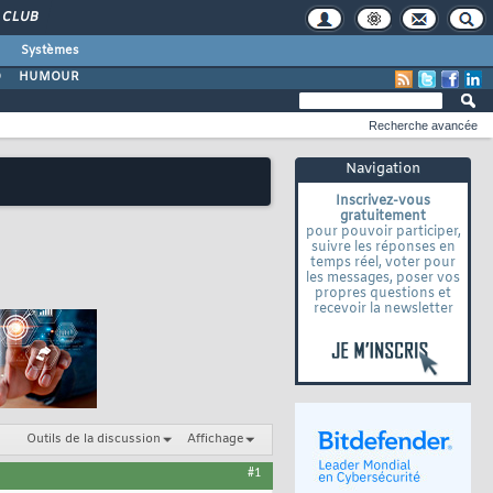
CLUB
Systèmes
O
HUMOUR
Recherche avancée
Navigation
Inscrivez-vous
gratuitement
pour pouvoir participer,
suivre les réponses en
temps réel, voter pour
les messages, poser vos
propres questions et
recevoir la newsletter
Outils de la discussion
Affichage
#1