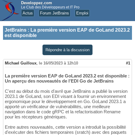
Developpez.com
Le Club des Développeurs et IT Pro
Actus
Forum JetBrains
Emploi
JetBrains
:
La première version EAP de GoLand 2023.2
est disponible
Répondre à la discussion
Michael Guilloux
,
le 16/05/2023 à 12h10
#1
La première version EAP de GoLand 2023.2 est disponible :
Un aperçu des nouveautés de l'EDI Go de JetBrains
C'est au début du mois d'avril que JetBrains a publié la version
2023.1 de GoLand, son EDI visant à fournir un environnement
ergonomique pour le développement en Go. GoLand 2023.1 a
apporté un vérificateur de vulnérabilités, une meilleure
navigation dans le code gRPC et la refactorisation Rename
pour les récepteurs génériques.
Entre autres nouveautés, cette version a introduit la possibilité
d'exécuter des fichiers temporaires (sratch) avec des paquets