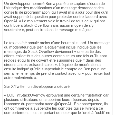
Un développeur nommé Ben a posté une capture d'écran de
l'historique des modifications d'un message demandant des
conseils de programmation, qu'il avait mis à jour pour dire qu'il
avait supprimé la question pour protester contre l'accord avec
OpenAI. « Le mouvement vole le travail de tous ceux qui ont
contribué à Stack Overflow sans aucun moyen de s'y
soustraire », peut-on lire dans le message mis à jour.
Le texte a été annulé moins d'une heure plus tard. Un message
du modérateur que Ben a également inclus indique que les
messages de Stack Overflow deviennent « une partie des
efforts collectifs » des autres contributeurs une fois qu'ils sont
rédigés et qu'ils ne doivent être supprimés que « dans des
circonstances extraordinaires ». L'équipe de modération a
ensuite indiqué qu'elle suspendait le compte de Ben pour une
semaine, le temps de prendre contact avec lui « pour éviter tout
autre malentendu ».
Sur X/Twitter, un développeur a déclaré :
« LOL. @StackOverflow éprouvent une certaine frustration car
plusieurs utilisateurs ont supprimé leurs réponses depuis
l'annonce du partenariat avec @OpenAI . En conséquence, ils
ont commencé à suspendre les comptes qui se livrent à ce
comportement. Il est important de noter que le "droit à l'oubli" ne