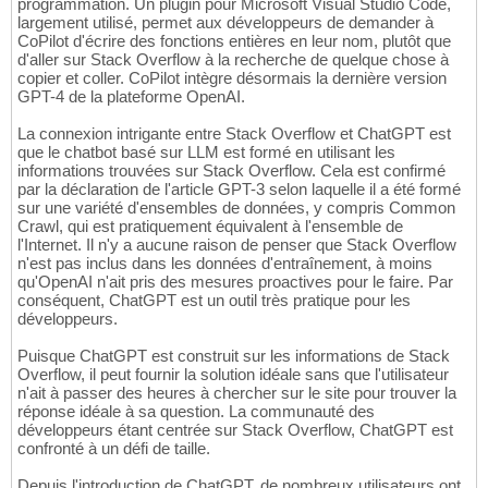
programmation. Un plugin pour Microsoft Visual Studio Code,
largement utilisé, permet aux développeurs de demander à
CoPilot d'écrire des fonctions entières en leur nom, plutôt que
d'aller sur Stack Overflow à la recherche de quelque chose à
copier et coller. CoPilot intègre désormais la dernière version
GPT-4 de la plateforme OpenAI.
La connexion intrigante entre Stack Overflow et ChatGPT est
que le chatbot basé sur LLM est formé en utilisant les
informations trouvées sur Stack Overflow. Cela est confirmé
par la déclaration de l'article GPT-3 selon laquelle il a été formé
sur une variété d'ensembles de données, y compris Common
Crawl, qui est pratiquement équivalent à l'ensemble de
l'Internet. Il n'y a aucune raison de penser que Stack Overflow
n'est pas inclus dans les données d'entraînement, à moins
qu'OpenAI n'ait pris des mesures proactives pour le faire. Par
conséquent, ChatGPT est un outil très pratique pour les
développeurs.
Puisque ChatGPT est construit sur les informations de Stack
Overflow, il peut fournir la solution idéale sans que l'utilisateur
n'ait à passer des heures à chercher sur le site pour trouver la
réponse idéale à sa question. La communauté des
développeurs étant centrée sur Stack Overflow, ChatGPT est
confronté à un défi de taille.
Depuis l'introduction de ChatGPT, de nombreux utilisateurs ont