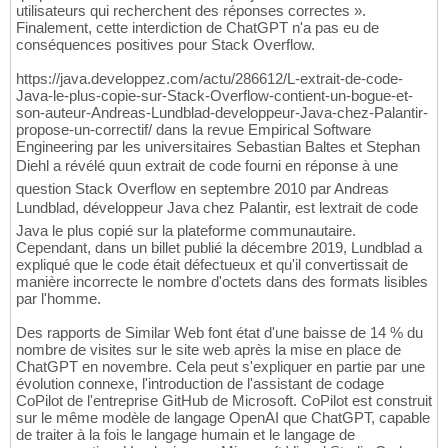
utilisateurs qui recherchent des réponses correctes ».
Finalement, cette interdiction de ChatGPT n'a pas eu de
conséquences positives pour Stack Overflow.
https://java.developpez.com/actu/286612/L-extrait-de-code-
Java-le-plus-copie-sur-Stack-Overflow-contient-un-bogue-et-
son-auteur-Andreas-Lundblad-developpeur-Java-chez-Palantir-
propose-un-correctif/ dans la revue Empirical Software
Engineering par les universitaires Sebastian Baltes et Stephan
Diehl a révélé quun extrait de code fourni en réponse à une
question Stack Overflow en septembre 2010 par Andreas
Lundblad, développeur Java chez Palantir, est lextrait de code
Java le plus copié sur la plateforme communautaire.
Cependant, dans un billet publié la décembre 2019, Lundblad a
expliqué que le code était défectueux et qu'il convertissait de
manière incorrecte le nombre d'octets dans des formats lisibles
par l'homme.
Des rapports de Similar Web font état d'une baisse de 14 % du
nombre de visites sur le site web après la mise en place de
ChatGPT en novembre. Cela peut s'expliquer en partie par une
évolution connexe, l'introduction de l'assistant de codage
CoPilot de l'entreprise GitHub de Microsoft. CoPilot est construit
sur le même modèle de langage OpenAI que ChatGPT, capable
de traiter à la fois le langage humain et le langage de