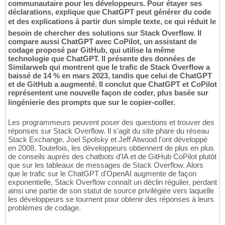
communautaire pour les développeurs. Pour étayer ses
déclarations, explique que ChatGPT peut générer du code
et des explications à partir dun simple texte, ce qui réduit le
besoin de chercher des solutions sur Stack Overflow. Il
compare aussi ChatGPT avec CoPilot, un assistant de
codage proposé par GitHub, qui utilise la même
technologie que ChatGPT. Il présente des données de
Similarweb qui montrent que le trafic de Stack Overflow a
baissé de 14 % en mars 2023, tandis que celui de ChatGPT
et de GitHub a augmenté. Il conclut que ChatGPT et CoPilot
représentent une nouvelle façon de coder, plus basée sur
lingénierie des prompts que sur le copier-coller.
Les programmeurs peuvent poser des questions et trouver des
réponses sur Stack Overflow. Il s'agit du site phare du réseau
Stack Exchange. Joel Spolsky et Jeff Atwood l'ont développé
en 2008. Toutefois, les développeurs obtiennent de plus en plus
de conseils auprès des chatbots d'IA et de GitHub CoPilot plutôt
que sur les tableaux de messages de Stack Overflow. Alors
que le trafic sur le ChatGPT d'OpenAI augmente de façon
exponentielle, Stack Overflow connaît un déclin régulier, perdant
ainsi une partie de son statut de source privilégiée vers laquelle
les développeurs se tournent pour obtenir des réponses à leurs
problèmes de codage.