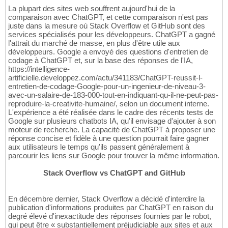
La plupart des sites web souffrent aujourd'hui de la
comparaison avec ChatGPT, et cette comparaison n'est pas
juste dans la mesure où Stack Overflow et GitHub sont des
services spécialisés pour les développeurs. ChatGPT a gagné
l'attrait du marché de masse, en plus d'être utile aux
développeurs. Google a envoyé des questions d'entretien de
codage à ChatGPT et, sur la base des réponses de l'IA,
https://intelligence-
artificielle.developpez.com/actu/341183/ChatGPT-reussit-l-
entretien-de-codage-Google-pour-un-ingenieur-de-niveau-3-
avec-un-salaire-de-183-000-tout-en-indiquant-qu-il-ne-peut-pas-
reproduire-la-creativite-humaine/, selon un document interne.
L'expérience a été réalisée dans le cadre des récents tests de
Google sur plusieurs chatbots IA, qu'il envisage d'ajouter à son
moteur de recherche. La capacité de ChatGPT à proposer une
réponse concise et fidèle à une question pourrait faire gagner
aux utilisateurs le temps qu'ils passent généralement à
parcourir les liens sur Google pour trouver la même information.
Stack Overflow vs ChatGPT and GitHub
En décembre dernier, Stack Overflow a décidé d'interdire la
publication d'informations produites par ChatGPT en raison du
degré élevé d'inexactitude des réponses fournies par le robot,
qui peut être « substantiellement préjudiciable aux sites et aux