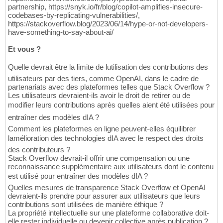
partnership, https://snyk.io/fr/blog/copilot-amplifies-insecure-
codebases-by-replicating-vulnerabilities/,
https://stackoverflow.blog/2023/06/14/hype-or-not-developers-
have-something-to-say-about-ai/
Et vous ?
Quelle devrait être la limite de lutilisation des contributions des
utilisateurs par des tiers, comme OpenAI, dans le cadre de
partenariats avec des plateformes telles que Stack Overflow ?
Les utilisateurs devraient-ils avoir le droit de retirer ou de
modifier leurs contributions après quelles aient été utilisées pour
entraîner des modèles dIA ?
Comment les plateformes en ligne peuvent-elles équilibrer
lamélioration des technologies dIA avec le respect des droits
des contributeurs ?
Stack Overflow devrait-il offrir une compensation ou une
reconnaissance supplémentaire aux utilisateurs dont le contenu
est utilisé pour entraîner des modèles dIA ?
Quelles mesures de transparence Stack Overflow et OpenAI
devraient-ils prendre pour assurer aux utilisateurs que leurs
contributions sont utilisées de manière éthique ?
La propriété intellectuelle sur une plateforme collaborative doit-
elle rester individuelle ou devenir collective après publication ?