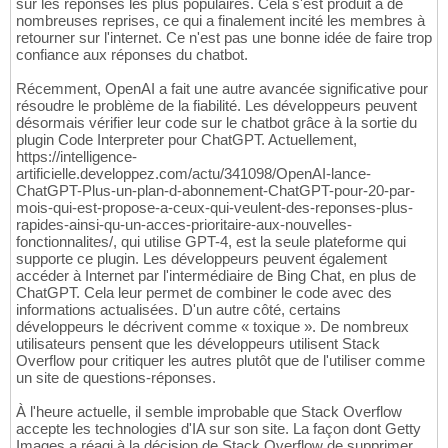
sur les réponses les plus populaires. Cela s'est produit à de
nombreuses reprises, ce qui a finalement incité les membres à
retourner sur l'internet. Ce n'est pas une bonne idée de faire trop
confiance aux réponses du chatbot.
Récemment, OpenAI a fait une autre avancée significative pour
résoudre le problème de la fiabilité. Les développeurs peuvent
désormais vérifier leur code sur le chatbot grâce à la sortie du
plugin Code Interpreter pour ChatGPT. Actuellement,
https://intelligence-
artificielle.developpez.com/actu/341098/OpenAI-lance-
ChatGPT-Plus-un-plan-d-abonnement-ChatGPT-pour-20-par-
mois-qui-est-propose-a-ceux-qui-veulent-des-reponses-plus-
rapides-ainsi-qu-un-acces-prioritaire-aux-nouvelles-
fonctionnalites/, qui utilise GPT-4, est la seule plateforme qui
supporte ce plugin. Les développeurs peuvent également
accéder à Internet par l'intermédiaire de Bing Chat, en plus de
ChatGPT. Cela leur permet de combiner le code avec des
informations actualisées. D'un autre côté, certains
développeurs le décrivent comme « toxique ». De nombreux
utilisateurs pensent que les développeurs utilisent Stack
Overflow pour critiquer les autres plutôt que de l'utiliser comme
un site de questions-réponses.
À l'heure actuelle, il semble improbable que Stack Overflow
accepte les technologies d'IA sur son site. La façon dont Getty
Images a réagi à la décision de Stack Overflow de supprimer