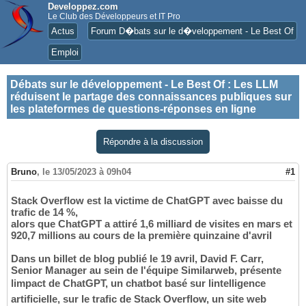
Developpez.com
Le Club des Développeurs et IT Pro
Actus
Forum D�bats sur le d�veloppement - Le Best Of
Emploi
Débats sur le développement - Le Best Of
:
Les LLM
réduisent le partage des connaissances publiques sur
les plateformes de questions-réponses en ligne
Répondre à la discussion
Bruno
,
le 13/05/2023 à 09h04
#1
Stack Overflow est la victime de ChatGPT avec baisse du
trafic de 14 %,
alors que ChatGPT a attiré 1,6 milliard de visites en mars et
920,7 millions au cours de la première quinzaine d'avril
Dans un billet de blog publié le 19 avril, David F. Carr,
Senior Manager au sein de l'équipe Similarweb, présente
limpact de ChatGPT, un chatbot basé sur lintelligence
artificielle, sur le trafic de Stack Overflow, un site web