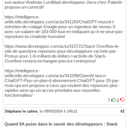
son-auteur-Andreas-Lundblad-developpeur-Java-chez-Palantir-
propose-un-correctif/
https://intelligence-
artificielle.developpez.com/actu/341183/ChatGPT-reussit-l-
entretien-de-codage-Google-pour-un-ingenieur-de-niveau-3-
avec-un-salaire-de-183-000-tout-en-indiquant-qu-il-ne-peut-pas-
reproduire-la-creativite-humaine/
https://www.developpez.com/actu/315721/Stack-Overflow-le-
site-de-questions-reponses-pour-developpeurs-rachete-par-
Prosus-pour-1-8-milliard-de-dollars-l-activite-de-Stack-
Overflow-restera-inchangee-precise-l-entreprise/
https://intelligence-
artificielle.developpez.com/actu/341098/OpenAI-lance-
ChatGPT-Plus-un-plan-d-abonnement-ChatGPT-pour-20-par-
mois-qui-est-propose-a-ceux-qui-veulent-des-reponses-plus-
rapides-ainsi-qu-un-acces-prioritaire-aux-nouvelles-
fonctionnalites/
7
0
Stéphane le calme
,
le 09/05/2024 à 14h12
#2
Quand lIA puise dans le savoir des développeurs : Stack