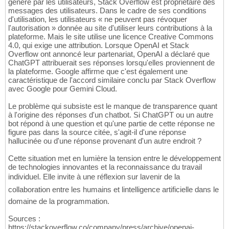
généré par les utilisateurs, Stack Overflow est propriétaire des
messages des utilisateurs. Dans le cadre de ses conditions
d'utilisation, les utilisateurs « ne peuvent pas révoquer
l'autorisation » donnée au site d'utiliser leurs contributions à la
plateforme. Mais le site utilise une licence Creative Commons
4.0, qui exige une attribution. Lorsque OpenAI et Stack
Overflow ont annoncé leur partenariat, OpenAI a déclaré que
ChatGPT attribuerait ses réponses lorsqu'elles proviennent de
la plateforme. Google affirme que c'est également une
caractéristique de l'accord similaire conclu par Stack Overflow
avec Google pour Gemini Cloud.
Le problème qui subsiste est le manque de transparence quant
à l'origine des réponses d'un chatbot. Si ChatGPT ou un autre
bot répond à une question et qu'une partie de cette réponse ne
figure pas dans la source citée, s'agit-il d'une réponse
hallucinée ou d'une réponse provenant d'un autre endroit ?
Cette situation met en lumière la tension entre le développement
de technologies innovantes et la reconnaissance du travail
individuel. Elle invite à une réflexion sur lavenir de la
collaboration entre les humains et lintelligence artificielle dans le
domaine de la programmation.
Sources :
https://stackoverflow.co/company/press/archive/openai-