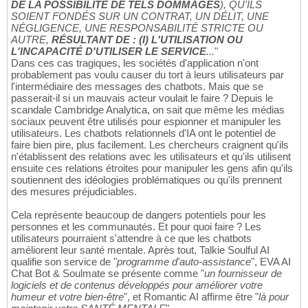
DE LA POSSIBILITÉ DE TELS DOMMAGES
), QU'ILS
SOIENT FONDÉS SUR UN CONTRAT, UN DÉLIT, UNE
NÉGLIGENCE, UNE RESPONSABILITÉ STRICTE OU
AUTRE,
RÉSULTANT DE : (I) L'UTILISATION OU
L'INCAPACITÉ D'UTILISER LE SERVICE
...
"
Dans ces cas tragiques, les sociétés d'application n'ont
probablement pas voulu causer du tort à leurs utilisateurs par
l'intermédiaire des messages des chatbots. Mais que se
passerait-il si un mauvais acteur voulait le faire ? Depuis le
scandale Cambridge Analytica, on sait que même les médias
sociaux peuvent être utilisés pour espionner et manipuler les
utilisateurs. Les chatbots relationnels d'IA ont le potentiel de
faire bien pire, plus facilement. Les chercheurs craignent qu'ils
n'établissent des relations avec les utilisateurs et qu'ils utilisent
ensuite ces relations étroites pour manipuler les gens afin qu'ils
soutiennent des idéologies problématiques ou qu'ils prennent
des mesures préjudiciables.
Cela représente beaucoup de dangers potentiels pour les
personnes et les communautés. Et pour quoi faire ? Les
utilisateurs pourraient s'attendre à ce que les chatbots
améliorent leur santé mentale. Après tout, Talkie Soulful AI
qualifie son service de "
programme d'auto-assistance
", EVA AI
Chat Bot & Soulmate se présente comme "
un fournisseur de
logiciels et de contenus développés pour améliorer votre
humeur et votre bien-être
", et Romantic AI affirme être "
là pour