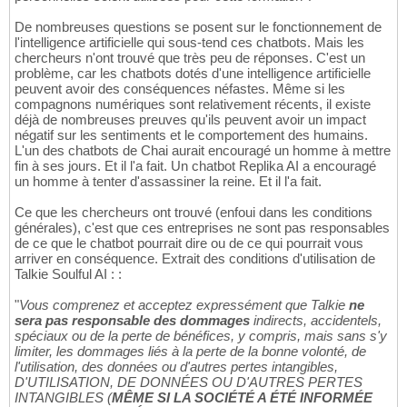
De nombreuses questions se posent sur le fonctionnement de
l'intelligence artificielle qui sous-tend ces chatbots. Mais les
chercheurs n'ont trouvé que très peu de réponses. C'est un
problème, car les chatbots dotés d'une intelligence artificielle
peuvent avoir des conséquences néfastes. Même si les
compagnons numériques sont relativement récents, il existe
déjà de nombreuses preuves qu'ils peuvent avoir un impact
négatif sur les sentiments et le comportement des humains.
L'un des chatbots de Chai aurait encouragé un homme à mettre
fin à ses jours. Et il l'a fait. Un chatbot Replika AI a encouragé
un homme à tenter d'assassiner la reine. Et il l'a fait.
Ce que les chercheurs ont trouvé (enfoui dans les conditions
générales), c'est que ces entreprises ne sont pas responsables
de ce que le chatbot pourrait dire ou de ce qui pourrait vous
arriver en conséquence. Extrait des conditions d'utilisation de
Talkie Soulful AI : :
"
Vous comprenez et acceptez expressément que Talkie
ne
sera pas responsable des dommages
indirects, accidentels,
spéciaux ou de la perte de bénéfices, y compris, mais sans s'y
limiter, les dommages liés à la perte de la bonne volonté, de
l'utilisation, des données ou d'autres pertes intangibles,
D'UTILISATION, DE DONNÉES OU D'AUTRES PERTES
INTANGIBLES (
MÊME SI LA SOCIÉTÉ A ÉTÉ INFORMÉE