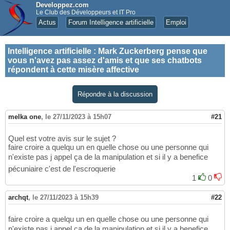
Developpez.com
Le Club des Développeurs et IT Pro
Actus
Forum Intelligence artificielle
Emploi
Intelligence artificielle
:
Mark Zuckerberg pense que
vous n'avez pas assez d'amis et que ses chatbots
répondent à cette misère affective
Répondre à la discussion
melka one
,
le 27/11/2023 à 15h07
#21
Quel est votre avis sur le sujet ?
faire croire a quelqu un en quelle chose ou une personne qui
n'existe pas j appel ça de la manipulation et si il y a benefice
pécuniaire c'est de l'escroquerie
1
0
archqt
,
le 27/11/2023 à 15h39
#22
faire croire a quelqu un en quelle chose ou une personne qui
n'existe pas j appel ça de la manipulation et si il y a benefice