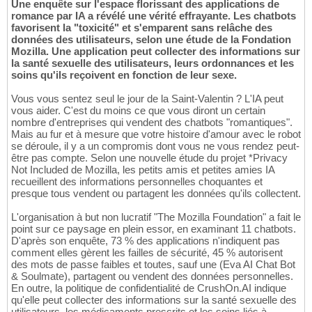
Une enquête sur l'espace florissant des applications de
romance par IA a révélé une vérité effrayante. Les chatbots
favorisent la "toxicité" et s'emparent sans relâche des
données des utilisateurs, selon une étude de la Fondation
Mozilla. Une application peut collecter des informations sur
la santé sexuelle des utilisateurs, leurs ordonnances et les
soins qu'ils reçoivent en fonction de leur sexe.
Vous vous sentez seul le jour de la Saint-Valentin ? L'IA peut
vous aider. C'est du moins ce que vous diront un certain
nombre d'entreprises qui vendent des chatbots "romantiques".
Mais au fur et à mesure que votre histoire d'amour avec le robot
se déroule, il y a un compromis dont vous ne vous rendez peut-
être pas compte. Selon une nouvelle étude du projet *Privacy
Not Included de Mozilla, les petits amis et petites amies IA
recueillent des informations personnelles choquantes et
presque tous vendent ou partagent les données qu'ils collectent.
L'organisation à but non lucratif "The Mozilla Foundation" a fait le
point sur ce paysage en plein essor, en examinant 11 chatbots.
D'après son enquête, 73 % des applications n'indiquent pas
comment elles gèrent les failles de sécurité, 45 % autorisent
des mots de passe faibles et toutes, sauf une (Eva AI Chat Bot
& Soulmate), partagent ou vendent des données personnelles.
En outre, la politique de confidentialité de CrushOn.AI indique
qu'elle peut collecter des informations sur la santé sexuelle des
utilisateurs, les médicaments prescrits et les soins liés à