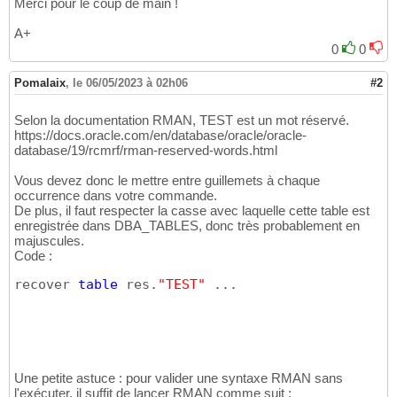
Merci pour le coup de main !
A+
0
0
Pomalaix
,
le 06/05/2023 à 02h06
#2
Selon la documentation RMAN, TEST est un mot réservé.
https://docs.oracle.com/en/database/oracle/oracle-
database/19/rcmrf/rman-reserved-words.html
Vous devez donc le mettre entre guillemets à chaque
occurrence dans votre commande.
De plus, il faut respecter la casse avec laquelle cette table est
enregistrée dans DBA_TABLES, donc très probablement en
majuscules.
Code :
recover 
table
 res.
"TEST"
 ...
Une petite astuce : pour valider une syntaxe RMAN sans
l'exécuter, il suffit de lancer RMAN comme suit :