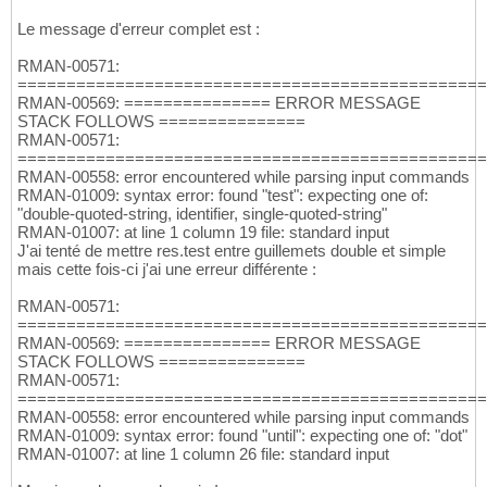
Le message d'erreur complet est :
RMAN-00571:
================================================
RMAN-00569: =============== ERROR MESSAGE
STACK FOLLOWS ===============
RMAN-00571:
================================================
RMAN-00558: error encountered while parsing input commands
RMAN-01009: syntax error: found "test": expecting one of:
"double-quoted-string, identifier, single-quoted-string"
RMAN-01007: at line 1 column 19 file: standard input
J'ai tenté de mettre res.test entre guillemets double et simple
mais cette fois-ci j'ai une erreur différente :
RMAN-00571:
================================================
RMAN-00569: =============== ERROR MESSAGE
STACK FOLLOWS ===============
RMAN-00571:
================================================
RMAN-00558: error encountered while parsing input commands
RMAN-01009: syntax error: found "until": expecting one of: "dot"
RMAN-01007: at line 1 column 26 file: standard input