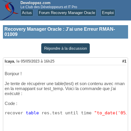
Developpez.com
Le Club des Développeurs et IT Pro
Actus
Forum Recovery Manager Oracle
Emploi
Recovery Manager Oracle
:
J'ai une Erreur RMAN-
01009
Répondre à la discussion
lcaya
,
le 05/05/2023 à 16h25
#1
Bonjour !
Je tente de récupérer une table(test) et son contenu avec rman
en la remappant sur test_temp. Voici la commande que j'ai
exécuté :
Code :
recover 
table
 res.test until time 
"to_date('05/0