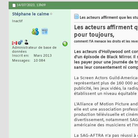
14/07/2023,
13h09
Stéphane le calme
Les acteurs affirment que les st
Inactif
Les acteurs affirment q
pour toujours,
comment l’IA menace les droits et les rev
Administrateur de base de
Les acteurs d’Hollywood ont conf
données
Inscrit en
Mars 2013
d’un épisode de Black Mirror. Il s
Messages
10 084
les payer pour une journée de tr
sans leur consentement ni comp
La Screen Actors Guild‐American
représentant plus de 160 000 act
publicité, les jeux vidéo, la radi
établissent un niveau équitable 
L'Alliance of Motion Picture and
elle est une association profes
production télévisuelle et ciném
divertissement, notamment SAG-A
américaine des musiciens et l'I
La SAG-AFTRA n’a pas réussi à c