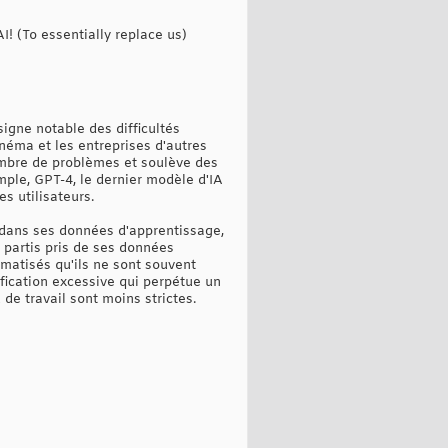
I! (To essentially replace us)
 signe notable des difficultés
inéma et les entreprises d'autres
ombre de problèmes et soulève des
ple, GPT-4, le dernier modèle d'IA
es utilisateurs.
 dans ses données d'apprentissage,
s partis pris de ses données
matisés qu'ils ne sont souvent
lification excessive qui perpétue un
 de travail sont moins strictes.