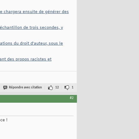
 se chargera ensuite de générer des
échantillon de trois secondes, y
ations du droit d'auteur, sous le
ant des propos racistes et
Répondre avec citation
12
1
#2
ce !