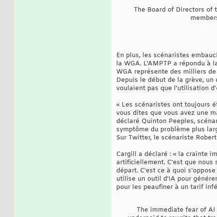
The Board of Directors of
membersh
En plus, les scénaristes embauc
la WGA. L'AMPTP a répondu à la 
WGA représente des milliers de m
Depuis le début de la grève, un 
voulaient pas que l'utilisation 
« Les scénaristes ont toujours é
vous dites que vous avez une ma
déclaré Quinton Peeples, scénaris
symptôme du problème plus large 
Sur Twitter, le scénariste Robert
Cargill a déclaré : « la crainte
artificiellement. C'est que nou
départ. C'est ce à quoi s'oppose
utilise un outil d'IA pour génér
pour les peaufiner à un tarif in
The immediate fear of AI i