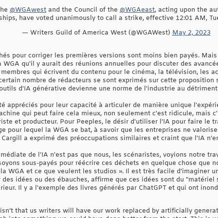
 the
@WGAwest
and the Council of the
@WGAeast
, acting upon the au
ips, have voted unanimously to call a strike, effective 12:01 AM, Tu
— Writers Guild of America West (@WGAWest)
May 2, 2023
hés pour corriger les premières versions sont moins bien payés. Mais
WGA qu'il y aurait des réunions annuelles pour discuter des avancée
embres qui écrivent du contenu pour le cinéma, la télévision, les act
certain nombre de rédacteurs se sont exprimés sur cette proposition sp
d'outils d'IA générative devienne une norme de l'industrie au détrimen
té appréciés pour leur capacité à articuler de manière unique l'expér
chine qui peut faire cela mieux, non seulement c'est ridicule, mais c
te et producteur. Pour Peeples, le désir d'utiliser l'IA pour faire le t
pour lequel la WGA se bat, à savoir que les entreprises ne valorisent
 Cargill a exprimé des préoccupations similaires et craint que l'IA n'e
 immédiate de l'IA n'est pas que nous, les scénaristes, voyions notre t
s soyons sous-payés pour réécrire ces déchets en quelque chose que n
 la WGA et ce que veulent les studios ». Il est très facile d'imaginer u
er des idées ou des ébauches, affirme que ces idées sont du "matériel
férieur. Il y a l'exemple des livres générés par ChatGPT et qui ont ino
sn’t that us writers will have our work replaced by artificially generat