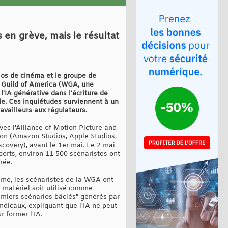
en grève, mais le résultat
udios de cinéma et le groupe de
rs Guild of America (WGA, une
l'IA générative dans l'écriture de
le. Ces inquiétudes surviennent à un
vailleurs aux régulateurs.
vec l'Alliance of Motion Picture and
ion (Amazon Studios, Apple Studios,
covery), avant le 1er mai. Le 2 mai
pports, environ 11 500 scénaristes ont
rée.
rne, les scénaristes de la WGA ont
r matériel soit utilisé comme
remiers scénarios bâclés" générés par
yndicaux, expliquant que l'IA ne peut
r former l'IA.