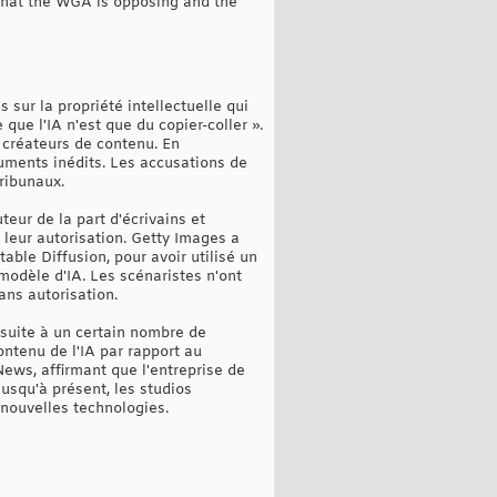
 what the WGA is opposing and the
s sur la propriété intellectuelle qui
ue l'IA n'est que du copier-coller ».
 créateurs de contenu. En
uments inédits. Les accusations de
ribunaux.
eur de la part d'écrivains et
 leur autorisation. Getty Images a
table Diffusion, pour avoir utilisé un
odèle d'IA. Les scénaristes n'ont
ans autorisation.
 suite à un certain nombre de
ontenu de l'IA par rapport au
ews, affirmant que l'entreprise de
usqu'à présent, les studios
nouvelles technologies.