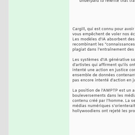
underpaid to rewrite that tr
Cargill, qui est connu pour avoir 
vous empêchent de voler nos écri
Les modèles d'IA absorbent des 
recombinant les "connaissances"
plagiat dans l'entraînement des
Les systèmes d'IA générative son
d'artistes qui affirment qu'ils 
intenté une action en justice con
ensemble de données contenant p
pas encore intenté d'action en ju
La position de l'AMPTP est un a
bouleversements dans les médias 
contenu créé par l'homme. La se
médias numériques s'orienterait 
hollywoodiens ont rejeté les pr