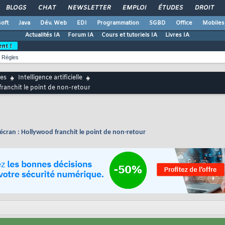
BLOGS
CHAT
NEWSLETTER
EMPLOI
ÉTUDES
DROIT
oft
Java
Dév. Web
EDI
Programmation
SGBD
Office
Mobiles
Actualités IA
Forum IA
Cours et tutoriels IA
Livres IA
ent !
Règles
es
Intelligence artificielle
franchit le point de non-retour
d'écran : Hollywood franchit le point de non-retour