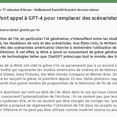
our 77 minutes d'écran : Hollywood franchit le point de non-retour
font appel à GPT-4 pour remplacer des scénaristes 
énarios bâclés" générés par l'IA
tion de l'IA, en particulier l'IA générative, s'intensifient entre les st
s, les doubleurs de voix et des scénaristes. Aux États-Unis, la Write
êts des scénaristes américains) cherche à restreindre l'utilisation de 
télévision. À cet effet, la WGA a lancé un mouvement de grève généra
de technologies telles que ChatGPT préoccupe tout le monde, des tra
es de la WGA ont voté la grève s'ils ne parvenaient pas à un accord a
'entité qui représente les studios américains de cinéma et de télévis
t Global, Sony Pictures, the Walt Disney Company et Warner Bros. Dis
sse en lançant la grève, la première depuis 15 ans. Selon plusieurs ra
l'arrêt d'un grand nombre de programmes de la télévision de fin de soi
s questions qui vont au-delà de l'IA. Mais dans le cas qui nous conce
concernant l'automatisation de l'écriture : ils ne veulent pas que leu
 systèmes d'IA, et ils ne veulent pas être chargés de corriger les "p
a WGA a proposé de réglementer l'utilisation de l'IA dans les projets s
el littéraire et ne peut pas être utilisée comme matériel source ou pou