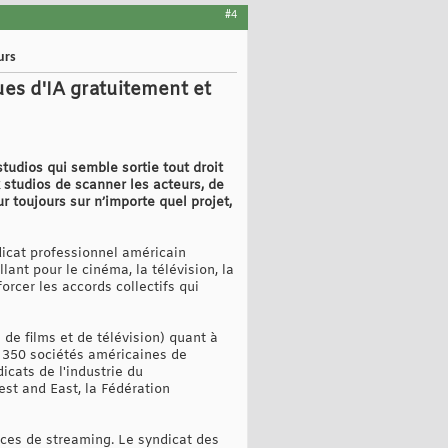
#4
urs
ues d'IA gratuitement et
tudios qui semble sortie tout droit
ux studios de scanner les acteurs, de
r toujours sur n’importe quel projet,
icat professionnel américain
ant pour le cinéma, la télévision, la
forcer les accords collectifs qui
de films et de télévision) quant à
e 350 sociétés américaines de
icats de l'industrie du
st and East, la Fédération
ices de streaming. Le syndicat des