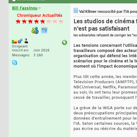
Bill Fassinou
Val Kilmer ressuscité par l'IA p
Chroniqueur Actualités
Les studios de cinéma 
n'est pas satisfaisant
les scénaristes refusent de corriger les "sc
Les tensions concernant l'utilisa
Dirigeant
Inscrit en
Juin 2016
travailleurs composé des acteur
Messages
3 160
organisation qui défend les intér
scénarios pour le cinéma et la 
moment où l'impact économique 
Plus tôt cette année, les membr
Television Producers (AMPTP), l
NBCUniversal, Netflix, Paramoun
au soir, ils ont tenu leur prome
cessé de travailler, provoquant 
La grève de la WGA porte sur de
deux préoccupations principales 
données d'entraînement pour les
l'IA. Selon certaines sources, l
pas écrire ou réécrire du matéri