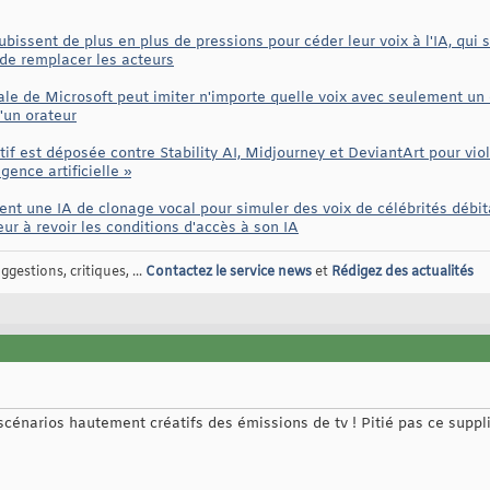
subissent de plus en plus de pressions pour céder leur voix à l'IA, qui
de remplacer les acteurs
ale de Microsoft peut imiter n'importe quelle voix avec seulement un 
'un orateur
tif est déposée contre Stability AI, Midjourney et DeviantArt pour viol
gence artificielle »
nt une IA de clonage vocal pour simuler des voix de célébrités débit
r à revoir les conditions d'accès à son IA
gestions, critiques, ...
Contactez le service news
et
Rédigez des actualités
scénarios hautement créatifs des émissions de tv ! Pitié pas ce suppli