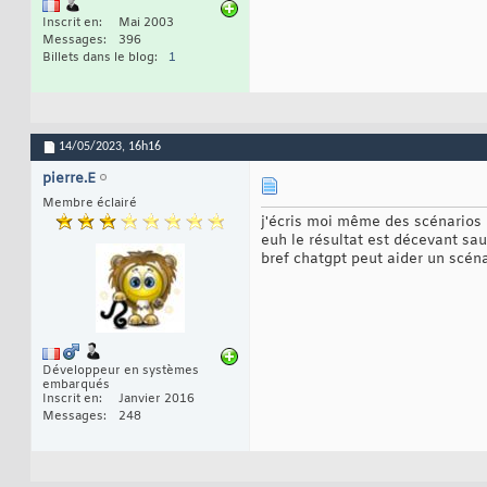
Inscrit en
Mai 2003
Messages
396
Billets dans le blog
1
14/05/2023,
16h16
pierre.E
Membre éclairé
j'écris moi même des scénarios 
euh le résultat est décevant sauf
bref chatgpt peut aider un scén
Développeur en systèmes
embarqués
Inscrit en
Janvier 2016
Messages
248