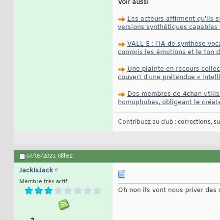
Voir aussi
Les acteurs affirment qu'ils 
versions synthétiques capables 
VALL-E : l'IA de synthèse voc
compris les émotions et le ton d
Une plainte en recours collec
couvert d'une prétendue « intelli
Des membres de 4chan utilise
homophobes, obligeant le créateu
Contribuez au club : corrections, sug
07/05/2023,
08h52
JackIsJack
Membre très actif
Oh non ils vont nous priver des 