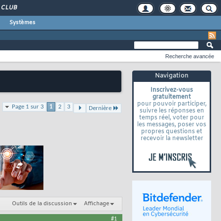
CLUB
Systèmes
Recherche avancée
Navigation
Inscrivez-vous
gratuitement
pour pouvoir participer,
Page 1 sur 3
1
2
3
Dernière
suivre les réponses en
temps réel, voter pour
les messages, poser vos
propres questions et
recevoir la newsletter
Outils de la discussion
Affichage
#1