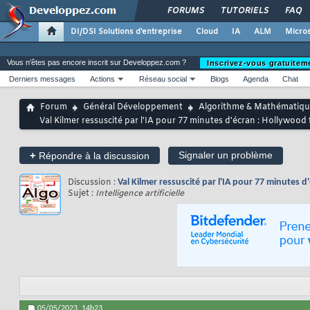
FORUMS
TUTORIELS
FAQ
DI/DSI Solutions d'entreprise
Cloud
IA
ALM
Micros
Vous n'êtes pas encore inscrit sur Developpez.com ?
Inscrivez-vous gratuitem
Derniers messages
Actions
Réseau social
Blogs
Agenda
Chat
Forum
Général Développement
Algorithme & Mathématiqu
Val Kilmer ressuscité par l'IA pour 77 minutes d'écran : Hollywood 
+
Signaler un problème
Répondre à la discussion
Discussion :
Val Kilmer ressuscité par l'IA pour 77 minutes 
Sujet :
Intelligence artificielle
05/05/2023,
14h23