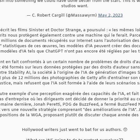
ash into something we could have done better from the start. This is
studios want.
— C. Robert Cargill (@Massawyrm)
May 2, 2023
écrit les films Sinister et Doctor Strange, a poursuivi : « les mêmes loi
ts nous protègent également contre une machine qui le ferait. Parce q
millions de documents récupérés sur Internet sans l'autorisation des
 statistiques de ces œuvres, les modèles d'IA peuvent créer des doc
 modèles d'IA tels que ChatGPT n'ont pas encore été réglées par les t
t en fait confrontés à un certain nombre de problèmes de droits d'aut
ont été formés sur leurs données protégées par des droits d'auteur sans
tre Stability AI, la société à l'origine de l'IA de génération d'images S
lus de 12 millions des photographies de Getty afin d'entraîner son m
stice, mais refusent que l'IA soit formée à l'aide de leurs scénarios s
utre exemple d'une perception exagérée des capacités de l'IA, et fait
d'entreprise où les dirigeants ont décidé de donner la priorité au c
maine dernière, Jonah Peretti, PDG de BuzzFeed, a fermé BuzzFeed N
vers une nouvelle stratégie comprenant "des améliorations de l'IA". J
opositions de la WGA, proposant plutôt de discuter chaque année des 
Hollywood writers just went to bat for us authors. 🥺