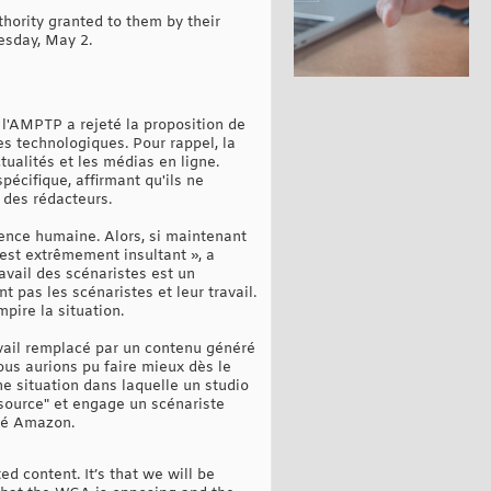
thority granted to them by their
esday, May 2.
 l'AMPTP a rejeté la proposition de
s technologiques. Pour rappel, la
ualités et les médias en ligne.
écifique, affirmant qu'ils ne
t des rédacteurs.
ience humaine. Alors, si maintenant
'est extrêmement insultant », a
ravail des scénaristes est un
 pas les scénaristes et leur travail.
mpire la situation.
ravail remplacé par un contenu généré
ous aurions pu faire mieux dès le
ne situation dans laquelle un studio
 source" et engage un scénariste
ndé Amazon.
ed content. It’s that we will be