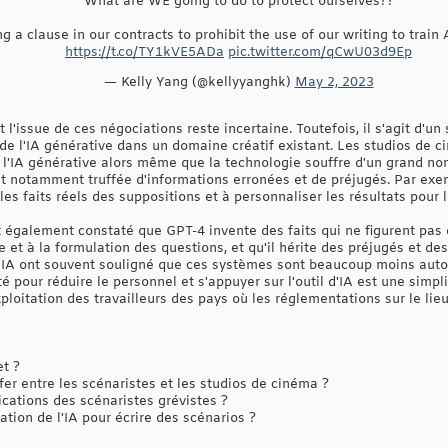
What are WE going to do to protect ourselves??
a clause in our contracts to prohibit the use of our writing to train A
https://t.co/TY1kVE5ADa
pic.twitter.com/qCwU03d9Ep
— Kelly Yang (@kellyyanghk)
May 2, 2023
 l'issue de ces négociations reste incertaine. Toutefois, il s'agit d'un
n de l'IA générative dans un domaine créatif existant. Les studios de c
l'IA générative alors même que la technologie souffre d'un grand n
st notamment truffée d'informations erronées et de préjugés. Par exem
es faits réels des suppositions et à personnaliser les résultats pour l
 également constaté que GPT-4 invente des faits qui ne figurent pas
e et à la formulation des questions, et qu'il hérite des préjugés et de
 IA ont souvent souligné que ces systèmes sont beaucoup moins auto
cité pour réduire le personnel et s'appuyer sur l'outil d'IA est une simp
ploitation des travailleurs des pays où les réglementations sur le lieu
et ?
r entre les scénaristes et les studios de cinéma ?
ations des scénaristes grévistes ?
sation de l'IA pour écrire des scénarios ?