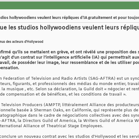
udios hollywoodiens veulent leurs répliques d'IA gratuitement et pour toujo
ue les studios hollywoodiens veulent leurs répliq
enus des acteurs d’Hollywood
irmé qu’ils se mettaient en grève, et ont révélé une proposition des s
’agit d’un contrat sur l’intelligence artificielle (IA) qui permettrait a
avail, de posséder leur image, leur ressemblance et de les utiliser pou
ensation.
 Federation of Television and Radio Artists (SAG-AFTRA) est un synd
eurs, figurants, et professionnels des médias du monde entier, travaill
o, la musique , etc. Selon sa déclaration, la Guild doit « négocier et ren
de compensation et de bénéfices, et les conditions de travail ».
 Television Producers (AMPTP, littéralement Alliance des producteurs 
sionnelle basée à Sherman Oaks, en Californie, qui représente plus d
atographique dans le cadre de négociations collectives avec des synd
FTRA, la Directors Guild of America, la Writers Guild of America We
nternational Alliance of Theatrical Stage Employees.
onclure un nouveau contrat avec les studios d’Hollywood et les serv