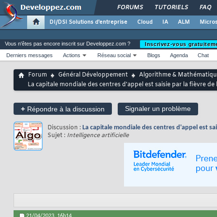
FORUMS
TUTORIELS
FAQ
DI/DSI Solutions d'entreprise
Cloud
IA
ALM
Micros
Vous n'êtes pas encore inscrit sur Developpez.com ?
Inscrivez-vous gratuitem
Derniers messages
Actions
Réseau social
Blogs
Agenda
Chat
Forum
Général Développement
Algorithme & Mathématiqu
La capitale mondiale des centres d'appel est saisie par la fièvre de l'
+
Signaler un problème
Répondre à la discussion
Discussion :
La capitale mondiale des centres d'appel est saisi
Sujet :
Intelligence artificielle
21/04/2023,
16h14