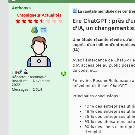
Anthony
La capitale mondiale des centres d
Chroniqueur Actualités
Ère ChatGPT : près d'u
d'IA, un changement su
Une étude récente révèle qu'un
auprès d'un millier d'entreprises 
(IA).
Avec l'émergence de ChatGPT en 
d'IA accessible au public possè
du code, etc.
Rédacteur technique
En février, ResumeBuilder.com a
Inscrit en
Novembre
2022
prévoient d'utiliser ChatGPT.
Messages
2 314
Principales conclusions :
49 % des entreprises util
48 % des entreprises utili
25 % des entreprises util
93 % des utilisateurs actu
90 % des chefs d'entrepr
d'emploi.