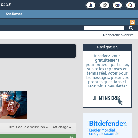
CLUB
Systèmes
Recherche avancée
Navigation
Inscrivez-vous
gratuitement
pour pouvoir participer,
suivre les réponses en
temps réel, voter pour
les messages, poser vos
propres questions et
recevoir la newsletter
Outils de la discussion
Affichage
#1