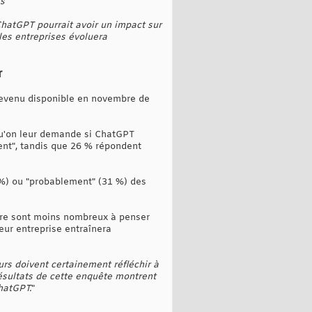
es
"
ChatGPT pourrait avoir un impact sur
les entreprises évoluera
r
 devenu disponible en novembre de
squ'on leur demande si ChatGPT
ment", tandis que 26 % répondent
 %) ou "probablement" (31 %) des
aire sont moins nombreux à penser
eur entreprise entraînera
eurs doivent certainement réfléchir à
ésultats de cette enquête montrent
hatGPT.
"