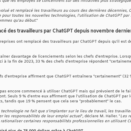
is que les employés se concentrent sur des initiatives plus stratégiqu
olué et remplacé les travailleurs au cours des dernières décennies, 
 pour toutes les nouvelles technologies, l'utilisation de ChatGPT par 
sommes qu'au début.
"
lacé des travailleurs par ChatGPT depuis novembre dernie
reprises ont remplacé des travailleurs par ChatGPT depuis qu'il est
traîner davantage de licenciements selon les chefs d'entreprise. Lor
ici à la fin de 2023, 33 % des chefs d'entreprise répondent "certaine
fs d'entreprise affirment que ChatGPT entraînera "certainement" (32
t pas encore commencé à utiliser ChatGPT mais qui prévoient de le f
nt. Seuls 9 % d'entre eux affirment que l'utilisation de ChatGPT par l
s, tandis que 19 % pensent que cela sera "probablement" le cas.
echnologie ne fait que s'implanter sur le lieu de travail, les travaill
er les responsabilités de leur emploi actuel
", déclare M. Haller. "
Les r
ationaliser certaines responsabilités professionnelles en utilisant C