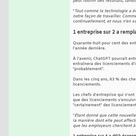
peut fournir des résultats, tand
"
Tout comme la technologie a év
notre façon de travailler. Comme
continuellement, et nous n'en 
1 entreprise sur 2 a remp
Quarante-huit pour cent des ent
l'année dernière.
À l'avenir, ChatGPT pourrait en
entraînera des licenciements d'
"probablement".
Dans les cinq ans, 63 % des che
licenciements.
Les chefs d'entreprise qui n'on
que des licenciements s'ensuivro
"certainement" des licenciement
"
Étant donné que cette nouvelle t
la manière dont elle peut affect
que les employeurs cherchent à r