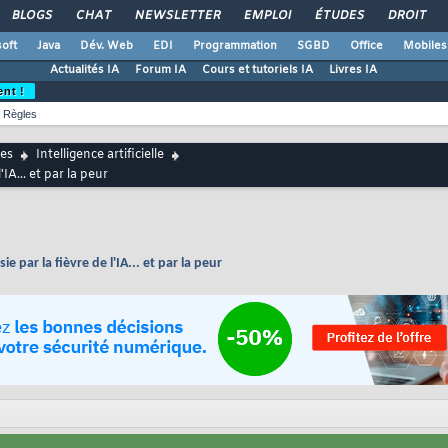
BLOGS
CHAT
NEWSLETTER
EMPLOI
ÉTUDES
DROIT
oft
Java
Dév. Web
EDI
Programmation
SGBD
Office
Mobiles
Actualités IA
Forum IA
Cours et tutoriels IA
Livres IA
ent !
Règles
es
Intelligence artificielle
IA... et par la peur
e par la fièvre de l'IA... et par la peur