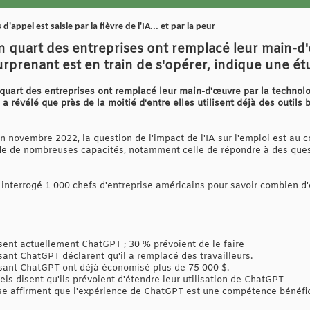
'appel est saisie par la fièvre de l'IA... et par la peur
n quart des entreprises ont remplacé leur main-d
rprenant est en train de s'opérer, indique une 
 quart des entreprises ont remplacé leur main-d'œuvre par la techno
a révélé que près de la moitié d'entre elles utilisent déjà des outils ba
novembre 2022, la question de l'impact de l'IA sur l'emploi est au 
de de nombreuses capacités, notamment celle de répondre à des quest
 interrogé 1 000 chefs d'entreprise américains pour savoir combien d'
isent actuellement ChatGPT ; 30 % prévoient de le faire
sant ChatGPT déclarent qu'il a remplacé des travailleurs.
isant ChatGPT ont déjà économisé plus de 75 000 $.
els disent qu'ils prévoient d'étendre leur utilisation de ChatGPT
ise affirment que l'expérience de ChatGPT est une compétence bénéf