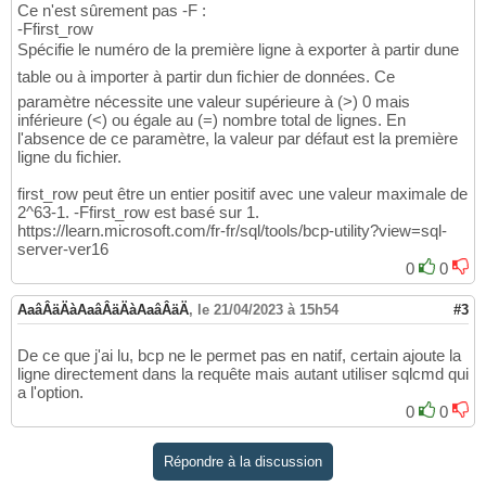
Ce n'est sûrement pas -F :
-Ffirst_row
Spécifie le numéro de la première ligne à exporter à partir dune
table ou à importer à partir dun fichier de données. Ce
paramètre nécessite une valeur supérieure à (>) 0 mais
inférieure (<) ou égale au (=) nombre total de lignes. En
l'absence de ce paramètre, la valeur par défaut est la première
ligne du fichier.
first_row peut être un entier positif avec une valeur maximale de
2^63-1. -Ffirst_row est basé sur 1.
https://learn.microsoft.com/fr-fr/sql/tools/bcp-utility?view=sql-
server-ver16
0
0
AaâÂäÄàAaâÂäÄàAaâÂäÄ
,
le 21/04/2023 à 15h54
#3
De ce que j'ai lu, bcp ne le permet pas en natif, certain ajoute la
ligne directement dans la requête mais autant utiliser sqlcmd qui
a l'option.
0
0
Répondre à la discussion