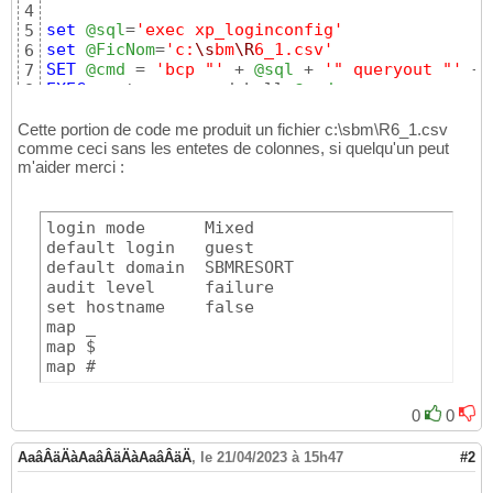
4
set
@sql
=
'exec xp_loginconfig'
5
set
@FicNom
=
'c:
\s
bm
\R
6_1.csv'
6
SET
@cmd
 = 
'bcp "'
 + 
@sql
 + 
'" queryout "'
 + 
7
EXEC
 master..xp_cmdshell 
@cmd
8
Cette portion de code me produit un fichier c:\sbm\R6_1.csv
comme ceci sans les entetes de colonnes, si quelqu'un peut
m'aider merci :
login mode	Mixed

default login	guest

default domain	SBMRESORT

audit level	failure

set hostname	false

map _	

map $	

map #
0
0
AaâÂäÄàAaâÂäÄàAaâÂäÄ
,
le 21/04/2023 à 15h47
#2