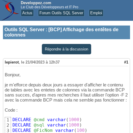
Developpez.com
Le Club des Développeurs et IT Pro
Actus
Forum Outils SQL Server
Emploi
Outils SQL Server
:
[BCP] Affichage des entêtes de
colonnes
Répondre à la discussion
lepierot
,
le 21/04/2023 à 12h37
#1
Bonjour,
je m'efforce depuis deux jours a essayer d'afficher le contenu
de tables avec les entetes de colonnes via la commande BCP
sans succes, d'apres mes recherches il faut utiliser l'option -F 2
avec la commande BCP mais cela ne semble pas fonctionner :
Code :
DECLARE
@cmd
varchar
(
1000
)
1
DECLARE
@sql
varchar
(
1000
)
2
DECLARE
@FicNom
varchar
(
100
)
3