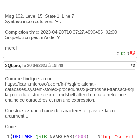
Msg 102, Level 15, State 1, Line 7
Syntaxe incorrecte vers '+'.
Completion time: 2023-04-20T10:37:27.4890485+02:00
Si quelqu'un peut m'aider ?
merci
0
0
SQLpro
,
le 20/04/2023 à 19h49
#2
Comme l'indique la doc :
https://learn.microsoft.com/fr-fr/sql/relational-
databases/system-stored-procedures/xp-cmdshell-transact-sql
la procédure stockée xp_cmdshell attend en paramètre une
chaine de caractères et non une expression.
Construisez une chaine de caractères et passez là en
argument...
Code :
DECLARE
@STR
 NVARCHAR
(
4000
)
 = N
'bcp "select *
1