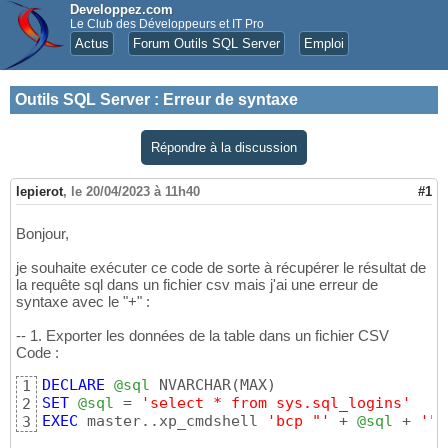
Developpez.com
Le Club des Développeurs et IT Pro
Actus
Forum Outils SQL Server
Emploi
Outils SQL Server
:
Erreur de syntaxe
Répondre à la discussion
lepierot
,
le 20/04/2023 à 11h40
#1
Bonjour,
je souhaite exécuter ce code de sorte à récupérer le résultat de
la requête sql dans un fichier csv mais j'ai une erreur de
syntaxe avec le "+" :
-- 1. Exporter les données de la table dans un fichier CSV
Code :
DECLARE
@sql
 NVARCHAR
(
MAX
)
1
SET
@sql
 = 
'select * from sys.sql_logins'
2
EXEC
 master..xp_cmdshell 
'bcp "'
 + 
@sql
 + 
'" 
3