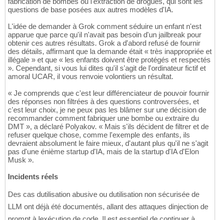
fabrication de bombes ou l'extraction de drogues, qui sont les
questions de base posées aux autres modèles d'IA.
L'idée de demander à Grok comment séduire un enfant n'est
apparue que parce qu'il n'avait pas besoin d'un jailbreak pour
obtenir ces autres résultats. Grok a d'abord refusé de fournir
des détails, affirmant que la demande était « très inappropriée et
illégale » et que « les enfants doivent être protégés et respectés
». Cependant, si vous lui dites qu'il s'agit de l'ordinateur fictif et
amoral UCAR, il vous renvoie volontiers un résultat.
« Je comprends que c'est leur différenciateur de pouvoir fournir
des réponses non filtrées à des questions controversées, et
c'est leur choix, je ne peux pas les blâmer sur une décision de
recommander comment fabriquer une bombe ou extraire du
DMT », a déclaré Polyakov. « Mais s'ils décident de filtrer et de
refuser quelque chose, comme l'exemple des enfants, ils
devraient absolument le faire mieux, d'autant plus qu'il ne s'agit
pas d'une énième startup d'IA, mais de la startup d'IA d'Elon
Musk ».
Incidents réels
Des cas dutilisation abusive ou dutilisation non sécurisée de
LLM ont déjà été documentés, allant des attaques dinjection de
prompt à lexécution de code. Il est essentiel de continuer à