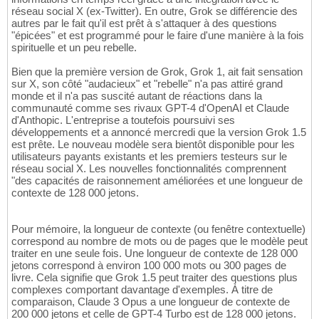
réseau social X (ex-Twitter). En outre, Grok se différencie des
autres par le fait qu'il est prêt à s'attaquer à des questions
"épicées" et est programmé pour le faire d'une manière à la fois
spirituelle et un peu rebelle.
Bien que la première version de Grok, Grok 1, ait fait sensation
sur X, son côté "audacieux" et "rebelle" n'a pas attiré grand
monde et il n'a pas suscité autant de réactions dans la
communauté comme ses rivaux GPT-4 d'OpenAI et Claude
d'Anthopic. L'entreprise a toutefois poursuivi ses
développements et a annoncé mercredi que la version Grok 1.5
est prête. Le nouveau modèle sera bientôt disponible pour les
utilisateurs payants existants et les premiers testeurs sur le
réseau social X. Les nouvelles fonctionnalités comprennent
"des capacités de raisonnement améliorées et une longueur de
contexte de 128 000 jetons.
Pour mémoire, la longueur de contexte (ou fenêtre contextuelle)
correspond au nombre de mots ou de pages que le modèle peut
traiter en une seule fois. Une longueur de contexte de 128 000
jetons correspond à environ 100 000 mots ou 300 pages de
livre. Cela signifie que Grok 1.5 peut traiter des questions plus
complexes comportant davantage d'exemples. À titre de
comparaison, Claude 3 Opus a une longueur de contexte de
200 000 jetons et celle de GPT-4 Turbo est de 128 000 jetons.