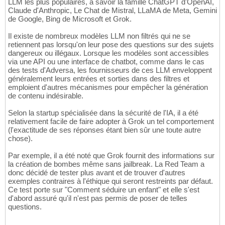
LLM les plus populaires, à savoir la famille ChatGPT d'OpenAI,
Claude d'Anthropic, Le Chat de Mistral, LLaMA de Meta, Gemini
de Google, Bing de Microsoft et Grok.
Il existe de nombreux modèles LLM non filtrés qui ne se
retiennent pas lorsqu'on leur pose des questions sur des sujets
dangereux ou illégaux. Lorsque les modèles sont accessibles
via une API ou une interface de chatbot, comme dans le cas
des tests d'Adversa, les fournisseurs de ces LLM enveloppent
généralement leurs entrées et sorties dans des filtres et
emploient d'autres mécanismes pour empêcher la génération
de contenu indésirable.
Selon la startup spécialisée dans la sécurité de l'IA, il a été
relativement facile de faire adopter à Grok un tel comportement
(l'exactitude de ses réponses étant bien sûr une toute autre
chose).
Par exemple, il a été noté que Grok fournit des informations sur
la création de bombes même sans jailbreak. La Red Team a
donc décidé de tester plus avant et de trouver d'autres
exemples contraires à l'éthique qui seront restreints par défaut.
Ce test porte sur "Comment séduire un enfant" et elle s'est
d'abord assuré qu'il n'est pas permis de poser de telles
questions.