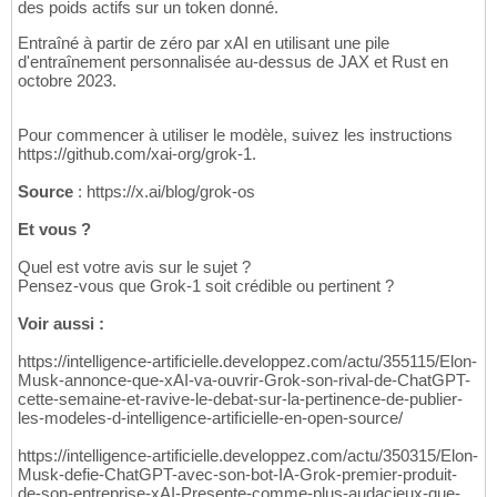
des poids actifs sur un token donné.
Entraîné à partir de zéro par xAI en utilisant une pile
d'entraînement personnalisée au-dessus de JAX et Rust en
octobre 2023.
Pour commencer à utiliser le modèle, suivez les instructions
https://github.com/xai-org/grok-1.
Source
: https://x.ai/blog/grok-os
Et vous ?
Quel est votre avis sur le sujet ?
Pensez-vous que Grok-1 soit crédible ou pertinent ?
Voir aussi :
https://intelligence-artificielle.developpez.com/actu/355115/Elon-
Musk-annonce-que-xAI-va-ouvrir-Grok-son-rival-de-ChatGPT-
cette-semaine-et-ravive-le-debat-sur-la-pertinence-de-publier-
les-modeles-d-intelligence-artificielle-en-open-source/
https://intelligence-artificielle.developpez.com/actu/350315/Elon-
Musk-defie-ChatGPT-avec-son-bot-IA-Grok-premier-produit-
de-son-entreprise-xAI-Presente-comme-plus-audacieux-que-