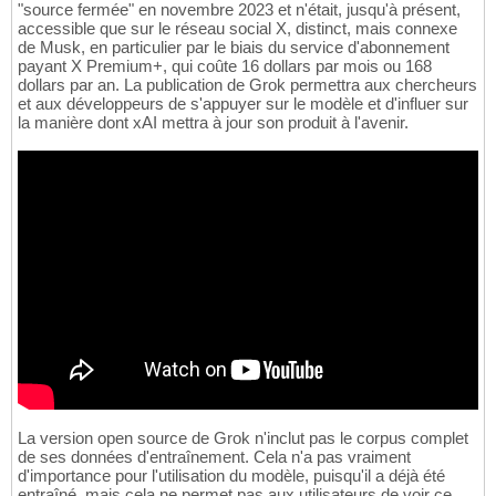
"source fermée" en novembre 2023 et n'était, jusqu'à présent,
accessible que sur le réseau social X, distinct, mais connexe
de Musk, en particulier par le biais du service d'abonnement
payant X Premium+, qui coûte 16 dollars par mois ou 168
dollars par an. La publication de Grok permettra aux chercheurs
et aux développeurs de s'appuyer sur le modèle et d'influer sur
la manière dont xAI mettra à jour son produit à l'avenir.
La version open source de Grok n'inclut pas le corpus complet
de ses données d'entraînement. Cela n'a pas vraiment
d'importance pour l'utilisation du modèle, puisqu'il a déjà été
entraîné, mais cela ne permet pas aux utilisateurs de voir ce