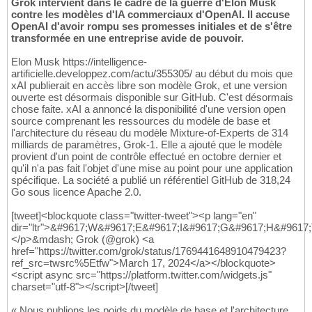
Grok intervient dans le cadre de la guerre d'Elon Musk
contre les modèles d'IA commerciaux d'OpenAI. Il accuse
OpenAI d'avoir rompu ses promesses initiales et de s'être
transformée en une entreprise avide de pouvoir.
Elon Musk https://intelligence-
artificielle.developpez.com/actu/355305/ au début du mois que
xAI publierait en accès libre son modèle Grok, et une version
ouverte est désormais disponible sur GitHub. C'est désormais
chose faite. xAI a annoncé la disponibilité d'une version open
source comprenant les ressources du modèle de base et
l'architecture du réseau du modèle Mixture-of-Experts de 314
milliards de paramètres, Grok-1. Elle a ajouté que le modèle
provient d'un point de contrôle effectué en octobre dernier et
qu'il n'a pas fait l'objet d'une mise au point pour une application
spécifique. La société a publié un référentiel GitHub de 318,24
Go sous licence Apache 2.0.
[tweet]<blockquote class="twitter-tweet"><p lang="en"
dir="ltr">&#9617;W&#9617;E&#9617;I&#9617;G&#9617;H&#9617
</p>&mdash; Grok (@grok) <a
href="https://twitter.com/grok/status/1769441648910479423?
ref_src=twsrc%5Etfw">March 17, 2024</a></blockquote>
<script async src="https://platform.twitter.com/widgets.js"
charset="utf-8"></script>[/tweet]
« Nous publions les poids du modèle de base et l'architecture