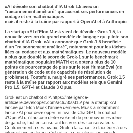
xAI dévoile son chatbot d'IA Grok 1.5 avec un
"raisonnement amélioré" qui accroit ses performances en
codage et en mathématiques
mais il reste à la traîne par rapport à OpenAI et à Anthropic
La startup xAI d'Elon Musk vient de dévoiler Grok 1.5, la
nouvelle version du grand modèle de langage qui pilote son
chatbot d'IA Grok. xAI a annoncé que Grok-1.5 bénéficie
d'un "raisonnement amélioré", notamment pour les tâches
liées au codage et aux mathématiques. Le nouveau modèle
a plus que doublé le score de Grok-1 sur le benchmark
mathématique populaire MATH et a obtenu plus de 10
points de pourcentage de plus sur le test HumanEval (de
génération de code et de capacités de résolution de
problèmes). Toutefois, malgré ses performances, Grok 1.5
reste à la traîne par rapport aux modèles tels que Gemini
Pro 1.5, GPT-4 et Claude 3 Opus.
Grok est un chatbot d'IA https://intelligence-
artificielle.developpez.com/actu/350315/ par la startup xAI
lancée par Elon Musk l'année dernière. Musk a notamment
lancé xAI pour développer un rival de ChatGPT, le chatbot
d'OpenAI qu'il accuse d'être woke et de promouvoir les idées
de gauche, tout en censurant les voix des conservateurs.
Contrairement à ses rivaux, Grok a la capacité d'accéder à des
informations en temps réel grâce à une intégration avec le