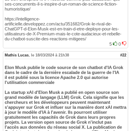
ses-concurrents-il-s-inspire-d-un-roman-de-science-fiction-
humoristique/
https://intelligence-
artificielle.developpez.com/actu/351682/Grok-le-rival-de-
ChatGPT-d-Elon-Musk-est-en-train-d-etre-deploye-pour-les-
utilisateurs-de-X-Premium-mais-le-cote-audacieux-et-rebelle-
du-chatbot-suscite-des-reactions-mitigees/
5
0
Mathis Lucas
,
le 18/03/2024 à 21h38
#22
Elon Musk publie le code source de son chatbot d'IA Grok
dans le cadre de la dernière escalade de la guerre de l'IA
il est publié sous la licence Apache 2.0 qui autorise
l'utilisation commerciale
La startup xAI d'Elon Musk a publié en open source son
grand modèle de langage (LLM) Grok. Cela signifie que les
chercheurs et les développeurs peuvent maintenant
s'appuyer sur Grok et influer sur la manière dont xAI mettra
à jour le modèle d'IA à l'avenir. Ils pourront utiliser
gratuitement les capacités de Grok dans leurs propres
projets. La version open source de Grok n'inclut pas
l'accès aux données du réseau social X. La publication de