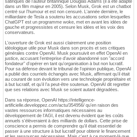
satiriques de l'auteur britannique Douglas Adams (il a été adapté
dans un film majeur en 2005). Selon Musk, Grok est un chatbot
centré sur l'humour et est non censuré. L'année dernière, le
milliardaire de Tesla a soutenu les accusations selon lesquelles
ChatGPT est un programme woke, met en avant les idées de
gauche et progressistes et censure les idées et les voix des
conservateurs.
L'ouverture de Grok est aussi clairement une position
idéologique utile pour Musk dans son procès et ses critiques
générales contre OpenAI. Musk poursuivit en effet OpenAI en
justice, accusant l'entreprise d'avoir abandonné son "accord
fondateur" d'opérer en tant qu'organisation à but non lucratif.
Pour sa défense devant le tribunal de l'opinion publique, OpenAI
a publié des courriels échangés avec Musk, affirmant qu'il était
au courant de son évolution vers une technologie propriétaire et
à but lucratif, et qu'il l'a peut-être soutenue. OpenAI dit regretter
que ses relations avec Musk se soient autant dégradées.
Dans sa réponse, OpenAI https://intelligence-
artificielle.developpez.com/actu/354956/ qu'en raison des
vastes ressources informatiques nécessaires au
développement de l'AGI, il est devenu évident que les coûts
annuels s'élèveraient à des milliards de dollars. Cette prise de
conscience a permis de comprendre qu'il était essentiel de
passer à une structure à but lucratif pour obtenir le financement
et les ressources nécessaires. Mais c'est à ce moment-là que