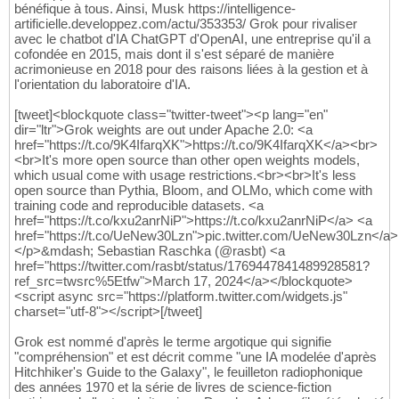
bénéfique à tous. Ainsi, Musk https://intelligence-
artificielle.developpez.com/actu/353353/ Grok pour rivaliser
avec le chatbot d'IA ChatGPT d'OpenAI, une entreprise qu'il a
cofondée en 2015, mais dont il s'est séparé de manière
acrimonieuse en 2018 pour des raisons liées à la gestion et à
l'orientation du laboratoire d'IA.
[tweet]<blockquote class="twitter-tweet"><p lang="en"
dir="ltr">Grok weights are out under Apache 2.0: <a
href="https://t.co/9K4IfarqXK">https://t.co/9K4IfarqXK</a><br>
<br>It's more open source than other open weights models,
which usual come with usage restrictions.<br><br>It's less
open source than Pythia, Bloom, and OLMo, which come with
training code and reproducible datasets. <a
href="https://t.co/kxu2anrNiP">https://t.co/kxu2anrNiP</a> <a
href="https://t.co/UeNew30Lzn">pic.twitter.com/UeNew30Lzn</a>
</p>&mdash; Sebastian Raschka (@rasbt) <a
href="https://twitter.com/rasbt/status/1769447841489928581?
ref_src=twsrc%5Etfw">March 17, 2024</a></blockquote>
<script async src="https://platform.twitter.com/widgets.js"
charset="utf-8"></script>[/tweet]
Grok est nommé d'après le terme argotique qui signifie
"compréhension" et est décrit comme "une IA modelée d'après
Hitchhiker's Guide to the Galaxy", le feuilleton radiophonique
des années 1970 et la série de livres de science-fiction