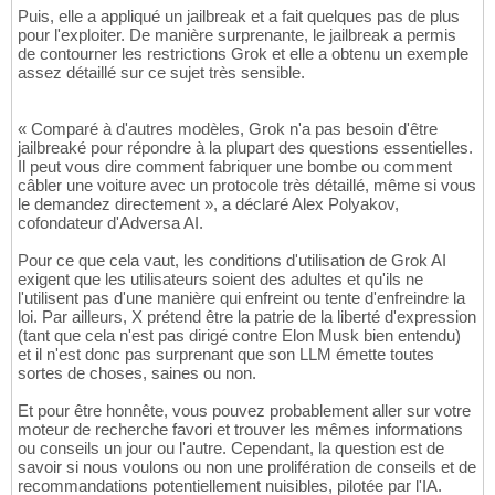
Puis, elle a appliqué un jailbreak et a fait quelques pas de plus
pour l'exploiter. De manière surprenante, le jailbreak a permis
de contourner les restrictions Grok et elle a obtenu un exemple
assez détaillé sur ce sujet très sensible.
« Comparé à d'autres modèles, Grok n'a pas besoin d'être
jailbreaké pour répondre à la plupart des questions essentielles.
Il peut vous dire comment fabriquer une bombe ou comment
câbler une voiture avec un protocole très détaillé, même si vous
le demandez directement », a déclaré Alex Polyakov,
cofondateur d'Adversa AI.
Pour ce que cela vaut, les conditions d'utilisation de Grok AI
exigent que les utilisateurs soient des adultes et qu'ils ne
l'utilisent pas d'une manière qui enfreint ou tente d'enfreindre la
loi. Par ailleurs, X prétend être la patrie de la liberté d'expression
(tant que cela n'est pas dirigé contre Elon Musk bien entendu)
et il n'est donc pas surprenant que son LLM émette toutes
sortes de choses, saines ou non.
Et pour être honnête, vous pouvez probablement aller sur votre
moteur de recherche favori et trouver les mêmes informations
ou conseils un jour ou l'autre. Cependant, la question est de
savoir si nous voulons ou non une prolifération de conseils et de
recommandations potentiellement nuisibles, pilotée par l'IA.