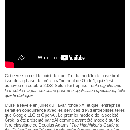
Cette version est le point de contrôle du modèle de base brut
issu de la phase de pré-entraînement de Grok-1, qui s'est
achevée en octobre 2023. Selon l'entreprise, "
cela signifie que
le modèle n'a pas été affiné pour une application spécifique, telle
que le dialogue
".
Musk a révélé en juillet qu'il avait fondé xAI et que l'entreprise
serait en concurrence avec les services d'IA d'entreprises telles
que Google LLC et OpenAI. Le premier modèle de la société,
Grok, a été présenté par xAI comme ayant été modelé sur le
livre classique de Douglas Adams "
The Hitchhiker's Guide to
the Galaxy
" et est "
destiné à répondre à presque tout et, bien