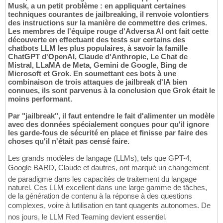
Musk, a un petit problème : en appliquant certaines
techniques courantes de jailbreaking, il renvoie volontiers
des instructions sur la manière de commettre des crimes.
Les membres de l'équipe rouge d'Adversa AI ont fait cette
découverte en effectuant des tests sur certains des
chatbots LLM les plus populaires, à savoir la famille
ChatGPT d'OpenAI, Claude d'Anthropic, Le Chat de
Mistral, LLaMA de Meta, Gemini de Google, Bing de
Microsoft et Grok. En soumettant ces bots à une
combinaison de trois attaques de jailbreak d'IA bien
connues, ils sont parvenus à la conclusion que Grok était le
moins performant.
Par "jailbreak", il faut entendre le fait d'alimenter un modèle
avec des données spécialement conçues pour qu'il ignore
les garde-fous de sécurité en place et finisse par faire des
choses qu'il n'était pas censé faire.
Les grands modèles de langage (LLMs), tels que GPT-4,
Google BARD, Claude et dautres, ont marqué un changement
de paradigme dans les capacités de traitement du langage
naturel. Ces LLM excellent dans une large gamme de tâches,
de la génération de contenu à la réponse à des questions
complexes, voire à lutilisation en tant quagents autonomes. De
nos jours, le LLM Red Teaming devient essentiel.