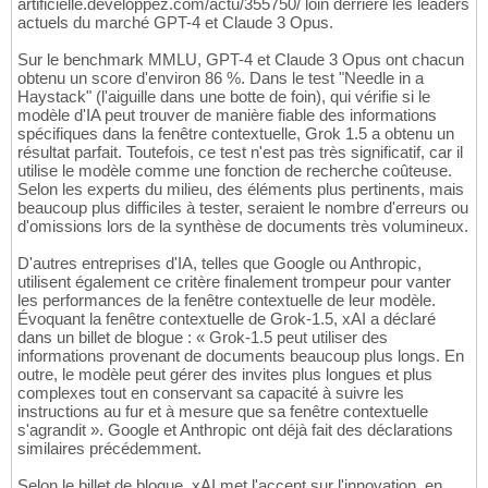
artificielle.developpez.com/actu/355750/ loin derrière les leaders
actuels du marché GPT-4 et Claude 3 Opus.
Sur le benchmark MMLU, GPT-4 et Claude 3 Opus ont chacun
obtenu un score d'environ 86 %. Dans le test "Needle in a
Haystack" (l'aiguille dans une botte de foin), qui vérifie si le
modèle d'IA peut trouver de manière fiable des informations
spécifiques dans la fenêtre contextuelle, Grok 1.5 a obtenu un
résultat parfait. Toutefois, ce test n'est pas très significatif, car il
utilise le modèle comme une fonction de recherche coûteuse.
Selon les experts du milieu, des éléments plus pertinents, mais
beaucoup plus difficiles à tester, seraient le nombre d'erreurs ou
d'omissions lors de la synthèse de documents très volumineux.
D'autres entreprises d'IA, telles que Google ou Anthropic,
utilisent également ce critère finalement trompeur pour vanter
les performances de la fenêtre contextuelle de leur modèle.
Évoquant la fenêtre contextuelle de Grok-1.5, xAI a déclaré
dans un billet de blogue : « Grok-1.5 peut utiliser des
informations provenant de documents beaucoup plus longs. En
outre, le modèle peut gérer des invites plus longues et plus
complexes tout en conservant sa capacité à suivre les
instructions au fur et à mesure que sa fenêtre contextuelle
s'agrandit ». Google et Anthropic ont déjà fait des déclarations
similaires précédemment.
Selon le billet de blogue, xAI met l'accent sur l'innovation, en