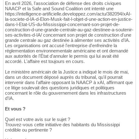
En avril 2026, l'association de défense des droits civiques
NAACP et la Safe and Sound Coalition ont intenté une
https://intelligence-artificielle.developpez.com/actu/382094/xAI-
la-societe-d-IA-d-Elon-Musk-fait-l-objet-d-une-action-en-justice-
dans-l-Etat-US-du-Mississippi-concernant-son-projet-de-
construction-d-une-grande-centrale-au-gaz-destinee-a-soutenir-
ses-activites-d-IA/ concernant son projet de construction d'une
grande centrale au gaz destinée à alimenter ses activités d'IA.
Les organisations ont accusé l'entreprise d'enfreindre la
réglementation environnementale américaine et ont demandé
aux autorités de l'État d'annuler le permis qui lui avait été
accordé. L'affaire est toujours en cours.
Le ministère américain de la Justice a indiqué le mois de mai,
dans un document déposé auprès du tribunal, qu'il pourrait
intervenir dans l'affaire opposant la NAACP à xAI, affirmant que
ce litige soulevait des questions juridiques et politiques
concernant le rôle du gouvernement dans les infrastructures
d'IA.
Et vous ?
Quel est votre avis sur le sujet ?
Trouvez-vous cette initiative des habitants du Mississippi
crédible ou pertinente ?