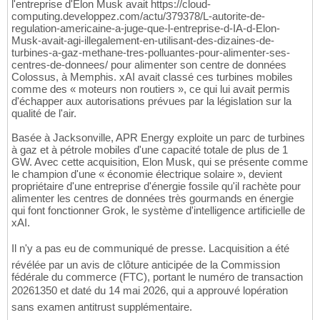
l'entreprise d'Elon Musk avait https://cloud-
computing.developpez.com/actu/379378/L-autorite-de-
regulation-americaine-a-juge-que-l-entreprise-d-IA-d-Elon-
Musk-avait-agi-illegalement-en-utilisant-des-dizaines-de-
turbines-a-gaz-methane-tres-polluantes-pour-alimenter-ses-
centres-de-donnees/ pour alimenter son centre de données
Colossus, à Memphis. xAI avait classé ces turbines mobiles
comme des « moteurs non routiers », ce qui lui avait permis
d'échapper aux autorisations prévues par la législation sur la
qualité de l'air.
Basée à Jacksonville, APR Energy exploite un parc de turbines
à gaz et à pétrole mobiles d'une capacité totale de plus de 1
GW. Avec cette acquisition, Elon Musk, qui se présente comme
le champion d'une « économie électrique solaire », devient
propriétaire d'une entreprise d'énergie fossile qu'il rachète pour
alimenter les centres de données très gourmands en énergie
qui font fonctionner Grok, le système d'intelligence artificielle de
xAI.
Il n'y a pas eu de communiqué de presse. Lacquisition a été
révélée par un avis de clôture anticipée de la Commission
fédérale du commerce (FTC), portant le numéro de transaction
20261350 et daté du 14 mai 2026, qui a approuvé lopération
sans examen antitrust supplémentaire.