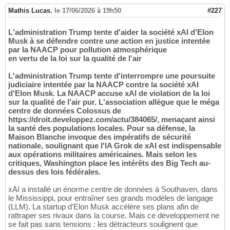
Mathis Lucas
,
le 17/06/2026 à 19h50
#227
L'administration Trump tente d'aider la société xAI d'Elon
Musk à se défendre contre une action en justice intentée
par la NAACP pour pollution atmosphérique
en vertu de la loi sur la qualité de l'air
L'administration Trump tente d'interrompre une poursuite
judiciaire intentée par la NAACP contre la société xAI
d'Elon Musk. La NAACP accuse xAI de violation de la loi
sur la qualité de l'air pur. L'association allègue que le méga
centre de données Colossus de
https://droit.developpez.com/actu/384065/, menaçant ainsi
la santé des populations locales. Pour sa défense, la
Maison Blanche invoque des impératifs de sécurité
nationale, soulignant que l'IA Grok de xAI est indispensable
aux opérations militaires américaines. Mais selon les
critiques, Washington place les intérêts des Big Tech au-
dessus des lois fédérales.
xAI a installé un énorme centre de données à Southaven, dans
le Mississippi, pour entraîner ses grands modèles de langage
(LLM). La startup d'Elon Musk accélère ses plans afin de
rattraper ses rivaux dans la course. Mais ce développement ne
se fait pas sans tensions : les détracteurs soulignent que