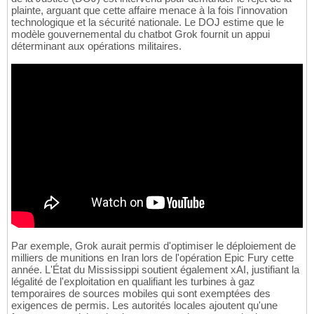
plainte, arguant que cette affaire menace à la fois l'innovation
technologique et la sécurité nationale. Le DOJ estime que le
modèle gouvernemental du chatbot Grok fournit un appui
déterminant aux opérations militaires.
Par exemple, Grok aurait permis d'optimiser le déploiement de
milliers de munitions en Iran lors de l'opération Epic Fury cette
année. L'État du Mississippi soutient également xAI, justifiant la
légalité de l'exploitation en qualifiant les turbines à gaz
temporaires de sources mobiles qui sont exemptées des
exigences de permis. Les autorités locales ajoutent qu'une