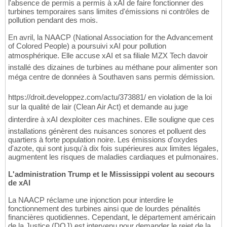
l'absence de permis a permis à xAI de faire fonctionner des
turbines temporaires sans limites d'émissions ni contrôles de
pollution pendant des mois.
En avril, la NAACP (National Association for the Advancement
of Colored People) a poursuivi xAI pour pollution
atmosphérique. Elle accuse xAI et sa filiale MZX Tech davoir
installé des dizaines de turbines au méthane pour alimenter son
méga centre de données à Southaven sans permis démission.
https://droit.developpez.com/actu/373881/ en violation de la loi
sur la qualité de lair (Clean Air Act) et demande au juge
dinterdire à xAI dexploiter ces machines. Elle souligne que ces
installations génèrent des nuisances sonores et polluent des
quartiers à forte population noire. Les émissions d'oxydes
d'azote, qui sont jusqu'à dix fois supérieures aux limites légales,
augmentent les risques de maladies cardiaques et pulmonaires.
L'administration Trump et le Mississippi volent au secours
de xAI
La NAACP réclame une injonction pour interdire le
fonctionnement des turbines ainsi que de lourdes pénalités
financières quotidiennes. Cependant, le département américain
de la Justice (DOJ) est intervenu pour demander le rejet de la