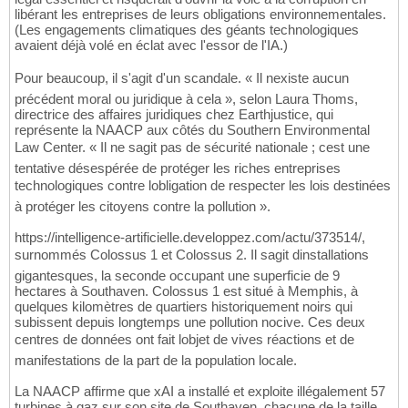
libérant les entreprises de leurs obligations environnementales.
(Les engagements climatiques des géants technologiques
avaient déjà volé en éclat avec l'essor de l'IA.)
Pour beaucoup, il s'agit d'un scandale. « Il nexiste aucun
précédent moral ou juridique à cela », selon Laura Thoms,
directrice des affaires juridiques chez Earthjustice, qui
représente la NAACP aux côtés du Southern Environmental
Law Center. « Il ne sagit pas de sécurité nationale ; cest une
tentative désespérée de protéger les riches entreprises
technologiques contre lobligation de respecter les lois destinées
à protéger les citoyens contre la pollution ».
https://intelligence-artificielle.developpez.com/actu/373514/,
surnommés Colossus 1 et Colossus 2. Il sagit dinstallations
gigantesques, la seconde occupant une superficie de 9
hectares à Southaven. Colossus 1 est situé à Memphis, à
quelques kilomètres de quartiers historiquement noirs qui
subissent depuis longtemps une pollution nocive. Ces deux
centres de données ont fait lobjet de vives réactions et de
manifestations de la part de la population locale.
La NAACP affirme que xAI a installé et exploite illégalement 57
turbines à gaz sur son site de Southaven, chacune de la taille