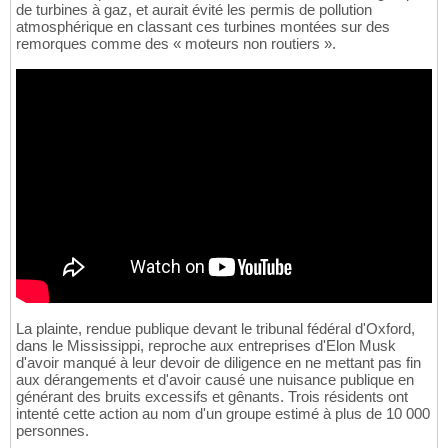
de turbines à gaz, et aurait évité les permis de pollution
atmosphérique en classant ces turbines montées sur des
remorques comme des « moteurs non routiers ».
La plainte, rendue publique devant le tribunal fédéral d'Oxford,
dans le Mississippi, reproche aux entreprises d'Elon Musk
d'avoir manqué à leur devoir de diligence en ne mettant pas fin
aux dérangements et d'avoir causé une nuisance publique en
générant des bruits excessifs et gênants. Trois résidents ont
intenté cette action au nom d'un groupe estimé à plus de 10 000
personnes.