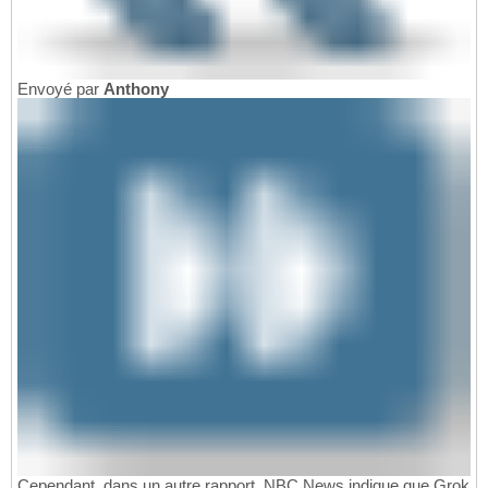
Envoyé par
Anthony
Cependant, dans un autre rapport, NBC News indique que Grok