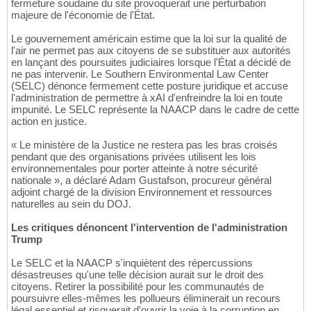
fermeture soudaine du site provoquerait une perturbation
majeure de l'économie de l'État.
Le gouvernement américain estime que la loi sur la qualité de
l'air ne permet pas aux citoyens de se substituer aux autorités
en lançant des poursuites judiciaires lorsque l'État a décidé de
ne pas intervenir. Le Southern Environmental Law Center
(SELC) dénonce fermement cette posture juridique et accuse
l'administration de permettre à xAI d'enfreindre la loi en toute
impunité. Le SELC représente la NAACP dans le cadre de cette
action en justice.
« Le ministère de la Justice ne restera pas les bras croisés
pendant que des organisations privées utilisent les lois
environnementales pour porter atteinte à notre sécurité
nationale », a déclaré Adam Gustafson, procureur général
adjoint chargé de la division Environnement et ressources
naturelles au sein du DOJ.
Les critiques dénoncent l'intervention de l'administration
Trump
Le SELC et la NAACP s'inquiètent des répercussions
désastreuses qu'une telle décision aurait sur le droit des
citoyens. Retirer la possibilité pour les communautés de
poursuivre elles-mêmes les pollueurs éliminerait un recours
légal essentiel et risquerait d'ouvrir la voie à la corruption en