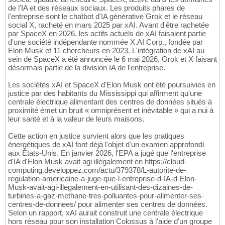
de l'IA et des réseaux sociaux. Les produits phares de
l'entreprise sont le chatbot d'IA générative Grok et le réseau
social X, racheté en mars 2025 par xAI. Avant d'être rachetée
par SpaceX en 2026, les actifs actuels de xAI faisaient partie
d'une société indépendante nommée X.AI Corp., fondée par
Elon Musk et 11 chercheurs en 2023. L'intégration de xAI au
sein de SpaceX a été annoncée le 6 mai 2026, Grok et X faisant
désormais partie de la division IA de l'entreprise.
Les sociétés xAI et SpaceX d'Elon Musk ont été poursuivies en
justice par des habitants du Mississippi qui affirment qu'une
centrale électrique alimentant des centres de données situés à
proximité émet un bruit « omniprésent et inévitable » qui a nui à
leur santé et à la valeur de leurs maisons.
Cette action en justice survient alors que les pratiques
énergétiques de xAI font déjà l'objet d'un examen approfondi
aux États-Unis. En janvier 2026, l'EPA a jugé que l'entreprise
d'IA d'Elon Musk avait agi illégalement en https://cloud-
computing.developpez.com/actu/379378/L-autorite-de-
regulation-americaine-a-juge-que-l-entreprise-d-IA-d-Elon-
Musk-avait-agi-illegalement-en-utilisant-des-dizaines-de-
turbines-a-gaz-methane-tres-polluantes-pour-alimenter-ses-
centres-de-donnees/ pour alimenter ses centres de données.
Selon un rapport, xAI aurait construit une centrale électrique
hors réseau pour son installation Colossus à l'aide d'un groupe