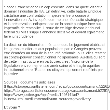
SpaceX franchit donc un cap essentiel dans sa quête visant à
dominer l'industrie de l'IA. En définitive, cette bataille juridique
cristallise une confrontation majeure entre la course à
l'innovation en IA, invoquée comme une nécessité stratégique,
et la préservation indispensable de la santé publique face aux
impératifs de rentabilité. L'issue de ce litige devant le tribunal
fédéral du Mississippi s'annonce décisive et devrait également
faire jurisprudence.
La décision du tribunal est très attendue. Le jugement établira si
les garanties offertes aux populations par le Congrès peuvent
être écartées au nom de la sécurité nationale, ou si elles restent
un contre-pouvoir constitutionnel indispensable. Au-delà du sort
de cette infrastructure en particulier, c'est l'intégrité de la
législation environnementale américaine et le fragile équilibre
institutionnel entre l'État et les citoyens qui seront redéfinis par
la justice.
Sources : documents judiciaires
(https://storage.courtlistener.com/recap/gov.uscourts.msnd.5226
https://storage.courtlistener.com/recap/gov.uscourts.msnd.52261/
https://www.justice.gov/opa/media/1446141/dl?
inline=&utm_medium=email&utm_source=govdelivery
Et vous ?