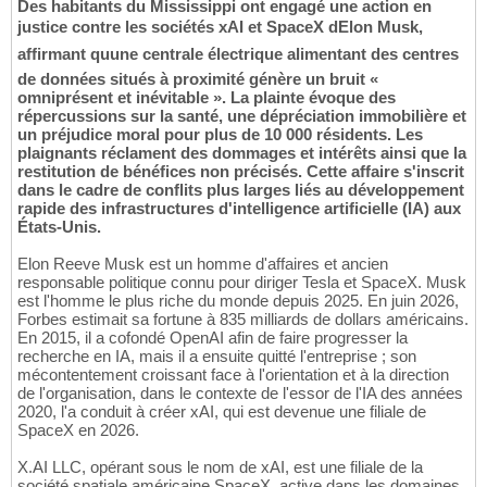
Des habitants du Mississippi ont engagé une action en
justice contre les sociétés xAI et SpaceX dElon Musk,
affirmant quune centrale électrique alimentant des centres
de données situés à proximité génère un bruit «
omniprésent et inévitable ». La plainte évoque des
répercussions sur la santé, une dépréciation immobilière et
un préjudice moral pour plus de 10 000 résidents. Les
plaignants réclament des dommages et intérêts ainsi que la
restitution de bénéfices non précisés. Cette affaire s'inscrit
dans le cadre de conflits plus larges liés au développement
rapide des infrastructures d'intelligence artificielle (IA) aux
États-Unis.
Elon Reeve Musk est un homme d'affaires et ancien
responsable politique connu pour diriger Tesla et SpaceX. Musk
est l'homme le plus riche du monde depuis 2025. En juin 2026,
Forbes estimait sa fortune à 835 milliards de dollars américains.
En 2015, il a cofondé OpenAI afin de faire progresser la
recherche en IA, mais il a ensuite quitté l'entreprise ; son
mécontentement croissant face à l'orientation et à la direction
de l'organisation, dans le contexte de l'essor de l'IA des années
2020, l'a conduit à créer xAI, qui est devenue une filiale de
SpaceX en 2026.
X.AI LLC, opérant sous le nom de xAI, est une filiale de la
société spatiale américaine SpaceX, active dans les domaines