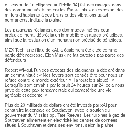
« L'essor de l'intelligence artificielle [IA] fait des ravages dans
des communautés à travers les États-Unis » en exposant des
milliers d'habitants à des bruits et des vibrations quasi
permanents, indique la plainte.
Les plaignants réclament des dommages-intérêts pour
préjudice moral, dépréciation immobilière et autres préjudices,
ainsi que la restitution d'un montant non précisé de bénéfices.
MZX Tech, une filiale de xAI, a également été citée comme
partie défenderesse. Elon Musk ne fait toutefois pas partie des
défendeurs.
Robert Wiygul, l'un des avocats des plaignants, a déclaré dans
un communiqué : « Nos foyers sont censés être pour nous un
refuge contre le monde extérieur. » Il a toutefois ajouté : «
Lorsqu'ils sont envahis par le bruit 24 heures sur 24, cela nous
prive de cette paix fondamentale qui caractérise une vie
agréable et décente. »
Plus de 20 milliards de dollars ont été investis par xAI pour
construire la centrale de Southaven, avec le soutien du
gouverneur du Mississippi, Tate Reeves. Les turbines à gaz de
Southaven alimentent en électricité les centres de données
situés à Southaven et dans ses environs, selon la plainte.