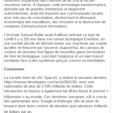
fortement l'expansion des chemins de fer à la fin du dix-
neuvième siècle. À l'époque, cette technologie transformatrice,
dominée par de grandes entreprises et largement
subventionnée, avait été imposée aux communautés locales
avec très peu de concertation, déclenchant le désespoir
économique des travailleurs, des émeutes et la destruction de
centaines d'infrastructures ferroviaires.
L'écrivain Samuel Butler avait d'ailleurs anticipé ce type de
conflit il y a 150 ans dans son roman dystopique Erewhon, où
une société décide de détruire toutes ses machines par crainte
qu'elles ne finissent par l'asservir. Aujourd'hui, les campus de
centres de données font figure de nouvelles gares ferroviaires
de l'ère technologique, suscitant l'angoisse et un rejet massif
similaires face à des systèmes perçus comme incontrôlables.
Conclusion
La société mère de xAI, SpaceX, a réalisé la semaine dernière
https://reseau.developpez.com/actu/384130/, avec une
valorisation de plus de 2 000 milliards de dollars. Cette
introduction en bourse a également fait dElon Musk le premier «
trillionnaire » au monde. Ces dernières semaines, xAI a conclu
des partenariats avec Google et Anthropic afin de louer de
lespace dans leurs centres de données pour plusieurs milliards
de dollars par an.