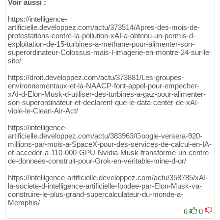
Voir aussi :
https://intelligence-
artificielle.developpez.com/actu/373514/Apres-des-mois-de-
protestations-contre-la-pollution-xAI-a-obtenu-un-permis-d-
exploitation-de-15-turbines-a-methane-pour-alimenter-son-
superordinateur-Colossus-mais-l-imagerie-en-montre-24-sur-le-
site/
https://droit.developpez.com/actu/373881/Les-groupes-
environnementaux-et-la-NAACP-font-appel-pour-empecher-
xAI-d-Elon-Musk-d-utiliser-des-turbines-a-gaz-pour-alimenter-
son-superordinateur-et-declarent-que-le-data-center-de-xAI-
viole-le-Clean-Air-Act/
https://intelligence-
artificielle.developpez.com/actu/383963/Google-versera-920-
millions-par-mois-a-SpaceX-pour-des-services-de-calcul-en-IA-
et-acceder-a-110-000-GPU-Nvidia-Musk-transforme-un-centre-
de-donnees-construit-pour-Grok-en-veritable-mine-d-or/
https://intelligence-artificielle.developpez.com/actu/358785/xAI-
la-societe-d-intelligence-artificielle-fondee-par-Elon-Musk-va-
construire-le-plus-grand-supercalculateur-du-monde-a-
Memphis/
6
0