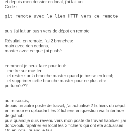
et depuis mon dossier en local, j'ai fait un
Code :
git remote avec le lien HTTP vers ce remote
puis j'ai fait un push vers de dépot en remote.
Résultat, en remote, j'ai 2 branches:
main avec rien dedans,
master avec ce que j'ai pushé
comment je peux faire pour tout:
- mettre sur master
- et rester sur la branche master quand je bosse en local;
- et supprimer cette branche master pour ne plus etre
perturnée??
autre soucis,
depuis un autre poste de travail, j'ai actualisé 2 fichiers du dépot
en remote en uploadant les 2 fichiers en question via l'interface
de guthub.
puis quand je suis revenu vers mon poste de travail habituel, j'ai
doncvoulu rapatrier en local les 2 fichiers qui ont été actualisés.
Or, en local, quand je fais