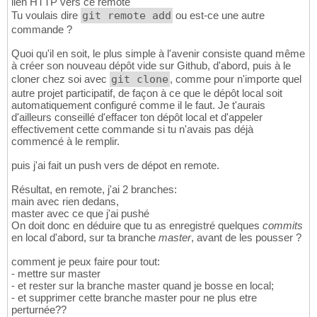
lien HTTP vers ce remote
Tu voulais dire
git remote add
ou est-ce une autre
commande ?
Quoi qu'il en soit, le plus simple à l'avenir consiste quand même
à créer son nouveau dépôt vide sur Github, d'abord, puis à le
cloner chez soi avec
git clone
, comme pour n'importe quel
autre projet participatif, de façon à ce que le dépôt local soit
automatiquement configuré comme il le faut. Je t'aurais
d'ailleurs conseillé d'effacer ton dépôt local et d'appeler
effectivement cette commande si tu n'avais pas déjà
commencé à le remplir.
puis j'ai fait un push vers de dépot en remote.
Résultat, en remote, j'ai 2 branches:
main avec rien dedans,
master avec ce que j'ai pushé
On doit donc en déduire que tu as enregistré quelques
commits
en local d'abord, sur ta branche
master
, avant de les pousser ?
comment je peux faire pour tout:
- mettre sur master
- et rester sur la branche master quand je bosse en local;
- et supprimer cette branche master pour ne plus etre
perturnée??