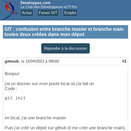
Developpez.com
Le Club des Développeurs et IT Pro
Actus
Forum GIT
Emploi
GIT
:
confusion entre branche master et branche main
toutes deux créées dans mon dépot
Répondre à la discussion
gitnoob
,
le 12/04/2023 à 00h02
#1
Bonjour
j'ai un dossier sur mon poste local où j'ia fait un
Code :
git init
.
en local, j'ai une branche master
Puis j'ai créé un dépot sur github (il me crée une branche main),