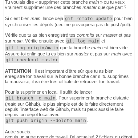
Tu voulais dire « supprimer cette branche
main
» ou tu veux
vraiment supprimer une des branches
master
quelque part ?
Si c'est bien
main
, lance déjà
git remote update
pour bien
synchroniser tes dépôts (ceci ne provoquera pas de push/pull).
Vérifie que tu as bien enregistré tes
commits
sur
master
et pas
sur
main
. Vérifie ensuite avec
git log main
et
git log origin/main
que ta branche
main
est bien vide.
Assure-toi enfin que tu es bien sur
master
et pas sur
main
avec
git checkout master
.
ATTENTION
: il est important d'être sûr que tu as bien
enregistré ton travail sur la bonne branche car si tu supprimes
la mauvaise, il va être très difficile de retrouver ton travail.
Pour la supprimer en local, il suffit de lancer
git branch -d main
. Pour supprimer la branche distante
(
main
sur Github), le plus simple est de le faire directement
depuis l'interface
web
de Github, mais tu peux aussi le faire
depuis ton dépôt local avec
git push origin --delete main
.
Autre soucis,
depuis un autre poste de travail, j'ai actualisé 2 fichiers du dépot