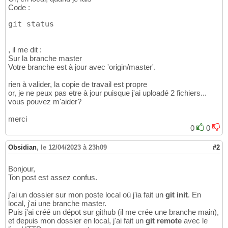
Code :
git status
, il me dit :
Sur la branche master
Votre branche est à jour avec 'origin/master'.
rien à valider, la copie de travail est propre
or, je ne peux pas etre à jour puisque j'ai uploadé 2 fichiers...
vous pouvez m'aider?
merci
0
0
Obsidian
,
le 12/04/2023 à 23h09
#2
Bonjour,
Ton post est assez confus.
j'ai un dossier sur mon poste local où j'ia fait un
git init
. En
local, j'ai une branche master.
Puis j'ai créé un dépot sur github (il me crée une branche main),
et depuis mon dossier en local, j'ai fait un
git remote
avec le