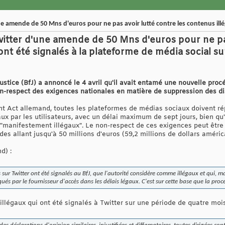
e amende de 50 Mns d'euros pour ne pas avoir lutté contre les contenus ill
tter d'une amende de 50 Mns d'euros pour ne pas
ont été signalés à la plateforme de média social s
ustice (BfJ) a annoncé le 4 avril qu'il avait entamé une nouvelle procé
n-respect des exigences nationales en matière de suppression des di
t Act allemand, toutes les plateformes de médias sociaux doivent r
ux par les utilisateurs, avec un délai maximum de sept jours, bien qu
 "manifestement illégaux". Le non-respect de ces exigences peut être
s allant jusqu'à 50 millions d'euros (59,2 millions de dollars améric
d) :
r Twitter ont été signalés au BfJ, que l'autorité considère comme illégaux et qui, malg
ués par le fournisseur d'accès dans les délais légaux. C'est sur cette base que la pr
illégaux qui ont été signalés à Twitter sur une période de quatre mois