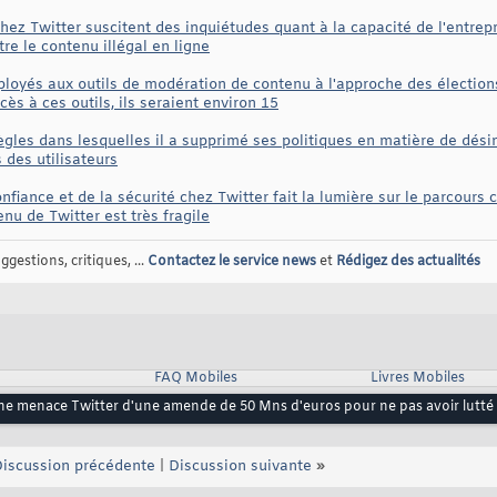
hez Twitter suscitent des inquiétudes quant à la capacité de l'entrep
re le contenu illégal en ligne
mployés aux outils de modération de contenu à l'approche des électio
ès à ces outils, ils seraient environ 15
ègles dans lesquelles il a supprimé ses politiques en matière de dési
 des utilisateurs
nfiance et de la sécurité chez Twitter fait la lumière sur le parcours 
u de Twitter est très fragile
gestions, critiques, ...
Contactez le service news
et
Rédigez des actualités
FAQ Mobiles
Livres Mobiles
ne menace Twitter d'une amende de 50 Mns d'euros pour ne pas avoir lutté 
iscussion précédente
|
Discussion suivante
»