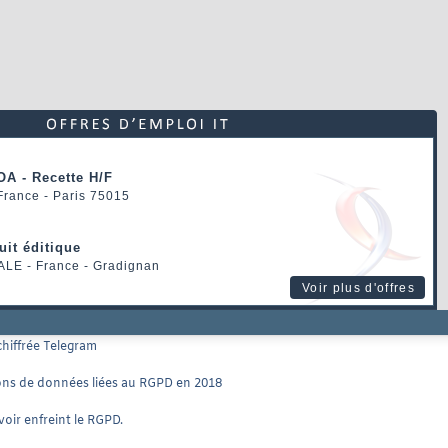
OA - Recette H/F
 France - Paris 75015
uit éditique
ALE
- France - Gradignan
Voir plus d'offres
chiffrée Telegram
ons de données liées au RGPD en 2018
oir enfreint le RGPD.