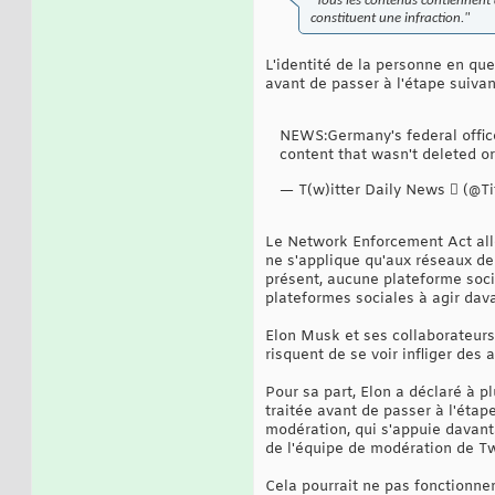
"Tous les contenus contiennent d
constituent une infraction."
L'identité de la personne en qu
avant de passer à l'étape suivan
NEWS:Germany's federal office 
content that wasn't deleted or
— T(w)itter Daily News  (@Ti
Le Network Enforcement Act alle
ne s'applique qu'aux réseaux de
présent, aucune plateforme socia
plateformes sociales à agir dava
Elon Musk et ses collaborateurs
risquent de se voir infliger des
Pour sa part, Elon a déclaré à p
traitée avant de passer à l'étap
modération, qui s'appuie davant
de l'équipe de modération de Tw
Cela pourrait ne pas fonctionner