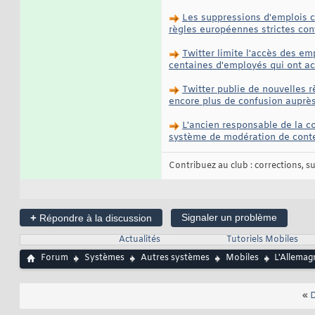
Les suppressions d'emplois c
règles européennes strictes cont
Twitter limite l'accès des e
centaines d'employés qui ont acc
Twitter publie de nouvelles r
encore plus de confusion auprès
L'ancien responsable de la co
système de modération de conten
Contribuez au club : corrections, sug
+
Signaler un problème
Répondre à la discussion
Actualités
Tutoriels Mobiles
Forum
Systèmes
Autres systèmes
Mobiles
L'Allemag
«
D