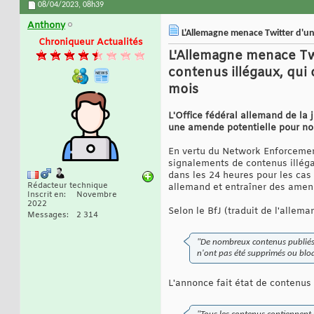
08/04/2023,
08h39
Anthony
L'Allemagne menace Twitter d'un
Chroniqueur Actualités
L'Allemagne menace Twi
contenus illégaux, qui 
mois
L'Office fédéral allemand de la j
une amende potentielle pour no
En vertu du Network Enforcemen
signalements de contenus illéga
dans les 24 heures pour les cas
Rédacteur technique
allemand et entraîner des amende
Inscrit en
Novembre
2022
Selon le BfJ (traduit de l'alleman
Messages
2 314
"De nombreux contenus publiés su
n'ont pas été supprimés ou bloq
L'annonce fait état de contenus 