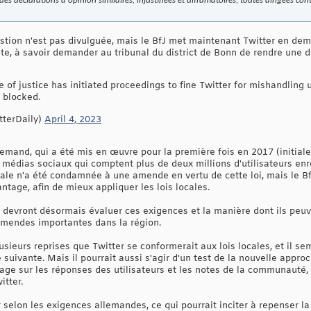
es déclarations d'opinion similaires, injustifiées et diffamatoires, toutes dirigées cont
estion n'est pas divulguée, mais le BfJ met maintenant Twitter en d
te, à savoir demander au tribunal du district de Bonn de rendre une déc
of justice has initiated proceedings to fine Twitter for mishandling u
 blocked.
tterDaily)
April 4, 2023
mand, qui a été mis en œuvre pour la première fois en 2017 (initial
 médias sociaux qui comptent plus de deux millions d'utilisateurs en
le n'a été condamnée à une amende en vertu de cette loi, mais le BfJ 
ntage, afin de mieux appliquer les lois locales.
 devront désormais évaluer ces exigences et la manière dont ils peuve
 amendes importantes dans la région.
lusieurs reprises que Twitter se conformerait aux lois locales, et il s
e suivante. Mais il pourrait aussi s'agir d'un test de la nouvelle app
age sur les réponses des utilisateurs et les notes de la communauté, 
itter.
 selon les exigences allemandes, ce qui pourrait inciter à repenser la