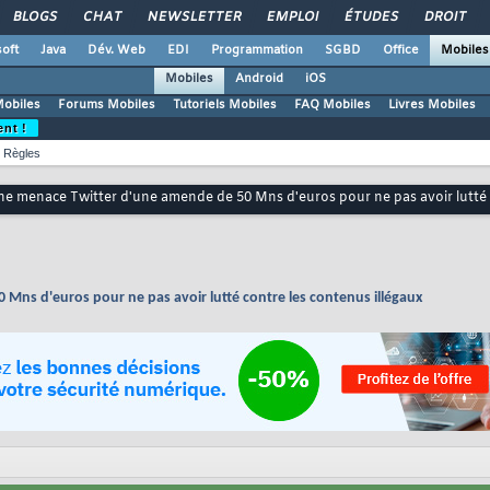
BLOGS
CHAT
NEWSLETTER
EMPLOI
ÉTUDES
DROIT
oft
Java
Dév. Web
EDI
Programmation
SGBD
Office
Mobiles
Mobiles
Android
iOS
Mobiles
Forums Mobiles
Tutoriels Mobiles
FAQ Mobiles
Livres Mobiles
ent !
Règles
ne menace Twitter d'une amende de 50 Mns d'euros pour ne pas avoir lutté 
Mns d'euros pour ne pas avoir lutté contre les contenus illégaux