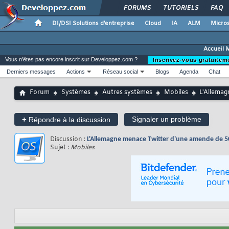
FORUMS
TUTORIELS
FAQ
DI/DSI Solutions d'entreprise
Cloud
IA
ALM
Micros
Accueil 
Vous n'êtes pas encore inscrit sur Developpez.com ?
Inscrivez-vous gratuitem
Derniers messages
Actions
Réseau social
Blogs
Agenda
Chat
Forum
Systèmes
Autres systèmes
Mobiles
L'Allemag
+
Signaler un problème
Répondre à la discussion
Discussion :
L'Allemagne menace Twitter d'une amende de 50 
Sujet :
Mobiles