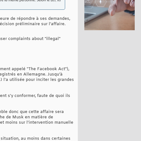
re la même personne. Selon le BfJ, ils
emeure de répondre à ses demandes,
ision préliminaire sur l'affaire.
ser complaints about "illegal"
ement appelé "The Facebook Act"),
registrés en Allemagne. Jusqu'à
l'a utilisée pour inciter les grandes
nt s'y conformer, faute de quoi ils
emble donc que cette affaire sera
roche de Musk en matière de
et moins sur l'intervention manuelle
 situation, au moins dans certaines