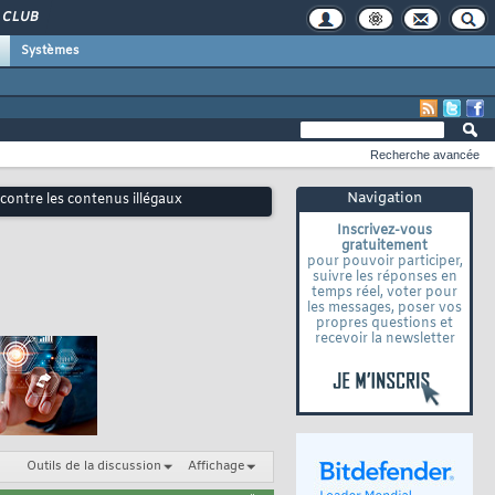
CLUB
Systèmes
Recherche avancée
Navigation
contre les contenus illégaux
Inscrivez-vous
gratuitement
pour pouvoir participer,
suivre les réponses en
temps réel, voter pour
les messages, poser vos
propres questions et
recevoir la newsletter
Outils de la discussion
Affichage