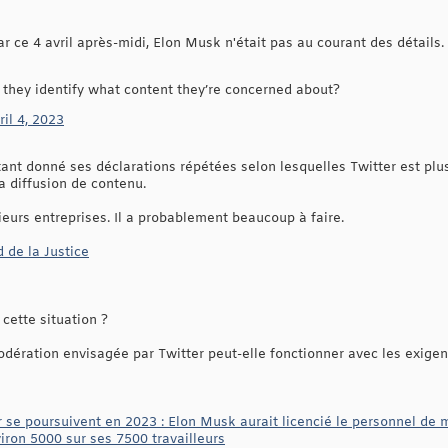
ar ce 4 avril après-midi, Elon Musk n'était pas au courant des détails.
id they identify what content they’re concerned about?
ril 4, 2023
étant donné ses déclarations répétées selon lesquelles Twitter est pl
la diffusion de contenu.
ieurs entreprises. Il a probablement beaucoup à faire.
 de la Justice
cette situation ?
odération envisagée par Twitter peut-elle fonctionner avec les exige
r se poursuivent en 2023 : Elon Musk aurait licencié le personnel de 
iron 5000 sur ses 7500 travailleurs