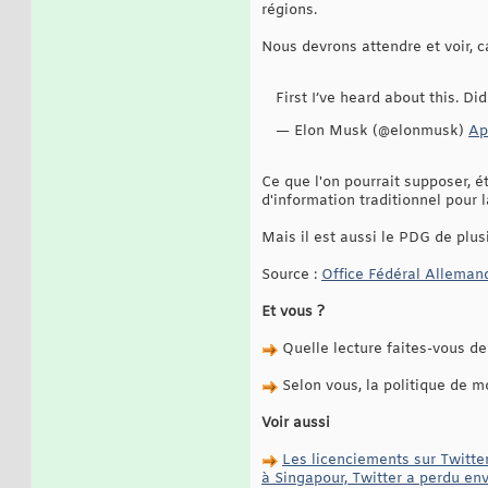
régions.
Nous devrons attendre et voir, c
First I’ve heard about this. D
— Elon Musk (@elonmusk)
Ap
Ce que l'on pourrait supposer, 
d'information traditionnel pour 
Mais il est aussi le PDG de plus
Source :
Office Fédéral Allemand
Et vous ?
Quelle lecture faites-vous de 
Selon vous, la politique de m
Voir aussi
Les licenciements sur Twitte
à Singapour, Twitter a perdu env