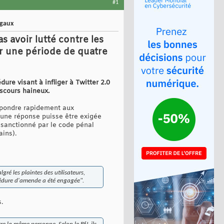
#1
égaux
 avoir lutté contre les
ur une période de quatre
dure visant à infliger à Twitter 2.0
scours haineux.
épondre rapidement aux
'une réponse puisse être exigée
 sanctionné par le code pénal
ains).
ré les plaintes des utilisateurs,
océdure d'amende a été engagée".
.