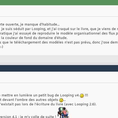
te ouverte, je manque d'habitude...
e suis séduit par Looping, et j'ai craqué sur le livre, que je viens de r
tique j'ai essayé de reproduire le modèle organisationnel des flux p.
e la couleur de fond du domaine d'étude.
is que le téléchargement des modèles n'est pas prévu, donc j'ose dema
-)
e mettre en lumière un petit bug de Looping v4
!!!
ent devant l'ombre des autres objets
...
existait pas lors de l'écriture du livre (avec Looping 2.6).
ersion 4.1 : je m'y colle de suite !