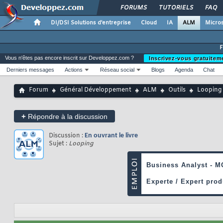
FORUMS
TUTORIELS
FAQ
DI/DSI Solutions d'entreprise
Cloud
IA
ALM
Micros
Vous n'êtes pas encore inscrit sur Developpez.com ?
Inscrivez-vous gratuitem
Derniers messages
Actions
Réseau social
Blogs
Agenda
Chat
Forum
Général Développement
ALM
Outils
Looping
+
Répondre à la discussion
Discussion :
En ouvrant le livre
Sujet :
Looping