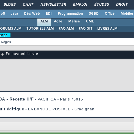
BLOGS
CHAT
NEWSLETTER
EMPLOI
ÉTUDES
DROIT
oft
Java
Dév. Web
EDI
Programmation
SGBD
Office
Mobiles
ALM
Agile
Merise
UML
FORUMS ALM
TUTORIELS ALM
FAQ ALM
FAQ GIT
LIVRES ALM
ent !
Règles
En ouvrant le livre