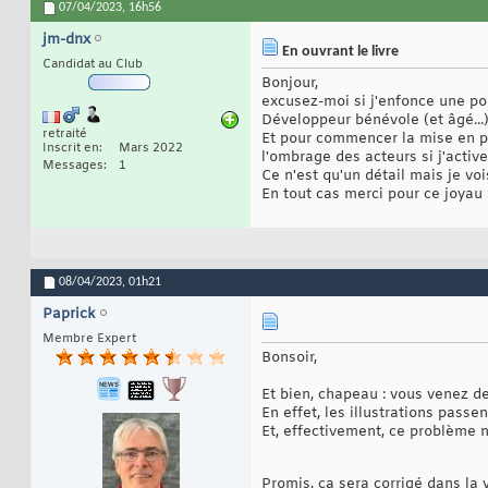
07/04/2023,
16h56
jm-dnx
En ouvrant le livre
Candidat au Club
Bonjour,
excusez-moi si j'enfonce une por
Développeur bénévole (et âgé...) j
retraité
Et pour commencer la mise en pra
Inscrit en
Mars 2022
l'ombrage des acteurs si j'activ
Messages
1
Ce n'est qu'un détail mais je vo
En tout cas merci pour ce joyau :
08/04/2023,
01h21
Paprick
Membre Expert
Bonsoir,
Et bien, chapeau : vous venez d
En effet, les illustrations pass
Et, effectivement, ce problème n'
Promis, ça sera corrigé dans la v