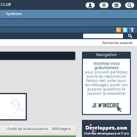
CLUB
Systèmes
Recherche avancée
Navigation
Inscrivez-vous
gratuitement
pour pouvoir participer,
suivre les réponses en
temps réel, voter pour
les messages, poser vos
propres questions et
recevoir la newsletter
Outils de la discussion
Affichage