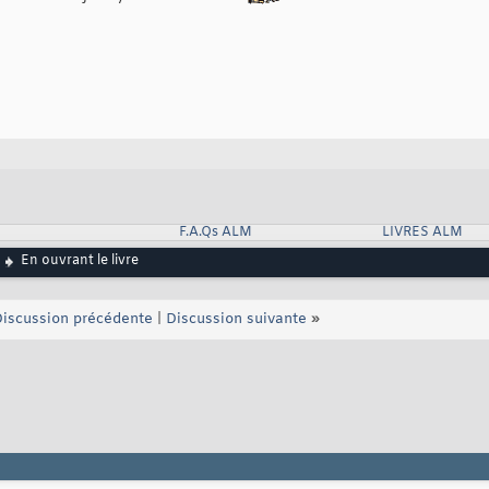
F.A.Qs ALM
LIVRES ALM
En ouvrant le livre
iscussion précédente
|
Discussion suivante
»