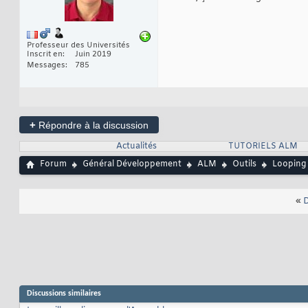
Professeur des Universités
Inscrit en
Juin 2019
Messages
785
+
Répondre à la discussion
Actualités
TUTORIELS ALM
Forum
Général Développement
ALM
Outils
Looping
«
D
Discussions similaires