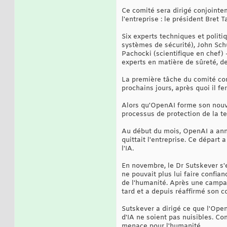
Ce comité sera dirigé conjointe
l'entreprise : le président Bret
Six experts techniques et polit
systèmes de sécurité), John Sch
Pachocki (scientifique en chef) 
experts en matière de sûreté, de 
La première tâche du comité con
prochains jours, après quoi il f
Alors qu'OpenAI forme son nouve
processus de protection de la te
Au début du mois, OpenAI a anno
quittait l'entreprise. Ce départ
l'IA.
En novembre, le Dr Sutskever s'
ne pouvait plus lui faire confian
de l'humanité. Après une campag
tard et a depuis réaffirmé son co
Sutskever a dirigé ce que l'Ope
d'IA ne soient pas nuisibles. Co
menace pour l'humanité.