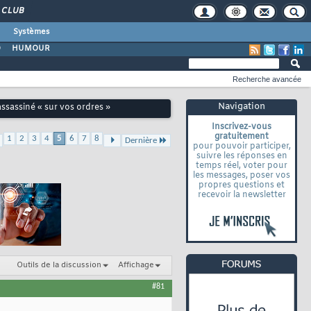
CLUB
Systèmes
O
HUMOUR
Recherche avancée
Navigation
sassiné « sur vos ordres »
Inscrivez-vous
gratuitement
1
2
3
4
5
6
7
8
Dernière
pour pouvoir participer,
suivre les réponses en
temps réel, voter pour
les messages, poser vos
propres questions et
recevoir la newsletter
Outils de la discussion
Affichage
#81