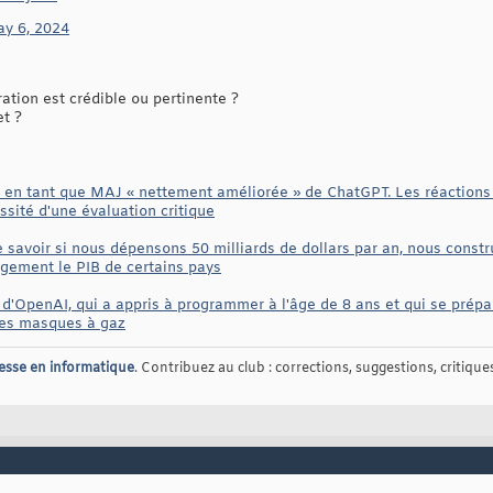
y 6, 2024
tion est crédible ou pertinente ?
et ?
té en tant que MAJ « nettement améliorée » de ChatGPT. Les réactions 
sité d'une évaluation critique
 savoir si nous dépensons 50 milliards de dollars par an, nous constru
gement le PIB de certains pays
'OpenAI, qui a appris à programmer à l'âge de 8 ans et qui se prépa
des masques à gaz
esse en informatique
. Contribuez au club : corrections, suggestions, critiques,