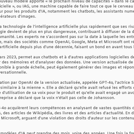
nouveau modèle apporte « le prochain niveau de capacités » dans le ca
ficielle », ou IAG, une machine capable de faire tout ce que le cervea
 pour les produits d'IA, notamment les chatbots, les assistants numé
érateurs d'images.
 technologie de l'intelligence artificielle plus rapidement que ses riv
gie devient de plus en plus dangereuse, contribuant à diffuser de la
anité. Les experts ne s'accordent pas sur la date à laquelle les ent
érale, mais des sociétés comme OpenAI, Google, Meta et Microsoft ont
artificielle depuis plus d'une décennie, faisant un bond en avant tous 
rs 2023, permet aux chatbots et à d'autres applications logicielles d
er des mémoires et d'analyser des données. Une version actualisée de 
ponible à grande échelle, peut également générer des images et répon
ersationnelle.
tion par OpenAI de la version actualisée, appelée GPT-4o, l'actrice S
 similaire à la mienne ». Elle a déclaré qu'elle avait refusé les effort
e d'utilisation de sa voix pour le produit et qu'elle avait engagé un
ntreprise a déclaré que la voix n'était pas celle de Johansson.
T-4o acquièrent leurs compétences en analysant de vastes quantité
, des articles de Wikipédia, des livres et des articles d'actualité. E
Microsoft, arguant d'une violation des droits d'auteur sur les conten
modèles d'IA peut prendre des mois, voire des années. Une fois la fo