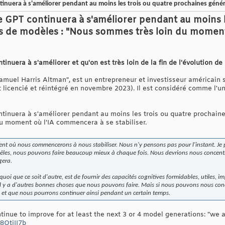
nuera à s'améliorer pendant au moins les trois ou quatre prochaines géné
GPT continuera à s'améliorer pendant au moins l
ns de modèles : "Nous sommes très loin du mom
uera à s'améliorer et qu'on est très loin de la fin de l'évolution de l
amuel Harris Altman", est un entrepreneur et investisseur américai
t licencié et réintégré en novembre 2023). Il est considéré comme l'
inuera à s'améliorer pendant au moins les trois ou quatre prochain
 du moment où l'IA commencera à se stabiliser.
t où nous commencerons à nous stabiliser. Nous n'y pensons pas pour l'instant. Je p
les, nous pouvons faire beaucoup mieux à chaque fois. Nous devrions nous concentrer
gera.
uoi que ce soit d'autre, est de fournir des capacités cognitives formidables, utiles, 
il y a d'autres bonnes choses que nous pouvons faire. Mais si nous pouvons nous conce
 et que nous pourrons continuer ainsi pendant un certain temps.
inue to improve for at least the next 3 or 4 model generations: "we 
L8OtjII7b