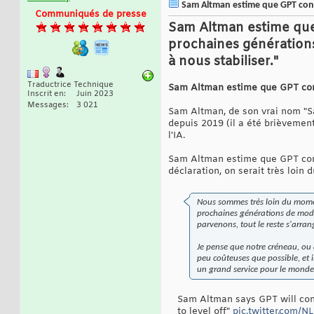
Sam Altman estime que GPT conti
Communiqués de presse
Sam Altman estime que 
prochaines génératio
à nous stabiliser."
Traductrice Technique
Sam Altman estime que GPT contin
Inscrit en
Juin 2023
Messages
3 021
Sam Altman, de son vrai nom "S
depuis 2019 (il a été brièvemen
l'IA.
Sam Altman estime que GPT cont
déclaration, on serait très loin
Nous sommes très loin du momen
prochaines générations de modè
parvenons, tout le reste s'arran
Je pense que notre créneau, ou q
peu coûteuses que possible, et 
un grand service pour le monde
Sam Altman says GPT will cont
to level off"
pic.twitter.com/N