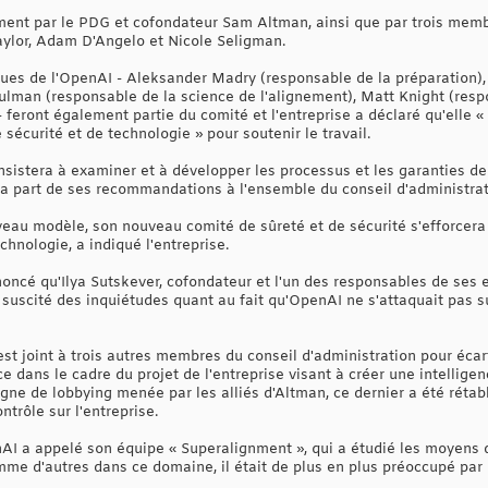
ment par le PDG et cofondateur Sam Altman, ainsi que par trois memb
 Taylor, Adam D'Angelo et Nicole Seligman.
iques de l'OpenAI - Aleksander Madry (responsable de la préparation)
ulman (responsable de la science de l'alignement), Matt Knight (resp
- feront également partie du comité et l'entreprise a déclaré qu'elle «
sécurité et de technologie » pour soutenir le travail.
sistera à examiner et à développer les processus et les garanties de 
era part de ses recommandations à l'ensemble du conseil d'administrat
au modèle, son nouveau comité de sûreté et de sécurité s'efforcera d'
chnologie, a indiqué l'entreprise.
ncé qu'Ilya Sutskever, cofondateur et l'un des responsables de ses ef
 a suscité des inquiétudes quant au fait qu'OpenAI ne s'attaquait pa
est joint à trois autres membres du conseil d'administration pour éca
ce dans le cadre du projet de l'entreprise visant à créer une intelligen
ne de lobbying menée par les alliés d'Altman, ce dernier a été rétabl
ntrôle sur l'entreprise.
nAI a appelé son équipe « Superalignment », qui a étudié les moyens 
mme d'autres dans ce domaine, il était de plus en plus préoccupé par le