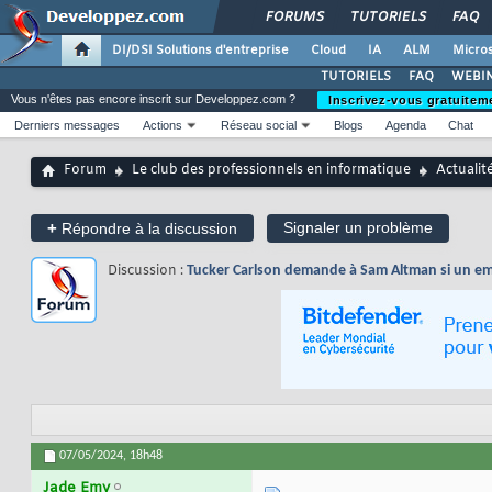
FORUMS
TUTORIELS
FAQ
DI/DSI Solutions d'entreprise
Cloud
IA
ALM
Micros
TUTORIELS
FAQ
WEBIN
Vous n'êtes pas encore inscrit sur Developpez.com ?
Inscrivez-vous gratuitem
Derniers messages
Actions
Réseau social
Blogs
Agenda
Chat
Forum
Le club des professionnels en informatique
Actualit
+
Signaler un problème
Répondre à la discussion
Discussion :
Tucker Carlson demande à Sam Altman si un emp
07/05/2024,
18h48
Jade Emy