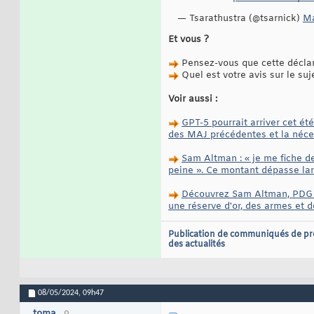
— Tsarathustra (@tsarnick)
Ma
Et vous ?
Pensez-vous que cette déclara
Quel est votre avis sur le suj
Voir aussi :
GPT-5 pourrait arriver cet é
des MAJ précédentes et la néces
Sam Altman : « je me fiche de
peine ». Ce montant dépasse lar
Découvrez Sam Altman, PDG d
une réserve d'or, des armes et 
Publication de communiqués de pr
des actualités
08/05/2024,
09h47
_toma_