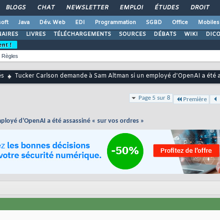
BLOGS
CHAT
NEWSLETTER
EMPLOI
ÉTUDES
DROIT
oft
Java
Dév. Web
EDI
Programmation
SGBD
Office
Mobiles
AIRES
LIVRES
TÉLÉCHARGEMENTS
SOURCES
DÉBATS
WIKI
DIC
ent !
Règles
és
Tucker Carlson demande à Sam Altman si un employé d'OpenAI a été as
Page 5 sur 8
Première
loyé d'OpenAI a été assassiné « sur vos ordres »