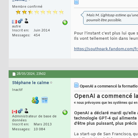
Membre confirmé
Mais M. Lightcap estime qu'une 
pourrait être possible.
autre
Inscrit en
Juin 2014
Pour l'instant c'est plus lui que 
Messages
454
Ils vont tellement loin dans leu
https://southpark.fandom.com/f
28/05/2024,
23h02
Stéphane le calme
OpenAI a commencé la formation
Inactif
OpenAI a commencé la 
« nous prévoyons que les systèmes qui en 
OpenAI a déclaré mardi qu'elle 
Administrateur de base de
technologie GPT-4 qui alimente
données
d’être plus puissant, plus précis
Inscrit en
Mars 2013
Messages
10 084
La start-up de San Francisco, qui