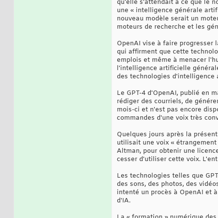
qu'elle s'attendait à ce que le 
une « intelligence générale arti
nouveau modèle serait un moteur
moteurs de recherche et les gén
OpenAI vise à faire progresser la
qui affirment que cette technolo
emplois et même à menacer l'hum
l'intelligence artificielle gén
des technologies d'intelligence 
Le GPT-4 d'OpenAI, publié en ma
rédiger des courriels, de génér
mois-ci et n'est pas encore dis
commandes d'une voix très conv
Quelques jours après la présenta
utilisait une voix « étrangement
Altman, pour obtenir une licenc
cesser d'utiliser cette voix. L'e
Les technologies telles que GP
des sons, des photos, des vidéos
intenté un procès à OpenAI et à 
d'IA.
La « formation » numérique des 