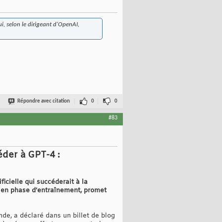
i, selon le dirigeant d'OpenAI,
Répondre avec citation
0
0
#83
der à GPT-4 :
cielle qui succéderait à la
 en phase d’entraînement, promet
onde, a déclaré dans un billet de blog