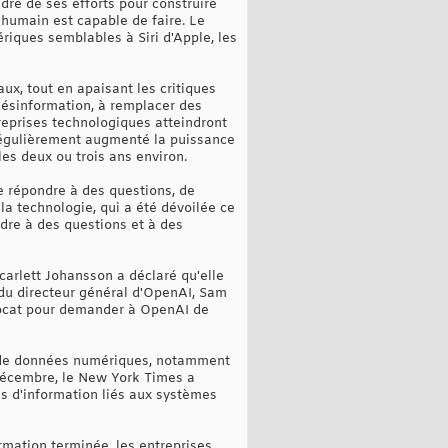
dre de ses efforts pour construire
u humain est capable de faire. Le
riques semblables à Siri d'Apple, les
aux, tout en apaisant les critiques
 désinformation, à remplacer des
reprises technologiques atteindront
 régulièrement augmenté la puissance
les deux ou trois ans environ.
e répondre à des questions, de
la technologie, qui a été dévoilée ce
dre à des questions et à des
carlett Johansson a déclaré qu'elle
s du directeur général d'OpenAI, Sam
 avocat pour demander à OpenAI de
s de données numériques, notamment
n décembre, le New York Times a
us d'information liés aux systèmes
rmation terminée, les entreprises