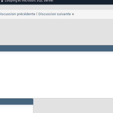
Looping et microsoft SQL Server
iscussion précédente
|
Discussion suivante
»