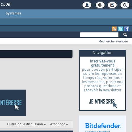
CLUB
Systèmes
Recherche avancée
Navigation
Inscrivez-vous
gratuitement
pour pouvoir participer,
suivre les réponses en
temps réel, voter pour
les messages, poser vos
propres questions et
recevoir la newsletter
Outils de la discussion
Affichage