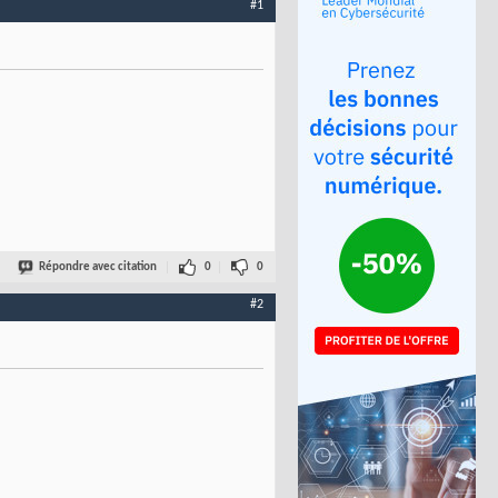
#1
Répondre avec citation
0
0
#2