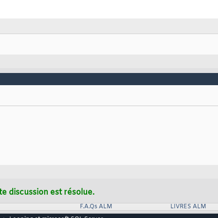
te discussion est résolue.
F.A.Qs ALM
LIVRES ALM