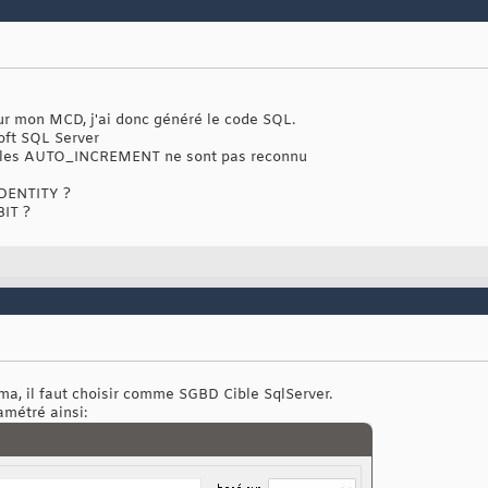
ur mon MCD, j'ai donc généré le code SQL.
oft SQL Server
ur, les AUTO_INCREMENT ne sont pas reconnu
IDENTITY ?
BIT ?
ma, il faut choisir comme SGBD Cible SqlServer.
amétré ainsi: