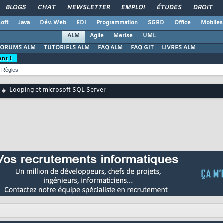
BLOGS
CHAT
NEWSLETTER
EMPLOI
ÉTUDES
DROIT
oft
Java
Dév. Web
EDI
Programmation
SGBD
Office
Mobiles
ALM
Agile
Merise
UML
FORUMS ALM
TUTORIELS ALM
FAQ ALM
FAQ GIT
LIVRES ALM
ent !
Règles
Looping et microsoft SQL Server