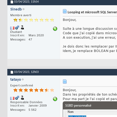
03/04/2023,
11h54
Sinedb
Looping et microsoft SQL Server
Membre averti
Bonjour,
Suite à une longue discussion s
Étudiant
Code que j'ai copié dans micros
Inscrit en
Mars 2020
A son execution, j'ai une erre
Messages
47
Je dois donc les remplacer par 
Idem, je remplace BOLEAN par 
03/04/2023,
12h03
tatayo
Expert confirmé
Bonjour,
Dans les propriétés de ton sché
Pour ma part je l'ai copié et par
Responsable Données
Inscrit en
Janvier 2009
Messages
5 562