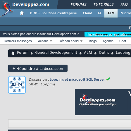
FORUMS
TUTORIELS
FAQ
DI/DSI Solutions d'entreprise
Cloud
IA
ALM
Micros
Vous n'êtes pas encore inscrit sur Developpez.com ?
Inscrivez-vous gratuitem
Derniers messages
Actions
Réseau social
Blogs
Agenda
Chat
Forum
Général Développement
ALM
Outils
Looping
+
Répondre à la discussion
Discussion :
Looping et microsoft SQL Server
Sujet :
Looping